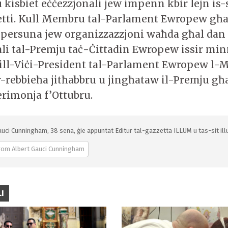
 kisbiet eċċezzjonali jew impenn kbir lejn is-
petti. Kull Membru tal-Parlament Ewropew għa
 persuna jew organizzazzjoni waħda għal dan 
ali tal-Premju taċ-Ċittadin Ewropew issir min
l-Viċi-President tal-Parlament Ewropew l-M
r-rebbieħa jitħabbru u jingħataw il-Premju għ
rimonja f’Ottubru.
auci Cunningham, 38 sena, ġie appuntat Editur tal-gazzetta ILLUM u tas-sit illu
rom Albert Gauci Cunningham
I