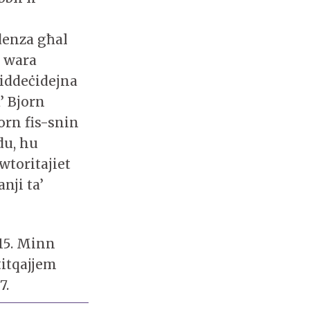
denza għal
, wara
 iddeċidejna
’ Bjorn
orn fis-snin
du, hu
wtoritajiet
nji ta’
15. Minn
 titqajjem
7.