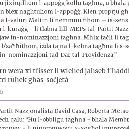
u jixirqilhom l-appoġġ kollu tagħna, u bħala p
n biex nagħtuhom l-appoġġ. Kien proprju għ
ta l-valuri Maltin li nemmnu fihom – is-sens 
l-kuraġġ - li tlabna lill-MEPs tal-Partit Nazz
jaw in-nominazzjoni tagħna. Mhix faċli li tag
b’saħħithom, iżda tajna l-kelma tagħna li s-
n-nominazzjoni tad-Dar tal-Providenza.”
rn wera xi tfisser li wieħed jaħseb f’ħaddi
fri ruħek għas-soċjetà
ti
artit Nazzjonalista David Casa, Roberta Metso
h qalu: “Hu l-obbligu tagħna - bħala Membri
wropew - li nippromwovu x-xogħol imprezzabb