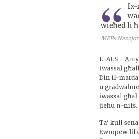
Ix-
waq
wieħed li ħ
MEPs Nazzjona
L-ALS - Amyo
twassal għal
Din il-marda
u gradwalmen
iwassal għal 
jieħu n-nifs.
Ta’ kull sen
Ewropew lil ċ