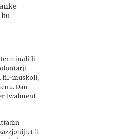
 anke
, hu
terminali li
lontarji.
 fil-muskoli,
ienu. Dan
 eventwalment
ittadin
azzjonijiet li