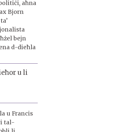
olitiċi, aħna
ax Bjorn
ta’
jonalista
ħżel bejn
sena d-dieħla
eħor u li
la u Francis
 tal-
li li