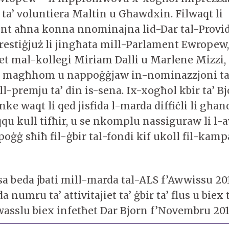
 ta’ voluntiera Maltin u Għawdxin. Filwaqt li
nt aħna konna nnominajna lid-Dar tal-Provi
restiġjuż li jingħata mill-Parlament Ewropew
iet mal-kollegi Miriam Dalli u Marlene Mizzi,
u magħhom u nappoġġjaw in-nominazzjoni ta
-premju ta’ din is-sena. Ix-xogħol kbir ta’ Bj
nke waqt li qed jisfida l-marda diffiċli li għan
qu kull tifħir, u se nkomplu nassiguraw li l-a
oġġ sħiħ fil-ġbir tal-fondi kif ukoll fil-kampa
a beda jbati mill-marda tal-ALS f’Awwissu 20
a numru ta’ attivitajiet ta’ ġbir ta’ flus u biex
wasslu biex infetħet Dar Bjorn f’Novembru 201