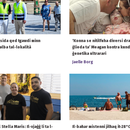
msida qed tgawdi minn
‘Konna se nitilfuha diversi drabi
alba tal-lokalità
ġlieda ta’ Meagan kontra kund
ġenetika ultrarari
Jaelle Borg
tella Maris: Il-vjaġġ li ta l-
Il-baħar mistenni jilħaq it-28