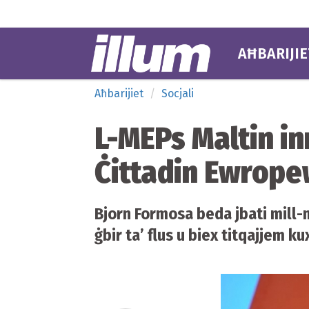
AĦBARIJIE
Aħbarijiet
Socjali
L-MEPs Maltin i
Ċittadin Ewrop
Bjorn Formosa beda jbati mill-m
ġbir ta’ flus u biex titqajjem k