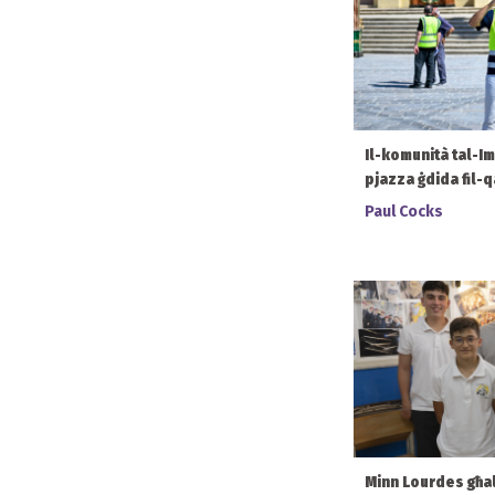
Il-komunità tal-I
pjazza ġdida fil-q
Paul Cocks
Minn Lourdes għal S