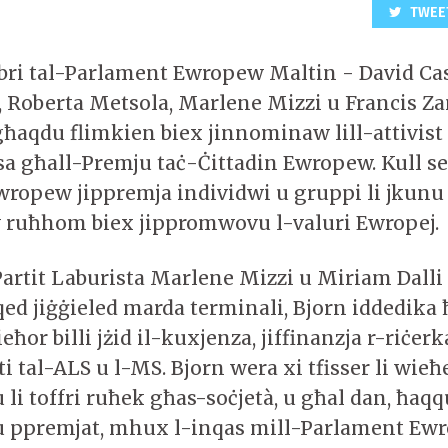
TWEE
i tal-Parlament Ewropew Maltin - David Cas
, Roberta Metsola, Marlene Mizzi u Francis 
ħaqdu flimkien biex jinnominaw lill-attivist
a għall-Premju taċ-Ċittadin Ewropew. Kull sen
ropew jippremja individwi u gruppi li jkunu
 ruħhom biex jippromwovu l-valuri Ewropej.
artit Laburista Marlene Mizzi u Miriam Dalli 
qed jiġġieled marda terminali, Bjorn iddedika
ieħor billi jżid il-kuxjenza, jiffinanzja r-riċerk
i tal-ALS u l-MS. Bjorn wera xi tfisser li wieħ
 li toffri ruħek għas-soċjetà, u għal dan, ħaqq
 ppremjat, mhux l-inqas mill-Parlament Ewr