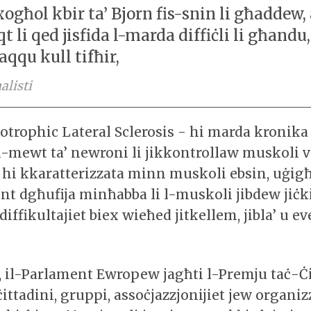
xogħol kbir ta’ Bjorn fis-snin li għaddew,
t li qed jisfida l-marda diffiċli li għandu
aqqu kull tifħir,
listi
trophic Lateral Sclerosis - hi marda kronika 
l-mewt ta’ newroni li jikkontrollaw muskoli vo
 hi kkaratterizzata minn muskoli ebsin, uġigħ
t dgħufija minħabba li l-muskoli jibdew jiċk
diffikultajiet biex wieħed jitkellem, jibla’ u
a, il-Parlament Ewropew jagħti l-Premju taċ-Ċ
ittadini, gruppi, assoċjazzjonijiet jew organizz