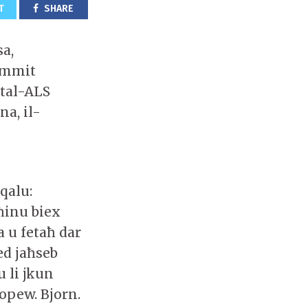
T
SHARE
a,
Zammit
 tal-ALS
a, il-
qalu:
 ħinu biex
a u fetaħ dar
ed jaħseb
u li jkun
opew. Bjorn.