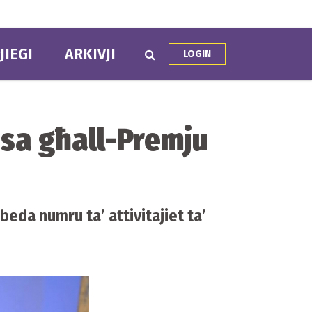
JIEGI
ARKIVJI
LOGIN
osa għall-Premju
eda numru ta’ attivitajiet ta’