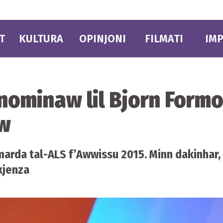
T
KULTURA
OPINJONI
FILMATI
IMP
nnominaw lil Bjorn Form
ew
arda tal-ALS f’Awwissu 2015. Minn dakinhar, b
uxjenza