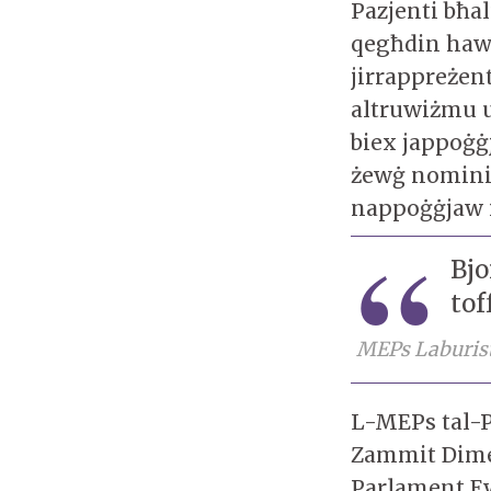
Pazjenti bħal
qegħdin haw
jirrappreżen
altruwiżmu u 
biex jappoġġ
żewġ nomini 
nappoġġjaw i
Bjo
tof
MEPs Laburis
L-MEPs tal-P
Zammit Dimec
Parlament E