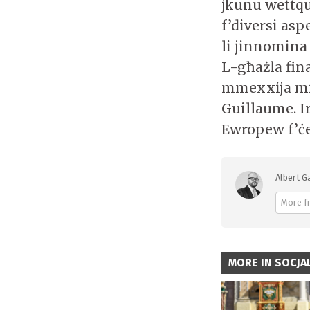
jkunu wettqu
f’diversi as
li jinnomina
L-għażla fin
mmexxija mil
Guillaume. I
Ewropew f’ċe
Albert G
More f
MORE IN SOCJAL