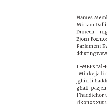
Ħames Membr
Miriam Dalli
Dimech - ing
Bjorn Formos
Parlament Ew
ddistingwew
L-MEPs tal-P
“Minkejja li 
jgħin li ħadd
għall-pazjent
f’ħaddieħor u
rikonoxxut u