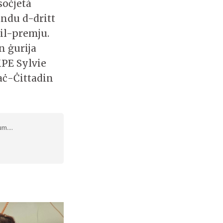
soċjetà
ndu d-dritt
il-premju.
n ġurija
PE Sylvie
aċ-Ċittadin
m....