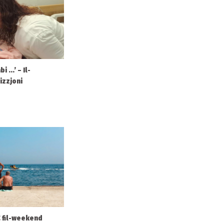
 ...’ – Il-
izzjoni
°C fil-weekend