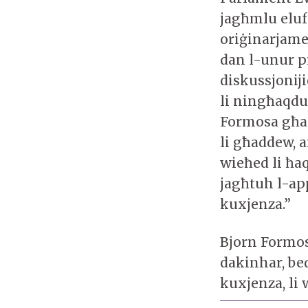
jagħmlu eluf
oriġinarjame
dan l-unur p
diskussjonij
li ningħaqd
Formosa għall
li għaddew, a
wieħed li ħaq
jagħtuh l-app
kuxjenza.”
Bjorn Formos
dakinhar, bed
kuxjenza, li 