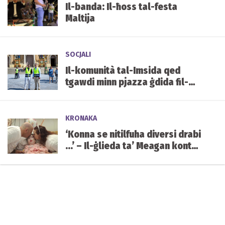
Il-banda: Il-ħoss tal-festa
Maltija
SOCJALI
Il-komunità tal-Imsida qed
tgawdi minn pjazza ġdida fil-
qalba tal-lokalità
KRONAKA
‘Konna se nitilfuha diversi drabi
...’ – Il-ġlieda ta’ Meagan kontra
kundizzjoni ġenetika ultrarari