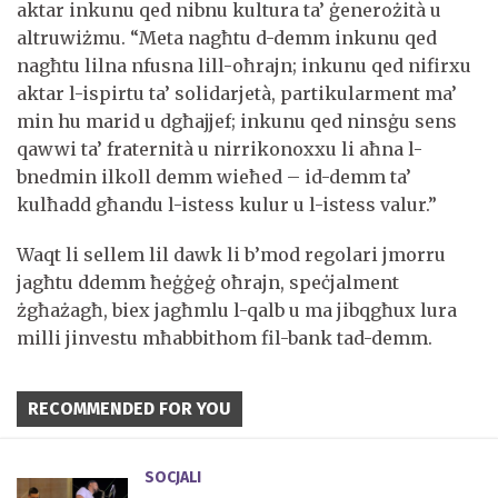
aktar inkunu qed nibnu kultura ta’ ġenerożità u
altruwiżmu. “Meta nagħtu d-demm inkunu qed
nagħtu lilna nfusna lill-oħrajn; inkunu qed nifirxu
aktar l-ispirtu ta’ solidarjetà, partikularment ma’
min hu marid u dgħajjef; inkunu qed ninsġu sens
qawwi ta’ fraternità u nirrikonoxxu li aħna l-
bnedmin ilkoll demm wieħed – id-demm ta’
kulħadd għandu l-istess kulur u l-istess valur.”
Waqt li sellem lil dawk li b’mod regolari jmorru
jagħtu ddemm ħeġġeġ oħrajn, speċjalment
żgħażagħ, biex jagħmlu l-qalb u ma jibqgħux lura
milli jinvestu mħabbithom fil-bank tad-demm.
RECOMMENDED FOR YOU
SOCJALI