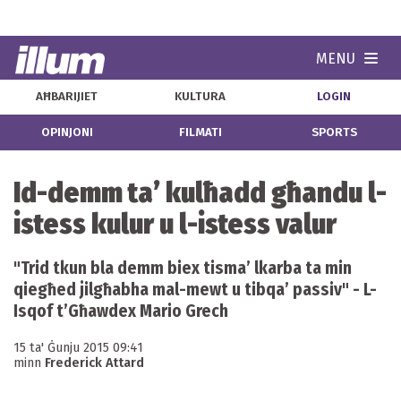
MENU
Navi
AĦBARIJIET
KULTURA
LOGIN
OPINJONI
FILMATI
SPORTS
Id-demm ta’ kulħadd għandu l-
istess kulur u l-istess valur
"Trid tkun bla demm biex tisma’ lkarba ta min
qiegħed jilgħabha mal-mewt u tibqa’ passiv" - L-
Isqof t’Għawdex Mario Grech
15 ta' Ġunju 2015 09:41
minn
Frederick Attard