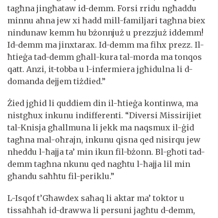
tagħna jingħataw id-demm. Forsi rridu ngħaddu
minnu aħna jew xi ħadd mill-familjari tagħna biex
nindunaw kemm hu bżonnjuż u prezzjuż iddemm!
Id-demm ma jinxtarax. Id-demm ma fihx prezz. Il-
ħtieġa tad-demm għall-kura tal-morda ma tonqos
qatt. Anzi, it-tobba u l-infermiera jgħidulna li d-
domanda dejjem tiżdied.”
Żied jgħid li quddiem din il-ħtieġa kontinwa, ma
nistgħux inkunu indifferenti. “Diversi Missirijiet
tal-Knisja għallmuna li jekk ma naqsmux il-ġid
tagħna mal-oħrajn, inkunu qisna qed nisirqu jew
nheddu l-ħajja ta’ min ikun fil-bżonn. Bl-għoti tad-
demm tagħna nkunu qed nagħtu l-ħajja lil min
għandu saħħtu fil-periklu.”
L-Isqof t’Għawdex saħaq li aktar ma’ toktor u
tissaħħaħ id-drawwa li persuni jagħtu d-demm,