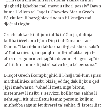
“Trid tkun bla demm biex tisma’ lkarba ta min
qiegħed jilgħabha mal-mewt u tibqa’ passiv.” Dawn
huma l-kliem tal-Isqof t’Għawdex Mario Grech
f’ċirkulari li ħareġ biex tinqara fil-knejjes tad-
djoċesi tiegħu.
Grech fakkar kif il-jum tal-14 ta’ Ġunju, d-dinja
kollha tiċċelebra l-Jum Dinji tad-Donaturi tad-
Demm. “Dan il-Jum ifakkarna fil-ġest kbir u sabiħ
ta’ ħafna nies li, imqanqlin mill-imħabba lejn l-
oħrajn, regolarment jagħtu ddemm. Hu ġest żgħir
ta’ ftit ħin, imma li jista’ jsalva ħajja ta’ persuna.”
L-Isqof Grech ikompli jgħid li l-ħajja tal-lum spiss
ma tħalliniex naħsbu biżżejjed fuq dak li jkun qed
jiġri madwarna. “Għad li meta niġu bżonn,
nistennew li nsibu s-servizzi kollha tas-saħħa li
neħtieġu, ftit nirriflettu kemm persuni kuljum,
minħabba raġunijiet diversi ta’ saħħa, fl-isptarijiet