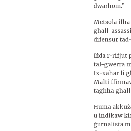
dwarhom.”
Metsola ilha
għall-assassi
difensur tad-
Iżda r-rifjut
tal-gwerra mn
Ix-xahar li g
Malti ffirmaw
tagħha għall
Huma akkużaw 
u indikaw kif
ġurnalista m