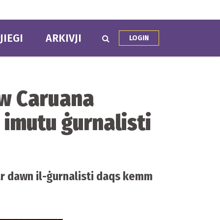
JIEGI
ARKIVJI
LOGIN
ew Caruana
 imutu ġurnalisti
war dawn il-ġurnalisti daqs kemm