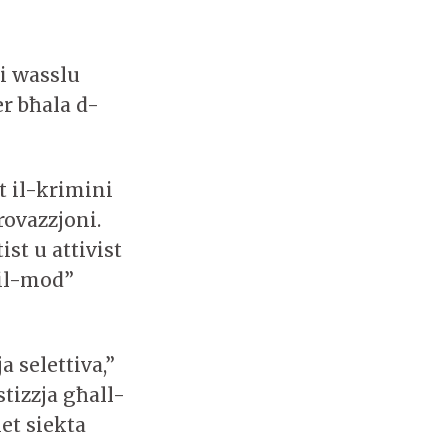
i wasslu
er bħala d-
t il-krimini
rovazzjoni.
st u attivist
bil-mod”
 selettiva,”
tizzja għall-
et siekta