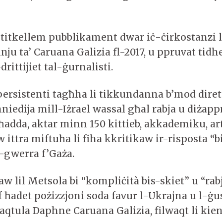
 titkellem pubblikament dwar iċ-ċirkostanzi l
nju ta’ Caruana Galizia fl-2017, u ppruvat tidh
drittijiet tal-ġurnalisti.
 persistenti tagħha li tikkundanna b’mod diret
iedija mill-Iżrael wassal għal rabja u diżapp
ħadda, aktar minn 150 kittieb, akkademiku, arti
 ittra miftuħa li fiha kkritikaw ir-risposta “
-gwerra f’Gaża.
lil Metsola bi “kompliċità bis-skiet” u “rabja
 ħadet pożizzjoni soda favur l-Ukrajna u l-ġus
aqtula Daphne Caruana Galizia, filwaqt li kien