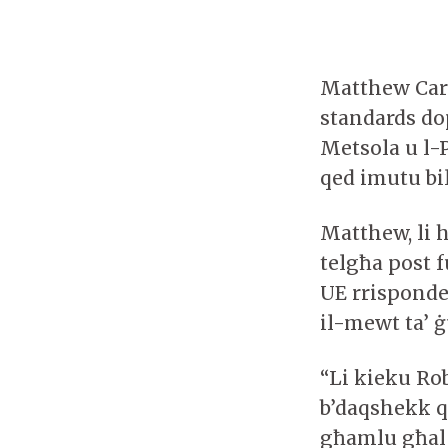
Matthew Caru
standards do
Metsola u l-P
qed imutu bi
Matthew, li 
telgħa post f
UE rrisponde
il-mewt ta’ ġ
“Li kieku Ro
b’daqshekk q
għamlu għal