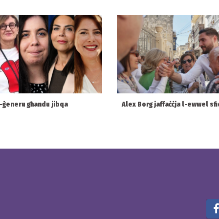
l-ġeneru għandu jibqa
Alex Borg jaffaċċja l-ewwel sfi