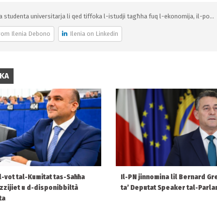
ja studenta universitarja li qed tiffoka l-istudji tagħha fuq l-ekonomija, il-po...
rom Ilenia Debono
Ilenia on Linkedin
IKA
 l-vot tal-Kumitat tas-Saħħa
Il-PN jinnomina lil Bernard Gr
ezzijiet u d-disponibbiltà
ta’ Deputat Speaker tal-Parl
ta