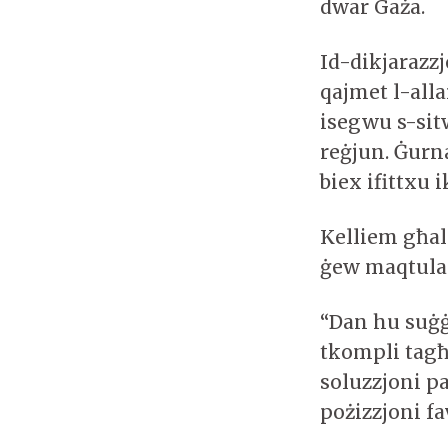
dwar Gaża.
Id-dikjarazzj
qajmet l-all
isegwu s-sitw
reġjun. Ġurn
biex ifittxu i
Kelliem għall
ġew maqtula 
“Dan hu suġġ
tkompli tagħ
soluzzjoni pa
pożizzjoni fa