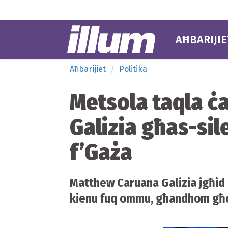
AĦBARIJIE
Aħbarijiet
Politika
Metsola taqla 
Galizia għas-sil
f’Gaża
Matthew Caruana Galizia jgħid l
kienu fuq ommu, għandhom għ