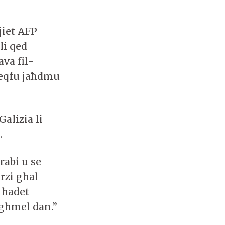
jiet AFP
li qed
va fil-
jieqfu jaħdmu
alizia li
.
rabi u se
rzi għal
 ħadet
agħmel dan.”