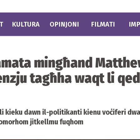
T
KULTURA
OPINJONI
FILMATI
IMP
ċamata mingħand Matth
enzju tagħha waqt li qed
i kieku dawn il-politikanti kienu voċiferi d
omorhom jitkellmu fuqhom