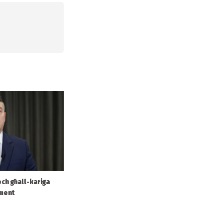
ech għall-kariga
ament