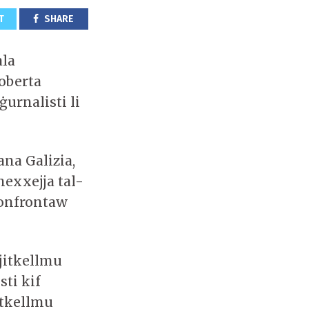
T
SHARE
ala
oberta
urnalisti li
na Galizia,
mexxejja tal-
konfrontaw
 jitkellmu
ti kif
tkellmu