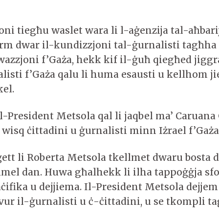
oni tiegħu waslet wara li l-aġenzija tal-aħbari
arm dwar il-kundizzjoni tal-ġurnalisti tagħha 
azzjoni f’Gaża, hekk kif il-ġuħ qiegħed jiggra
alisti f’Gaża qalu li huma esausti u kellhom 
kel.
-President Metsola qal li jaqbel ma’ Caruana G
wisq ċittadini u ġurnalisti minn Iżrael f’Gaża
ett li Roberta Metsola tkellmet dwaru bosta d
mel dan. Huwa għalhekk li ilha tappoġġja sfo
ċifika u dejjiema. Il-President Metsola dejjem
vur il-ġurnalisti u ċ-ċittadini, u se tkompli t