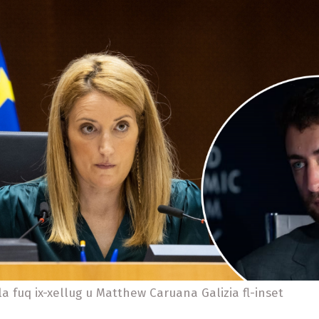
a fuq ix-xellug u Matthew Caruana Galizia fl-inset