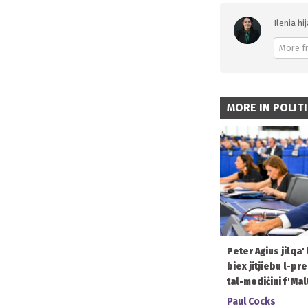
Ilenia hi
More f
MORE IN POLIT
Peter Agius jilqa'
biex jitjiebu l-pr
tal-mediċini f'Mal
Paul Cocks