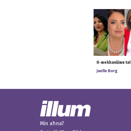
Il-mekkaniżmu ta
Jaelle Borg
Min aħna?