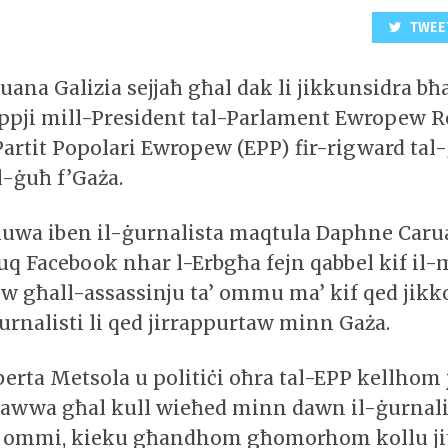
TWEE
ana Galizia sejjaħ għal dak li jikkunsidra bħ
ppji mill-President tal-Parlament Ewropew R
artit Popolari Ewropew (EPP) fir-rigward tal-ġ
l-ġuħ f’Gaża.
huwa iben il-ġurnalista maqtula Daphne Carua
uq Facebook nhar l-Erbgħa fejn qabbel kif il-
w għall-assassinju ta’ ommu ma’ kif qed jik
urnalisti li qed jirrappurtaw minn Gaża.
berta Metsola u politiċi oħra tal-EPP kellhom
awwa għal kull wieħed minn dawn il-ġurnalis
 ommi, kieku għandhom għomorhom kollu ji