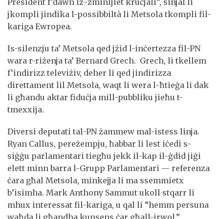
President f’dawn iż-żminijiet kruċjali”, sinjal li
jkompli jindika l-possibbiltà li Metsola tkompli fil-
kariga Ewropea.
Is-silenzju ta’ Metsola qed jżid l-inċertezza fil-PN
wara r-riżenja ta’ Bernard Grech. Grech, li tkellem
f’indirizz televiżiv, deher li qed jindirizza
direttament lil Metsola, waqt li wera l-ħtieġa li dak
li għandu aktar fiduċja mill-pubbliku jieħu t-
tmexxija.
Diversi deputati tal-PN żammew mal-istess linja.
Ryan Callus, pereżempju, ħabbar li lest iċedi s-
siġġu parlamentari tiegħu jekk il-kap il-ġdid jiġi
elett minn barra l-Grupp Parlamentari — referenza
ċara għal Metsola, minkejja li ma ssemmietx
b’isimha. Mark Anthony Sammut ukoll stqarr li
mhux interessat fil-kariga, u qal li “hemm persuna
waħda li għandha kunsens ċar għall-irwol,”