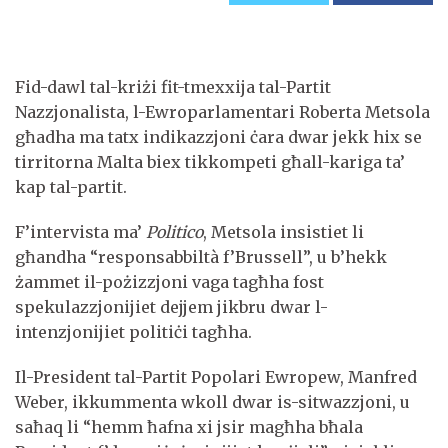
Fid-dawl tal-kriżi fit-tmexxija tal-Partit
Nazzjonalista, l-Ewroparlamentari Roberta Metsola
għadha ma tatx indikazzjoni ċara dwar jekk hix se
tirritorna Malta biex tikkompeti għall-kariga ta’
kap tal-partit.
F’intervista ma’
Politico
, Metsola insistiet li
għandha “responsabbiltà f’Brussell”, u b’hekk
żammet il-pożizzjoni vaga tagħha fost
spekulazzjonijiet dejjem jikbru dwar l-
intenzjonijiet politiċi tagħha.
Il-President tal-Partit Popolari Ewropew, Manfred
Weber, ikkummenta wkoll dwar is-sitwazzjoni, u
saħaq li “hemm ħafna xi jsir magħha bħala