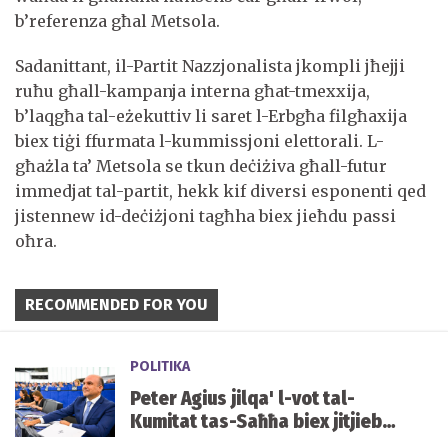
b’referenza għal Metsola.
Sadanittant, il-Partit Nazzjonalista jkompli jħejji
ruħu għall-kampanja interna għat-tmexxija,
b’laqgħa tal-eżekuttiv li saret l-Erbgħa filgħaxija
biex tiġi ffurmata l-kummissjoni elettorali. L-
għażla ta’ Metsola se tkun deċiżiva għall-futur
immedjat tal-partit, hekk kif diversi esponenti qed
jistennew id-deċiżjoni tagħha biex jieħdu passi
oħra.
RECOMMENDED FOR YOU
POLITIKA
Peter Agius jilqa' l-vot tal-
Kumitat tas-Saħħa biex jitjiebu
l-prezzijiet u d-disponibbiltà