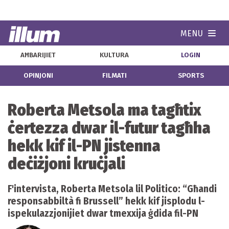
MENU
Navi
AĦBARIJIET
KULTURA
LOGIN
OPINJONI
FILMATI
SPORTS
Roberta Metsola ma tagħtix
ċertezza dwar il-futur tagħha
hekk kif il-PN jistenna
deċiżjoni kruċjali
F'intervista, Roberta Metsola lil Politico: “Għandi
responsabbiltà fi Brussell” hekk kif jisplodu l-
ispekulazzjonijiet dwar tmexxija ġdida fil-PN