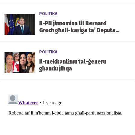
tal-mediċini f'Malta
POLITIKA
Il-PN jinnomina lil Bernard
Grech għall-kariga ta’ Deputat
Speaker tal-Parlament
POLITIKA
Il-mekkaniżmu tal-ġeneru
għandu jibqa