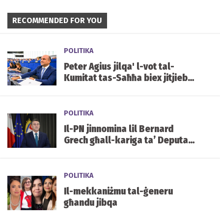
RECOMMENDED FOR YOU
POLITIKA
Peter Agius jilqa' l-vot tal-
Kumitat tas-Saħħa biex jitjiebu
l-prezzijiet u d-disponibbiltà
tal-mediċini f'Malta
POLITIKA
Il-PN jinnomina lil Bernard
Grech għall-kariga ta’ Deputat
Speaker tal-Parlament
POLITIKA
Il-mekkaniżmu tal-ġeneru
għandu jibqa