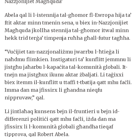
Nazzjonijiet Magħquda‘
Abela qal li l-istennija tal-għomor fl-Ewropa hija ta’
ftit aktar minn tmenin sena, u biex in-Nazzjonijiet
Magħquda jkollha stennija tal-għomor itwal minn
hekk trid terġa’ timpenja ruħha għall-futur tagħha.
“Vuċijiet tan-nazzjonaliżmu jwarrbu l-ħtieġa li
naħdmu flimkien. Instigaturi ta’ kunflitt jemmnu li
jistgħu jaħarbu l-kapaċita tal-komunità globali. It-
tnejn ma jistgħux ikunu aktar żbaljati. Li taġixxi
biex itemm il-kunflitt u ttaffi t-tbatija qatt mhu faċli.
Imma dan ma jfissirx li għandna nieqfu
nippruvaw,” qal.
Li jintlaħaq kunsens bejn il-fruntieri u bejn id-
differenzi politiċi qatt mhu faċli, iżda dan ma
jfissirx li l-komunità globali għandha tieqaf
tipprova, qal Robert Abela.