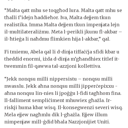
“Malta qatt mhu se toqgħod lura. Malta qatt mhu se
tħalli f’idejn ħaddieħor. Iva, Malta dejjem tkun
realistika. Imma Malta dejjem tkun impenjata lejn
il-multilateraliżmu. Meta l-perikli jkunu fl-akbar –
il-ħtieġa li naħdmu flimkien hija l-akbar,” qal.
Fi tmiemu, Abela qal li d-dinja tiffaċċja sfidi kbar u
theddid enormi, iżda d-dinja m’għandhiex titlef it-
twemmin fil-qawwa tal-azzjoni kollettiva.
“Jekk nonqsu milli nippersistu – nonqsu milli
nwasslu. Jekk aħna nonqsu milli jipperċepixxu -
aħna nonqsu lin-nies li jpoġġu l-fidi tagħhom fina.
Il-falliment sempliċiment mhuwiex għażla. Ir-
riskji huma kbar wisq. Il-konsegwenzi severi wisq.
Mela ejjew nagħmlu dik l-għażla. Ejjew illum
nimpenjaw mill-ġdid bħala Nazzjonijiet Uniti.