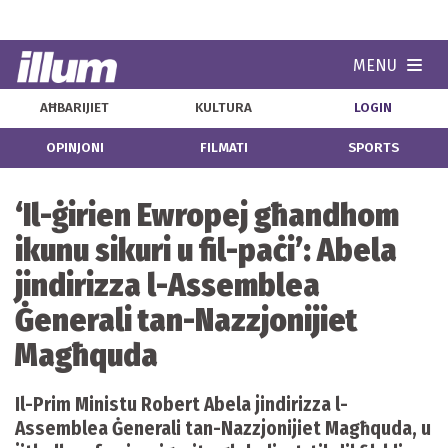
MENU
Navi
AĦBARIJIET
KULTURA
LOGIN
OPINJONI
FILMATI
SPORTS
‘Il-ġirien Ewropej għandhom
ikunu sikuri u fil-paċi’: Abela
jindirizza l-Assemblea
Ġenerali tan-Nazzjonijiet
Magħquda
Il-Prim Ministu Robert Abela jindirizza l-
Assemblea Ġenerali tan-Nazzjonijiet Magħquda, u