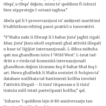
tibqa’, u tibqa’ dejjem, minn ta’ quddiem fl-isforzi
biex nipproteġu l-oċeani tagħna.”
Abela qal li l-preservazzjoni ta’ ambjenti marittimi
b’saħħithom teħtieġ passi prattiċi u innovattivi.
“F’Malta nafu li filwaqt li l-baħar jista’ jagħti rigali
kbar, jista’ jkun ukoll ospitanti għal attività illegali
u ksur ta’ liġijiet internazzjonali. L-ibħra miftuħa
qatt ma għandhom isiru l-‘Wild West’. L-istat tad-
dritt u r-rieda tal-komunità internazzjonali
għandhom dejjem iżommu fuq il-baħar bħal fuq l-
art. Huwa għalhekk li Malta sostniet il-ħolqien ta’
database unifikata tal-bastimenti kollha involuti
f’attività illegali – li tista’ titqassam u li tista’
tintuża mill-istati parteċipanti kollha,” qal.
‘Inħarsu 'l quddiem lejn it-80 anniversarju tan-