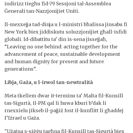
indirizz tiegħu fid-79 Sessjoni tal-Assemblea
Ġenerali tan-Nazzjonijiet Uniti.
Il-mexxejja tad-dinja u l-ministri bħalissa jinsabu fi
New York biex jiddiskutu soluzzjonijiet għall-isfidi
globali. Id-dibattitu ta’ din is-sena jissejjaħ,
“Leaving no one behind: acting together for the
advancement of peace, sustainable development
and human dignity for present and future
generations”.
Libja, Gaża, u l-irwol tan-newtralità
Meta tkellem dwar it-terminu ta’ Malta fil-Kunsill
tas-Sigurtà, il-PM qal li huwa kburi b’dak li
rnexxielu jikseb il-pajjiż fost il-kunflitt li għaddej
f’Iżrael u Gaża.
"Użajna s-siġġu tagħna fil-Kunsill tas-Sigurtà biex