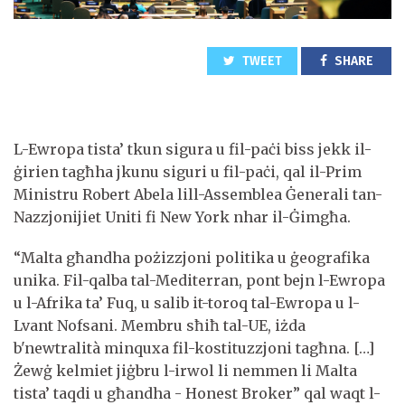
TWEET
SHARE
L-Ewropa tista’ tkun sigura u fil-paċi biss jekk il-
ġirien tagħha jkunu siguri u fil-paċi, qal il-Prim
Ministru Robert Abela lill-Assemblea Ġenerali tan-
Nazzjonijiet Uniti fi New York nhar il-Ġimgħa.
“Malta għandha pożizzjoni politika u ġeografika
unika. Fil-qalba tal-Mediterran, pont bejn l-Ewropa
u l-Afrika ta’ Fuq, u salib it-toroq tal-Ewropa u l-
Lvant Nofsani. Membru sħiħ tal-UE, iżda
b'newtralità minquxa fil-kostituzzjoni tagħna. […]
Żewġ kelmiet jiġbru l-irwol li nemmen li Malta
tista’ taqdi u għandha - Honest Broker” qal waqt l-