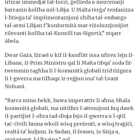
irtirar immedjat tal-forzi, ġellieda u merċenarji
barranin kollha mil-Libja. U Malta terġa’ tenfasizza
l-ħtieġa ta’ implimentazzjoni sħiħa tal-embargo
tal-armi Libjan f’konformità mar-riżoluzzjonijiet
rilevanti kollha tal-Kunsill tas-Sigurtà,” stqarr
Abela.
Dwar Gaża, Iżrael u kif il-kunflitt issa nfirex lejn il-
Libanu, il-Prim Ministru qal li Malta tibqa’ soda fit-
twemmin tagħha li l-komunità globali trid tiżgura
li l-gwerra ma tilħaqx ir-reġjun usa’ tal-Lvant
Nofsani.
“Barra minn hekk, huwa imperattiv li aħna, bħala
komunità globali, ma nitilfux l-attenzjoni fuq dawk
il-partijiet l-oħra tad-dinja fejn il-gwerra u l-qtil
taċ-ċivili huma wkoll wisq preżenti, u wisq traġiċi,
realtà ta’ kuljum. Is-Sudan, il-Jemen, is-Sirja u,
ovvjament, l-Ukrajna,” qal.