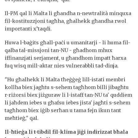
Il-PM qal li Malta li għandha n-newtralità minquxa
fil-kostituzzjoni tagħha, għalhekk għandha rwol
importanti x’taqdi.
Huwa l-baġits għall-paċi u umanitarji - li huma fil-
qalba tal-missjoni tan-NU - għadhom mhux
iffinanzjati serjament, u għandhom impatt ħarxa
fuq wisq mill-aktar nies vulnerabbli tad-dinja.
"Hu għalhekk li Malta tħeġġeġ lill-istati membri
kollha biex jagħtu s-sehem tagħhom billi jibagħtu
r-riżorsi biex jiżguraw li l-istaff tan-NU ta' quddiem
li jaħdem iebes u għafsu iebes jista' jagħti s-sehem
tagħhom biex iġib serħan u tama fejn ikun tant
meħtieġ," qal.
Il-ħtieġa li t-tibdil fil-klima jiġi indirizzat bħala