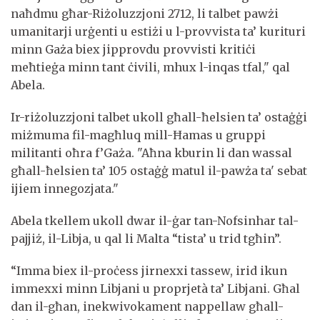
naħdmu għar-Riżoluzzjoni 2712, li talbet pawżi
umanitarji urġenti u estiżi u l-provvista ta’ kurituri
minn Gaża biex jipprovdu provvisti kritiċi
meħtieġa minn tant ċivili, mhux l-inqas tfal," qal
Abela.
Ir-riżoluzzjoni talbet ukoll għall-ħelsien ta’ ostaġġi
miżmuma fil-magħluq mill-Ħamas u gruppi
militanti oħra f’Gaża. "Aħna kburin li dan wassal
għall-ħelsien ta’ 105 ostaġġ matul il-pawża ta' sebat
ijiem innegozjata."
Abela tkellem ukoll dwar il-ġar tan-Nofsinhar tal-
pajjiż, il-Libja, u qal li Malta “tista’ u trid tgħin”.
“Imma biex il-proċess jirnexxi tassew, irid ikun
immexxi minn Libjani u proprjetà ta’ Libjani. Għal
dan il-għan, inekwivokament nappellaw għall-