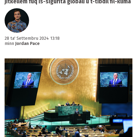
jitkellem fuq is-sigurita globali u t-tibdil fil-klima
28 ta' Settembru 2024 13:18
minn
Jordan Pace