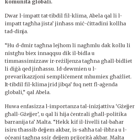
komunità globali.
Dwar l-impatt tat-tibdil fil-klima, Abela qal li l-
impatt tagħha jista’ jinħass miċ-ċittadini kollha
tad-dinja.
“Hu d-dmir tagħna lejhom li nagħmlu dak kollu li
nistgħu biex innaqqsu dik il-bidla u
timmassimizzaw ir-reżiljenza tagħna għall-bidliet
li diġà qed jinħassu. Id-dewmien u l-
prevarikazzjoni sempliċement mhumiex għażliet.
It-tibdil fil-klima jrid jibqa’ fuq nett fl-aġenda
globali,” qal Abela.
Huwa enfasizza l-importanza tal-inizjattiva ‘Gżejjer
għall-Gżejjer’, u qal li hija ċentrali għall-politika
barranija ta’ Malta. “Hekk kif il-livelli tal-baħar
isiru tħassib dejjem akbar, is-saħħa tal-ibħra u l-
oċeani tagħna ssir dejjem prijorità akbar. Malta