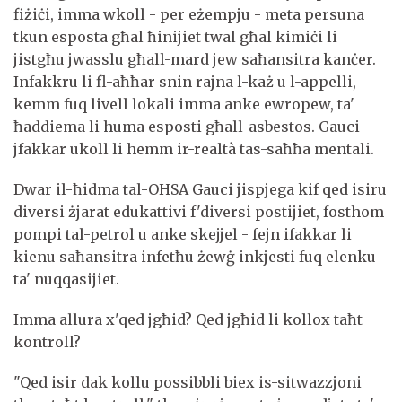
fiżiċi, imma wkoll - per eżempju - meta persuna
tkun esposta għal ħinijiet twal għal kimiċi li
jistgħu jwasslu għall-mard jew saħansitra kanċer.
Infakkru li fl-aħħar snin rajna l-każ u l-appelli,
kemm fuq livell lokali imma anke ewropew, ta'
ħaddiema li huma esposti għall-asbestos. Gauci
jfakkar ukoll li hemm ir-realtà tas-saħħa mentali.
Dwar il-ħidma tal-OHSA Gauci jispjega kif qed isiru
diversi żjarat edukattivi f'diversi postijiet, fosthom
pompi tal-petrol u anke skejjel - fejn ifakkar li
kienu saħansitra infetħu żewġ inkjesti fuq elenku
ta' nuqqasijiet.
Imma allura x'qed jgħid? Qed jgħid li kollox taħt
kontroll?
"Qed isir dak kollu possibbli biex is-sitwazzjoni