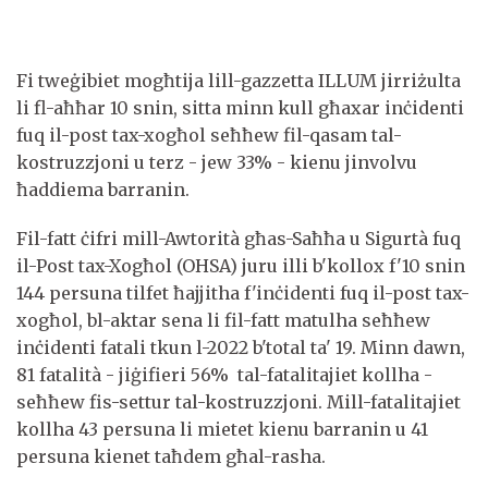
Fi tweġibiet mogħtija lill-gazzetta ILLUM jirriżulta
li fl-aħħar 10 snin, sitta minn kull għaxar inċidenti
fuq il-post tax-xogħol seħħew fil-qasam tal-
kostruzzjoni u terz - jew 33% - kienu jinvolvu
ħaddiema barranin.
Fil-fatt ċifri mill-Awtorità għas-Saħħa u Sigurtà fuq
il-Post tax-Xogħol (OHSA) juru illi b'kollox f'10 snin
144 persuna tilfet ħajjitha f'inċidenti fuq il-post tax-
xogħol, bl-aktar sena li fil-fatt matulha seħħew
inċidenti fatali tkun l-2022 b'total ta' 19. Minn dawn,
81 fatalità - jiġifieri 56% tal-fatalitajiet kollha -
seħħew fis-settur tal-kostruzzjoni. Mill-fatalitajiet
kollha 43 persuna li mietet kienu barranin u 41
persuna kienet taħdem għal-rasha.