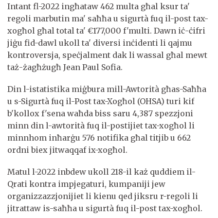
Intant fl-2022 ingħataw 462 multa għal ksur ta'
regoli marbutin ma' saħħa u sigurtà fuq il-post tax-
xogħol għal total ta' €177,000 f'multi. Dawn iċ-ċifri
jiġu fid-dawl ukoll ta' diversi inċidenti li qajmu
kontroversja, speċjalment dak li wassal għal mewt
taż-żagħżugħ Jean Paul Sofia.
Din l-istatistika miġbura mill-Awtorità għas-Saħħa
u s-Sigurtà fuq il-Post tax-Xogħol (OHSA) turi kif
b'kollox f'sena waħda biss saru 4,387 spezzjoni
minn din l-awtorità fuq il-postijiet tax-xogħol li
minnhom inħarġu 576 notifika għal titjib u 662
ordni biex jitwaqqaf ix-xogħol.
Matul l-2022 inbdew ukoll 218-il każ quddiem il-
Qrati kontra impjegaturi, kumpaniji jew
organizzazzjonijiet li kienu qed jiksru r-regoli li
jitrattaw is-saħħa u sigurtà fuq il-post tax-xogħol.