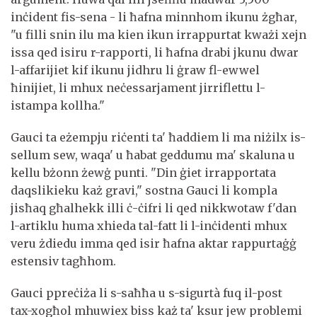
inċident fis-sena - li ħafna minnhom ikunu żgħar,
"u filli snin ilu ma kien ikun irrappurtat kważi xejn
issa qed isiru r-rapporti, li ħafna drabi jkunu dwar
l-affarijiet kif ikunu jidhru li ġraw fl-ewwel
ħinijiet, li mhux neċessarjament jirriflettu l-
istampa kollha."
Gauci ta eżempju riċenti ta' ħaddiem li ma niżilx is-
sellum sew, waqa' u ħabat geddumu ma' skaluna u
kellu bżonn żewġ punti. "Din ġiet irrapportata
daqslikieku każ gravi," sostna Gauci li kompla
jisħaq għalhekk illi ċ-ċifri li qed nikkwotaw f'dan
l-artiklu huma xhieda tal-fatt li l-inċidenti mhux
veru żdiedu imma qed isir ħafna aktar rappurtaġġ
estensiv tagħhom.
Gauci ppreċiża li s-saħħa u s-sigurtà fuq il-post
tax-xogħol mhuwiex biss każ ta' ksur jew problemi