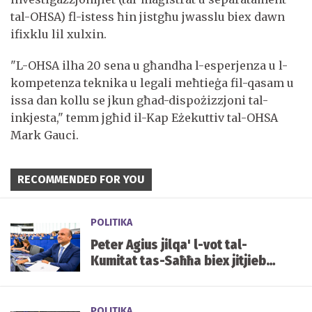
tal-OHSA) fl-istess ħin jistgħu jwasslu biex dawn
ifixklu lil xulxin.
"L-OHSA ilha 20 sena u għandha l-esperjenza u l-
kompetenza teknika u legali meħtieġa fil-qasam u
issa dan kollu se jkun għad-dispożizzjoni tal-
inkjesta," temm jgħid il-Kap Eżekuttiv tal-OHSA
Mark Gauci.
RECOMMENDED FOR YOU
POLITIKA
Peter Agius jilqa' l-vot tal-
Kumitat tas-Saħħa biex jitjiebu
l-prezzijiet u d-disponibbiltà
tal-mediċini f'Malta
POLITIKA