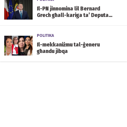
Il-PN jinnomina lil Bernard
Grech għall-kariga ta’ Deputat
Speaker tal-Parlament
POLITIKA
Il-mekkaniżmu tal-ġeneru
għandu jibqa