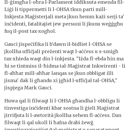
Il-ġimgħa l-oħra l-Parlament iddiksuta emenda fil-
Liġi li tippermetti li l-OHSA tkun parti mill-
Inkjesta Maġisterjali meta jkun hemm każi serji ta'
inċidenti, fatalitajiet jew persuni li jkunu weġġgħu
fuq il-post tax-xogħol.
Gauci jispeċifika li b'dawn il-bidliet l-OHSA se
jkollha uffiċjali preżenti waqt l-aċċess u s-smigħ
tax-xhieda waqt din l-inkjesta. "Iżda fl-ebda ħin ma
hi se tintmiss il-ħidma tal-Maġistrat Inkwirenti - li
fl-aħħar mill-aħħar lanqas se jkun obbligat illi
jisma' dak li għandu xi jgħid l-uffiċjal tal-OHSA,"
jispjega Mark Gauci.
Huwa qal li filwaqt li l-OHSA għandha l-obbligu li
tinvestiga inċidenti kbar sostna li ġieli Maġistrat
jirrifjuta li l-awtorità jkollha sehem fl-aċċess. Dan
filwaqt li qal ukoll li ħafna drabi żewġ
investigazzjonijiet (tal-maġistrat u separatament