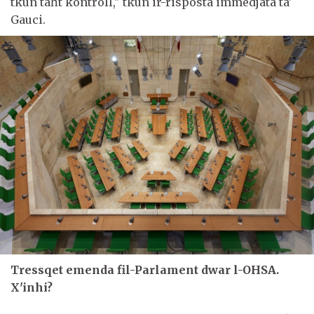
tkun taħt kontroll," tkun ir-risposta immedjata ta'
Gauci.
Tressqet emenda fil-Parlament dwar l-OHSA.
X'inhi?