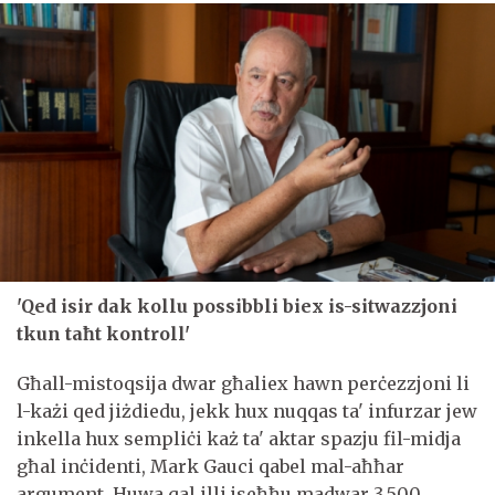
'Qed isir dak kollu possibbli biex is-sitwazzjoni
tkun taħt kontroll'
Għall-mistoqsija dwar għaliex hawn perċezzjoni li
l-każi qed jiżdiedu, jekk hux nuqqas ta' infurzar jew
inkella hux sempliċi każ ta' aktar spazju fil-midja
għal inċidenti, Mark Gauci qabel mal-aħħar
argument. Huwa qal illi jseħħu madwar 3,500