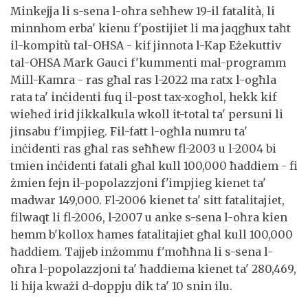
Minkejja li s-sena l-oħra seħħew 19-il fatalità, li
minnhom erba' kienu f'postijiet li ma jaqgħux taħt
il-kompitù tal-OHSA - kif jinnota l-Kap Eżekuttiv
tal-OHSA Mark Gauci f'kummenti mal-programm
Mill-Kamra - ras għal ras l-2022 ma ratx l-ogħla
rata ta' inċidenti fuq il-post tax-xogħol, hekk kif
wieħed irid jikkalkula wkoll it-total ta' persuni li
jinsabu f'impjieg. Fil-fatt l-ogħla numru ta'
inċidenti ras għal ras seħħew fl-2003 u l-2004 bi
tmien inċidenti fatali għal kull 100,000 ħaddiem - fi
żmien fejn il-popolazzjoni f'impjieg kienet ta'
madwar 149,000. Fl-2006 kienet ta' sitt fatalitajiet,
filwaqt li fl-2006, l-2007 u anke s-sena l-oħra kien
hemm b'kollox ħames fatalitajiet għal kull 100,000
ħaddiem. Tajjeb inżommu f'moħħna li s-sena l-
oħra l-popolazzjoni ta' ħaddiema kienet ta' 280,469,
li hija kważi d-doppju dik ta' 10 snin ilu.