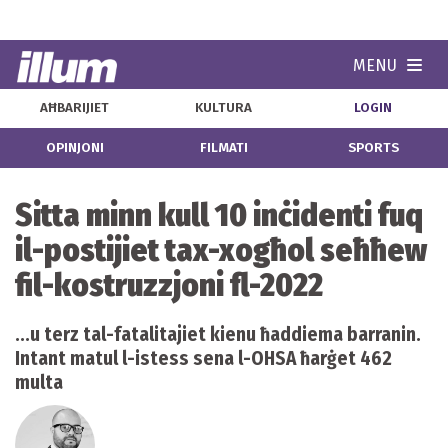
MENU
Navi
AĦBARIJIET
KULTURA
LOGIN
OPINJONI
FILMATI
SPORTS
Sitta minn kull 10 inċidenti fuq
il-postijiet tax-xogħol seħħew
fil-kostruzzjoni fl-2022
...u terz tal-fatalitajiet kienu ħaddiema barranin.
Intant matul l-istess sena l-OHSA ħarġet 462
multa