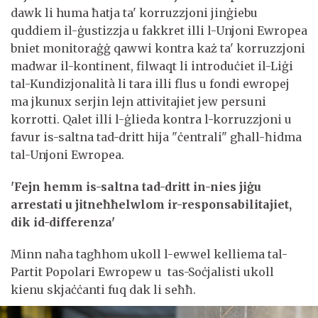
dawk li huma ħatja ta' korruzzjoni jinġiebu
quddiem il-ġustizzja u fakkret illi l-Unjoni Ewropea
bniet monitoraġġ qawwi kontra każ ta' korruzzjoni
madwar il-kontinent, filwaqt li introduċiet il-Liġi
tal-Kundizjonalità li tara illi flus u fondi ewropej
ma jkunux serjin lejn attivitajiet jew persuni
korrotti. Qalet illi l-ġlieda kontra l-korruzzjoni u
favur is-saltna tad-dritt hija "ċentrali" għall-ħidma
tal-Unjoni Ewropea.
'Fejn hemm is-saltna tad-dritt in-nies jiġu
arrestati u jitneħħelwlom ir-responsabilitajiet,
dik id-differenza'
Minn naħa tagħhom ukoll l-ewwel kelliema tal-
Partit Popolari Ewropew u tas-Soċjalisti ukoll
kienu skjaċċanti fuq dak li seħħ.