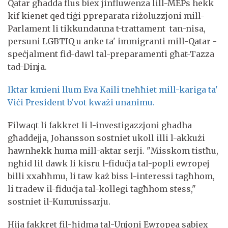
Qatar għadda flus biex jinfluwenza lill-MEPs hekk
kif kienet qed tiġi ppreparata riżoluzzjoni mill-
Parlament li tikkundanna t-trattament tan-nisa,
persuni LGBTIQ u anke ta' immigranti mill-Qatar -
speċjalment fid-dawl tal-preparamenti għat-Tazza
tad-Dinja.
Iktar kmieni llum Eva Kaili tneħħiet mill-kariga ta'
Viċi President b'vot kważi unanimu.
Filwaqt li fakkret li l-investigazzjoni għadha
għaddejja, Johansson sostniet ukoll illi l-akkużi
hawnhekk huma mill-aktar serji. "Misskom tistħu,
ngħid lil dawk li kisru l-fiduċja tal-popli ewropej
billi xxaħħmu, li taw każ biss l-interessi tagħhom,
li tradew il-fiduċja tal-kollegi tagħhom stess,"
sostniet il-Kummissarju.
Hija fakkret fil-ħidma tal-Unjoni Ewropea sabiex