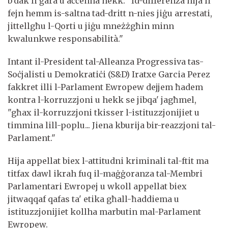
b'dak li ġara u aċċenna hekk: "Id-differenza hija li
fejn hemm is-saltna tad-dritt n-nies jiġu arrestati,
jittellgħu l-Qorti u jiġu mneżżgħin minn
kwalunkwe responsabilità."
Intant il-President tal-Alleanza Progressiva tas-
Soċjalisti u Demokratiċi (S&D) Iratxe Garcia Perez
fakkret illi l-Parlament Ewropew dejjem ħadem
kontra l-korruzzjoni u hekk se jibqa' jagħmel,
"għax il-korruzzjoni tkisser l-istituzzjonijiet u
timmina lill-poplu... Jiena kburija bir-reazzjoni tal-
Parlament."
Hija appellat biex l-attitudni kriminali tal-ftit ma
titfax dawl ikrah fuq il-maġġoranza tal-Membri
Parlamentari Ewropej u wkoll appellat biex
jitwaqqaf qafas ta' etika għall-ħaddiema u
istituzzjonijiet kollha marbutin mal-Parlament
Ewropew.