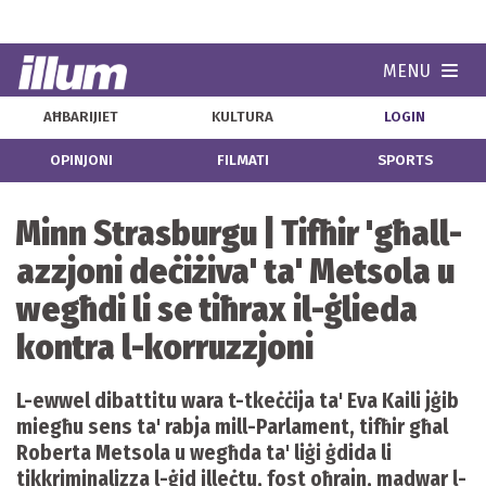
MENU
Navi
AĦBARIJIET
KULTURA
LOGIN
OPINJONI
FILMATI
SPORTS
Minn Strasburgu | Tifħir 'għall-
azzjoni deċiżiva' ta' Metsola u
wegħdi li se tiħrax il-ġlieda
kontra l-korruzzjoni
L-ewwel dibattitu wara t-tkeċċija ta' Eva Kaili jġib
miegħu sens ta' rabja mill-Parlament, tifħir għal
Roberta Metsola u wegħda ta' liġi ġdida li
tikkriminalizza l-ġid illeċtu, fost oħrajn, madwar l-