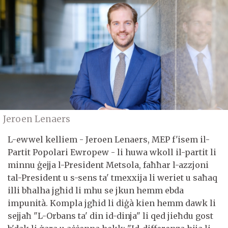
Jeroen Lenaers
L-ewwel kelliem - Jeroen Lenaers, MEP f'isem il-
Partit Popolari Ewropew - li huwa wkoll il-partit li
minnu ġejja l-President Metsola, faħħar l-azzjoni
tal-President u s-sens ta' tmexxija li weriet u saħaq
illi bħalha jgħid li mhu se jkun hemm ebda
impunità. Kompla jgħid li diġà kien hemm dawk li
sejjaħ "L-Orbans ta' din id-dinja" li qed jieħdu gost