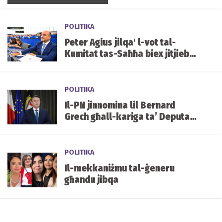
POLITIKA
Peter Agius jilqa' l-vot tal-
Kumitat tas-Saħħa biex jitjiebu
l-prezzijiet u d-disponibbiltà
tal-mediċini f'Malta
POLITIKA
Il-PN jinnomina lil Bernard
Grech għall-kariga ta’ Deputat
Speaker tal-Parlament
POLITIKA
Il-mekkaniżmu tal-ġeneru
għandu jibqa