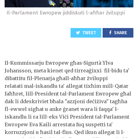
Il-Parlament Ewropew jiddiskuti l-aħħar żviluppi
TWEET
SHARE
Il-Kummissarju Ewropew għas-Sigurtà Ylva
Johansson, meta kienet qed tirreaġixxi fil-bidu ta'
dibattitu fil-Plenarja għall-aħħar żviluppi
relatati mal-iskandlu ta' allegat tixħim mill-Qatar
faħħret, lill-President tal-Parlament Ewropew għal
dak li ddeskriviet bħala "azzjoni deċiżiva" tagħha
fl-ewwel sigħat u anke ġranet wara li faqqa' l-
iskandlu li ra lill-eks Viċi President tal-Parlament
Ewropew Eva Kaili arrestata fuq suspetti ta'
korruzzjoni u ħasil tal-flus. Qed ikun allegat li l-