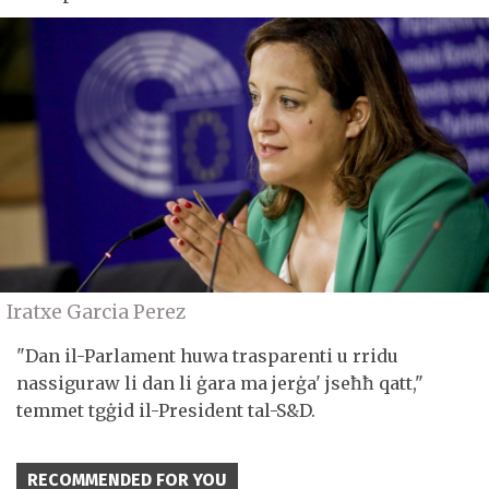
Iratxe Garcia Perez
"Dan il-Parlament huwa trasparenti u rridu
nassiguraw li dan li ġara ma jerġa' jseħħ qatt,"
temmet tgġid il-President tal-S&D.
RECOMMENDED FOR YOU