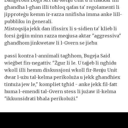
Dangerous Dogs Act tar-Renju Unit u li tfakkar illi
għandha l-għan illi toħloq qafas ta' regolamenti li
jipproteġu kemm ir-razza nnifisha imma anke lill-
pubbliku in ġenerali.
Mistoqsija jekk dan ifissirx li s-sidien ta' klieb li
forsi ġejjin minn razza meqjusa aktar "aggressiva"
għandhom jinkwetaw li l-Gvern se jieħu
passi kontra l-annimali tagħhom, Bugeja Said
wieġbet fin-negattiv. "Żgur li le. U tajjeb li ngħidu
wkoll illi hemm diskussjoni wkoll fir-Renju Unit
dwar l-użu tal-kelma perikoluża u jekk għandhiex
tintuża jew le," kompliet tgħid - anke jekk fil-fatt
huma l-emendi tal-Gvern stess li jużaw il-kelma
"ikkunsidrati bħala perikolużi."