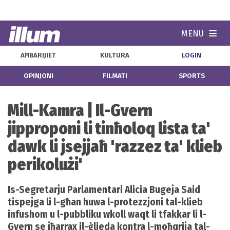
MENU
Navi
AĦBARIJIET
KULTURA
LOGIN
OPINJONI
FILMATI
SPORTS
Mill-Kamra | Il-Gvern
jipproponi li tinħoloq lista ta'
dawk li jsejjaħ 'razzez ta' klieb
perikolużi'
Is-Segretarju Parlamentari Alicia Bugeja Said
tispejga li l-għan huwa l-protezzjoni tal-klieb
infushom u l-pubbliku wkoll waqt li tfakkar li l-
Gvern se jħarrax il-ġlieda kontra l-moħqrija tal-