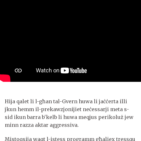
Hija qalet li l-għan tal-Gvern huwa li jaċċerta illi
jkun hemm il-prekawzjonijiet neċessarji meta s-
sid ikun barra b'kelb li huwa meqjus perikoluż jew
minn razza aktar aggressiva.
Mistoqsija waqt l-istess programm għaliex tressqu