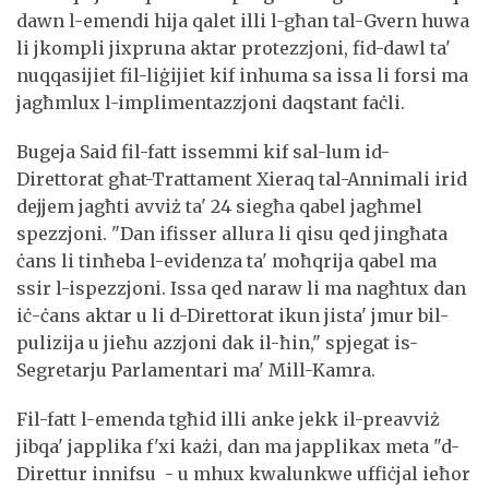
dawn l-emendi hija qalet illi l-għan tal-Gvern huwa
li jkompli jixpruna aktar protezzjoni, fid-dawl ta'
nuqqasijiet fil-liġijiet kif inhuma sa issa li forsi ma
jagħmlux l-implimentazzjoni daqstant faċli.
Bugeja Said fil-fatt issemmi kif sal-lum id-
Direttorat għat-Trattament Xieraq tal-Annimali irid
dejjem jagħti avviż ta' 24 siegħa qabel jagħmel
spezzjoni. "Dan ifisser allura li qisu qed jingħata
ċans li tinħeba l-evidenza ta' moħqrija qabel ma
ssir l-ispezzjoni. Issa qed naraw li ma nagħtux dan
iċ-ċans aktar u li d-Direttorat ikun jista' jmur bil-
pulizija u jieħu azzjoni dak il-ħin," spjegat is-
Segretarju Parlamentari ma' Mill-Kamra.
Fil-fatt l-emenda tgħid illi anke jekk il-preavviż
jibqa' japplika f'xi każi, dan ma japplikax meta "d-
Direttur innifsu - u mhux kwalunkwe uffiċjal ieħor