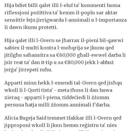
Hija bdiet billi qalet illi l-eluf ta' kummenti huma
riflessjoni pożittiva ta' kemm il-poplu sar aktar
sensittiv fejn jirrigwarda l-annimali u l-importanza
li dawn ikunu protetti.
Hija qalet illi l-Gvern se jħarrax il-pieni bil-qawwi
sabiex il-multi kontra l-moħqrija se jkunu qed
jitilgħu saħansitra sa €60,000 għall-ewwel darba li
jsir reat ta' dan it-tip u sa €80,000 jekk l-abbuż
jerġa' jirrepeti ruħu.
Apparti minn hekk l-emendi tal-Gvern qed jisħqu
wkoll li l-Qorti tista' - meta tħoss li dan huwa
xieraq - apparti l-piena, tiddeċiedi li żżomm
persuna ħatja milli żżomm annimali f'darha.
Alicia Bugeja Said temmet tfakkar illi l-Gvern qed
jipproponi wkoll li jkun hemm reġistru ta' nies