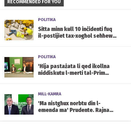
RECOMMENDED FOR YOU
POLITIKA
Sitta minn kull 10 inċidenti fuq
il-postijiet tax-xogħol seħħew
fil-kostruzzjoni fl-2022
POLITIKA
'Hija pastażata li qed ikollna
niddiskutu l-merti tal-Prim
Imħallef Emeritu fil-pubbliku' -
Sammut
MILL-KAMRA
'Ma nistgħux norbtu din l-
emenda ma' Prudente. Rajna
nuqqas fil-liġi u indirizzajnih'