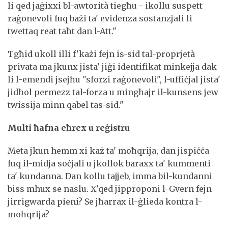
li qed jaġixxi bl-awtorità tiegħu - ikollu suspett
raġonevoli fuq bażi ta' evidenza sostanzjali li
twettaq reat taħt dan l-Att."
Tgħid ukoll illi f'każi fejn is-sid tal-proprjetà
privata ma jkunx jista' jiġi identifikat minkejja dak
li l-emendi jsejħu "sforzi raġonevoli", l-uffiċjal jista'
jidħol permezz tal-forza u mingħajr il-kunsens jew
twissija minn qabel tas-sid."
Multi ħafna eħrex u reġistru
Meta jkun hemm xi każ ta' moħqrija, dan jispiċċa
fuq il-midja soċjali u jkollok baraxx ta' kummenti
ta' kundanna. Dan kollu tajjeb, imma bil-kundanni
biss mhux se naslu. X'qed jipproponi l-Gvern fejn
jirrigwarda pieni? Se jħarrax il-ġlieda kontra l-
moħqrija?