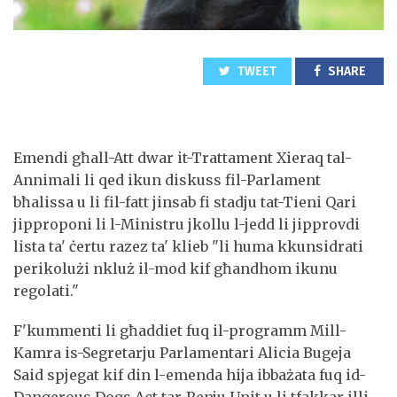
TWEET
SHARE
Emendi għall-Att dwar it-Trattament Xieraq tal-
Annimali li qed ikun diskuss fil-Parlament
bħalissa u li fil-fatt jinsab fi stadju tat-Tieni Qari
jipproponi li l-Ministru jkollu l-jedd li jipprovdi
lista ta' ċertu razez ta' klieb "li huma kkunsidrati
perikolużi nkluż il-mod kif għandhom ikunu
regolati."
F'kummenti li għaddiet fuq il-programm Mill-
Kamra is-Segretarju Parlamentari Alicia Bugeja
Said spjegat kif din l-emenda hija ibbażata fuq id-