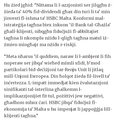
Hu żied jgħid: “Nittama li l-azzjonisti ser jilqgħu ż-
żieda ta’ 40% fid-dividendi għax din turi li ta’ min
jinvesti fl-ishma ta’ HSBC Malta. Konformi mal-
istrateġija tagħna biex inkunu ‘il-Bank tal-Għażla’
għall-klijenti, nibqgħu fiduċjużi fl-abbiltajiet
tagħna li nkomplu nżidu l-qligħ tagħna matul iż-
żmien mingħajr ma nżidu r-riskji.
“Meta nħarsu ’il quddiem, naraw li l-ambjent li fih
noperaw ser jibqa’ wieħed mimli sfidi, b’mod
partikolari bid-deċiżjoni tar-Renju Unit li jitlaq
mill-Unjoni Ewropea. Din ħolqot żieda fil-livell ta’
inċertezza. L-impatt immedjat kien żvalutazzjoni
sinifikanti tal-isterlina għalkemm l-
implikazzjonijiet fit-tul, pożittivi jew negattivi,
għadhom mhux ċari. HSBC jibqa’ fiduċjuż fl-
ekonomija ta’ Malta u hu impenjat li jappoġġja lill-
klijenti tagħna.”