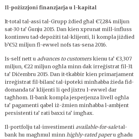
Il-pożizzjoni finanzjarja u l-kapital
It-total tal-assi tal-Grupp żdied għal €7,284 miljun
sat-30 ta’ Ġunju 2015. Dan kien xprunat mill-influss
kontinwu tad-depożiti tal-klijenti, li kompla jiżdied
b’€52 miljun fl-ewwel nofs tas-sena 2016.
Is-self nett u
advances to customers
kienu ta’ €3,307
miljun, €22 miljun ogħla minn dak irreġistrat fil-31
ta’ Diċembru 2015. Dan it-tkabbir kien primarjament
irreġistrat fil-bilanċ tal-ipoteki minħabba żieda fid-
domanda ta’ klijenti li qed jixtru l-ewwel dar
tagħhom. Il-bank kompla jesperjenza livell ogħla
ta’ pagamenti qabel iż-żmien minħabba l-ambjent
persistenti ta’ rati baxxi ta’ imgħax.
Il-portfolju tal-investimenti
available-for-sale
tal-
bank hu magħmul minn
highly-rated paper
u għadu