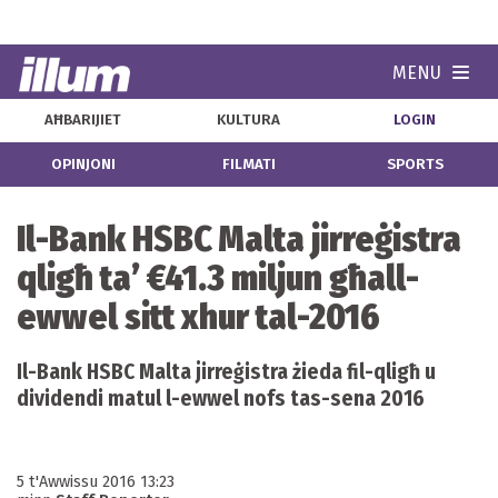
MENU
Navi
AĦBARIJIET
KULTURA
LOGIN
OPINJONI
FILMATI
SPORTS
Il-Bank HSBC Malta jirreġistra
qligħ ta’ €41.3 miljun għall-
ewwel sitt xhur tal-2016
Il-Bank HSBC Malta jirreġistra żieda fil-qligħ u
dividendi matul l-ewwel nofs tas-sena 2016
5 t'Awwissu 2016 13:23