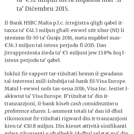
ta’ Diċembru 2015.
Il-Bank HSBC Malta p.l.c. irreġistra qligħ qabel it-
taxxa ta’ €41.3 miljun għall-ewwel sitt xhur (N1) li
ntemmu fit-30 ta’ Ġunju 2016, meta mqabbel mas-
€36.3 miljun tal-istess perjodu fl-2015. Dan
jirrappreżenta żieda ta’ €5 miljuni jew 13.8% fuq l-
istess perjodu ta’ qabel.
Inkluż fir-rapport tar-riżultati hemm il-gwadann
tal-interessi mill-isħubija tal-bank fil-Visa Europe.
Matul l-ewwel nofs tas-sena 2016, Visa Inc. lestiet l-
akkwist ta’ Visa Europe. B’riżultat ta’ din it-
tranzazzjoni, il-bank kiseb
cash consideration
u
preference shares
. L-ammont totali ta’ dan id-dħul
rikonoxxut fir-riżultati rigward din it-tranzazzjoni
kien ta’ €10.8 miljun. Din kienet attività sinifikanti
mhux rikorrenti u għalhekk id-dħul relatat ma’ din