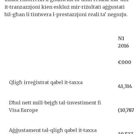
it-tranzazzjoni kien eskluż mir-riżultati aġġustati
bil-għan li tintwera l-prestazzjoni reali ta’ negozju.
N
1
2016
€000
Qligħ irreġistrat qabel it-taxxa
41,314
Dħul nett mill-bejgħ tal-investiment fi
Visa Europe
(10,787
Aġġustament tal-qligħ qabel it-taxxa