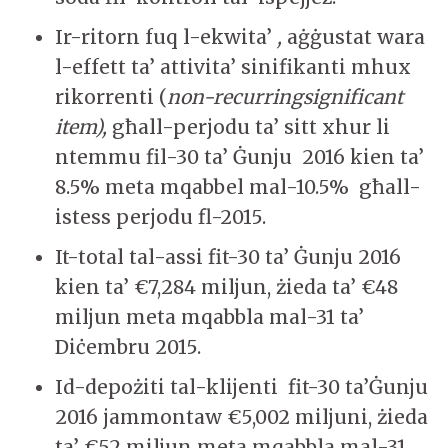
Ir-ritorn fuq l-ekwita’
,
aġġustat wara
l-effett ta’ attivita’ sinifikanti mhux
rikorrenti (
non-recurringsignificant
item),
għall-perjodu ta’ sitt xhur li
ntemmu fil-30 ta’ Ġunju 2016 kien ta’
8.5% meta mqabbel mal-10.5% għall-
istess perjodu fl-2015.
It-total tal-assi fit-30 ta’ Ġunju 2016
kien ta’ €7,284 miljun, żieda ta’ €48
miljun meta mqabbla mal-31 ta’
Diċembru 2015.
Id-depożiti tal-klijenti fit-30 ta’Ġunju
2016 jammontaw €5,002 miljuni, żieda
ta’ €52 miljun meta mqabbla mal-31