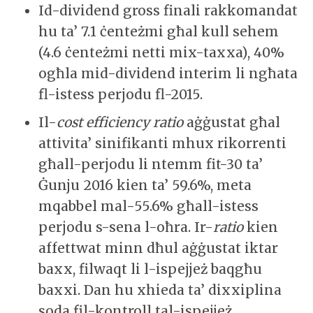
Id-dividend gross finali rakkomandat
hu ta’ 7.1 ċenteżmi għal kull sehem
(4.6 ċenteżmi netti mix-taxxa), 40%
ogħla mid-dividend interim li ngħata
fl-istess perjodu fl-2015.
Il-
cost efficiency ratio
aġġustat għal
attivita’ sinifikanti mhux rikorrenti
għall-perjodu li ntemm fit-30 ta’
Ġunju 2016 kien ta’ 59.6%, meta
mqabbel mal-55.6% għall-istess
perjodu s-sena l-oħra. Ir-
ratio
kien
affettwat minn dħul aġġustat iktar
baxx, filwaqt li l-ispejjeż baqgħu
baxxi. Dan hu xhieda ta’ dixxiplina
soda fil-kontroll tal-ispejjeż.