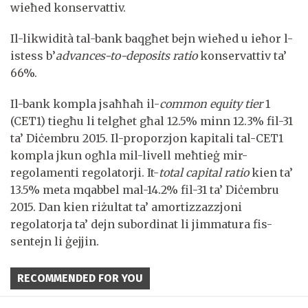
wieħed konservattiv.
Il-likwidità tal-bank baqgħet bejn wieħed u ieħor l-
istess b’
advances-to-deposits ratio
konservattiv ta’
66%.
Il-bank kompla jsaħħaħ il-
common equity tier
1
(CET1) tiegħu li telgħet għal 12.5% minn 12.3% fil-31
ta’ Diċembru 2015. Il-proporzjon kapitali tal-CET1
kompla jkun ogħla mil-livell meħtieġ mir-
regolamenti regolatorji. It-
total capital ratio
kien ta’
13.5% meta mqabbel mal-14.2% fil-31 ta’ Diċembru
2015. Dan kien riżultat ta’ amortizzazzjoni
regolatorja ta’ dejn subordinat li jimmatura fis-
sentejn li ġejjin.
RECOMMENDED FOR YOU