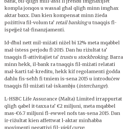
bank, bil-qligħ mill-assi li jrendu imgħaxijiet
kompla jonqos u wassal għal qligħ minn imgħax
aktar baxx. Dan kien kompensat minn żieda
pożittiva fil-volum ta’
retail banking
u tnaqqis fl-
ispejjeż tal-finanzjamenti.
Id-dħul nett mil-miżati niżel bi 12% meta mqabbel
mal-istess perjodu fl-2015. Dan hu riżultat ta’
tnaqqis fl-attivitajiet ta’
trusts
u
stockbroking
. Barra
minn hekk, il-bank ra tnaqqis fil-miżati relatati
mal-karti tal-kreditu, hekk kif regolamenti ġodda
daħlu fis-seħħ fi tmiem is-sena 2015 u introduċew
tnaqqis fil-miżati tal-iskambju (
interchange
).
L-HSBC Life Assurance (Malta) Limited irrappurtat
qligħ qabel it-taxxa ta’ €2 miljuni, meta mqabbel
mas-€6.7 miljuni fl-ewwel nofs tas-sena 2015. Dan
ir-riżultat kien affettwat l-aktar minħabba
movimenti negattivi fil-
yield curve
.