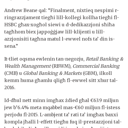
Andrew Beane qal: “Finalment, nixtieq nespimi r-
ringrazzjament tiegħi lill-kollegi kollha tiegħi fl-
HSBC għax-xogħol siewi u d-dedikazzjoni sħiħa
tagħhom biex jappoġġjaw lill-klijenti u lill-
azzjonisiti tagħna matul l-ewwel nofs ta’ din is-
sena.”
It-tliet oqsma ewlenin tan-negozju,
Retail Banking &
Wealth Management
(RBWM),
Commercial
Banking
(CMB) u
Global Banking & Markets
(GBM), ilkoll
kemm huma għamlu qligħ fl-ewwel sitt xhur tal-
2016.
Id-dħul nett minn imgħax żdied għal €63.9 miljun
jew b’6.4% meta mqabbel mas-€60 miljun fl-istess
perjodu fl-2015. L-ambjent ta’ rati ta’ imgħax baxxi
kompla jħalli l-effett tiegħu fuq il-prestazzjoni tal-