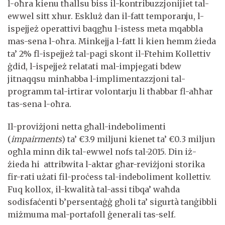
l-oħra kienu tħallsu biss il-kontribuzzjonijiet tal-
ewwel sitt xhur. Eskluż dan il-fatt temporanju, l-
ispejjeż operattivi baqgħu l-istess meta mqabbla
mas-sena l-oħra. Minkejja l-fatt li kien hemm żieda
ta’ 2% fl-ispejjeż tal-pagi skont il-Ftehim Kollettiv
ġdid, l-ispejjeż relatati mal-impjegati bdew
jitnaqqsu minħabba l-implimentazzjoni tal-
programm tal-irtirar volontarju li tħabbar fl-aħħar
tas-sena l-oħra.
Il-proviżjoni netta għall-indebolimenti
(
impairments
) ta’ €3.9 miljuni kienet ta’ €0.3 miljun
ogħla minn dik tal-ewwel nofs tal-2015. Din iż-
żieda hi attribwita l-aktar għar-reviżjoni storika
fir-rati użati fil-proċess tal-indeboliment kollettiv.
Fuq kollox, il-kwalità tal-assi tibqa’ waħda
sodisfaċenti b’persentaġġ għoli ta’ sigurtà tanġibbli
miżmuma mal-portafoll ġenerali tas-self.