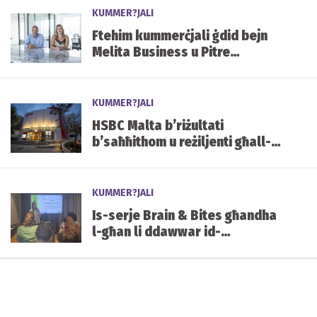
KUMMER?JALI
Ftehim kummerċjali ġdid bejn
Melita Business u Pitre
Bathrooms
KUMMER?JALI
HSBC Malta b’riżultati
b’saħħithom u reżiljenti għall-
ewwel nofs tas-sena, sostnuti
minn Kapital u Likwidità sod
KUMMER?JALI
Is-serje Brain & Bites għandha
l-għan li ddawwar id-
diskussjonijiet dwar l-
innovazzjoni f’azzjoni