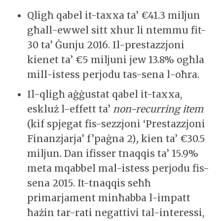
Qligħ qabel it-taxxa ta’ €41.3 miljun
għall-ewwel sitt xhur li ntemmu fit-
30 ta’ Ġunju 2016. Il-prestazzjoni
kienet ta’ €5 miljuni jew 13.8% ogħla
mill-istess perjodu tas-sena l-oħra.
Il-qligħ aġġustat qabel it-taxxa,
eskluż l-effett ta’
non-recurring item
(kif spjegat fis-sezzjoni ‘Prestazzjoni
Finanzjarja’ f’paġna 2)
,
kien ta’ €30.5
miljun. Dan ifisser tnaqqis ta’ 15.9%
meta mqabbel mal-istess perjodu fis-
sena 2015. It-tnaqqis seħħ
primarjament minħabba l-impatt
ħażin tar-rati negattivi tal-interessi,