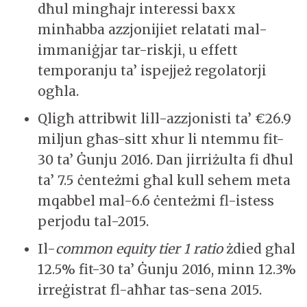
dħul mingħajr interessi baxx
minħabba azzjonijiet relatati mal-
immaniġjar tar-riskji, u effett
temporanju ta’ ispejjeż regolatorji
ogħla.
Qligħ attribwit lill-azzjonisti ta’ €26.9
miljun għas-sitt xhur li ntemmu fit-
30 ta’ Ġunju 2016. Dan jirriżulta fi dħul
ta’ 7.5 ċenteżmi għal kull sehem meta
mqabbel mal-6.6 ċenteżmi fl-istess
perjodu tal-2015.
Il-
common equity tier 1 ratio
żdied għal
12.5% fit-30 ta’ Ġunju 2016, minn 12.3%
irreġistrat fl-aħħar tas-sena 2015.