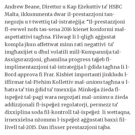
Andrew Beane, Direttur u Kap Eżekuttiv ta’ HSBC
Malta, ikkummenta dwar il-prestazzjoni tan-
negozju u t-twettiq tal-istrateġija: “Il-prestazzjoni
fl-ewwel nofs tas-sena 2016 kienet konformi mal-
aspettattivi tagħna. Filwaqt li l-qligħ aġġustat
kompla jkun affettwat minn rati negattivi ta’
imgħaxijiet u dħul volatili mill-Kumpannija tal-
Assigurazzjoni, għamilna progress tajjeb fl-
implimentazzjoni tal-istrateġija l-ġdida tagħna li l-
Bord approva fi Frar. Kisbiet importanti jinkludu l-
iffirmar tal-Ftehim Kollettiv mal-
unions
tagħna u l-
ħatra ta’ tim ġdid ta’ tmexxija. Minkejja żieda fl-
ispejjeż tal-pagi wara negozjati mal-
unions
u żieda
addizzjonali fl-ispejjeż regolatorji, permezz ta’
dixxiplina soda fil-kontroll tal-ispejjeż li wettaqna,
irnexxielna nżommu l-ispejjeż aġġustati baxxi fil-
livell tal-2015. Dan ifisser prestazzjoni tajba.