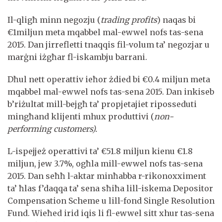
Il-qligħ minn negozju (
t
rading profits
) naqas bi
€1miljun meta mqabbel mal-ewwel nofs tas-sena
2015. Dan jirrefletti tnaqqis fil-volum ta’ negozjar u
marġni iżgħar fl-iskambju barrani.
Dħul nett operattiv ieħor żdied bi €0.4 miljun meta
mqabbel mal-ewwel nofs tas-sena 2015. Dan inkiseb
b’riżultat mill-bejgħ ta’ propjetajiet riposseduti
mingħand klijenti mhux produttivi (
non-
performing customers).
L-ispejjeż operattivi ta’ €51.8 miljun kienu €1.8
miljun, jew 3.7%, ogħla mill-ewwel nofs tas-sena
2015. Dan seħħ l-aktar minħabba r-rikonoxximent
ta’ ħlas f’daqqa ta’ sena sħiħa lill-iskema Depositor
Compensation Scheme u lill-fond Single Resolution
Fund. Wieħed irid iqis li fl-ewwel sitt xhur tas-sena