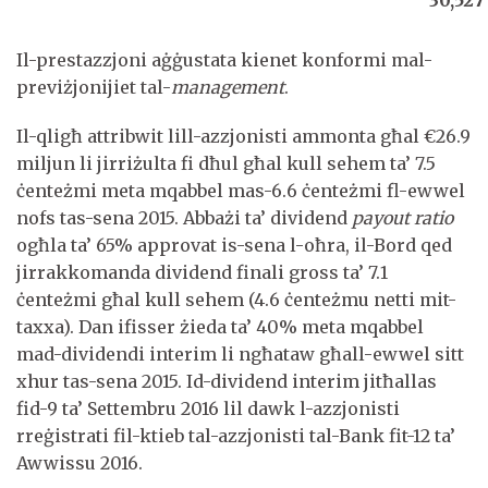
30,527
Il-prestazzjoni aġġustata kienet konformi mal-
previżjonijiet tal-
management
.
Il-qligħ attribwit lill-azzjonisti ammonta għal €26.9
miljun li jirriżulta fi dħul għal kull sehem ta’ 7.5
ċenteżmi meta mqabbel mas-6.6 ċenteżmi fl-ewwel
nofs tas-sena 2015. Abbażi ta’ dividend
payout ratio
ogħla ta’ 65% approvat is-sena l-oħra, il-Bord qed
jirrakkomanda dividend finali gross ta’ 7.1
ċenteżmi għal kull sehem (4.6 ċenteżmu netti mit-
taxxa). Dan ifisser żieda ta’ 40% meta mqabbel
mad-dividendi interim li ngħataw għall-ewwel sitt
xhur tas-sena 2015. Id-dividend interim jitħallas
fid-9 ta’ Settembru 2016 lil dawk l-azzjonisti
rreġistrati fil-ktieb tal-azzjonisti tal-Bank fit-12 ta’
Awwissu 2016.