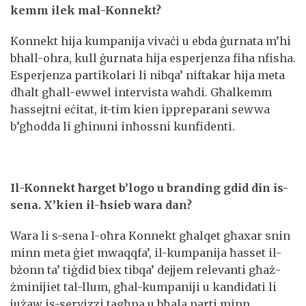
kemm ilek mal-Konnekt?
Konnekt hija kumpanija vivaċi u ebda ġurnata m’hi
bhall-ohra, kull ġurnata hija esperjenza fiha nfisha.
Esperjenza partikolari li nibqa’ niftakar hija meta
dħalt għall-ewwel intervista waħdi. Għalkemm
ħassejtni eċitat, it-tim kien ippreparani sewwa
b’għodda li għinuni inħossni kunfidenti.
Il-Konnekt ħarget b’logo u branding gdid din is-
sena. X’kien il-ħsieb wara dan?
Wara li s-sena l-oħra Konnekt għalqet għaxar snin
minn meta ġiet mwaqqfa’, il-kumpanija ħasset il-
bżonn ta’ tiġdid biex tibqa’ dejjem relevanti għaż-
żminijiet tal-llum, għal-kumpaniji u kandidati li
jużaw is-servizzi tagħna u bħala parti minn