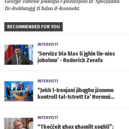
George Tabone jokkupa l-pożizzjoni ta’ Speċjalista
fir-Reklutaġġ fi ħdan il-Konnekt.
RECOMMENDED FOR YOU
INTERVISTI
‘Servizz bla ħlas li jgħin lin-nies
joħolmu’ - Roderick Zerafa
INTERVISTI
“Jekk l-Iranjani jibqgħu jżommu
kontroll tal-Istrett ta’ Ħormuż u
ma jkunx hemm bidla fir-reġim,
il-gwerra tista’ddum iżjed”
INTERVISTI
“Tkeċċejt għax għamilt xogħli”: