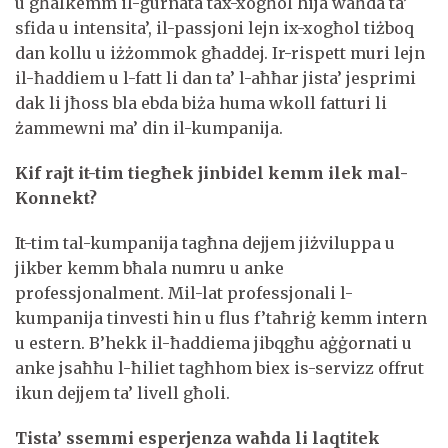
u għalkemm il-ġurnata tax-xogħol hija waħda ta’
sfida u intensita’, il-passjoni lejn ix-xogħol tiżboq
dan kollu u iżżommok għaddej. Ir-rispett muri lejn
il-ħaddiem u l-fatt li dan ta’ l-aħħar jista’ jesprimi
dak li jħoss bla ebda biża huma wkoll fatturi li
żammewni ma’ din il-kumpanija.
Kif rajt it-tim tiegħek jinbidel kemm ilek mal-
Konnekt?
It-tim tal-kumpanija tagħna dejjem jiżviluppa u
jikber kemm bħala numru u anke
professjonalment. Mil-lat professjonali l-
kumpanija tinvesti ħin u flus f’taħriġ kemm intern
u estern. B’hekk il-ħaddiema jibqgħu aġġornati u
anke jsaħħu l-ħiliet tagħhom biex is-servizz offrut
ikun dejjem ta’ livell għoli.
Tista’ ssemmi esperjenza waħda li laqtitek