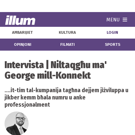
MENU
Navi
AĦBARIJIET
KULTURA
LOGIN
OPINJONI
FILMATI
SPORTS
Intervista | Niltaqgħu ma'
George mill-Konnekt
....it-tim tal-kumpanija tagħna dejjem jiżviluppa u
jikber kemm bħala numru u anke
professjonalment