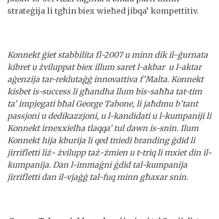
strateġija li tgħin biex wieħed jibqa’ kompettitiv.
Konnekt ġiet stabbilita fl-2007 u minn dik il-ġurnata
kibret u żviluppat biex illum saret l-akbar u l-aktar
aġenzija tar-reklutaġġ innovattiva f’Malta. Konnekt
kisbet is-success li għandha llum bis-saħħa tat-tim
ta’ impjegati bħal George Tabone, li jaħdmu b’tant
passjoni u dedikazzjoni, u l-kandidati u l-kumpaniji li
Konnekt irnexxielha tlaqqa’ tul dawn is-snin. Ilum
Konnekt hija kburija li qed tniedi branding ġdid li
jirrifletti liż- żvilupp taż-żmien u t-triq li mxiet din il-
kumpanija. Dan l-immaġni ġdid tal-kumpanija
jirrifletti dan il-vjaġġ tal-fuq minn għaxar snin.