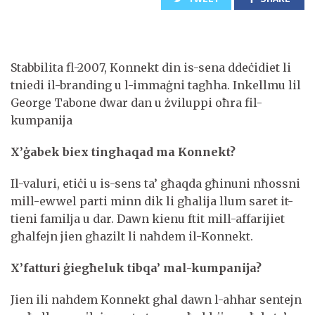
Stabbilita fl-2007, Konnekt din is-sena ddeċidiet li
tniedi il-branding u l-immaġni tagħha. Inkellmu lil
George Tabone dwar dan u żviluppi oħra fil-
kumpanija
X’ġabek biex tinghaqad ma Konnekt?
Il-valuri, etiċi u is-sens ta’ għaqda għinuni nħossni
mill-ewwel parti minn dik li għalija llum saret it-
tieni familja u dar. Dawn kienu ftit mill-affarijiet
għalfejn jien għazilt li naħdem il-Konnekt.
X’fatturi ġiegħeluk tibqa’ mal-kumpanija?
Jien ili nahdem Konnekt ghal dawn l-ahhar sentejn