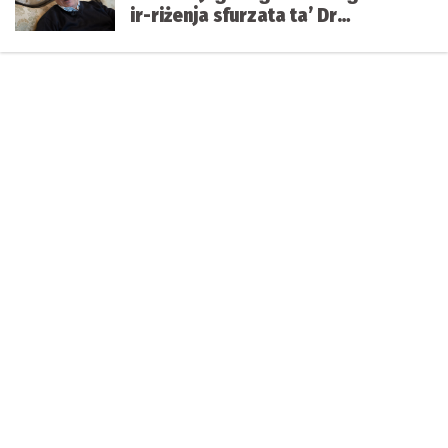
ir-riżenja sfurzata ta’ Dr
Anthony Abela Medici minn
Kummissarju tal-Għaqdiet
Volontarji