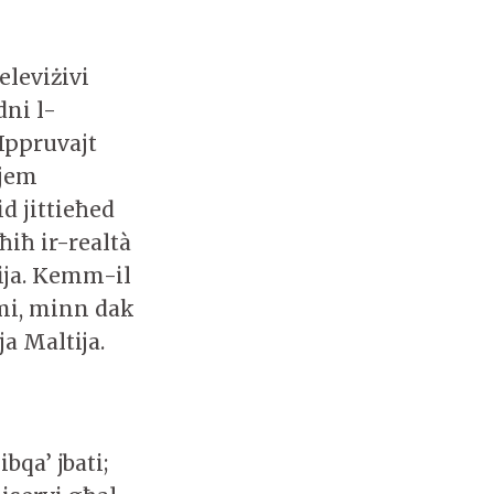
eleviżivi
dni l-
 Ippruvajt
jjem
id jittieħed
ħiħ ir-realtà
tija. Kemm-il
smi, minn dak
ja Maltija.
bqa’ jbati;