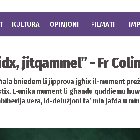
T
KULTURA
OPINJONI
FILMATI
IMP
dx, jitqammel” - Fr Coli
 bħala bniedem li jipprova jgħix il-mument preż
tix. L-uniku mument li għandu quddiemu huwa 
 ħbiberija vera, id-delużjoni ta’ min jafda u m