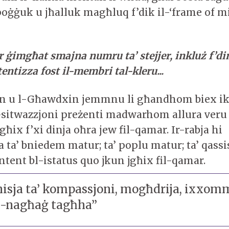
poġġuk u jħalluk magħluq f’dik il-‘frame of mi
 ġimgħat smajna numru ta’ stejjer, inkluż f’din
entizza fost il-membri tal-kleru...
tin u l-Għawdxin jemmnu li għandhom biex i
-sitwazzjoni preżenti madwarhom allura ver
jgħix f’xi dinja oħra jew fil-qamar. Ir-rabja hi
a ta’ bniedem matur; ta’ poplu matur; ta’ qass
tent bl-istatus quo jkun jgħix fil-qamar.
isja ta’ kompassjoni, mogħdrija, ixxomm
n-nagħaġ tagħha”