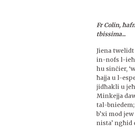
Fr Colin, ħafn
tbissima...
Jiena twelid
in-nofs l-ie
hu sinċier, ‘
ħajja u l-es
jidħakli u je
Minkejja daw
tal-bniedem;
b’xi mod jew 
nista’ ngħid