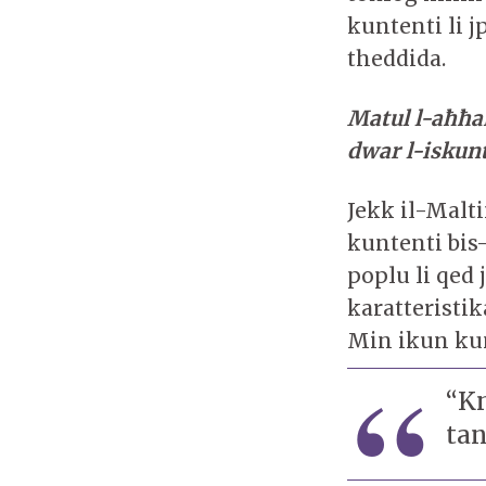
kuntenti li j
theddida.
Matul l-aħħar
dwar l-iskunt
Jekk il-Mal
kuntenti bis
poplu li qed 
karatteristik
Min ikun kun
“Kn
ta