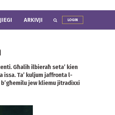
JIEGI
ARKIVJI
LOGIN
n
enti. Għalih ilbieraħ seta’ kien
issa. Ta’ kuljum jaffronta l-
in b’għemilu jew kliemu jitradixxi