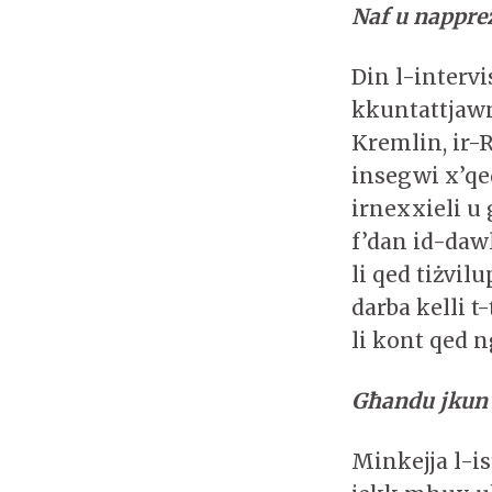
Naf u napprez
Din l-intervi
kkuntattjawni
Kremlin, ir-R
insegwi x’qe
irnexxieli u 
f’dan id-dawl
li qed tiżvil
darba kelli t
li kont qed n
Għandu jkun 
Minkejja l-ist