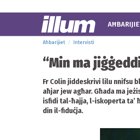
AĦBARIJIE
Aħbarijiet
Intervisti
“Min ma jiġġeddi
Fr Colin jiddeskrivi lilu nnifsu
aħjar jew agħar. Għada ma jeżis
isfidi tal-ħajja, l-iskoperta ta’
din il-fiduċja.