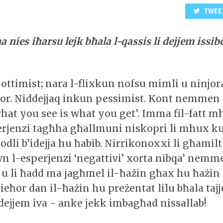
TWEE
a nies iħarsu lejk bħala l-qassis li dejjem issib
t ottimist; nara l-flixkun nofsu mimli u ninjo
ħor. Niddejjaq inkun pessimist. Kont nemmen 
what you see is what you get’. Imma fil-fatt m
perjenzi tagħha għallmuni niskopri li mhux k
ħodli b’idejja hu ħabib. Nirrikonoxxi li għamilt 
n l-esperjenzi ‘negattivi’ xorta nibqa’ nemmen
 u li ħadd ma jagħmel il-ħażin għax hu ħażi
ieħor dan il-ħażin hu preżentat lilu bħala tajj
 dejjem iva - anke jekk imbagħad nissallab!