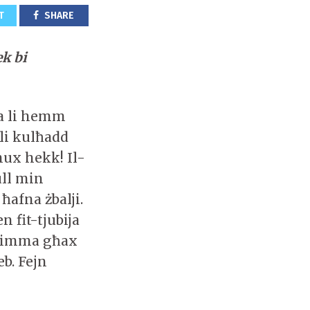
T
SHARE
ek bi
ra li hemm
li kulħadd
hux hekk! Il-
ull min
ħafna żbalji.
 fit-tjubija
n imma għax
eb. Fejn