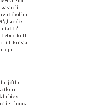
iservi għal
ssisin li
ment iħobbu
. M’għandix
ultat ta’
 tiżboq kull
x li l-Knisja
a fejn
għu jiftħu
ta tkun
aklu biex
nijiet, huma