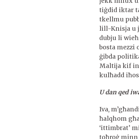
jekk mhux uk
tiġdid iktar 
tkellmu pub
lill-Knisja u
dubju li wieħ
bosta mezzi 
ġibda politik
Maltija kif i
kulħadd iħos
U dan qed iwa
Iva, m’għandi
ħalqhom għax
‘ittimbrat’ m
toħroġ minn 