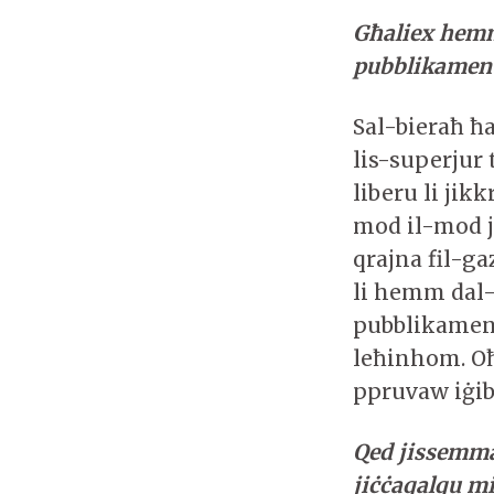
Għaliex hemm 
pubblikament?
Sal-bieraħ ħ
lis-superju
liberu li jik
mod il-mod j
qrajna fil-ga
li hemm dal-b
pubblikamen
leħinhom. Oħ
ppruvaw iġibu
Qed jissemma
jiċċaqalqu mi