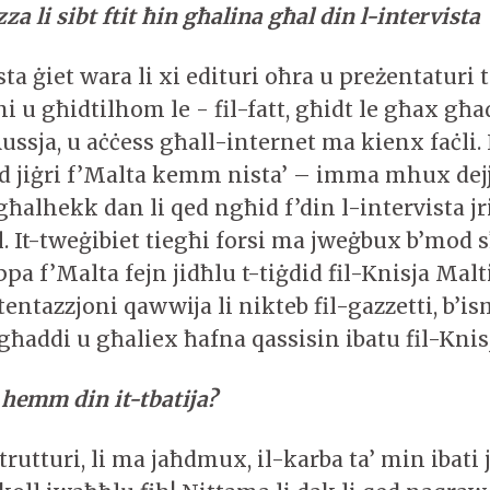
za li sibt ftit ħin għalina għal din l-intervista
sta ġiet wara li xi edituri oħra u preżentaturi t
 u għidtilhom le - fil-fatt, għidt le għax għa
ussja, u aċċess għall-internet ma kienx faċli.
d jiġri f’Malta kemm nista’ – imma mhux de
għalhekk dan li qed ngħid f’din l-intervista jr
. It-tweġibiet tiegħi forsi ma jweġbux b’mod s
uppa f’Malta fejn jidħlu t-tiġdid fil-Knisja Mal
-tentazzjoni qawwija li nikteb fil-gazzetti, b’i
għaddi u għaliex ħafna qassisin ibatu fil-Knis
hemm din it-tbatija?
rutturi, li ma jaħdmux, il-karba ta’ min ibati ji