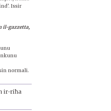
nd’. Issir
 il-gazzetta,
kunu
u nkunu
isin normali.
 ir-riħa