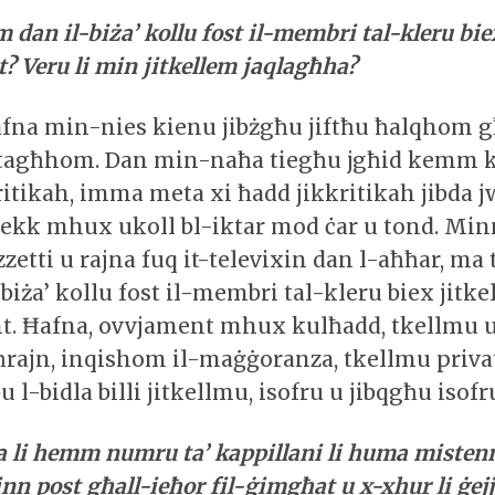
dan il-biża’ kollu fost il-membri tal-kleru bie
 Veru li min jitkellem jaqlagħha?
afna min-nies kienu jibżgħu jiftħu ħalqhom g
r tagħhom. Dan min-naħa tiegħu jgħid kemm 
kritikah, imma meta xi ħadd jikkritikah jibda j
ekk mhux ukoll bl-iktar mod ċar u tond. Minn
zzetti u rajna fuq it-televixin dan l-aħħar, ma
iża’ kollu fost il-membri tal-kleru biex jitk
t. Ħafna, ovvjament mhux kulħadd, tkellmu
rajn, inqishom il-maġġoranza, tkellmu priv
 l-bidla billi jitkellmu, isofru u jibqgħu isofr
 li hemm numru ta’ kappillani li huma misten
nn post għall-ieħor fil-ġimgħat u x-xhur li ġejj