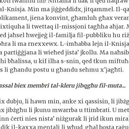
oll iwaħħlu fih! Nittama li dak li qed naqraw 
tal-Knisja. Min ma jiġġeddidx, jitqammel. Il-qa
blikament, jiena konvint, għamluh għax vera
 jixtiquha li twettaq il-missjoni tagħha aħjar
ed jaħsel ħwejjeġ il-familja fil-pubbliku hu riż
oħra li ma rnexxewx. L-imħabba lejn il-Knisja
a partiġġjana li wieħed jista’ jkollu. Ma naħsib
nhi bħalissa, u kif ilha s-snin, qed tkun miftuħ
s li għandu postu u għandu sehmu x’jagħti.
ssal biex membri tal-kleru jibqgħu fil-muta...
x dubju, li hawn min, anke xi qassisin, li jibż
 jibżgħu li jkunu mwarrba u ttimbrati. U me
inn ċerti nies nista’ niżgurak li jrid ikun mir
dik il-kaxxa mentali li wħud, għal bosta raġu