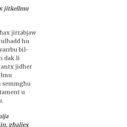
x jitkellmu
ħax jirrabjaw
kulħadd hu
warrbu bil-
 dak li
 tantx jidher
ellmu
 u semmgħu
atament u
u.
nija
in, għaliex