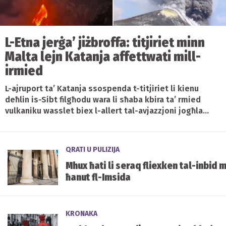
L-Etna jerġa’ jiżbroffa: titjiriet minn
Malta lejn Katanja affettwati mill-
irmied
L-ajruport ta’ Katanja ssospenda t-titjiriet li kienu
deħlin is-Sibt filgħodu wara li sħaba kbira ta’ rmied
vulkaniku wasslet biex l-allert tal-avjazzjoni jogħla...
QRATI U PULIZIJA
Mhux ħati li seraq fliexken tal-inbid 
ħanut fl-Imsida
KRONAKA