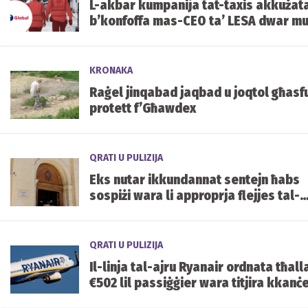
L-akbar kumpanija tat-taxis akkużat
b’konfoffa mas-CEO ta’ LESA dwar mu
ta’ parkeġġ
KRONAKA
Raġel jinqabad jaqbad u joqtol għasf
protett f’Għawdex
QRATI U PULIZIJA
Eks nutar ikkundannat sentejn ħabs
sospiżi wara li approprja flejjes tal-
klijenti
QRATI U PULIZIJA
Il-linja tal-ajru Ryanair ordnata tħall
€502 lil passiġġier wara titjira kkanċ