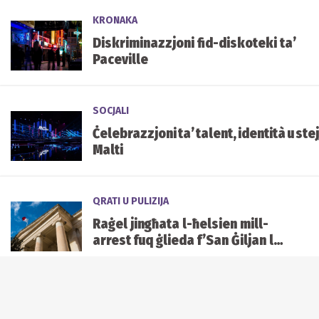
KRONAKA
Diskriminazzjoni fid-diskoteki ta’
Paceville
SOCJALI
Ċelebrazzjoni ta’ talent, identità u stejj
Malti
QRATI U PULIZIJA
Raġel jingħata l-ħelsien mill-
arrest fuq ġlieda f’San Ġiljan li
allegatament ikkawżat €9,500
f’ħsarat
QRATI U PULIZIJA
Raġel miċħud il-ħelsien mill-