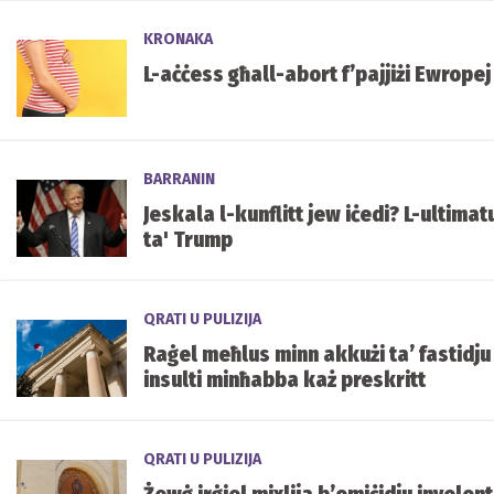
KRONAKA
L-aċċess għall-abort f’pajjiżi Ewropej
BARRANIN
Jeskala l-kunflitt jew iċedi? L-ultima
ta' Trump
QRATI U PULIZIJA
Raġel meħlus minn akkużi ta’ fastidju
insulti minħabba każ preskritt
QRATI U PULIZIJA