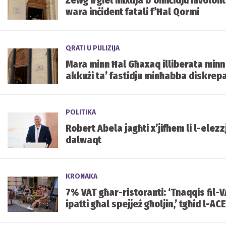
Żewġ irġiel mixlija b’omiċidju involon
wara inċident fatali f’Ħal Qormi
QRATI U PULIZIJA
Mara minn Ħal Għaxaq illiberata minn
akkużi ta’ fastidju minħabba diskrep
fid-data
POLITIKA
Robert Abela jagħti x’jifhem li l-elezz
dalwaqt
KRONAKA
7% VAT għar-ristoranti: ‘Tnaqqis fil-
ipatti għal spejjeż għoljin,’ tgħid l-ACE