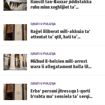
Kunsill tan-Naxxar jiddistakka
ruħu minn xogħlijiet ta’
emerġenza fis-sit li kkollassa
QRATI U PULIZIJA
Raġel illiberat mill-akkuża ta'
attentat ta’ qtil, ħati ta’
attentat li jikkawża ġrieħi gravi
QRATI U PULIZIJA
Miċħud il-ħelsien mill-arrest
wara li allegatament ħalla lil
missieru ta’ 80 sena ‘mgħotti
bid-demm’
QRATI U PULIZIJA
Erba' persuni jitressqu l-qorti
b'rabta ma' sensiela ta’ serqiet
bi vjolenza