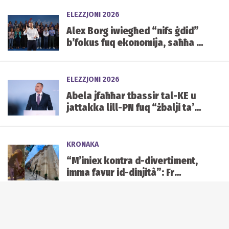
ELEZZJONI 2026
Alex Borg iwiegħed “nifs ġdid”
b’fokus fuq ekonomija, saħħa u
żgħażagħ
ELEZZJONI 2026
Abela jfaħħar tbassir tal-KE u
jattakka lill-PN fuq “żbalji ta’
miljuni”
KRONAKA
“M’iniex kontra d-divertiment,
imma favur id-dinjità”: Fr
Ramon Farrugia fuq il-kwistjoni
dwar Ta’ Ġieżu
QRATI U PULIZIJA
Keith Schembri: Minn