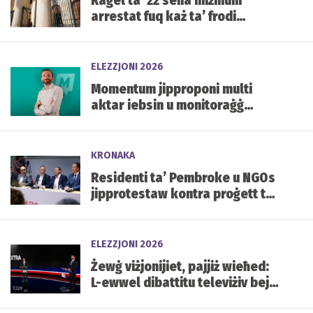
Raġel ta' 22 sena miżmum
arrestat fuq każ ta’ frodi
korporattiva ta’ €48,000
ELEZZJONI 2026
Momentum jipproponi multi
aktar iebsin u monitoraġġ
kontinwu kontra l-istorbju fil-
lokalitajiet
KRONAKA
Residenti ta’ Pembroke u NGOs
jipprotestaw kontra proġett ta’
Valletta FC qrib sit Natura 2000
ELEZZJONI 2026
Żewġ viżjonijiet, pajjiż wieħed:
L-ewwel dibattitu televiżiv bejn
Abela u Borg