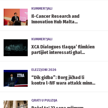
KUMMER?JALI
Il-Cancer Research and
Innovation Hub Malta
jorganizza l-ewwel Laqgħa
Annwali mal-Partijiet
Interessati
KUMMER?JALI
XCA Dialogues tlaqqa’ flimkien
partijiet interessati għal
diskussjoni nazzjonali dwar l-
innovazzjoni, ir-responsabbiltà
u l-futur tal-kostruzzjoni
ELEZZJONI 2026
“Dik gidba”: Borg jiċħad li
kontra l-IVF wara attakk minn
Abela
QRATI U PULIZIJA