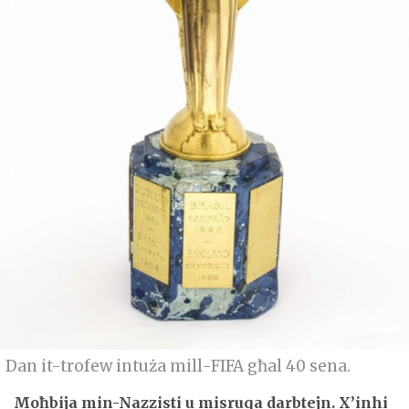
Dan it-trofew intuża mill-FIFA għal 40 sena.
Moħbija min-Nazzisti u misruqa darbtejn. X’inhi