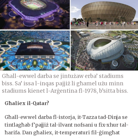
Għall-ewwel darba se jintużaw erba’ stadiums
biss. Sa’ issa l-inqas pajjiż li għamel użu minn
stadiums kienet l-Arġentina fl-1978, b’sitta biss.
Għaliex il-Qatar?
Għall-ewwel darba fl-istorja, it-Tazza tad-Dinja se
tintlagħab f’pajjiż tal-ilvant nofsani u fix-xhur tal-
ħarifa. Dan għaliex, it-temperaturi fil-ġimgħat