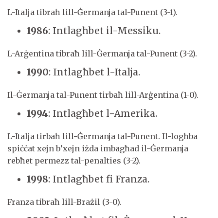
L-Italja tibraħ lill-Ġermanja tal-Punent (3-1).
1986
: Intlagħbet il-Messiku.
L-Arġentina tibraħ lill-Ġermanja tal-Punent (3-2).
1990
: Intlagħbet l-Italja.
Il-Ġermanja tal-Punent tirbaħ lill-Arġentina (1-0).
1994
: Intlagħbet l-Amerika.
L-Italja tirbaħ lill-Ġermanja tal-Punent. Il-logħba
spiċċat xejn b’xejn iżda imbagħad il-Ġermanja
rebħet permezz tal-penalties (3-2).
1998
: Intlagħbet fi Franza.
Franza tibraħ lill-Brażil (3-0).