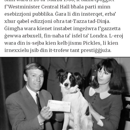
f’Westminister Central Hall bħala parti minn
esebizzjoni pubblika. Ġara li din insterqet, erba’
xhur qabel edizzjoni oħra tat-Tazza tad-Dinja.
Ġimgħa wara kienet instabet imgeżwra f’gazzetta
ġewwa arbuxell, fin-naħa ta’ isfel ta’ Londra. L-eroj
wara din is-sejba kien kelb jismu Pickles, li kien
irnexxielu jsib din it-trofew tant prestiġġjuża.