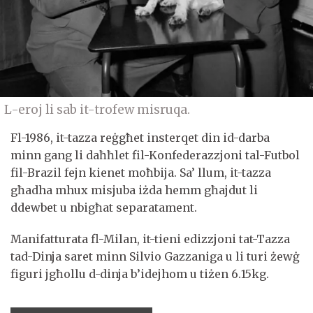
L-eroj li sab it-trofew misruqa.
Fl-1986, it-tazza reġgħet insterqet din id-darba
minn gang li daħħlet fil-Konfederazzjoni tal-Futbol
fil-Brazil fejn kienet moħbija. Sa’ llum, it-tazza
għadha mhux misjuba iżda hemm għajdut li
ddewbet u nbigħat separatament.
Manifatturata fl-Milan, it-tieni edizzjoni tat-Tazza
tad-Dinja saret minn Silvio Gazzaniga u li turi żewġ
figuri jgħollu d-dinja b’idejhom u tiżen 6.15kg.