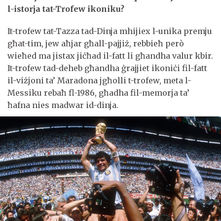
l-istorja tat-Trofew ikoniku?
It-trofew tat-Tazza tad-Dinja mhijiex l-unika premju
għat-tim, jew aħjar għall-pajjiż, rebbieħ però
wieħed ma jistax jiċħad il-fatt li għandha valur kbir.
It-trofew tad-deheb għandha ġrajjiet ikoniċi fil-fatt
il-viżjoni ta’ Maradona jgħolli t-trofew, meta l-
Messiku rebaħ fl-1986, għadha fil-memorja ta’
ħafna nies madwar id-dinja.