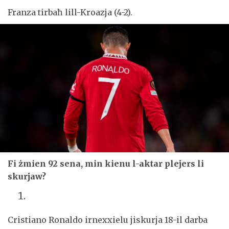
Franza tirbaħ lill-Kroazja (4-2).
Fi żmien 92 sena, min kienu l-aktar plejers li
skurjaw?
Cristiano Ronaldo irnexxielu jiskurja 18-il darba