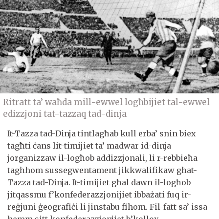
Ritratt ta’ waħda mill-ewwel logħbijiet tal-ewwel
edizzjoni tat-tazzaq tad-dinja
It-Tazza tad-Dinja tintlagħab kull erba’ snin biex
tagħti ċans lit-timijiet ta’ madwar id-dinja
jorganizzaw il-logħob addizzjonali, li r-rebbieħa
tagħhom sussegwentament jikkwalifikaw għat-
Tazza tad-Dinja. It-timijiet għal dawn il-logħob
jitqassmu f’konfederazzjonijiet ibbażati fuq ir-
reġjuni ġeografiċi li jinstabu fihom. Fil-fatt sa’ issa
hemm sitt konfederazzjonjiet b’kollox.