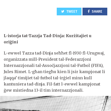
TWEET
SHARE
L-istorja tat-Tazzja Tad-Dinja: Kurżitajiet u
oriġini
L-ewwel Tazza tad-Dinja seħħet fl-1930 fl-Urugwaj,
organizzata mill-President tal-Federazzjoni
Internazzjonali tal-Assoċjazzjoni tal-Futbol (FIFA),
Jules Rimet. L-għan tiegħu kien li jsir kampjonat li
jlaqqa’ timijiet tal-futbol tal-irġiel minn kull
kantuniera tad-dinja. Fil-fatt l-ewwel kampjonat
ġew mistiedna 13-il tim internazzjonali.