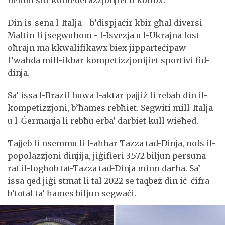
Din is-sena l-Italja - b’dispjaċir kbir għal diversi
Maltin li jsegwuhom - l-Isvezja u l-Ukrajna fost
oħrajn ma kkwalifikawx biex jipparteċipaw
f’waħda mill-ikbar kompetizzjonijiet sportivi fid-
dinja.
Sa’ issa l-Brazil huwa l-aktar pajjiż li rebaħ din il-
kompetizzjoni, b’ħames rebħiet. Segwiti mill-Italja
u l-Ġermanja li rebħu erba’ darbiet kull wieħed.
Tajjeb li nsemmu li l-aħħar Tazza tad-Dinja, nofs il-
popolazzjoni dinjija, jiġifieri 3.572 biljun persuna
rat il-logħob tat-Tazza tad-Dinja minn darha. Sa’
issa qed jiġi stmat li tal-2022 se taqbeż din iċ-ċifra
b’total ta’ ħames biljun segwaċi.