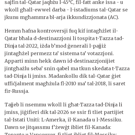
sajfin tal-Qatar jaqbżu l-45℃, fil-fatt anke issa - u
wkoll għall-ewwel darba - l-istadiums tal-Qatar se
jkunu mgħammra bl-arja ikkundizzjonata (AC).
Hemm ħafna kontroversji fuq kif intagħżlet il-
Qatar bħala d-destinazzjoni li tospita t-Tazza tad-
Dinja tal-2022, iżda b’mod ġenerali l-pajjiż
jintagħżel permezz ta’ sistema ta’ votazzjoni.
Apparti minn hekk dawn id-destinazzjonijiet
jintgħażlu seba’ snin qabel ma tkun skedata t-Tazza
tad-Dinja li jmiss. Madankollu dik tal-Qatar ġiet
uffiċjalment magħżula fl-2010 ma’ tal-2018, li saret
fir-Russja.
Tajjeb li nsemmu wkoll li għat-Tazza tad-Dinja li
jmiss, jiġifieri dik tal-2026 se ssir fi tliet partijiet
tal-Istati Uniti: L-Amerka, il-Kanada u l-Messiku.
Dawn se jitqassmu f’żewġt ibliet fil-Kanada:
Toronto u Vancouver, fi tliet ibliet fil-Messiku: