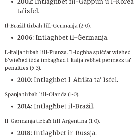
2002
: Intlagħbet fil-Ġappun u l-Korea
ta’isfel.
Il-Brażil tirbaħ lill-Ġermanja (2-0).
2006
: Intlagħbet il-Ġermanja.
L-Italja tirbaħ lill-Franza. Il-logħba spiċċat wieħed
b’wieħed iżda imbagħad l-Italja rebħet permezz ta’
penalties (5-3).
2010
: Intlagħbet l-Afrika ta’ Isfel.
Spanja tirbaħ lill-Olanda (1-0).
2014
: Intlagħbet il-Brażil.
Il-Germanja tirbaħ lill-Arġentina (1-0).
2018
: Intlagħbet ir-Russja.