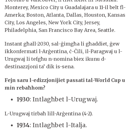
Monterey, Mexico City u Guadalajara u 11-il belt fl-
Amerka; Boston, Atlanta, Dallas, Houston, Kansas
City, Los Angeles, New York City, Jersey,
Philadelphia, San Francisco Bay Area, Seattle.
Instant għall-2030, sal-ġimgħa li għaddiet, ġew
ikkonfermati l-Arġentina, ċ-Ċili, il-Paragwaj u l-
Urugwaj li tefgħu n-nomina biex ikunu d-
destinazzjoni ta’ dik is-sena.
Fejn saru l-edizzjonijiet passati tal-World Cup u
min rebaħhom?
1930
: Intlagħbet l-Urugwaj.
L-Urugwaj tirbaħ lill-Arġentina (4-2).
1934
: Intlagħbet l-Italja.