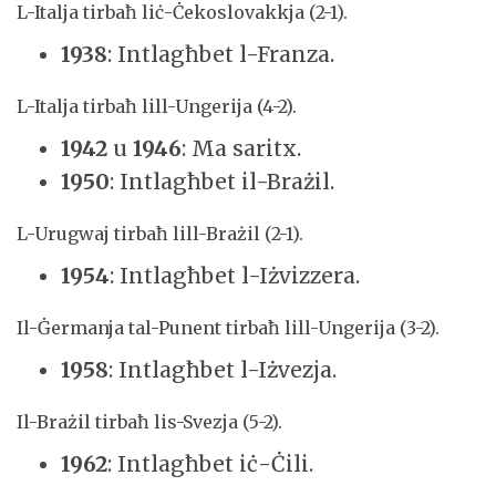
L-Italja tirbaħ liċ-Ċekoslovakkja (2-1).
1938
: Intlagħbet l-Franza.
L-Italja tirbaħ lill-Ungerija (4-2).
1942
u
1946
: Ma saritx.
1950
: Intlagħbet il-Brażil.
L-Urugwaj tirbaħ lill-Brażil (2-1).
1954
: Intlagħbet l-Iżvizzera.
Il-Ġermanja tal-Punent tirbaħ lill-Ungerija (3-2).
1958
: Intlagħbet l-Iżvezja.
Il-Brażil tirbaħ lis-Svezja (5-2).
1962
: Intlagħbet iċ-Ċili.