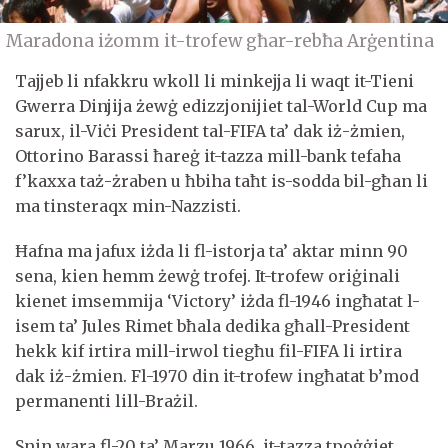
Maradona iżomm it-trofew għar-rebħa Arġentina
Tajjeb li nfakkru wkoll li minkejja li waqt it-Tieni
Gwerra Dinjija żewġ edizzjonijiet tal-World Cup ma
sarux, il-Viċi President tal-FIFA ta’ dak iż-żmien,
Ottorino Barassi ħareġ it-tazza mill-bank tefaha
f’kaxxa taż-żraben u ħbiha taħt is-sodda bil-għan li
ma tinsteraqx min-Nazzisti.
Ħafna ma jafux iżda li fl-istorja ta’ aktar minn 90
sena, kien hemm żewġ trofej. It-trofew oriġinali
kienet imsemmija ‘Victory’ iżda fl-1946 ingħatat l-
isem ta’ Jules Rimet bħala dedika għall-President
hekk kif irtira mill-irwol tiegħu fil-FIFA li irtira
dak iż-żmien. Fl-1970 din it-trofew ingħatat b’mod
permanenti lill-Brażil.
Snin wara fl-20 ta’ Marzu 1966, it-tazza tpoġġiet