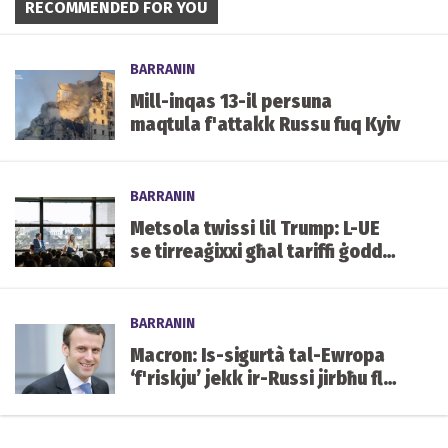
RECOMMENDED FOR YOU
BARRANIN
Mill-inqas 13-il persuna
maqtula f'attakk Russu fuq Kyiv
BARRANIN
Metsola twissi lil Trump: L-UE
se tirreaġixxi għal tariffi ġodda
fuq prodotti Ewropej
BARRANIN
Macron: Is-sigurtà tal-Ewropa
‘f'riskju’ jekk ir-Russi jirbħu fl-
Ukrajna