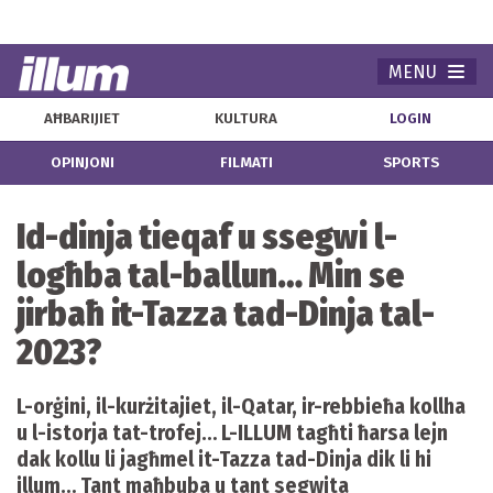
MENU
Navi
AĦBARIJIET
KULTURA
LOGIN
OPINJONI
FILMATI
SPORTS
Id-dinja tieqaf u ssegwi l-
logħba tal-ballun… Min se
jirbaħ it-Tazza tad-Dinja tal-
2023?
L-orġini, il-kurżitajiet, il-Qatar, ir-rebbieħa kollha
u l-istorja tat-trofej… L-ILLUM tagħti ħarsa lejn
dak kollu li jagħmel it-Tazza tad-Dinja dik li hi
illum… Tant maħbuba u tant segwita