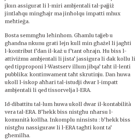
jkun assigurat li l-miri ambjentali tal-pajjiż
jintlaħqu mingħajr ma jinħolqu impatti mhux
meħtieġa.
Bosta semmgħu leħinhom. Għamlu tajjeb u
għandna nkunu grati lejn kull min għażel li jagħti
l-kontribut f’dan il-każ u f’tant oħrajn. Hu biss l-
attiviżmu ambjentali li jista’ jassigura li dak kollu li
qed tipproponi l-Wastserv illum jibqa’ taħt il-lenti
pubblika: kontinwament taħt skrutinju. Dan huwa
ukoll l-iskop aħħari tal-istudji dwar l-impatt
ambjentali li qed tissorvelja l-ERA.
Id-dibattitu tal-lum huwa ukoll dwar il-kontabilità
vera tal-ERA. B’hekk biss nistgħu nħarsu l-
komunità kollha. Inkomplu ninsistu : b’hekk biss
nistgħu nassiguraw li l-ERA tagħti kont ta’
għemilha.