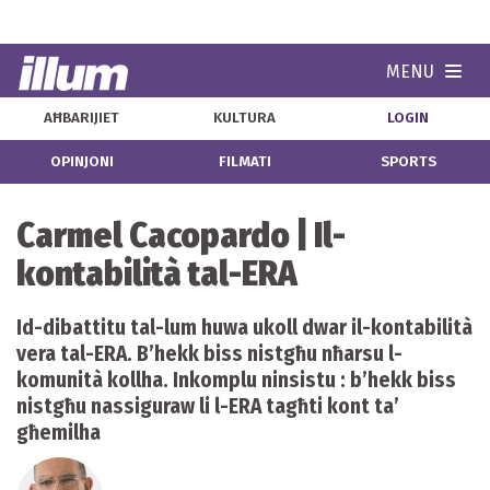
MENU
Navi
AĦBARIJIET
KULTURA
LOGIN
OPINJONI
FILMATI
SPORTS
Carmel Cacopardo | Il-
kontabilità tal-ERA
Id-dibattitu tal-lum huwa ukoll dwar il-kontabilità
vera tal-ERA. B’hekk biss nistgħu nħarsu l-
komunità kollha. Inkomplu ninsistu : b’hekk biss
nistgħu nassiguraw li l-ERA tagħti kont ta’
għemilha