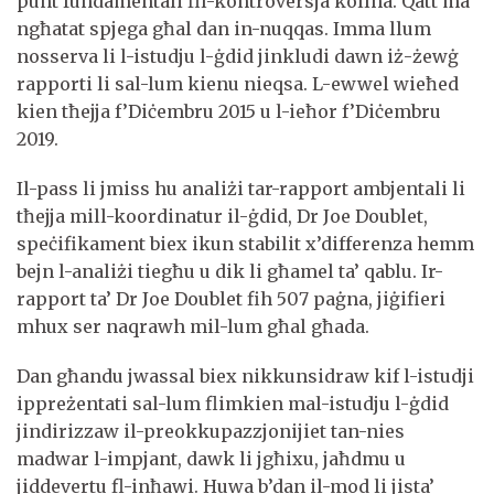
punt fundamentali fil-kontroversja kollha. Qatt ma
ngħatat spjega għal dan in-nuqqas. Imma llum
nosserva li l-istudju l-ġdid jinkludi dawn iż-żewġ
rapporti li sal-lum kienu nieqsa. L-ewwel wieħed
kien tħejja f’Diċembru 2015 u l-ieħor f’Diċembru
2019.
Il-pass li jmiss hu analiżi tar-rapport ambjentali li
tħejja mill-koordinatur il-ġdid, Dr Joe Doublet,
speċifikament biex ikun stabilit x’differenza hemm
bejn l-analiżi tiegħu u dik li għamel ta’ qablu. Ir-
rapport ta’ Dr Joe Doublet fih 507 paġna, jiġifieri
mhux ser naqrawh mil-lum għal għada.
Dan għandu jwassal biex nikkunsidraw kif l-istudji
ippreżentati sal-lum flimkien mal-istudju l-ġdid
jindirizzaw il-preokkupazzjonijiet tan-nies
madwar l-impjant, dawk li jgħixu, jaħdmu u
jiddevertu fl-inħawi. Huwa b’dan il-mod li jista’