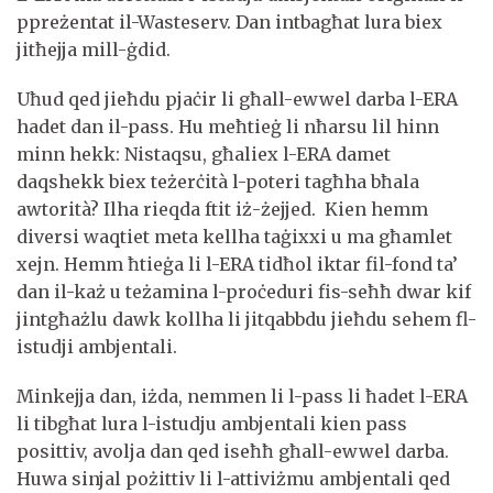
ppreżentat il-Wasteserv. Dan intbagħat lura biex
jitħejja mill-ġdid.
Uħud qed jieħdu pjaċir li għall-ewwel darba l-ERA
hadet dan il-pass. Hu meħtieġ li nħarsu lil hinn
minn hekk: Nistaqsu, għaliex l-ERA damet
daqshekk biex teżerċità l-poteri tagħha bħala
awtorità? Ilha rieqda ftit iż-żejjed. Kien hemm
diversi waqtiet meta kellha taġixxi u ma għamlet
xejn. Hemm ħtieġa li l-ERA tidħol iktar fil-fond ta’
dan il-każ u teżamina l-proċeduri fis-seħħ dwar kif
jintgħażlu dawk kollha li jitqabbdu jieħdu sehem fl-
istudji ambjentali.
Minkejja dan, iżda, nemmen li l-pass li ħadet l-ERA
li tibgħat lura l-istudju ambjentali kien pass
posittiv, avolja dan qed iseħħ għall-ewwel darba.
Huwa sinjal pożittiv li l-attiviżmu ambjentali qed