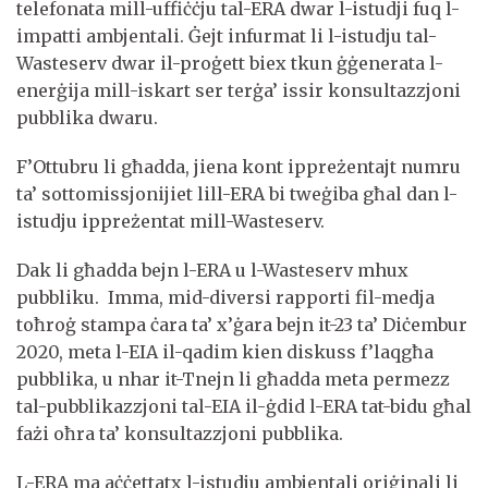
telefonata mill-uffiċċju tal-ERA dwar l-istudji fuq l-
impatti ambjentali. Ġejt infurmat li l-istudju tal-
Wasteserv dwar il-proġett biex tkun ġġenerata l-
enerġija mill-iskart ser terġa’ issir konsultazzjoni
pubblika dwaru.
F’Ottubru li għadda, jiena kont ippreżentajt numru
ta’ sottomissjonijiet lill-ERA bi tweġiba għal dan l-
istudju ippreżentat mill-Wasteserv.
Dak li għadda bejn l-ERA u l-Wasteserv mhux
pubbliku. Imma, mid-diversi rapporti fil-medja
toħroġ stampa ċara ta’ x’ġara bejn it-23 ta’ Diċembur
2020, meta l-EIA il-qadim kien diskuss f’laqgħa
pubblika, u nhar it-Tnejn li għadda meta permezz
tal-pubblikazzjoni tal-EIA il-ġdid l-ERA tat-bidu għal
fażi oħra ta’ konsultazzjoni pubblika.
L-ERA ma aċċettatx l-istudju ambjentali oriġinali li