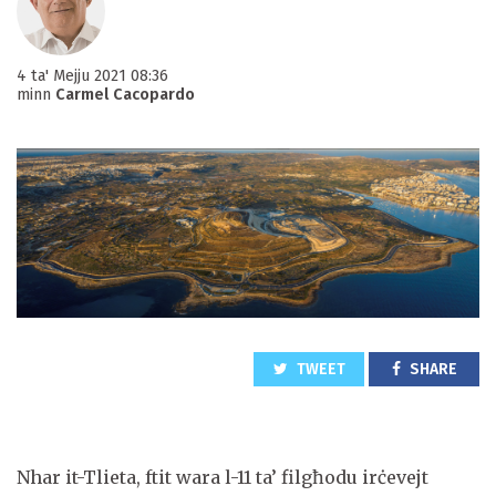
4 ta' Mejju 2021 08:36
minn
Carmel Cacopardo
TWEET
SHARE
Nhar it-Tlieta, ftit wara l-11 ta’ filgħodu irċevejt