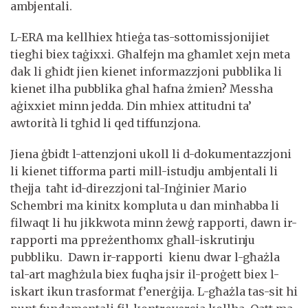
ambjentali.
L-ERA ma kellhiex ħtieġa tas-sottomissjonijiet
tiegħi biex taġixxi. Għalfejn ma għamlet xejn meta
dak li għidt jien kienet informazzjoni pubblika li
kienet ilha pubblika għal ħafna żmien? Messha
aġixxiet minn jedda. Din mhiex attitudni ta’
awtorità li tgħid li qed tiffunzjona.
Jiena ġbidt l-attenzjoni ukoll li d-dokumentazzjoni
li kienet tifforma parti mill-istudju ambjentali li
tħejja taħt id-direzzjoni tal-Inġinier Mario
Schembri ma kinitx kompluta u dan minħabba li
filwaqt li hu jikkwota minn żewġ rapporti, dawn ir-
rapporti ma ppreżenthomx għall-iskrutinju
pubbliku. Dawn ir-rapporti kienu dwar l-għażla
tal-art magħżula biex fuqha jsir il-proġett biex l-
iskart ikun trasformat f’enerġija. L-għażla tas-sit hi