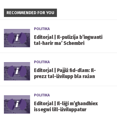
RECOMMENDED FOR YOU
POLITIKA
Editorjal | Il-pulizija b’ingwanti
tal-ħarir ma’ Schembri
POLITIKA
Editorjal | Pajjiż fid-dlam: Il-
prezz tal-iżvilupp bla rażan
POLITIKA
Editorjal | Il-liġi m’għandhiex
issegwi lill-iżviluppatur