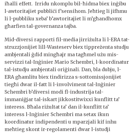
iħalli effett. Irridu nkomplu bil-ħidma biex inġibu
l-awtoritajiet pubbliċi f’sensihom. Jeħtieg li jifhmu
li l-pubbliku xeba’ b’awtoritajiet li m’għandhomx
għarfien tal-governanza tajba.
Mid-diversi rapporti fil-media jirriżulta li l-ERA tat-
struzzjonijiet lill-Wasteserv biex tippreżenta studju
ambjentali ġdid mingħajr ma tagħmel użu mis-
servizzi tal-Inġinier Mario Schembri, l-koordinatur
tal-istudju ambjentali oriġinali. Dan, bla dubju, l-
ERA għamlitu biex tindirizza s-sottomissjonijiet
tiegħi dwar il-fatt li l-involviment tal-Inġinier
Schembri b’diversi modi fl-industrija tal-
immaniġjar tal-iskart jikkostitwixxi kunflitt ta’
interess. Bħala riżultat ta’ dan il-kunflitt ta’
interess l-Inġinier Schembri ma setax ikun
koordinatur indipendenti u mparzjali kif inhu
meħtieg skont ir-regolamenti dwar l-istudji