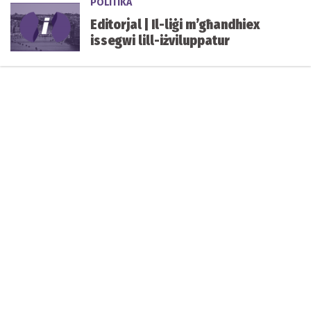
POLITIKA
Editorjal | Il-liġi m’għandhiex
issegwi lill-iżviluppatur