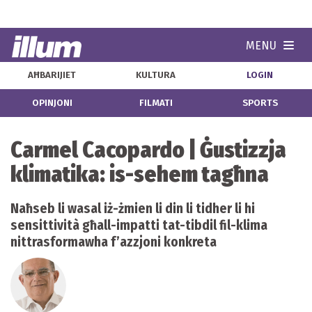
MENU
Navi
AĦBARIJIET
KULTURA
LOGIN
OPINJONI
FILMATI
SPORTS
Carmel Cacopardo | Ġustizzja
klimatika: is-sehem tagħna
Naħseb li wasal iż-żmien li din li tidher li hi
sensittività għall-impatti tat-tibdil fil-klima
nittrasformawha f’azzjoni konkreta