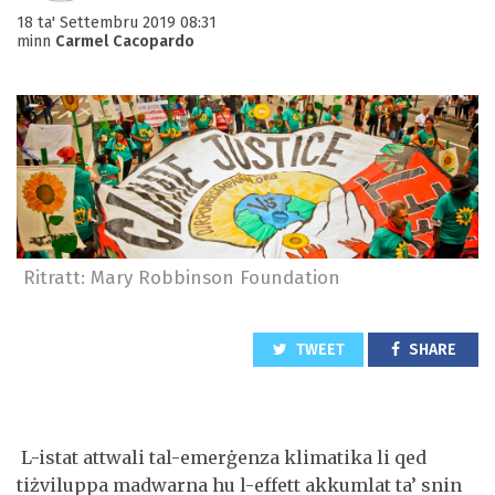
18 ta' Settembru 2019 08:31
minn
Carmel Cacopardo
Ritratt: Mary Robbinson Foundation
TWEET
SHARE
L-istat attwali tal-emerġenza klimatika li qed
tiżviluppa madwarna hu l-effett akkumlat ta’ snin