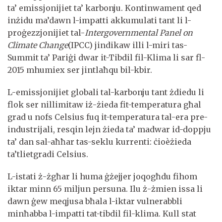
ta’ emissjonijiet ta’ karbonju. Kontinwament qed
inżidu ma’dawn l-impatti akkumulati tant li l-
proġezzjonijiet tal-
Intergovernmental Panel on
Climate Change
(IPCC) jindikaw illi l-miri tas-
Summit ta’ Pariġi dwar it-Tibdil fil-Klima li sar fl-
2015 mhumiex ser jintlaħqu bil-kbir.
L-emissjonijiet globali tal-karbonju tant żdiedu li
flok ser nillimitaw iż-żieda fit-temperatura għal
grad u nofs Celsius fuq it-temperatura tal-era pre-
industrijali, resqin lejn żieda ta’ madwar id-doppju
ta’ dan sal-aħħar tas-seklu kurrenti: ċioèżieda
ta’tlietgradi Celsius.
L-istati ż-żgħar li huma ġżejjer joqogħdu fihom
iktar minn 65 miljun persuna. Ilu ż-żmien issa li
dawn ġew meqjusa bħala l-iktar vulnerabbli
minħabba l-impatti tat-tibdil fil-klima. Kull stat