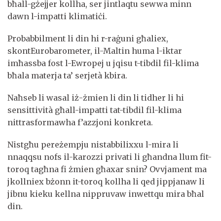
bħall-gżejjer kollha, ser jintlaqtu sewwa minn
dawn l-impatti klimatiċi.
Probabbilment li din hi r-raġuni għaliex,
skontEurobarometer, il-Maltin huma l-iktar
imħassba fost l-Ewropej u jqisu t-tibdil fil-klima
bħala materja ta’ serjetà kbira.
Naħseb li wasal iż-żmien li din li tidher li hi
sensittività għall-impatti tat-tibdil fil-klima
nittrasformawha f’azzjoni konkreta.
Nistgħu pereżempju nistabbilixxu l-mira li
nnaqqsu nofs il-karozzi privati li għandna llum fit-
toroq tagħna fi żmien għaxar snin? Ovvjament ma
jkollniex bżonn it-toroq kollha li qed jippjanaw li
jibnu kieku kellna nippruvaw inwettqu mira bħal
din.