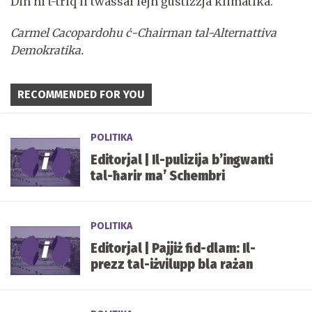
Din hi t-triq li twassal lejn ġustizzja klimatika.
Carmel Cacopardo
hu ċ-Chairman ta
l-
Alternattiva
Demokratika.
RECOMMENDED FOR YOU
POLITIKA
Editorjal | Il-pulizija b’ingwanti
tal-ħarir ma’ Schembri
POLITIKA
Editorjal | Pajjiż fid-dlam: Il-
prezz tal-iżvilupp bla rażan