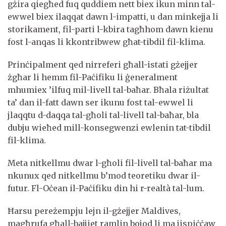
gżira qiegħed fuq quddiem nett biex ikun minn tal-
ewwel biex ilaqqat dawn l-impatti, u dan minkejja li
storikament, fil-parti l-kbira tagħhom dawn kienu
fost l-anqas li kkontribwew għat-tibdil fil-klima.
Prinċipalment qed nirreferi għall-istati gżejjer
żgħar li hemm fil-Paċifiku li ġeneralment
mhumiex ’ilfuq mil-livell tal-baħar. Bħala riżultat
ta’ dan il-fatt dawn ser ikunu fost tal-ewwel li
jlaqqtu d-daqqa tal-għoli tal-livell tal-baħar, bla
dubju wieħed mill-konsegwenzi ewlenin tat-tibdil
fil-klima.
Meta nitkellmu dwar l-għoli fil-livell tal-baħar ma
nkunux qed nitkellmu b’mod teoretiku dwar il-
futur. Fl-Oċean il-Paċifiku din hi r-realtà tal-lum.
Ħarsu pereżempju lejn il-gżejjer Maldives,
magħrufa għall-bajjiet ramlin bojod li ma jispiċċaw