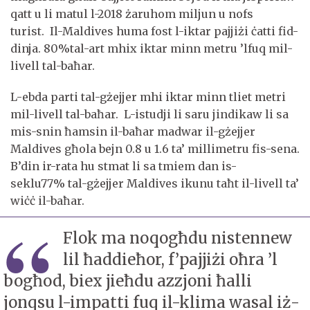
qatt u li matul l-2018 żaruhom miljun u nofs
turist. Il-Maldives huma fost l-iktar pajjiżi ċatti fid-
dinja. 80%tal-art mhix iktar minn metru ’lfuq mil-
livell tal-baħar.
L-ebda parti tal-gżejjer mhi iktar minn tliet metri
mil-livell tal-baħar. L-istudji li saru jindikaw li sa
mis-snin ħamsin il-baħar madwar il-gżejjer
Maldives għola bejn 0.8 u 1.6 ta’ millimetru fis-sena.
B’din ir-rata hu stmat li sa tmiem dan is-
seklu77% tal-gżejjer Maldives ikunu taħt il-livell ta’
wiċċ il-baħar.
Flok ma noqogħdu nistennew
lil ħaddieħor, f’pajjiżi oħra ’l
bogħod, biex jieħdu azzjoni ħalli
jonqsu l-impatti fuq il-klima wasal iż-