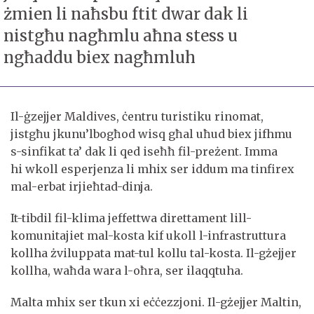
żmien li naħsbu ftit dwar dak li
nistgħu nagħmlu aħna stess u
ngħaddu biex nagħmluh
Il-ġzejjer Maldives, ċentru turistiku rinomat,
jistgħu jkunu’lbogħod wisq għal uħud biex jifhmu
s-sinfikat ta’ dak li qed iseħħ fil-preżent. Imma
hi wkoll esperjenza li mhix ser iddum ma tinfirex
mal-erbat irjieħtad-dinja.
It-tibdil fil-klima jeffettwa direttament lill-
komunitajiet mal-kosta kif ukoll l-infrastruttura
kollha żviluppata mat-tul kollu tal-kosta. Il-gżejjer
kollha, waħda wara l-oħra, ser ilaqqtuha.
Malta mhix ser tkun xi eċċezzjoni. Il-gżejjer Maltin,