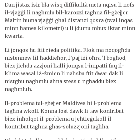
Dan jistax isir bla wisq diffikultà meta nqisu li nofs
il-vjaġġi li nagħmlu bil-karozzi tagħna fil-gżejjer
Maltin huma vjaġġi għal distanzi qosra (twal inqas
minn ħames kilometri) u li jdumu mhux iktar minn
kwarta.
Li jonqos hu ftit rieda politika. Flok ma noqogħdu
nistennew lil ħaddieħor, f’pajjiżi oħra ’l bogħod,
biex jieħdu azzjoni ħalli jonqsu l-impatti fuq il-
klima wasal iż-żmien li naħsbu ftit dwar dak li
nistgħu nagħmlu aħna stess u ngħaddu biex
nagħmluh.
Il-problema tal-gżejjer Maldives hi l-problema
tagħna wkoll. Konna fost dawk li taw kontribut
biex inħolqot il-problema u jeħtieġukoll il-
kontribut tagħna għas-soluzzjoni tagħha.