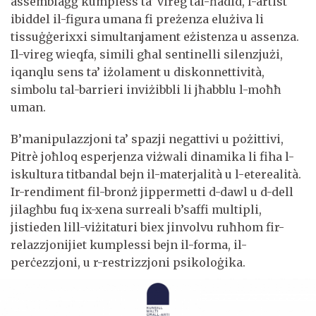
assemblaġġ kumpless ta’ vireg tal-ħadid, l-artist
ibiddel il-figura umana fi preżenza elużiva li
tissuġġerixxi simultanjament eżistenza u assenza.
Il-vireg wieqfa, simili għal sentinelli silenzjużi,
iqanqlu sens ta’ iżolament u diskonnettività,
simbolu tal-barrieri inviżibbli li jħabblu l-moħħ
uman.
B’manipulazzjoni ta’ spazji negattivi u pożittivi,
Pitrè joħloq esperjenza viżwali dinamika li fiha l-
iskultura titbandal bejn il-materjalità u l-eterealità.
Ir-rendiment fil-bronż jippermetti d-dawl u d-dell
jilagħbu fuq ix-xena surreali b’saffi multipli,
jistieden lill-viżitaturi biex jinvolvu ruħhom fir-
relazzjonijiet kumplessi bejn il-forma, il-
perċezzjoni, u r-restrizzjoni psikoloġika.