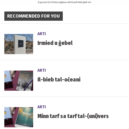
RECOMMENDED FOR YOU
ARTI
Irmied u ġebel
ARTI
Il-bieb tal-oċeani
ARTI
Minn tarf sa tarf tal-(uni)vers