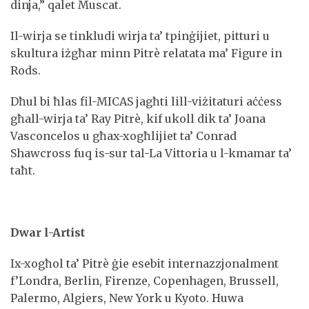
dinja,” qalet Muscat.
Il-wirja se tinkludi wirja ta’ tpinġijiet, pitturi u
skultura iżgħar minn Pitrè relatata ma’ Figure in
Rods.
Dħul bi ħlas fil-MICAS jagħti lill-viżitaturi aċċess
għall-wirja ta’ Ray Pitrè, kif ukoll dik ta’ Joana
Vasconcelos u għax-xogħlijiet ta’ Conrad
Shawcross fuq is-sur tal-La Vittoria u l-kmamar ta’
taħt.
Dwar l-Artist
Ix-xogħol ta’ Pitrè ġie esebit internazzjonalment
f’Londra, Berlin, Firenze, Copenhagen, Brussell,
Palermo, Algiers, New York u Kyoto. Huwa