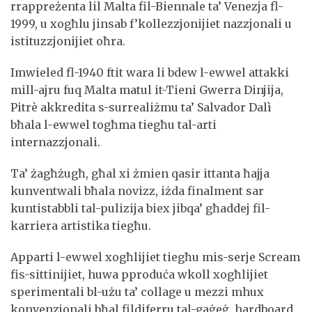
rrappreżenta lil Malta fil-Biennale ta’ Venezja fl-
1999, u xogħlu jinsab f’kollezzjonijiet nazzjonali u
istituzzjonijiet oħra.
Imwieled fl-1940 ftit wara li bdew l-ewwel attakki
mill-ajru fuq Malta matul it-Tieni Gwerra Dinjija,
Pitrè akkredita s-surrealiżmu ta’ Salvador Dalì
bħala l-ewwel togħma tiegħu tal-arti
internazzjonali.
Ta’ żagħżugħ, għal xi żmien qasir ittanta ħajja
kunventwali bħala novizz, iżda finalment sar
kuntistabbli tal-pulizija biex jibqa’ għaddej fil-
karriera artistika tiegħu.
Apparti l-ewwel xogħlijiet tiegħu mis-serje Scream
fis-sittinijiet, huwa pproduċa wkoll xogħlijiet
sperimentali bl-użu ta’ collage u mezzi mhux
konvenzjonali bħal fildiferru tal-gaġeġ, hardboard,