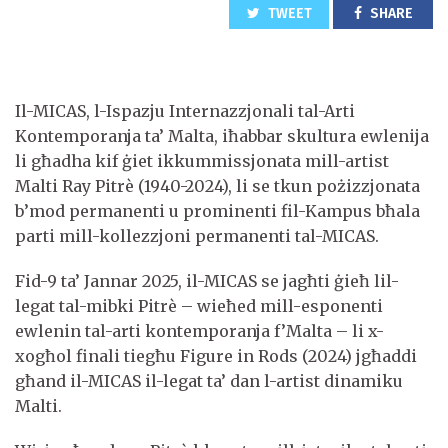
TWEET
SHARE
Il-MICAS, l-Ispazju Internazzjonali tal-Arti
Kontemporanja ta’ Malta
, iħabbar skultura ewlenija
li għadha kif ġiet ikkummissjonata mill-artist
Malti Ray Pitrè (1940-2024), li se tkun pożizzjonata
b’mod permanenti u prominenti fil-Kampus bħala
parti mill-kollezzjoni permanenti tal-MICAS.
Fid-9 ta’ Jannar 2025,
il-MICAS se jagħti ġieħ lil-
legat tal-mibki Pitrè – wieħed mill-esponenti
ewlenin tal-arti kontemporanja f’Malta – li x-
xogħol finali tiegħu Figure in Rods (2024) jgħaddi
għand il-MICAS il-legat ta’ dan l-artist dinamiku
Malti.