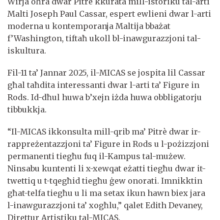
Wirja oħra dwar Pitrè kkurata mill-istoriku tal-arti
Malti Joseph Paul Cassar, espert ewlieni dwar l-arti
moderna u kontemporanja Maltija bbażat
f’Washington, tiftaħ ukoll bl-inawgurazzjoni tal-
iskultura.
Fil-11 ta’ Jannar 2025, il-MICAS se jospita lil Cassar
għal taħdita interessanti dwar l-arti ta’ Figure in
Rods.
Id-dħul huwa b’xejn iżda huwa obbligatorju
tibbukkja.
“Il-MICAS ikkonsulta mill-qrib ma’ Pitrè dwar ir-
rappreżentazzjoni ta’ Figure in Rods u l-pożizzjoni
permanenti tiegħu fuq il-Kampus tal-mużew.
Ninsabu kuntenti li x-xewqat eżatti tiegħu dwar it-
twettiq u t-tqegħid tiegħu ġew onorati. Imnikktin
għat-telfa tiegħu u li ma setax ikun hawn biex jara
l-inawgurazzjoni ta’ xogħlu,” qalet Edith Devaney,
Direttur Artistiku tal-MICAS.