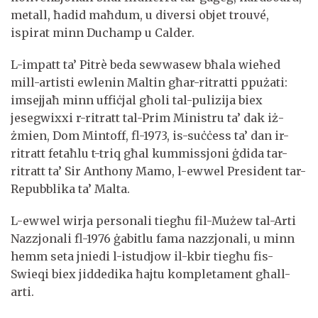
metall, ħadid maħdum, u diversi objet trouvé,
ispirat minn Duchamp u Calder.
L-impatt ta’ Pitrè beda sewwasew bħala wieħed
mill-artisti ewlenin Maltin għar-ritratti ppużati:
imsejjaħ minn uffiċjal għoli tal-pulizija biex
jesegwixxi r-ritratt tal-Prim Ministru ta’ dak iż-
żmien, Dom Mintoff, fl-1973, is-suċċess ta’ dan ir-
ritratt fetaħlu t-triq għal kummissjoni ġdida tar-
ritratt ta’ Sir Anthony Mamo, l-ewwel President tar-
Repubblika ta’ Malta.
L-ewwel wirja personali tiegħu fil-Mużew tal-Arti
Nazzjonali fl-1976 ġabitlu fama nazzjonali, u minn
hemm seta jniedi l-istudjow il-kbir tiegħu fis-
Swieqi biex jiddedika ħajtu kompletament għall-
arti.