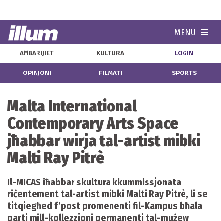
MENU
Navi
AĦBARIJIET
KULTURA
LOGIN
OPINJONI
FILMATI
SPORTS
Malta International
Contemporary Arts Space
jħabbar wirja tal-artist mibki
Malti Ray Pitrè
Il-MICAS iħabbar skultura kkummissjonata
riċentement tal-artist mibki Malti Ray Pitrè, li se
titqiegħed f’post promenenti fil-Kampus bħala
parti mill-kollezzjoni permanenti tal-mużew