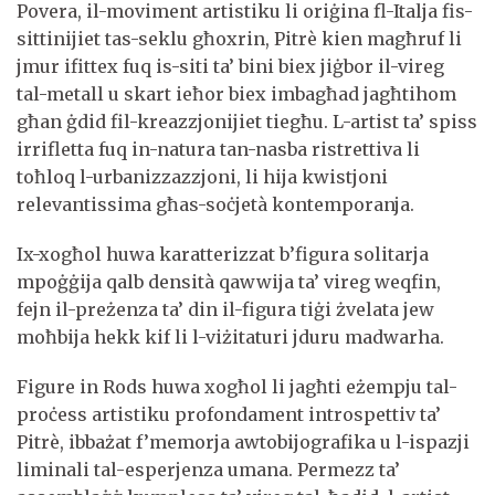
Povera, il-moviment artistiku li oriġina fl-Italja fis-
sittinijiet tas-seklu għoxrin, Pitrè kien magħruf li
jmur ifittex fuq is-siti ta’ bini biex jiġbor il-vireg
tal-metall u skart ieħor biex imbagħad jagħtihom
għan ġdid fil-kreazzjonijiet tiegħu. L-artist ta’ spiss
irrifletta fuq in-natura tan-nasba ristrettiva li
toħloq l-urbanizzazzjoni, li hija kwistjoni
relevantissima għas-soċjetà kontemporanja.
Ix-xogħol huwa karatterizzat b’figura solitarja
mpoġġija qalb densità qawwija ta’ vireg weqfin,
fejn il-preżenza ta’ din il-figura tiġi żvelata jew
moħbija hekk kif li l-viżitaturi jduru madwarha.
Figure in Rods huwa xogħol li jagħti eżempju tal-
proċess artistiku profondament introspettiv ta’
Pitrè, ibbażat f’memorja awtobijografika u l-ispazji
liminali tal-esperjenza umana. Permezz ta’