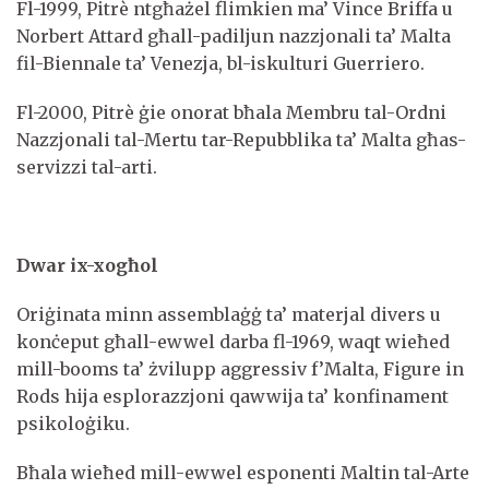
Fl-1999, Pitrè ntgħażel flimkien ma’ Vince Briffa u
Norbert Attard għall-padiljun nazzjonali ta’ Malta
fil-Biennale ta’ Venezja, bl-iskulturi Guerriero.
Fl-2000, Pitrè ġie onorat bħala Membru tal-Ordni
Nazzjonali tal-Mertu tar-Repubblika ta’ Malta għas-
servizzi tal-arti.
Dwar ix-xogħol
Oriġinata minn assemblaġġ ta’ materjal divers u
konċeput għall-ewwel darba fl-1969, waqt wieħed
mill-booms ta’ żvilupp aggressiv f’Malta, Figure in
Rods hija esplorazzjoni qawwija ta’ konfinament
psikoloġiku.
Bħala wieħed mill-ewwel esponenti Maltin tal-Arte