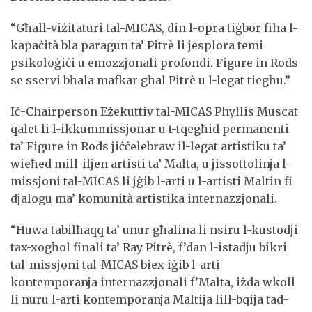
“Għall-viżitaturi tal-MICAS, din l-opra tiġbor fiha l-
kapaċità bla paragun ta’ Pitrè li jesplora temi
psikoloġiċi u emozzjonali profondi. Figure in Rods
se sservi bħala mafkar għal Pitrè u l-legat tiegħu.”
Iċ-Chairperson Eżekuttiv tal-MICAS Phyllis Muscat
qalet li l-ikkummissjonar u t-tqegħid permanenti
ta’ Figure in Rods jiċċelebraw il-legat artistiku ta’
wieħed mill-ifjen artisti ta’ Malta, u jissottolinja l-
missjoni tal-MICAS li jġib l-arti u l-artisti Maltin fi
djalogu ma’ komunità artistika internazzjonali.
“Huwa tabilħaqq ta’ unur għalina li nsiru l-kustodji
tax-xogħol finali ta’ Ray Pitrè, f’dan l-istadju bikri
tal-missjoni tal-MICAS biex iġib l-arti
kontemporanja internazzjonali f’Malta, iżda wkoll
li nuru l-arti kontemporanja Maltija lill-bqija tad-