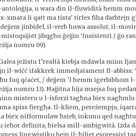
 l-antoloġija, u wara din il-fluwidità hemm m
x-xmara li qatt ma tista’ tirfes fiha darbtejn 
 dejjem jinbidel, il-verb huwa assolut, il-mov
mistoqsijiet jibqgħu ġejjin ‘Insistenti / ġo ras
oeżija numru 09).
’ Galea jeżistu f’realtà kiebja mdawla minn fj
n il-wiċċ ifakkrek immedjatament fl-abbiss: ‘J
ħu fuq qċaċet, / dejjem ’l hemm igerbibhom l-i
eżija numru 13). Ħajjitna hija msejsa fuq ped
nn misteru u l-isforzi tagħna biex nagħmlu
 spiss fiergħa. Il-kliem, pereżempju, iqarr
a biex nifformulaw ħsieb, inkunu qed nagħt
u ieħor definita, ħielsa mill-ambigwità. Iżda
mess lingwistiku bejn il-ħiliet espressivi ta