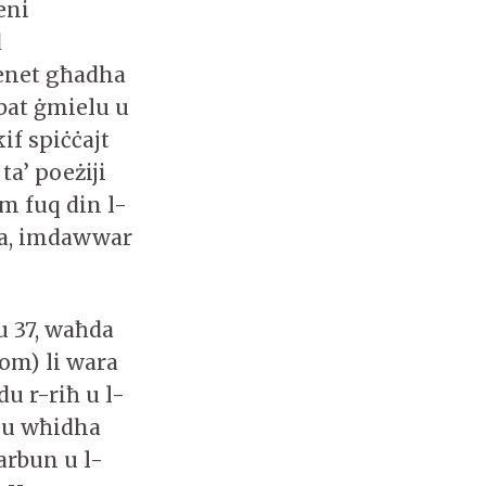
eni
d
ienet għadha
bat ġmielu u
if spiċċajt
ta’ poeżiji
m fuq din l-
rra, imdawwar
u 37, waħda
om) li wara
du r-riħ u l-
 / u wħidha
arbun u l-