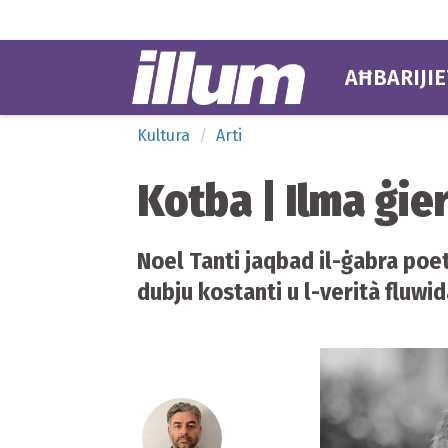
AĦBARIJIE
Kultura
Arti
Kotba | Ilma ġie
Noel Tanti jaqbad il-ġabra poe
dubju kostanti u l-verità fluwi