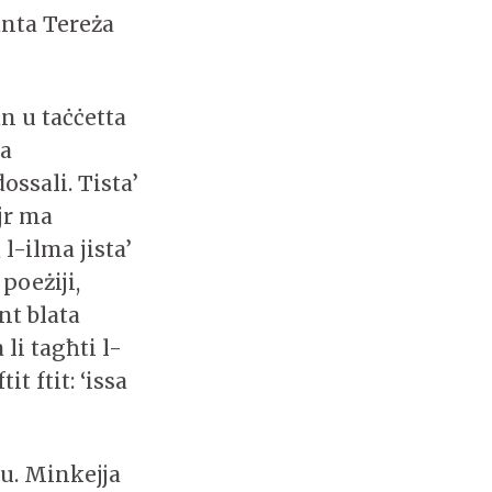
anta Tereża
an u taċċetta
ea
ossali. Tista’
ajr ma
l-ilma jista’
poeżiji,
nt blata
li tagħti l-
t ftit: ‘issa
ju. Minkejja