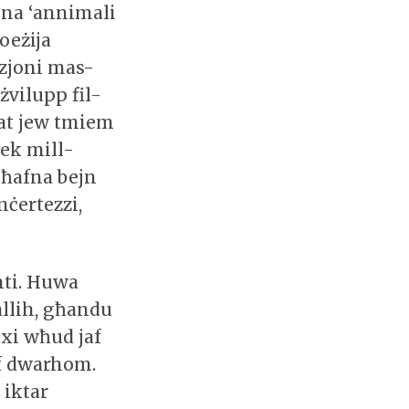
lna ‘annimali
oeżija
zzjoni mas-
 żvilupp fil-
jat jew tmiem
ħek mill-
i ħafna bejn
nċertezzi,
nti. Huwa
ħallih, għandu
 xi wħud jaf
f dwarhom.
 iktar