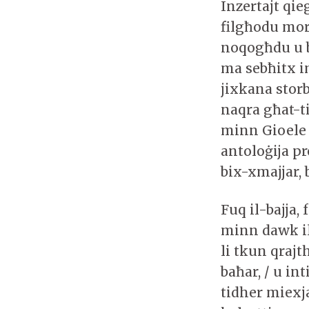
Inzertajt qi
filgħodu mort
noqogħdu u b
ma sebħitx i
jixkana storb
naqra għat-t
minn Gioele 
antoloġija p
bix-xmajjar, 
Fuq il-bajja,
minn dawk il
li tkun qrajt
baħar, / u in
tidher miexj