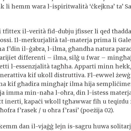
ak li hemm wara l-ispiritwalità ‘ċkejkna’ ta’ S
 tfittex il-verità fid-dubju jfisser li qed tħadd
ossi. Il-merkurjalità tal-materja prima li Gal
a f’din il-ġabra, l-ilma, għandha natura parad
farijiet differenti – ilma, silġ u fwar – mingħ
ti l-essenzjalità tagħha. Apparti minn hekk, 
nerattiva kif ukoll distruttiva. Fl-ewwel żewġ 
lna kif għadira mingħajr ilma hija sempliċime
a imma min-naħa l-oħra, din l-istess materja 
tt inerti, kapaċi wkoll tgħawwar fih u teqirdu fti
ħofra f’rasek / u oħra f’rasi’ (poeżija 02).
 kemm dan il-vjaġġ lejn is-sagru huwa solitar