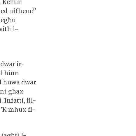
fi. Kemm
qed nifhem?’
tiegħu
itli l-
 dwar ir-
il hinn
ol huwa dwar
ent għax
Infatti, fil-
 ‘’K mhux fl-
 jagħti l-