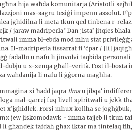
tagħna hija waħda komunitarja (Aristotli sejħi
relazzjoni mas-sagru tesiġi impenn assolut. F’p
lea jgħidilna li meta tkun qed tinbena r-rela
ejk / jaraw madriperla.’ Dan jista’ jitqies bħala
ritwali imma bl-ebda mod mhu stat privileġġ
na. Il-madriperla tissarraf fi ‘ċpar / [li] jaqtg
jaġġ fadallu u nafu li jinvolvi taqbida personal
d-dubju u x-xenqa għall-verità. Fost il-bosta i
orza waħdanija li nafu li ġġorna magħha.
immaġina xi ħadd jaqra
Ilma
u jibqa’ indiffere
jaloga mal-qarrej fuq livell spiritwali u jekk t
iet x’jgħidlek. Forsi mhux kollha se jogħġbuk,
mx jew jiskomodawk - imma tajjeb li tkun ta
li għandek tafdah għax iktar ma tintelaq fih,