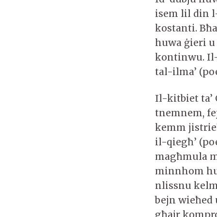
isem lil din
kostanti. Bħa
huwa ġieri u
kontinwu. Il-
tal-ilma’ (p
Il-kitbiet ta
tnemnem, fej
kemm jistrie
il-qiegħ’ (po
magħmula mi
minnhom huma
nlissnu kelm
bejn wieħed 
għajr kompro