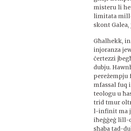
misteru li h
limitata mill
skont Galea, 
Għalhekk, in
injoranza jew
ċertezzi jbeg
dubju. Hawnh
pereżempju f
mfassal fuq i
teologu u ħas
trid tmur olt
l-infinit ma 
iħeġġeġ lill-
sħaba tad-du