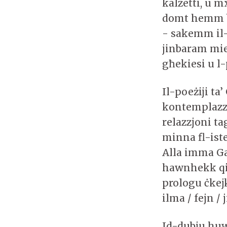
kalzetti, u 
domt hemm b
- sakemm il-
jinbaram mie
għekiesi u l
Il-poeżiji ta’
kontemplazzj
relazzjoni t
minna fl-ist
Alla imma Ga
hawnhekk qieg
prologu ċkejk
ilma / fejn /
Id-dubju huwa