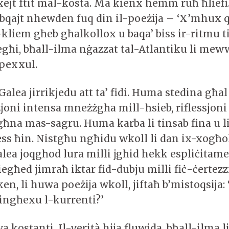
mxejt ftit mal-kosta. Ma kienx hemm ruħ ħlie
qajt nhewden fuq din il-poeżija – ‘X’mhux 
kliem għeb għalkollox u baqa’ biss ir-ritmu 
għi, bħall-ilma nġazzat tal-Atlantiku li meww
-pexxul.
 Galea jirrikjedu att ta’ fidi. Huma stedina għal
oni intensa mneżżgħa mill-ħsieb, riflessjoni
agħna mas-sagru. Huma karba li tinsab fina u l
ess ħin. Nistgħu ngħidu wkoll li dan ix-xogħ
lea joqgħod lura milli jgħid hekk espliċitam
ħed jimraħ iktar fid-dubju milli fiċ-ċertezzi. 
en, li huwa poeżija wkoll, jiftaħ b’mistoqsija:
 jingħexu l-kurrenti?’
 kostanti. Il-verità hija fluwida, bħall-ilma li