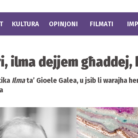
T
KULTURA
OPINJONI
FILMATI
IMP
ri, ilma dejjem għaddej,
tika
Ilma
ta’ Gioele Galea, u jsib li warajha 
da