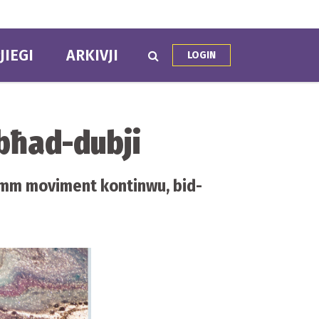
JIEGI
ARKIVJI
LOGIN
 bħad-dubji
hemm moviment kontinwu, bid-