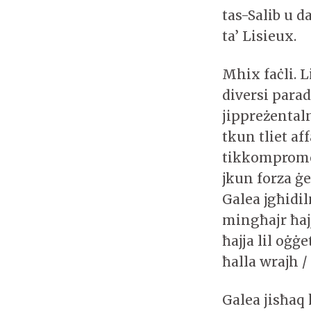
tas-Salib u d
ta’ Lisieux.
Mhix faċli. Li
diversi parad
jippreżentaln
tkun tliet af
tikkompromet
jkun forza ġe
Galea jgħidi
mingħajr ħajj
ħajja lil oġġe
ħalla wrajh / 
Galea jisħaq