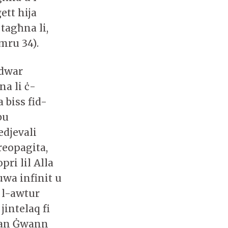
ett hija
 tagħna li,
umru 34).
 dwar
na li ċ-
 biss fid-
bu
djevali
reopagita,
pri lil Alla
uwa infinit u
, l-awtur
jintelaq fi
 San Ġwann