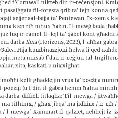
egħed f’Cornwall nikteb din ir-reċensjoni. Kmi
 passiġġata fil-foresta qrib ta’ fejn konna qe
qajt sejjer sal-bajja ta’ Pentewan. Ix-xemx k
mma kien riħ mhux ħażin. Il-mewġ beda jħab
już fuq ir-ramel. Il-lejl ta’ qabel kont għadni k
ieni darba
Ilma
(Horizons, 2022), l-aħħar ġabra 
Galea. Hija kumbinazzjoni ħelwa li qed naħde
ropju meta ninsab f’dan ir-reġjun tal-Ingilte
baħar, xita, kaskati u nixxigħat.
 f’moħħi kelli għaddejjin vrus ta’ poeżija numr
-poeżiji (u f’din il-ġabra hemm ħafna minnh
ha darba, diffiċli titlaqha: ‘Fil-mewġa / jitwaħħ
ti ma tifhimx, / għax jibqa’ ma jidhirx / ir-riħ
a / l-mewġa.’ Xammart il-qalziet, neħħejt iż-ż