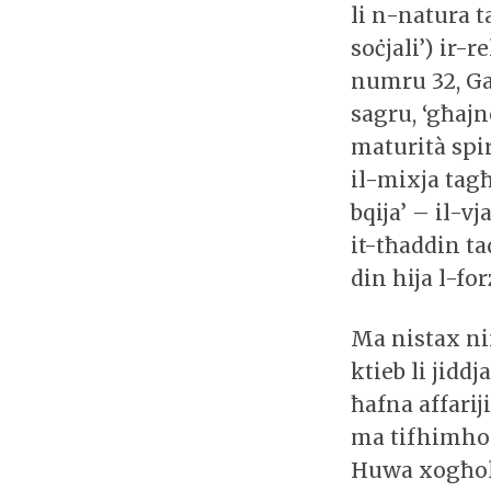
li n-natura 
soċjali’) ir-
numru 32, Ga
sagru, ‘għajn
maturità spi
il-mixja tagħ
bqija’ – il-v
it-tħaddin ta
din hija l-f
Ma nistax n
ktieb li jidd
ħafna affarij
ma tifhimho
Huwa xogħol 