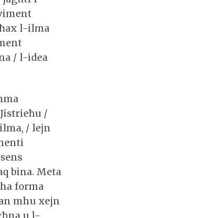
oviment
għax l-ilma
iment
na / l-idea
amma
istrieħu /
lma, / lejn
amenti
 sens
aq bina. Meta
uha forma
 dan mhu xejn
għna u l-