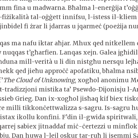
emm fina u madwarna. Bħalma l-enerġija t’oġġ
-fiżikalità tal-oġġett innifsu, l-istess il-kliem
jinbidel fi żrar li jdarras u jqarmeċ (poeżija n
qas ma nafu iktar aħjar. Mhux qed nitkellem
 nuqqas t’għarfien. Lanqas xejn. Galea jgħidil
ħduna mill-verità u li din nistgħu nersqu lejha
ekk qed jieħu approċċ apofatiku, bħalma nsi
’
The Cloud of Unknowing
, xogħol anonimu Me
t-tradizzjoni mistika ta’ Psewdo-Dijonisju l-A
sieb Grieg. Dan ix-xogħol jisħaq kif biex tisko
re milli tikkonċettwalizza s-sagru. Is-sagru h
jistax ikollu konfini. F’din il-gwida spiritwali
qarrej sabiex jitnaddaf miċ-ċertezzi u minflok 
bju. Dan huwa l-lejl oskur tar-ruħ li jsemmi