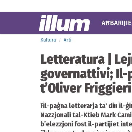
AĦBARIJIE
Kultura
Arti
Letteratura | Le
governattivi; Il-
t’Oliver Friggieri
Fil-paġna letterarja ta' din il-
Nazzjonali tal-Ktieb Mark Camill
b’elezzjoni fost il-partijiet in