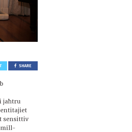
T
SHARE
eb
i jaħtru
entitajiet
t sensittiv
 mill-