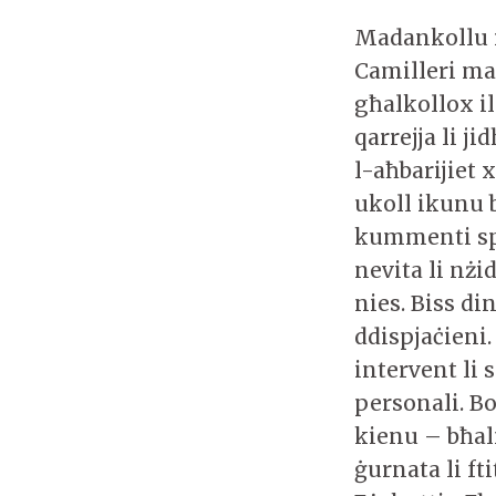
Madankollu r-
Camilleri ma 
għalkollox i
qarrejja li ji
l-aħbarijiet 
ukoll ikunu b
kummenti spi
nevita li nżi
nies. Biss di
ddispjaċieni
intervent li 
personali. B
kienu – bħal
ġurnata li f