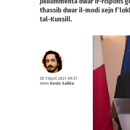
jikkummenta dwar ir-rispons ġe
tħassib dwar il-modi xejn f’lok
tal-Kunsill.
20 t'April 2021 09:37
minn
Kevin Saliba