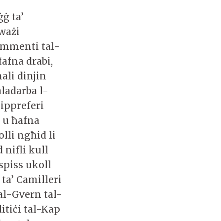
ġġ ta’
kważi
ummenti tal-
Ħafna drabi,
ali dinjin
aladarba l-
ippreferi
a u ħafna
olli ngħid li
nifli kull
 spiss ukoll
ta’ Camilleri
al-Gvern tal-
itiċi tal-Kap