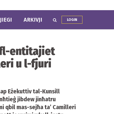
JIEGI
ARKIVJI
LOGIN
l-entitajiet
ri u l-fjuri
Kap Eżekuttiv tal-Kunsill
enħtieġ jibdew jinħatru
imi qbil mas-sejħa ta’ Camilleri