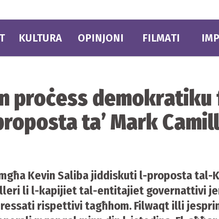
T
KULTURA
OPINJONI
FILMATI
IMP
jn proċess demokratiku f
proposta ta’ Mark Camille
ġimgħa Kevin Saliba jiddiskuti l-proposta tal-
eri li l-kapijiet tal-entitajiet governattivi j
teressati rispettivi tagħhom. Filwaqt illi jespr