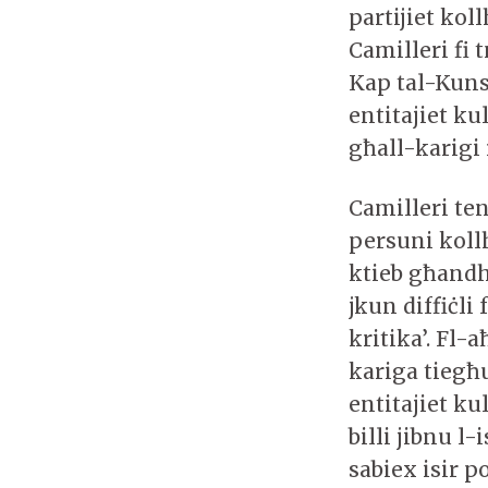
partijiet kol
Camilleri fi
Kap tal-Kunsi
entitajiet ku
għall-karigi
Camilleri ten
persuni kollh
ktieb għandh
jkun diffiċli
kritika’. Fl-
kariga tiegħu
entitajiet k
billi jibnu l
sabiex isir p