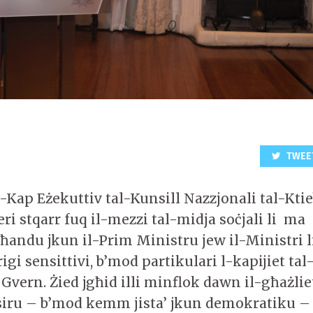
TWEE
 l-Kap Eżekuttiv tal-Kunsill Nazzjonali tal-Kti
i stqarr fuq il-mezzi tal-midja soċjali li ma
ħandu jkun il-Prim Ministru jew il-Ministri l
igi sensittivi, b’mod partikulari l-kapijiet tal-
-Gvern. Żied jgħid illi minflok dawn il-għażlie
iru – b’mod kemm jista’ jkun demokratiku –