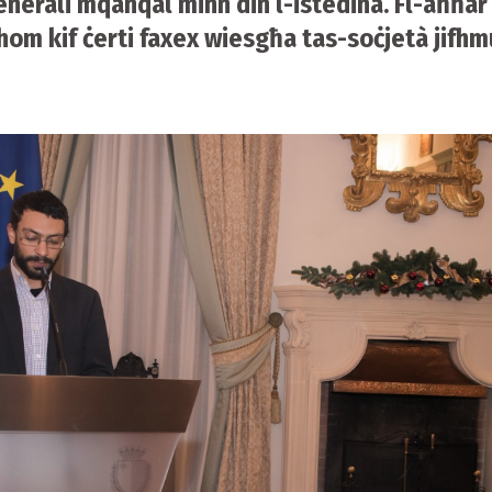
nerali mqanqal minn din l-istedina. Fl-aħħar 
hom kif ċerti faxex wiesgħa tas-soċjetà jifhmu