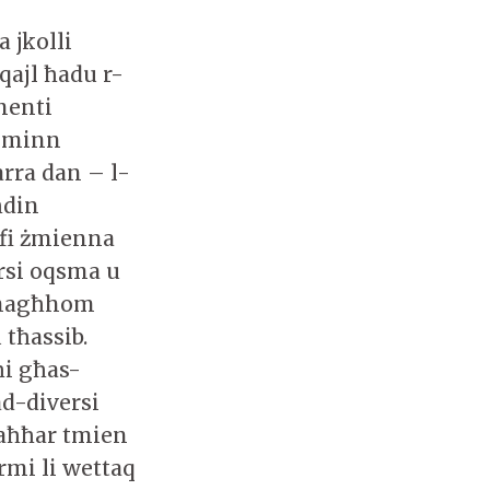
 jkolli
-qajl ħadu r-
menti
i minn
arra dan – l-
ħdin
 fi żmienna
rsi oqsma u
tismagħhom
 tħassib.
ħi għas-
ad-diversi
-aħħar tmien
ormi li wettaq