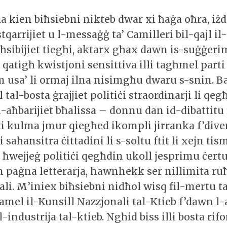
 kien biħsiebni nikteb dwar xi ħaġa oħra, iżda
stqarrijiet u l-messaġġ ta’ Camilleri bil-qajl il
-ħsibijiet tiegħi, aktarx għax dawn is-suġġeri
 qatigħ kwistjoni sensittiva illi tagħmel part
m usa’ li ormaj ilna nisimgħu dwaru s-snin. B
l tal-bosta ġrajjiet politiċi straordinarji li qeg
-aħbarijiet bħalissa – donnu dan id-dibattitu
ti kulma jmur qiegħed ikompli jirranka f’dive
 li saħansitra ċittadini li s-soltu ftit li xejn 
 ħwejjeġ politiċi qegħdin ukoll jesprimu ċertu
n paġna letterarja, hawnhekk ser nillimita ru
ali. M’iniex biħsiebni nidħol wisq fil-mertu t
ħamel il-Kunsill Nazzjonali tal-Ktieb f’dawn l
l-industrija tal-ktieb. Ngħid biss illi bosta rif