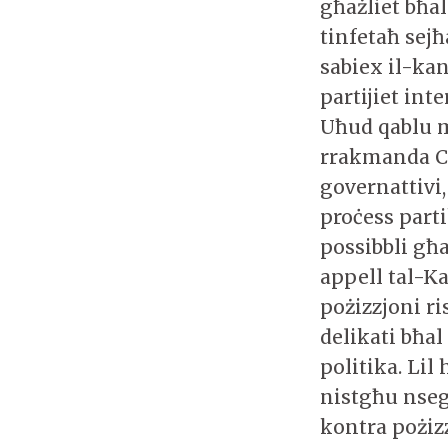
għażliet bħa
tinfetaħ sej
sabiex il-ka
partijiet int
Uħud qablu ma
rrakmanda Cam
governattivi,
proċess parti
possibbli għa
appell tal-Ka
pożizzjoni ri
delikati bħal
politika. Lil
nistgħu nsegw
kontra pożizz