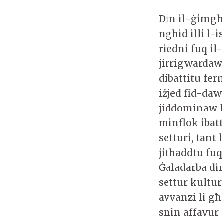
Din il-ġimgħa
ngħid illi l-i
riedni fuq il
jirrigwardaw
dibattitu fer
iżjed fid-daw
jiddominaw l
minflok ibat
setturi, tant
jitħaddtu fuq
Ġaladarba di
settur kultur
avvanzi li g
snin affavur 