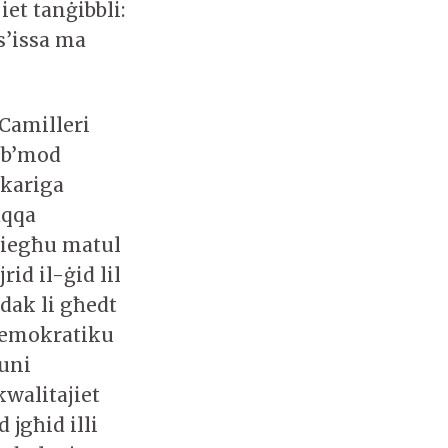
et tanġibbli:
 s’issa ma
 Camilleri
 b’mod
-kariga
aqqa
 tiegħu matul
id il-ġid lil
dak li għedt
 demokratiku
suni
walitajiet
jgħid illi