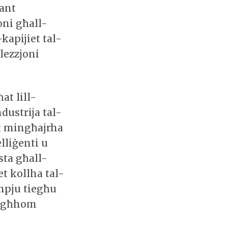
tant
oni għall-
-kapijiet tal-
lezzjoni
at lill-
ndustrija tal-
ax mingħajrha
elliġenti u
esta għall-
et kollha tal-
empju tiegħu
 tagħhom