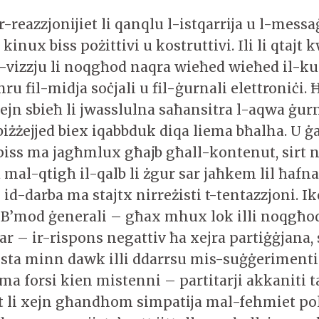
reazzjonijiet li qanqlu l-istqarrija u l-messa
kinux biss pożittivi u kostruttivi. Ili li qtajt 
l-vizzju li noqgħod naqra wieħed wieħed il-k
dhru fil-midja soċjali u fil-ġurnali elettroniċi. 
xejn sbieħ li jwasslulna saħansitra l-aqwa ġurn
iżżejjed biex iqabbduk diqa liema bħalha. U ġ
ss ma jagħmlux għajb għall-kontenut, sirt n
d mal-qtigħ il-qalb li żgur sar jaħkem lil ħafn
n id-darba ma stajtx nirreżisti t-tentazzjoni. Ik
. B’mod ġenerali – għax mhux lok illi noqgħod 
sar – ir-rispons negattiv ħa xejra partiġġjana,
osta minn dawk illi ddarrsu mis-suġġerimenti 
ma forsi kien mistenni – partitarji akkaniti t
tit li xejn għandhom simpatija mal-fehmiet pol