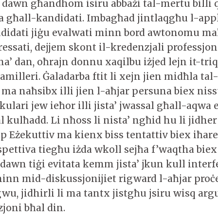
l dawn għandhom isiru abbażi tal-mertu billi 
ħa għall-kandidati. Imbagħad jintlaqgħu l-appl
ndidati jiġu evalwati minn bord awtonomu ma
eressati, dejjem skont il-kredenzjali professjo
’ dan, oħrajn donnu xaqilbu iżjed lejn it-triq
illeri. Ġaladarba ftit li xejn jien midħla tal-
 ma naħsibx illi jien l-aħjar persuna biex nis
kulari jew ieħor illi jista’ jwassal għall-aqwa 
l kulħadd. Li nħoss li nista’ ngħid hu li jidher 
p Eżekuttiv ma kienx biss tentattiv biex iħare
spettiva tiegħu iżda wkoll sejħa f’waqtha biex
 dawn tiġi evitata kemm jista’ jkun kull inter
 hinn mid-diskussjonijiet rigward l-aħjar proċe
u, jidhirli li ma tantx jistgħu jsiru wisq arg
joni bħal din.