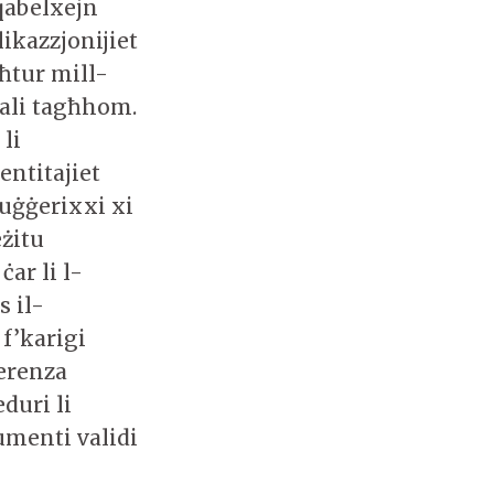
qabelxejn
ikazzjonijiet
ħtur mill-
nali tagħhom.
 li
entitajiet
suġġerixxi xi
eżitu
ċar li l-
s il-
 f’karigi
ferenza
duri li
umenti validi