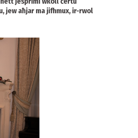
nett jesprimi wkoll ċertu
, jew aħjar ma jifhmux, ir-rwol