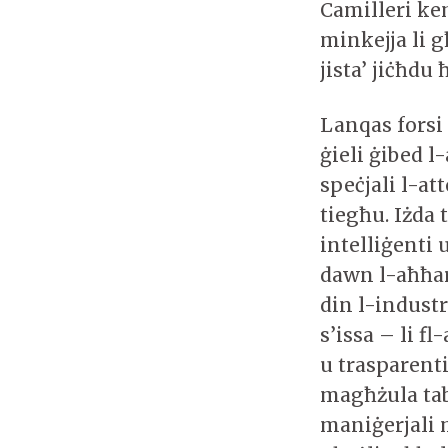
Camilleri kem
minkejja li g
jista’ jiċħdu
Lanqas forsi 
ġieli ġibed 
speċjali l-at
tiegħu. Iżda
intelliġenti
dawn l-aħħar 
din l-indust
s’issa – li 
u trasparenti
magħżula tab
maniġerjali 