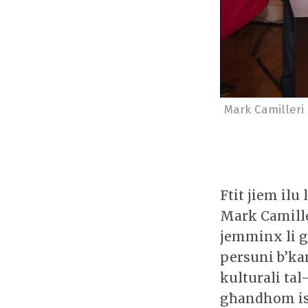
Mark Camilleri
Ftit jiem ilu
Mark Camiller
jemminx li g
persuni b’kar
kulturali tal
għandhom is