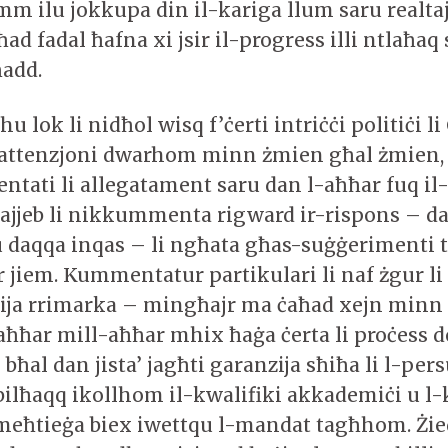
m ilu jokkupa din il-kariga llum saru realtaji
ħad fadal ħafna xi jsir il-progress illi ntlaħaq
 ħadd.
hu lok li nidħol wisq f’ċerti intriċċi politiċi li
l-attenzjoni dwarhom minn żmien għal żmien,
tentati li allegatament saru dan l-aħħar fuq il
 tajjeb li nikkummenta rigward ir-rispons – d
 u daqqa inqas – li ngħata għas-suġġerimenti
jiem. Kummentatur partikulari li naf żgur li jr
rija rrimarka – mingħajr ma ċaħad xejn minn 
fl-aħħar mill-aħħar mhix ħaġa ċerta li proċess
 bħal dan jista’ jagħti garanzija sħiħa li l-per
ilħaqq ikollhom il-kwalifiki akkademiċi u l-k
meħtieġa biex iwettqu l-mandat tagħhom. Żied 