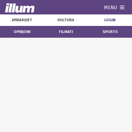
MENU
Navi
AĦBARIJIET
KULTURA
LOGIN
OPINJONI
FILMATI
SPORTS