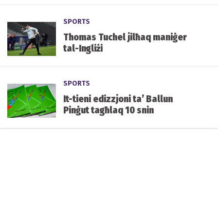
SPORTS
Thomas Tuchel jilħaq maniġer
tal-Ingliżi
SPORTS
It-tieni edizzjoni ta’ Ballun
Pinġut tagħlaq 10 snin