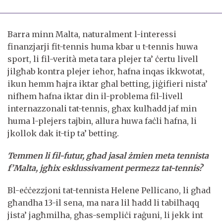
Barra minn Malta, naturalment l-interessi
finanzjarji fit-tennis huma kbar u t-tennis huwa
sport, li fil-verità meta tara plejer ta’ ċertu livell
jilgħab kontra plejer ieħor, ħafna inqas ikkwotat,
ikun hemm ħajra iktar għal betting, jiġifieri nista’
nifhem ħafna iktar din il-problema fil-livell
internazzonali tat-tennis, għax kulħadd jaf min
huma l-plejers tajbin, allura huwa faċli ħafna, li
jkollok dak it-tip ta’ betting.
Temmen li fil-futur, għad jasal żmien meta tennista
f’Malta, jgħix esklussivament permezz tat-tennis?
Bl-eċċezzjoni tat-tennista Helene Pellicano, li għad
għandha 13-il sena, ma nara lil ħadd li tabilħaqq
jista’ jagħmilha, għas-sempliċi raġuni, li jekk int