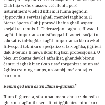
Club hija waħda tassew eċċellenti, però
naturalment wieħed jifhem li huma qegħdin
jipprovdu s-servizzi għall-membri tagħhom. Il-
Marsa Sports Club jipprovdi ħafna għall-aspett
soċjali tat-tennis. Il-Federazzjoni tagħna, filwaqt li
tagħti l-importanza mistħoqqa lill-aspett soċjali u
edukattiv tal-logħba, tagħti importanza kbira wkoll
lill-aspett tekniku u speċjalizzat tal-logħba, jiġifieri
dak it-tennis li huwa iktar fuq bażi professjonali. U
biex int tkattar dawk l-affarijiet, għandek bżonn
ċentru tiegħek biex tkun tista’ torganizza minn età
żgħira training camps, u skambji ma’ entitajiet
barranin.
Kemm qed isiru dawn illum il-ġurnata?
Illum il-ġurnata, sfortunatament, aħna rridu nsibu
għax ma jagħmilx sens li int iġġib nies minn barra