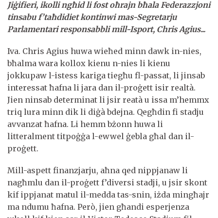
Jiġifieri, ikolli ngħid li fost oħrajn bħala Federazzjoni
tinsabu f’taħdidiet kontinwi mas-Segretarju
Parlamentari responsabbli mill-Isport, Chris Agius...
Iva. Chris Agius huwa wieħed minn dawk in-nies,
bħalma wara kollox kienu n-nies li kienu
jokkupaw l-istess kariga tiegħu fl-passat, li jinsab
interessat ħafna li jara dan il-proġett isir realtà.
Jien ninsab determinat li jsir reatà u issa m’hemmx
triq lura minn dik li diġà bdejna. Qegħdin fi stadju
avvanzat ħafna. Li hemm bżonn huwa li
litteralment titpoġġa l-ewwel ġebla għal dan il-
proġett.
Mill-aspett finanzjarju, aħna qed nippjanaw li
nagħmlu dan il-proġett f’diversi stadji, u jsir skont
kif ippjanat matul il-medda tas-snin, iżda mingħajr
ma ndumu ħafna. Però, jien għandi esperjenza