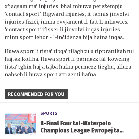
x’jaqsam ma’ injuries, bħal mhuwa pereżempju
‘contact sport’. Rigward injuries, it-tennis jinvolvi
injuries fiziċi, imma ovvjament il-fatt li mhuwiex
‘contact sport’ ifisser li jinvolvi inqas injuries
minn sport ieħor - l-inċidenza hija ħafna inqas.
Huwa sport li tista’ tibqa’ tilagħbu u tipprattikah tul
ħajtek kollha. Huwa sport li permezz tal-kowċing,
tista’ tgħix ħajja tajba ħafna permezz tiegħu, allura
naħseb li huwa sport attraenti ħafna.
RECOMMENDED FOR YOU
SPORTS
Il-Final Four tal-Waterpolo
Champions League Ewropej tal-
irġiel f’Malta fi tmiem Mejju