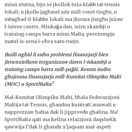
minn xtutna, fejn se jkollok tuża klabb tat-tennis
lokali, u jkollu jagħmel użu mill-court tiegħu, u
mbagħad il-klabbs lokali ma jkunux jistgħu jużaw
l-istess courts. Minkajja dan, isiru skambji u
training camps barra minn Malta, pereżempju
matul is-sena l-oħra saru tnejn.
Ikolli ngħid li ssibu problemi finanzjarji biex
jirnexxielkom torganizzaw dawn l-iskambji u
training camps barra mill-pajjiż. Kemm issibu
għajnuna finanzjarja mill-Kumitat Olimpiku Malti
(MOC) u SportMalta?
Mal-Kumitat Olimpiku Malti, bħala Federazzjoni
Maltija tat-Tennis, għandna kuntratt annwali u
napprezzaw ħafna dak li jipprovdu għalina. Ma’
SportMalta qatt ma kellna relazzjoni daqshekk
qawwija f’dak li għandu x’jaqsam mal-aspett