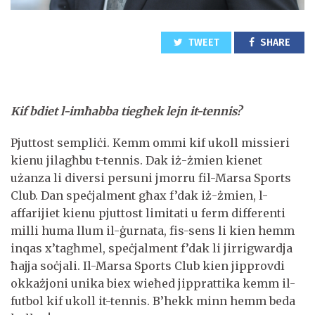
TWEET
SHARE
Kif bdiet l-imħabba tiegħek lejn it-tennis?
Pjuttost sempliċi. Kemm ommi kif ukoll missieri
kienu jilagħbu t-tennis. Dak iż-żmien kienet
użanza li diversi persuni jmorru fil-Marsa Sports
Club. Dan speċjalment għax f’dak iż-żmien, l-
affarijiet kienu pjuttost limitati u ferm differenti
milli huma llum il-ġurnata, fis-sens li kien hemm
inqas x’tagħmel, speċjalment f’dak li jirrigwardja
ħajja soċjali. Il-Marsa Sports Club kien jipprovdi
okkażjoni unika biex wieħed jipprattika kemm il-
futbol kif ukoll it-tennis. B’hekk minn hemm beda