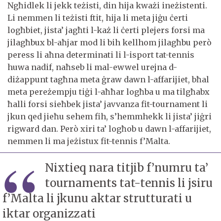
Ngħidlek li jekk teżisti, din hija kważi ineżistenti.
Li nemmen li teżisti ftit, hija li meta jiġu ċerti
logħbiet, jista’ jagħti l-każ li ċerti plejers forsi ma
jilagħbux bl-aħjar mod li bih kellhom jilagħbu però
peress li aħna determinati li l-isport tat-tennis
huwa nadif, naħseb li mal-ewwel urejna d-
diżappunt tagħna meta ġraw dawn l-affarijiet, bħal
meta pereżempju tiġi l-aħħar logħba u ma tilgħabx
ħalli forsi sieħbek jista’ javvanza fit-tournament li
jkun qed jieħu sehem fih, s’hemmhekk li jista’ jiġri
rigward dan. Però xiri ta’ logħob u dawn l-affarijiet,
nemmen li ma jeżistux fit-tennis f’Malta.
Nixtieq nara titjib f’numru ta’
tournaments tat-tennis li jsiru
f’Malta li jkunu aktar strutturati u
iktar organizzati