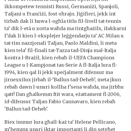
ikkompetew tennisti Russi, Ġermaniżi, Spanjoli,
Taljani u Franċiżi, fost oħrajn. Jiġifieri, jekk int
tirbaħ dak li huwa l-ogħla titlu fil-livell tat-tennis
ta’ dik l-età u xorta waħda ma tintgħażilx, ifakkarni
f’dak li kien l-eksplejer leġġendarju ta’ AC Milan u
tat-tim nazzjonali Taljan, Paolo Maldini, li meta
kien tela’ fil-finali tat-Tazza tad-Dinja mal-Italja
kontra l-Brażil, kien rebaħ il-UEFA Champions
League u l-Kampjonat tas-Serie A fl-Italja lura fl-
1994, kien qal li jekk speċjalment difensur ma
jirnexxilux jirbaħ il-’Ballun tad-Deheb’, meta jkun
rebaħ dawn l-unuri kollha f’sena waħda, ma jirbħu
qatt! Dan għalkemm ftit wara, eżattament fl-2006,
id-difensur Taljan Fabio Cannavaro, kien rebaħ
‘Ballun tad-Deheb’.
Biex immur lura għall-każ ta’ Helene Pellicano,
m’hemmx unuri iktar importanti li din setgħet