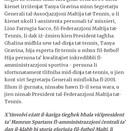
kienet irriżenjat Tanya Gravina minn Segretarju
Ġenerali tal-Assoċjazzjoni Maltija tat-Tennis, u li
kienet ukoll l-assistenta personali ta’ missieri,
Lino Farrugia Sacco, fil-Federazzjoni Maltija tat-
Tennis, li dak iż-żmien kien President tagħha.
Għalina midħla sew tad-dinja tat-tennis, Tanya
Gravina, hija esperta fit-tennis u mhux fil-futbol!
Hija persuna ta’ kwalitajiet inkredibbli fl-
amministrazzjoni sportiva - persuna li
sfortunatament tlifniha mid-dinja tat-tennis, u jien
kont sirt Segretarju Ġenerali minflokha fl-2001.
Illum il-ġurnata, ninsabu hawn 15-il sena wara, u
jien ninsab President tal-Federazzjoni Maltija tat-
Tennis.
X’tinvolvi eżatt il-kariga tiegħek bħala viċipresident
ta’ Ħamrun Spartans fl-amministrazzjoni ċentrali ta’
dan il-klabb bi storja glorjuża fil-futbol Malti, li