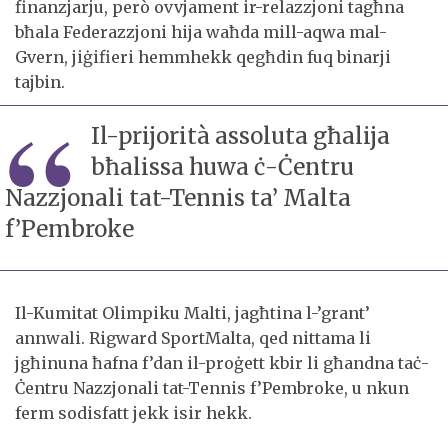
finanzjarju, però ovvjament ir-relazzjoni tagħna
bħala Federazzjoni hija waħda mill-aqwa mal-
Gvern, jiġifieri hemmhekk qegħdin fuq binarji
tajbin.
Il-prijorità assoluta għalija
bħalissa huwa ċ-Ċentru
Nazzjonali tat-Tennis ta’ Malta
f’Pembroke
Il-Kumitat Olimpiku Malti, jagħtina l-’grant’
annwali. Rigward SportMalta, qed nittama li
jgħinuna ħafna f’dan il-proġett kbir li għandna taċ-
Ċentru Nazzjonali tat-Tennis f’Pembroke, u nkun
ferm sodisfatt jekk isir hekk.