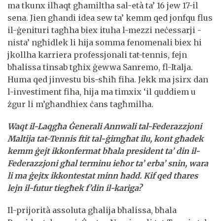
ma tkunx ilħaqt għamiltha sal-età ta’ 16 jew 17-il
sena. Jien għandi idea sew ta’ kemm qed jonfqu flus
il-ġenituri tagħha biex ituha l-mezzi neċessarji -
nista’ ngħidlek li hija somma fenomenali biex hi
jkollha karriera professjonali tat-tennis, fejn
bħalissa tinsab tgħix ġewwa Sanremo, fl-Italja.
Huma qed jinvestu bis-sħiħ fiha. Jekk ma jsirx dan
l-investiment fiha, hija ma timxix ‘il quddiem u
żgur li m’għandhiex ċans tagħmilha.
Waqt il-Laqgħa Ġenerali Annwali tal-Federazzjoni
Maltija tat-Tennis ftit tal-ġimgħat ilu, kont għadek
kemm ġejt ikkonfermat bħala president ta’ din il-
Federazzjoni għal terminu ieħor ta’ erba’ snin, wara
li ma ġejtx ikkontestat minn ħadd. Kif qed tħares
lejn il-futur tiegħek f’din il-kariga?
Il-prijorità assoluta għalija bħalissa, bħala