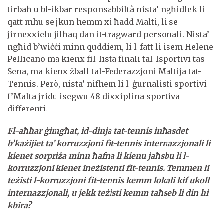
tirbaħ u bl-ikbar responsabbiltà nista’ ngħidlek li
qatt mhu se jkun hemm xi ħadd Malti, li se
jirnexxielu jilħaq dan it-tragward personali. Nista’
ngħid b’wiċċi minn quddiem, li l-fatt li isem Helene
Pellicano ma kienx fil-lista finali tal-Isportivi tas-
Sena, ma kienx żball tal-Federazzjoni Maltija tat-
Tennis. Però, nista’ nifhem li l-ġurnalisti sportivi
f’Malta jridu isegwu 48 dixxiplina sportiva
differenti.
Fl-aħħar ġimgħat, id-dinja tat-tennis inħasdet
b’każijiet ta’ korruzzjoni fit-tennis internazzjonali li
kienet sorpriża minn ħafna li kienu jaħsbu li l-
korruzzjoni kienet ineżistenti fit-tennis. Temmen li
teżisti l-korruzzjoni fit-tennis kemm lokali kif ukoll
internazzjonali, u jekk teżisti kemm taħseb li din hi
kbira?