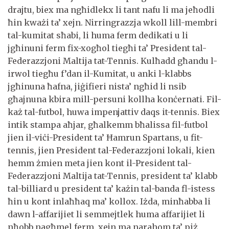
drajtu, biex ma ngħidlekx li tant nafu li ma jeħodli
ħin kważi ta’ xejn. Nirringrazzja wkoll lill-membri
tal-kumitat sħabi, li huma ferm dedikati u li
jgħinuni ferm fix-xogħol tiegħi ta’ President tal-
Federazzjoni Maltija tat-Tennis. Kulħadd għandu l-
irwol tiegħu f’dan il-Kumitat, u anki l-klabbs
jgħinuna ħafna, jiġifieri nista’ ngħid li nsib
għajnuna kbira mill-persuni kollha konċernati. Fil-
każ tal-futbol, huwa impenjattiv daqs it-tennis. Biex
intik stampa aħjar, għalkemm bħalissa fil-futbol
jien il-viċi-President ta’ Ħamrun Spartans, u fit-
tennis, jien President tal-Federazzjoni lokali, kien
hemm żmien meta jien kont il-President tal-
Federazzjoni Maltija tat-Tennis, president ta’ klabb
tal-billiard u president ta’ każin tal-banda fl-istess
ħin u kont inlaħħaq ma’ kollox. Iżda, minħabba li
dawn l-affarijiet li semmejtlek huma affarijiet li
nħobb nagħmel ferm, xejn ma narahom ta’ piż