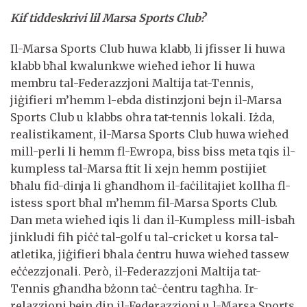
Kif tiddeskrivi lil Marsa Sports Club?
Il-Marsa Sports Club huwa klabb, li jfisser li huwa
klabb bħal kwalunkwe wieħed ieħor li huwa
membru tal-Federazzjoni Maltija tat-Tennis,
jiġifieri m’hemm l-ebda distinzjoni bejn il-Marsa
Sports Club u klabbs oħra tat-tennis lokali. Iżda,
realistikament, il-Marsa Sports Club huwa wieħed
mill-perli li hemm fl-Ewropa, biss biss meta tqis il-
kumpless tal-Marsa ftit li xejn hemm postijiet
bħalu fid-dinja li għandhom il-faċilitajiet kollha fl-
istess sport bħal m’hemm fil-Marsa Sports Club.
Dan meta wieħed iqis li dan il-Kumpless mill-isbaħ
jinkludi fih piċċ tal-golf u tal-cricket u korsa tal-
atletika, jiġifieri bħala ċentru huwa wieħed tassew
eċċezzjonali. Però, il-Federazzjoni Maltija tat-
Tennis għandha bżonn taċ-ċentru tagħha. Ir-
relazzjoni bejn din il-Federazzjoni u l-Marsa Sports