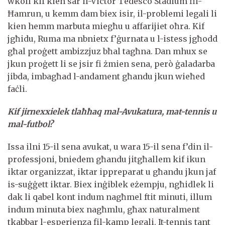
wkoll kif kien sar il-Victor Tedesco Stadium fil-
Ħamrun, u kemm dam biex isir, il-problemi legali li
kien hemm marbuta miegħu u affarijiet oħra. Kif
jgħidu, Ruma ma nbnietx f’ġurnata u l-istess jgħodd
għal proġett ambizzjuz bħal tagħna. Dan mhux se
jkun proġett li se jsir fi żmien sena, però ġaladarba
jibda, imbagħad l-andament għandu jkun wieħed
faċli.
Kif jirnexxielek tlaħħaq mal-Avukatura, mat-tennis u
mal-futbol?
Issa ilni 15-il sena avukat, u wara 15-il sena f’din il-
professjoni, bniedem għandu jitgħallem kif ikun
iktar organizzat, iktar ippreparat u għandu jkun jaf
is-suġġett iktar. Biex inġiblek eżempju, ngħidlek li
dak li qabel kont indum nagħmel ftit minuti, illum
indum minuta biex nagħmlu, għax naturalment
tkabbar l-esperjenza fil-kamp legali. It-tennis tant