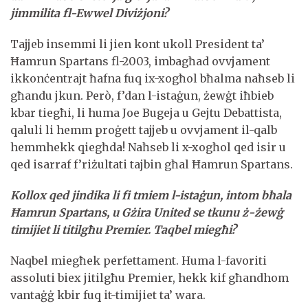
jimmilita fl-Ewwel Diviżjoni?
Tajjeb insemmi li jien kont ukoll President ta’
Ħamrun Spartans fl-2003, imbagħad ovvjament
ikkonċentrajt ħafna fuq ix-xogħol bħalma naħseb li
għandu jkun. Però, f’dan l-istaġun, żewġt iħbieb
kbar tiegħi, li huma Joe Bugeja u Gejtu Debattista,
qaluli li hemm proġett tajjeb u ovvjament il-qalb
hemmhekk qiegħda! Naħseb li x-xogħol qed isir u
qed isarraf f’riżultati tajbin għal Ħamrun Spartans.
Kollox qed jindika li fi tmiem l-istaġun, intom bħala
Ħamrun Spartans, u Gżira United se tkunu ż-żewġ
timijiet li titilgħu Premier. Taqbel miegħi?
Naqbel miegħek perfettament. Huma l-favoriti
assoluti biex jitilgħu Premier, hekk kif għandhom
vantaġġ kbir fuq it-timijiet ta’ wara.