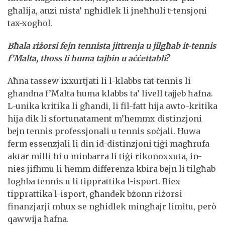
għalija, anzi nista’ ngħidlek li jneħħuli t-tensjoni
tax-xogħol.
Bħala riżorsi fejn tennista jittrenja u jilgħab it-tennis
f’Malta, tħoss li huma tajbin u aċċettabli?
Aħna tassew ixxurtjati li l-klabbs tat-tennis li
għandna f’Malta huma klabbs ta’ livell tajjeb ħafna.
L-unika kritika li għandi, li fil-fatt hija awto-kritika
hija dik li sfortunatament m’hemmx distinzjoni
bejn tennis professjonali u tennis soċjali. Huwa
ferm essenzjali li din id-distinzjoni tiġi magħrufa
aktar milli hi u minbarra li tiġi rikonoxxuta, in-
nies jifhmu li hemm differenza kbira bejn li tilgħab
logħba tennis u li tipprattika l-isport. Biex
tipprattika l-isport, għandek bżonn riżorsi
finanzjarji mhux se ngħidlek mingħajr limitu, però
qawwija ħafna.