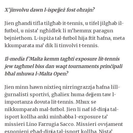
X’jinvolvu dawn l-ispejjeż fost oħrajn?
Jien għandi tifla tilgħab it-tennis, u tifel jilgħab il-
futbol, u nista’ ngħidlek li m’hemmx paragun
bejniethom. L-ispiża tal-futbol hija ftit ħafna, meta
kkumparata ma’ dik li tinvolvi t-tennis.
Il-media f’Malta kemm tagħti exposure lit-tennis
jew tagħmel biss dan waqt tournaments prinċipali
bħal mhuwa l-Malta Open?
Jien minn hawn nixtieq nirringrazzja ħafna lill-
ġurnalisti sportivi, għaliex huma dejjem taw l-
importanza dovuta lit-tennis. Mhux se
nikkumparah mal-futbol. Jien li naf id-dinja tal-
isport kollha anki minħabba l-exposure ta’
missieri Lino Farrugia Sacco. Missieri ovvjament
esponieni għad-dinja tal-isport kollha. Nista’