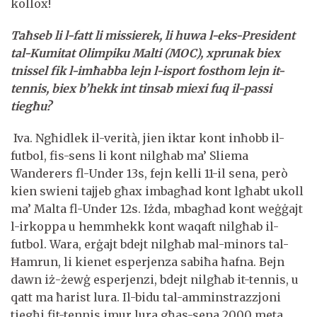
kollox!
Taħseb li l-fatt li missierek, li huwa l-eks-President
tal-Kumitat Olimpiku Malti (MOC), xprunak biex
tnissel fik l-imħabba lejn l-isport fosthom lejn it-
tennis, biex b’hekk int tinsab miexi fuq il-passi
tiegħu?
Iva. Ngħidlek il-verità, jien iktar kont inħobb il-
futbol, fis-sens li kont nilgħab ma’ Sliema
Wanderers fl-Under 13s, fejn kelli 11-il sena, però
kien swieni tajjeb għax imbagħad kont lgħabt ukoll
ma’ Malta fl-Under 12s. Iżda, mbagħad kont weġġajt
l-irkoppa u hemmhekk kont waqaft nilgħab il-
futbol. Wara, erġajt bdejt nilgħab mal-minors tal-
Ħamrun, li kienet esperjenza sabiħa ħafna. Bejn
dawn iż-żewġ esperjenzi, bdejt nilgħab it-tennis, u
qatt ma ħarist lura. Il-bidu tal-amminstrazzjoni
tiegħi fit-tennis imur lura għas-sena 2000 meta