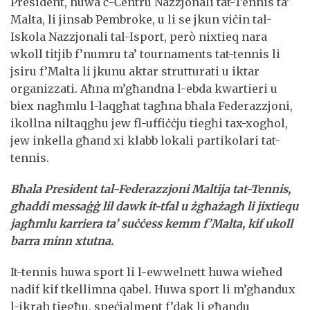
President, huwa ċ-Ċentru Nazzjonali tat-Tennis ta’
Malta, li jinsab Pembroke, u li se jkun viċin tal-
Iskola Nazzjonali tal-Isport, però nixtieq nara
wkoll titjib f’numru ta’ tournaments tat-tennis li
jsiru f’Malta li jkunu aktar strutturati u iktar
organizzati. Aħna m’għandna l-ebda kwartieri u
biex nagħmlu l-laqgħat tagħna bħala Federazzjoni,
ikollna niltaqgħu jew fl-uffiċċju tiegħi tax-xogħol,
jew inkella għand xi klabb lokali partikolari tat-
tennis.
Bħala President tal-Federazzjoni Maltija tat-Tennis,
għaddi messaġġ lil dawk it-tfal u żgħażagħ li jixtiequ
jagħmlu karriera ta’ suċċess kemm f’Malta, kif ukoll
barra minn xtutna.
It-tennis huwa sport li l-ewwelnett huwa wieħed
nadif kif tkellimna qabel. Huwa sport li m’għandux
l-ikrah tiegħu, speċjalment f’dak li għandu