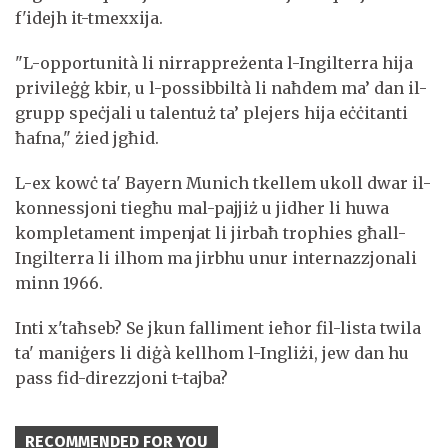
f'idejh it-tmexxija.
"L-opportunità li nirrappreżenta l-Ingilterra hija
privileġġ kbir, u l-possibbiltà li naħdem ma’ dan il-
grupp speċjali u talentuż ta’ plejers hija eċċitanti
ħafna," żied jgħid.
L-ex kowċ ta' Bayern Munich tkellem ukoll dwar il-
konnessjoni tiegħu mal-pajjiż u jidher li huwa
kompletament impenjat li jirbaħ trophies għall-
Ingilterra li ilhom ma jirbhu unur internazzjonali
minn 1966.
Inti x'taħseb? Se jkun falliment ieħor fil-lista twila
ta' maniġers li diġà kellhom l-Ingliżi, jew dan hu
pass fid-direzzjoni t-tajba?
RECOMMENDED FOR YOU