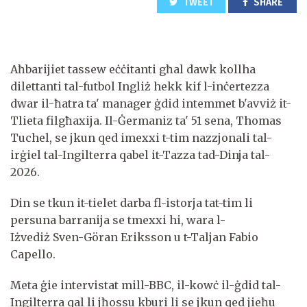
TWEET
SHARE
Aħbarijiet tassew eċċitanti għal dawk kollha
dilettanti tal-futbol Ingliż hekk kif l-inċertezza
dwar il-ħatra ta' manager ġdid intemmet b'avviż it-
Tlieta filgħaxija. Il-Ġermaniz ta' 51 sena, Thomas
Tuchel, se jkun qed imexxi t-tim nazzjonali tal-
irġiel tal-Ingilterra qabel it-Tazza tad-Dinja tal-
2026.
Din se tkun it-tielet darba fl-istorja tat-tim li
persuna barranija se tmexxi hi, wara l-
Iżvediż Sven-Göran Eriksson u t-Taljan Fabio
Capello.
Meta ġie intervistat mill-BBC, il-kowċ il-ġdid tal-
Ingilterra qal li jħossu kburi li se jkun qed jieħu