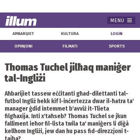
MENU
Navi
AĦBARIJIET
KULTURA
LOGIN
OPINJONI
FILMATI
SPORTS
Thomas Tuchel jilħaq maniġer
tal-Ingliżi
Aħbarijiet tassew eċċitanti għad-dilettanti tal-
futbol Ingliż hekk kif l-inċertezza dwar il-ħatra ta'
manager ġdid intemmet b'avviż it-Tlieta
filgħaxija. Inti x'taħseb? Thomas Tuchel se jkun
falliment ieħor fil-lista twila ta' maniġers li diġà
kellhom Ingliżi, jew dan hu pass fid-direzzjoni t-
tajba?