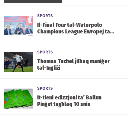
SPORTS
Il-Final Four tal-Waterpolo
Champions League Ewropej tal-
irġiel f’Malta fi tmiem Mejju
SPORTS
Thomas Tuchel jilħaq maniġer
tal-Ingliżi
SPORTS
It-tieni edizzjoni ta’ Ballun
Pinġut tagħlaq 10 snin