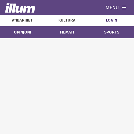
MENU
Navi
AĦBARIJIET
KULTURA
LOGIN
OPINJONI
FILMATI
SPORTS