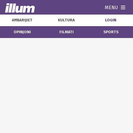
MENU
Navi
AĦBARIJIET
KULTURA
LOGIN
OPINJONI
FILMATI
SPORTS