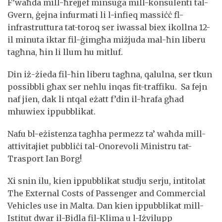
F’waħda mill-ħrejjef minsuġa mill-konsulenti tal-
Gvern, ġejna infurmati li l-infieq massiċċ fl-
infrastruttura tat-toroq ser iwassal biex ikollna 12-
il minuta iktar fil-ġimgħa miżjuda mal-ħin liberu
tagħna, ħin li llum hu mitluf.
Din iż-żieda fil-ħin liberu tagħna, qalulna, ser tkun
possibbli għax ser neħlu inqas fit-traffiku. Sa fejn
naf jien, dak li ntqal eżatt f’din il-ħrafa għad
mhuwiex ippubblikat.
Nafu bl-eżistenza tagħha permezz ta’ waħda mill-
attivitajiet pubbliċi tal-Onorevoli Ministru tat-
Trasport Ian Borg!
Xi snin ilu, kien ippubblikat studju serju, intitolat
The External Costs of Passenger and Commercial
Vehicles use in Malta. Dan kien ippubblikat mill-
Istitut dwar il-Bidla fil-Klima u l-Iżvilupp