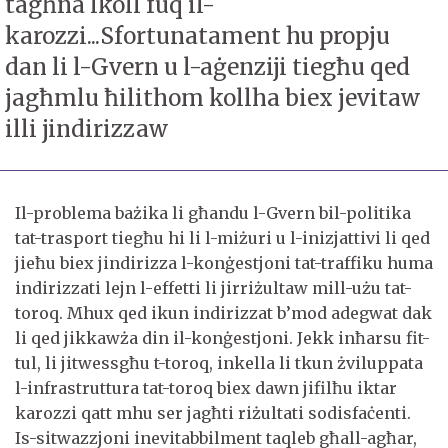
tagħna lkoll fuq il-
karozzi...Sfortunatament hu propju
dan li l-Gvern u l-aġenziji tiegħu qed
jagħmlu ħilithom kollha biex jevitaw
illi jindirizzaw
Il-problema bażika li għandu l-Gvern bil-politika
tat-trasport tiegħu hi li l-miżuri u l-inizjattivi li qed
jieħu biex jindirizza l-konġestjoni tat-traffiku huma
indirizzati lejn l-effetti li jirriżultaw mill-użu tat-
toroq. Mhux qed ikun indirizzat b’mod adegwat dak
li qed jikkawża din il-konġestjoni. Jekk inħarsu fit-
tul, li jitwessgħu t-toroq, inkella li tkun żviluppata
l-infrastruttura tat-toroq biex dawn jifilħu iktar
karozzi qatt mhu ser jagħti riżultati sodisfaċenti.
Is-sitwazzjoni inevitabbilment taqleb għall-agħar,