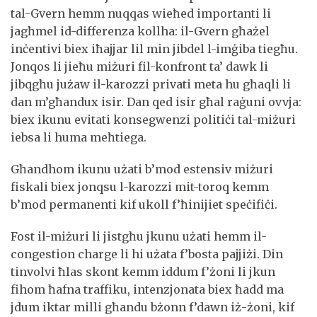
tal-Gvern hemm nuqqas wieħed importanti li
jagħmel id-differenza kollha: il-Gvern għażel
inċentivi biex iħajjar lil min jibdel l-imġiba tiegħu.
Jonqos li jieħu miżuri fil-konfront ta’ dawk li
jibqgħu jużaw il-karozzi privati meta hu għaqli li
dan m’għandux isir. Dan qed isir għal raġuni ovvja:
biex ikunu evitati konsegwenzi politiċi tal-miżuri
iebsa li huma meħtiega.
Għandhom ikunu użati b’mod estensiv miżuri
fiskali biex jonqsu l-karozzi mit-toroq kemm
b’mod permanenti kif ukoll f’ħinijiet speċifiċi.
Fost il-miżuri li jistgħu jkunu użati hemm il-
congestion charge li hi użata f’bosta pajjiżi. Din
tinvolvi ħlas skont kemm iddum f’żoni li jkun
fihom ħafna traffiku, intenzjonata biex ħadd ma
jdum iktar milli għandu bżonn f’dawn iż-żoni, kif