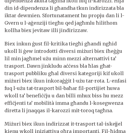
dipendenza akuta tagħna lkoll fuq il-karozzi. Hija
din id-dipendenza li għandha tkun indirizzata bla
iktar dewmien. Sfortunatament hu propju dan li l-
Gvern u l-aġenziji tiegħu qed jagħmlu ħilithom
kollha biex jevitaw illi jindirizzaw.
Biex inkun ġust fil-kritika tiegħi għandi ngħid
ukoll li ġew introdotti diversi miżuri biex iħeġġu
lil min jagħmel użu minn mezzi alternattivi ta’
trasport. Dawn jinkludu aċċess bla ħlas għat-
trasport pubbliku għal diversi kategoriji kif ukoll
miżuri biex ikun inkoraġġit l-użu tar-rota. L-enfasi
fuq l-użu tat-trasport bil-baħar fil-portijiet huwa
wkoll ta’ benefiċċju u dan billi mhux biss hu mezz
effiċjenti ta’ mobilità imma għandu l-kosegwenza
diretta li jnaqqas il-karozzi mit-toroq tagħna.
Miżuri biex ikun indirizzat it-trasport tal-iskejjel
kienu wkoll inizjattiva oħra importanti. Fil-ħidma