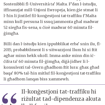
Sostenibbli fl-Università ta’ Malta. F’dan l-istudju,
iffinanzjat mill-Unjoni Ewropeja, kien ġie stmat li
l-ħin li jintilef fil-konġestjoni tat-traffiku f’Malta
minn kull persuna li ssuq jammonta għal madwar
52 siegħa fis-sena, u ċioè madwar 60 minuta fil-
ġimgħa.
Billi dan l-istudju kien ippubblikat erba’ snin ilu, fl-
2015, probabbilment li s-sitwazzjoni llum hi xi ftit
agħar minn hekk ukoll. Imma anke minn din iċ-
ċifra ta’ 60 minuta fil-ġimgħa, diġà jidher li l-
konsulenti tal-Gvern għadhom ftit lura: għax għad
baqa’ 80% tal-ħin mitluf fil-konġestjoni tat-traffiku
li għadhom lanqas biss xammewh.
Il-konġestjoni tat-traffiku hi
riżultat tad-dipendenza akuta