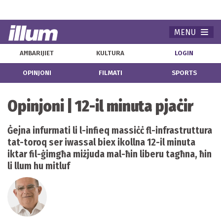
MENU
Navi
AĦBARIJIET
KULTURA
LOGIN
OPINJONI
FILMATI
SPORTS
Opinjoni | 12-il minuta pjaċir
Ġejna infurmati li l-infieq massiċċ fl-infrastruttura
tat-toroq ser iwassal biex ikollna 12-il minuta
iktar fil-ġimgħa miżjuda mal-ħin liberu tagħna, ħin
li llum hu mitluf