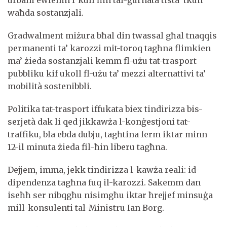
waħda sostanzjali.
Gradwalment miżura bħal din twassal għal tnaqqis
permanenti ta’ karozzi mit-toroq tagħna flimkien
ma’ żieda sostanzjali kemm fl-użu tat-trasport
pubbliku kif ukoll fl-użu ta’ mezzi alternattivi ta’
mobilità sostenibbli.
Politika tat-trasport iffukata biex tindirizza bis-
serjetà dak li qed jikkawża l-konġestjoni tat-
traffiku, bla ebda dubju, tagħtina ferm iktar minn
12-il minuta żieda fil-ħin liberu tagħna.
Dejjem, imma, jekk tindirizza l-kawża reali: id-
dipendenza tagħna fuq il-karozzi. Sakemm dan
iseħħ ser nibqgħu nisimgħu iktar ħrejjef minsuġa
mill-konsulenti tal-Ministru Ian Borg.