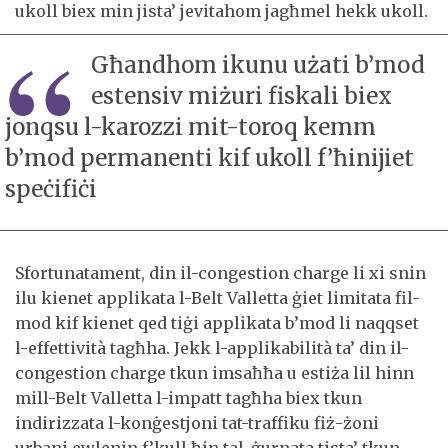
ukoll biex min jista’ jevitahom jagħmel hekk ukoll.
Għandhom ikunu użati b’mod
estensiv miżuri fiskali biex
jonqsu l-karozzi mit-toroq kemm
b’mod permanenti kif ukoll f’ħinijiet
speċifiċi
Sfortunatament, din il-congestion charge li xi snin
ilu kienet applikata l-Belt Valletta ġiet limitata fil-
mod kif kienet qed tiġi applikata b’mod li naqqset
l-effettività tagħha. Jekk l-applikabilità ta’ din il-
congestion charge tkun imsaħħa u estiża lil hinn
mill-Belt Valletta l-impatt tagħha biex tkun
indirizzata l-konġestjoni tat-traffiku fiż-żoni
urbani ewlenin f’kull ħin tal-ġurnata tista’ tkun