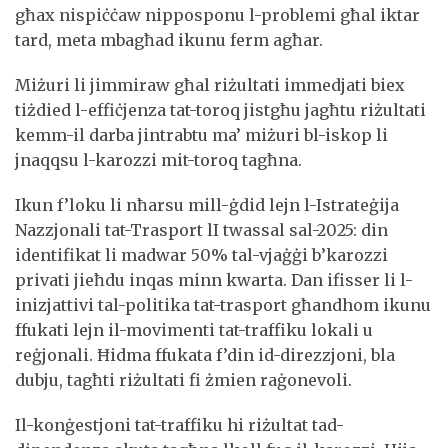
għax nispiċċaw nipposponu l-problemi għal iktar
tard, meta mbagħad ikunu ferm agħar.
Miżuri li jimmiraw għal riżultati immedjati biex
tiżdied l-effiċjenza tat-toroq jistgħu jagħtu riżultati
kemm-il darba jintrabtu ma’ miżuri bl-iskop li
jnaqqsu l-karozzi mit-toroq tagħna.
Ikun f’loku li nħarsu mill-ġdid lejn l-Istrateġija
Nazzjonali tat-Trasport lI twassal sal-2025: din
identifikat li madwar 50% tal-vjaġġi b’karozzi
privati jieħdu inqas minn kwarta. Dan ifisser li l-
inizjattivi tal-politika tat-trasport għandhom ikunu
ffukati lejn il-movimenti tat-traffiku lokali u
reġjonali. Ħidma ffukata f’din id-direzzjoni, bla
dubju, tagħti riżultati fi żmien raġonevoli.
Il-konġestjoni tat-traffiku hi riżultat tad-