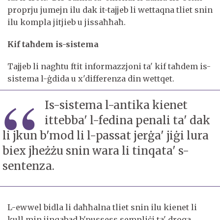
proprju jumejn ilu dak it-tajjeb li wettaqna tliet snin
ilu kompla jitjieb u jissaħħaħ.
Kif taħdem is-sistema
Tajjeb li nagħtu ftit informazzjoni ta' kif taħdem is-
sistema l-ġdida u x'differenza din wettqet.
Is-sistema l-antika kienet
ittebba' l-fedina penali ta' dak
li jkun b'mod li l-passat jerġa' jiġi lura
biex jheżżu snin wara li tinqata' s-
sentenza.
L-ewwel bidla li daħħalna tliet snin ilu kienet li
kull min jinqabad b'pussess sempliċi ta' droga