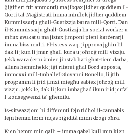
(jiġifieri ftit ammonti) ma jibqax jidher quddiem il-
Qorti tal-Maġistrati imma minflok jidher quddiem
Kummissarju għall-Ġustizzja barra mill-Qorti. Dan
il-Kummissarju għall-Ġustizzja hu social worker u
mhux avukat u ma jistax jimponi pieni karċerarji
imma biss multi. Fl-istess waqt jipprova jgħin lil
dak li jkun li jmur għall-kura u joħroġ mill-vizzju.
Jekk wara ċertu żmien jinstab ħati għat-tieni darba,
allura hemmhekk jiġi riferut għal Bord apposta,
immexxi mill-Imħallef Giovanni Bonello, li jtih
programm li jrid jimxi miegħu sabiex joħroġ mill-
vizzju. Jekk le, dak li jkun imbagħad ikun irid jerfa'
l-konsegwenzi ta' għemilu.
Is-sitwazzjoni hi differenti fejn tidħol il-cannabis
fejn hemm ferm inqas riġidità minn drogi oħra.
Kien hemm min qalli – imma qabel kull min kien