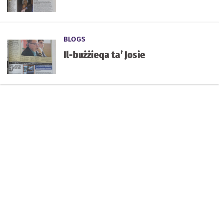
BLOGS
Il-bużżieqa ta’ Josie