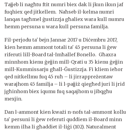
Tajjeb li nagħtu ftit numri biex dak li jkun ikun jaf
fuqhiex qed jitkellem. Naħseb il-kelma numri
lanqas tagħmel ġustizzja għaliex wara kull numru
hemm persuna u wara kull persuna familja.
Fil-perjodu ta' bejn Jannar 2017 u Diċembru 2017,
kien hemm ammont totali ta' 45 persuna li ġew
riferuti lill-Board tal-Imħallef Bonello. Għaxra
minnhom kienu ġejjin mill-Qrati u 35 kienu ġejjin
mill-Kummissarju għall-Ġustizzja. Fi kliem ieħor
qed nitkellmu fuq 45 ruħ – li jirrappreżentaw
warajhom 45 familja – li l-pajjiż qiegħed juri li jrid
jgħinhom biex iqumu fuq saqajhom u jibqgħu
mexjin.
Dan l-ammont kien kważi n-nofs tal-ammont kollu
ta' persuni li ġew referuti quddiem il-Board minn
kemm ilha li għaddiet il-liġi (102). Naturalment