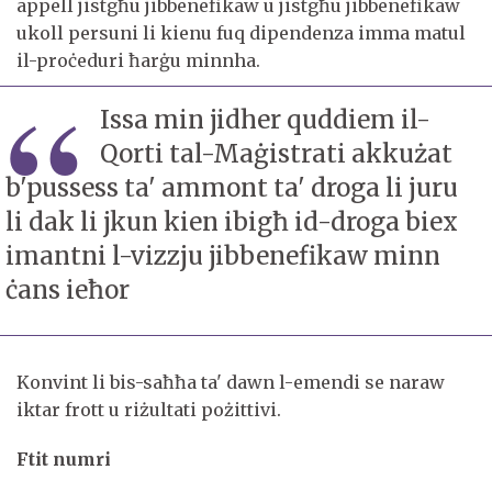
appell jistgħu jibbenefikaw u jistgħu jibbenefikaw
ukoll persuni li kienu fuq dipendenza imma matul
il-proċeduri ħarġu minnha.
Issa min jidher quddiem il-
Qorti tal-Maġistrati akkużat
b'pussess ta' ammont ta' droga li juru
li dak li jkun kien ibigħ id-droga biex
imantni l-vizzju jibbenefikaw minn
ċans ieħor
Konvint li bis-saħħa ta' dawn l-emendi se naraw
iktar frott u riżultati pożittivi.
Ftit numri