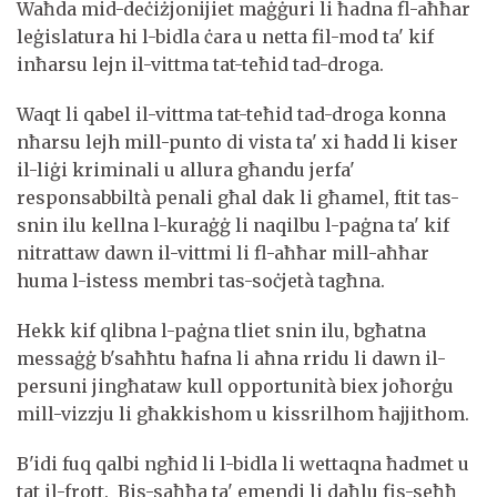
Waħda mid-deċiżjonijiet maġġuri li ħadna fl-aħħar
leġislatura hi l-bidla ċara u netta fil-mod ta' kif
inħarsu lejn il-vittma tat-teħid tad-droga.
Waqt li qabel il-vittma tat-teħid tad-droga konna
nħarsu lejh mill-punto di vista ta' xi ħadd li kiser
il-liġi kriminali u allura għandu jerfa'
responsabbiltà penali għal dak li għamel, ftit tas-
snin ilu kellna l-kuraġġ li naqilbu l-paġna ta' kif
nitrattaw dawn il-vittmi li fl-aħħar mill-aħħar
huma l-istess membri tas-soċjetà tagħna.
Hekk kif qlibna l-paġna tliet snin ilu, bgħatna
messaġġ b'saħħtu ħafna li aħna rridu li dawn il-
persuni jingħataw kull opportunità biex joħorġu
mill-vizzju li għakkishom u kissrilhom ħajjithom.
B'idi fuq qalbi ngħid li l-bidla li wettaqna ħadmet u
tat il-frott. Bis-saħħa ta' emendi li daħlu fis-seħħ