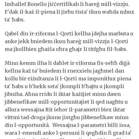
Imħallef Bonello jiċċertifikah li ħareġ mill-vizzju.
F'dak il-każ il-piena li jieħu tista' tkun waħda mhux
ta' ħabs.
Qabel din ir-riforma l-Qorti kellha jdejha marbuta u
anke jekk bniedem ikun ħareġ mill-vizzju l-Qorti
ma jkollhiex għażla oħra għajr li titfgħu fil-ħabs.
Minn kemm ilha li daħlet ir-riforma fis-seħħ diġà
kellna każ ta' bniedem li rnexxielu jagħmel dan
kollu bir-riżultanza li l-Qorti ma imponitlux piena
ta' ħabs u b'hekk seta' jkompli b'ħajtu u jkompli
jibniha. Aħna rridu li iktar każijiet minn dawn
jibbenefikaw mill-opportunitajiet li qed nagħtu u
allura wessajna ftit ieħor il-parametri biex iktar
vittmi tad-droga jkunu jistgħu jibbenefikaw minn
din l-opportunità. Wessajna l-parametri billi issa,
wara l-emendi anke l-persuni li qegħdin fi grad ta'