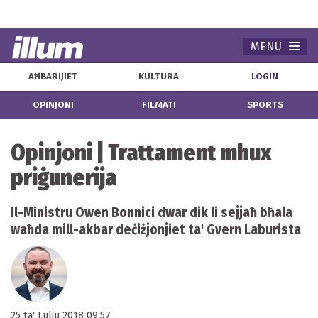
MENU
Navi
AĦBARIJIET
KULTURA
LOGIN
OPINJONI
FILMATI
SPORTS
Opinjoni | Trattament mhux
priġunerija
Il-Ministru Owen Bonnici dwar dik li sejjaħ bħala
waħda mill-akbar deċiżjonjiet ta' Gvern Laburista
25 ta' Lulju 2018 09:57