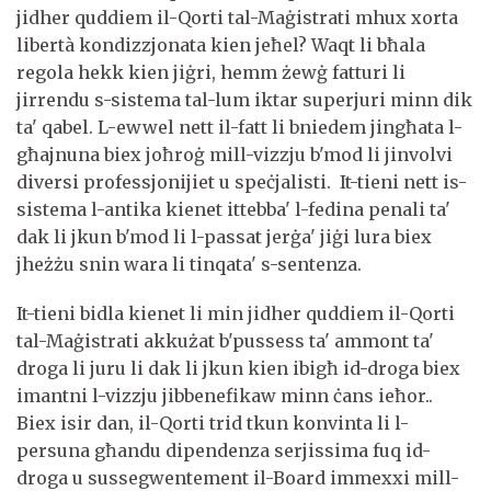
jidher quddiem il-Qorti tal-Maġistrati mhux xorta
libertà kondizzjonata kien jeħel? Waqt li bħala
regola hekk kien jiġri, hemm żewġ fatturi li
jirrendu s-sistema tal-lum iktar superjuri minn dik
ta' qabel. L-ewwel nett il-fatt li bniedem jingħata l-
għajnuna biex joħroġ mill-vizzju b'mod li jinvolvi
diversi professjonijiet u speċjalisti. It-tieni nett is-
sistema l-antika kienet ittebba' l-fedina penali ta'
dak li jkun b'mod li l-passat jerġa' jiġi lura biex
jheżżu snin wara li tinqata' s-sentenza.
It-tieni bidla kienet li min jidher quddiem il-Qorti
tal-Maġistrati akkużat b'pussess ta' ammont ta'
droga li juru li dak li jkun kien ibigħ id-droga biex
imantni l-vizzju jibbenefikaw minn ċans ieħor..
Biex isir dan, il-Qorti trid tkun konvinta li l-
persuna għandu dipendenza serjissima fuq id-
droga u sussegwentement il-Board immexxi mill-