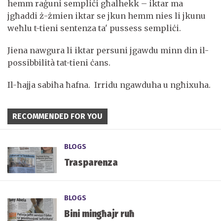
hemm raġuni sempliċi għalhekk – iktar ma
jgħaddi ż-żmien iktar se jkun hemm nies li jkunu
weħlu t-tieni sentenza ta' pussess sempliċi.
Jiena nawgura li iktar persuni jgawdu minn din il-
possibbilità tat-tieni ċans.
Il-ħajja sabiħa ħafna. Irridu ngawduha u ngħixuha.
RECOMMENDED FOR YOU
BLOGS
Trasparenza
BLOGS
Bini mingħajr ruħ