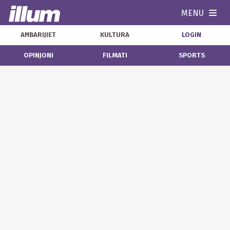
MENU
Navi
AĦBARIJIET
KULTURA
LOGIN
OPINJONI
FILMATI
SPORTS