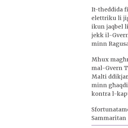
It-theddida f
elettriku li 
ikun jaqbel l
jekk il-Gvern
minn Ragus
Mhux magħruf
mal-Gvern Tal
Malti ddikjar
minn għaqdie
kontra l-kapt
Sfortunatamen
Sammaritan it