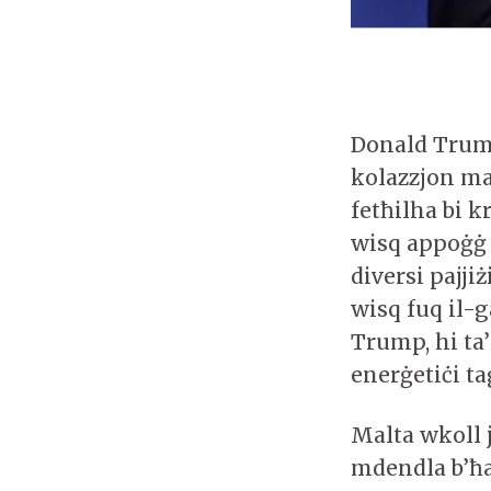
Donald Trump
kolazzjon ma
fetħilha bi k
wisq appoġġ 
diversi pajji
wisq fuq il-
Trump, hi ta’
enerġetiċi t
Malta wkoll j
mdendla b’ħaj