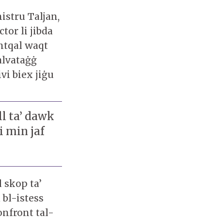
istru Taljan,
tor li jibda
ntqal waqt
salvataġġ
vi biex jiġu
l ta’ dawk
si min jaf
l skop ta’
 bl-istess
onfront tal-