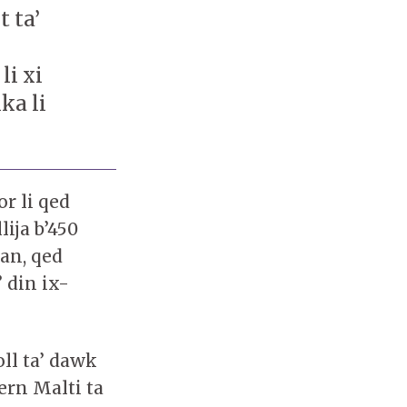
t ta’
li xi
ka li
or li qed
lija b’450
an, qed
’ din ix-
ll ta’ dawk
vern Malti ta