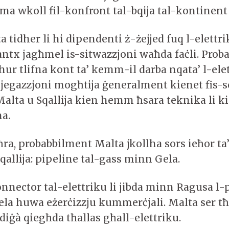
a wkoll fil-konfront tal-bqija tal-kontinen
lta tidher li hi dipendenti ż-żejjed fuq l-elett
ntx jagħmel is-sitwazzjoni waħda faċli. Proba
hur tlifna kont ta’ kemm-il darba nqata’ l-ele
pjegazzjoni mogħtija ġeneralment kienet fis-se
alta u Sqallija kien hemm ħsara teknika li k
ha.
oħra, probabbilment Malta jkollha sors ieħor ta’
allija: pipeline tal-gass minn Gela.
nnector tal-elettriku li jibda minn Ragusa l-
la huwa eżerċizzju kummerċjali. Malta ser tħ
diġà qiegħda tħallas għall-elettriku.