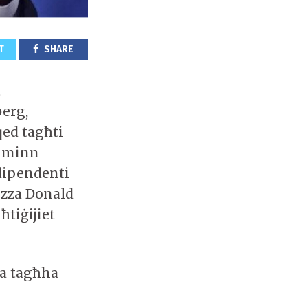
T
SHARE
t
berg,
qed tagħti
i minn
 dipendenti
izza Donald
ħtiġijiet
ka tagħha