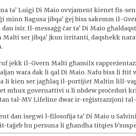
ina ta’ Luigi Di Maio ovvjament kienet fis-sens
jiġi minn Ragusa jibqa’ ġej biss sakemm il-Gve
i dan isir. Il-messaġġ ċar ta’ Di Maio għaldaqst
 Malti ser jibqa’ jkun irritanti, daqshekk nar
a.
 jekk il-Gvern Malti għamilx rappreżentazz
jan wara dak li qal Di Maio. Nafu biss li ftit
a li kien ser jagħlaq il-portijiet Maltin lill-v
t mhux governattivi u li nbdew proċeduri kr
an tal-MV Lifeline dwar ir-reġistrazzjoni tal-
t dan isegwi l-filosofija ta’ Di Maio u Salvini
-tajjeb hu persuna li għandha titqies b’suspet