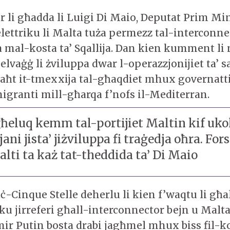
r li għadda li Luigi Di Maio, Deputat Prim Min
lettriku li Malta tuża permezz tal-interconnec
mal-kosta ta’ Sqallija. Dan kien kumment li 
selvaġġ li żviluppa dwar l-operazzjonijiet ta’ 
taħt it-tmexxija tal-għaqdiet mhux governatti
migranti mill-għarqa f’nofs il-Mediterran.
ħeluq kemm tal-portijiet Maltin kif ukol
jani jista’ jiżviluppa fi traġedja oħra. For
lti ta każ tat-theddida ta’ Di Maio
aċ-Cinque Stelle deherlu li kien f’waqtu li għa
ku jirreferi għall-interconnector bejn u Malta
mir Putin bosta drabi jagħmel mhux biss fil-k