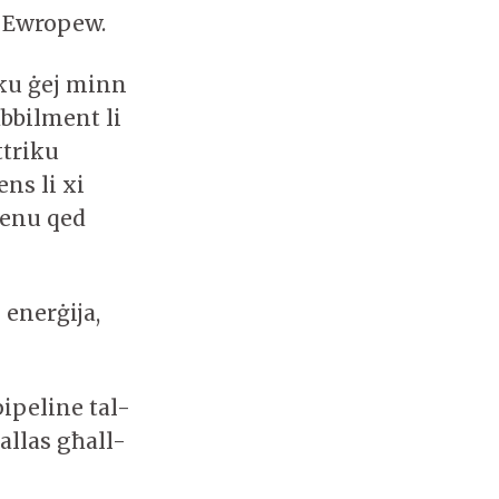
t Ewropew.
riku ġej minn
bbilment li
ttriku
ns li xi
ienu qed
 enerġija,
pipeline tal-
allas għall-