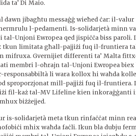
ida ta’ Di Maio.
al dawn jibagħtu messaġġ wieħed ċar: il-valur 
tmermrulu l-pedamenti. Is-solidarjetà minn va
tal-Unjoni Ewropea qed jispiċċa biss paroli. I
kun limitata għall-pajjiżi fuq il-fruntiera t
mifruxa. Gvernijiet differenti ta’ Malta fittx
stati membri l-oħrajn tal-Unjoni Ewropea bie
r-responsabbiltà li wara kollox hi waħda kolle
od sproporzjonat mill-pajjiżi fuq il-fruntiera. 
jiżi fil-każ tal-MV Lifeline kien inkoraġġant
 mhux biżżejjed.
r is-solidarjetà meta tkun rinfaċċat minn rea
nofobiċi mhix waħda faċli. Ikun bla dubju ferm 