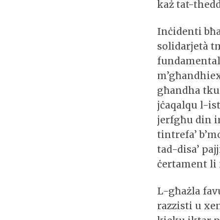
każ tat-thedd
Inċidenti bħ
solidarjetà 
fundamentali 
m’għandhiex t
għandha tkun 
jċaqalqu l-i
jerfgħu din i
tintrefa’ b’m
tad-disa’ paj
ċertament li
L-għażla favu
razzisti u xe