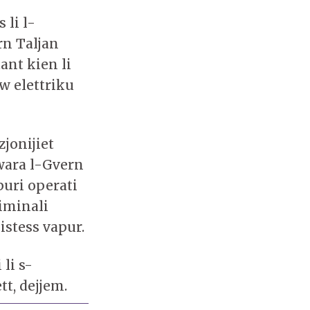
 li l-
rn Taljan
ant kien li
aw elettriku
jonijiet
 wara l-Gvern
apuri operati
iminali
istess vapur.
 li s-
t, dejjem.