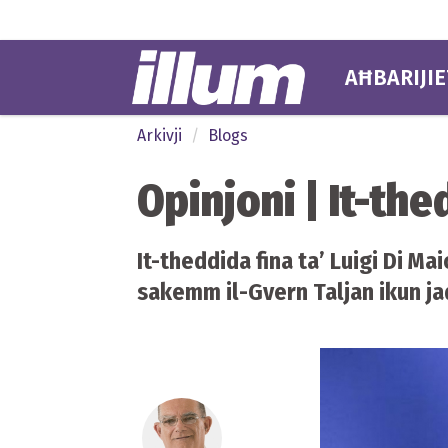
AĦBARIJIE
Arkivji
Blogs
Opinjoni | It-the
It-theddida fina ta’ Luigi Di Mai
sakemm il-Gvern Taljan ikun jaqb