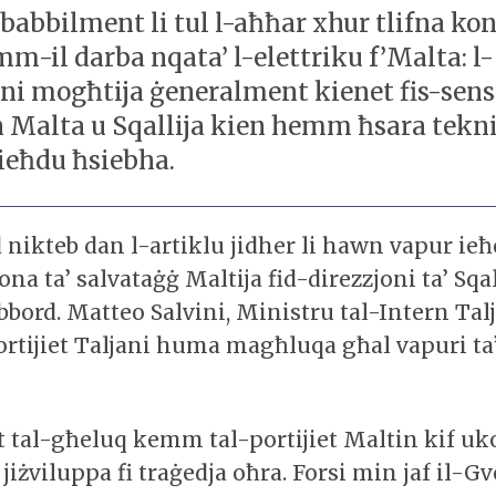
babbilment li tul l-aħħar xhur tlifna kon
m-il darba nqata’ l-elettriku f’Malta: l-
ni mogħtija ġeneralment kienet fis-sens 
 Malta u Sqallija kien hemm ħsara tekni
jieħdu ħsiebha.
d nikteb dan l-artiklu jidher li hawn vapur ieħ
ona ta’ salvataġġ Maltija fid-direzzjoni ta’ Sqal
bord. Matteo Salvini, Ministru tal-Intern Talj
-portijiet Taljani huma magħluqa għal vapuri ta
t tal-għeluq kemm tal-portijiet Maltin kif uko
’ jiżviluppa fi traġedja oħra. Forsi min jaf il-G