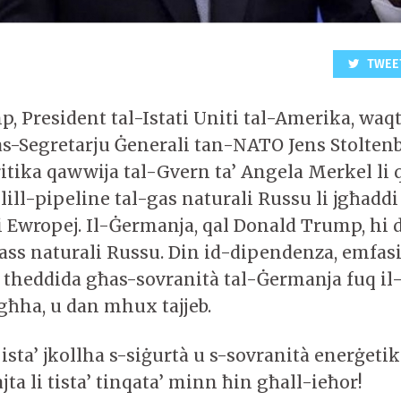
TWEE
, President tal-Istati Uniti tal-Amerika, waq
s-Segretarju Ġenerali tan-NATO Jens Stolten
ritika qawwija tal-Gvern ta’ Angela Merkel li 
lill-pipeline tal-gas naturali Russu li jgħadd
żi Ewropej. Il-Ġermanja, qal Donald Trump, hi
gass naturali Russu. Din id-dipendenza, emfas
 theddida għas-sovranità tal-Ġermanja fuq il-
agħha, u dan mhux tajjeb.
ista’ jkollha s-siġurtà u s-sovranità enerġeti
ta li tista’ tinqata’ minn ħin għall-ieħor!