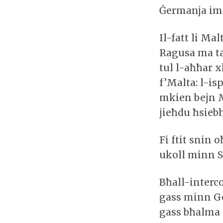
Ġermanja imm
Il-fatt li Ma
Ragusa ma ta
tul l-aħħar x
f’Malta: l-is
mkien bejn M
jieħdu ħsieb
Fi ftit snin 
ukoll minn Sq
Bħall-interco
gass minn Ge
gass bħalma 