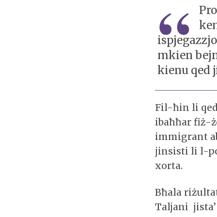
Pro
kem
ispjegazzjo
mkien bejn
kienu qed 
Fil-ħin li qe
ibaħħar fiż-ż
immigrant ab
jinsisti li l
xorta.
Bħala riżulta
Taljani jista