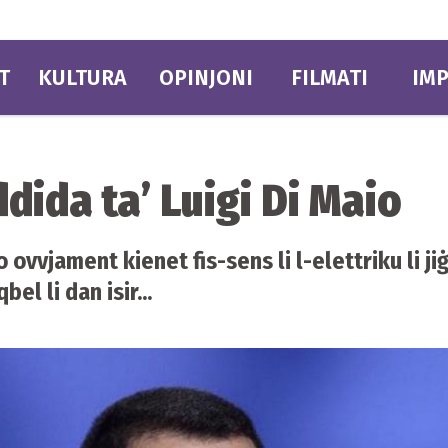
T
KULTURA
OPINJONI
FILMATI
IMP
ddida ta’ Luigi Di Maio
o ovvjament kienet fis-sens li l-elettriku li ji
el li dan isir...