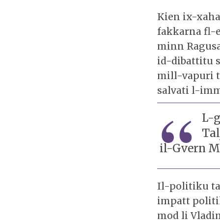
Kien ix-xaha
fakkarna fl-e
minn Ragusa 
id-dibattitu 
mill-vapuri 
salvati l-im
L-g
Tal
il-Gvern Ma
Il-politiku t
impatt politi
mod li Vladi