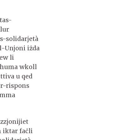
tas-
lur
s-solidarjetà
al-Unjoni iżda
ew li
x huma wkoll
ttiva u qed
Ir-rispons
i imma
zzjonijiet
iktar faċli