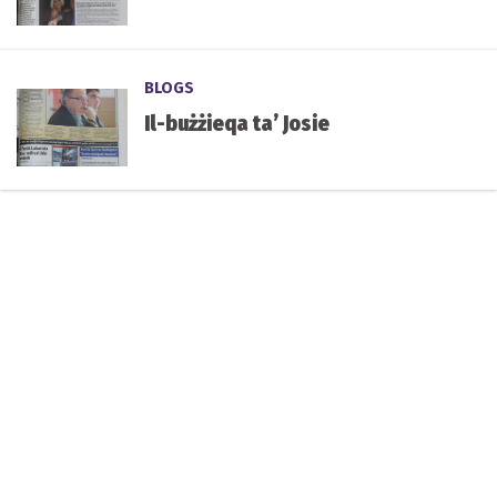
BLOGS
Il-bużżieqa ta’ Josie