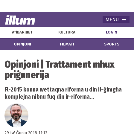
MENU
Navi
AĦBARIJIET
KULTURA
LOGIN
OPINJONI
FILMATI
SPORTS
Opinjoni | Trattament mhux
priġunerija
Fl-2015 konna wettaqna riforma u din il-ġimgħa
komplejna nibnu fuq din ir-riforma...
29 ta' Ġunju 2018 11:12