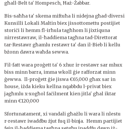
għall-Belt ta' Hompesch, Ħaż-Żabbar.
Bis-saħħa ta' skema miftuħa li nidejna għad-diversi
Kunsilli Lokali Maltin biex jissottomettu postijiet
storiċi li hemm fl-irħula tagħhom li jixtiquna
nirrestawraw, il-ħaddiema tagħna tad-Direttorat
tar-Restawr għamlu restawr ta' dan il-Bieb li kellu
bżonn dawra waħda sewwa.
Fil-fatt wara proġett ta' 6 xhur ir-restawr sar mhux
biss minn barra, imma wkoll ġie rafforzat minn
ġewwa. Il-proġett ġie jiswa €65,000 għax sar in
house, iżda kieku kellna nqabbdu l-privat biex
jagħmlu x-xogħol faċilment kien jitla' għal iktar
minn €120,000
Sfortunatament, xi vandali għażlu li wara li nlestu
r-restawr iwaddbu żjut fuq il-binja. Hemm partijiet
fejn il-ħaddiema tagħna setgħu jnaddfu dawn iż-