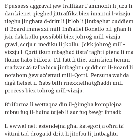
b'pussess aggravat jew traffikar f'ammonti li juru li
dan kienet qiegħed jittraffika biex imantni l-vizzju
tiegħu jingħata d-dritt li jitlob li jintbagħat quddiem
il-Board immexxi mill-Imħallef Bonello bil-għan li
jsir dak kollu possibbli biex joħroġ mill-vizzju
gravi, serju u mediku li jkollu. Jekk joħroġ mill-
vizzju l-Qorti tkun mbagħad tista’ tagħti piena li ma
tkunx ħabs bilfors. Fil-fatt fi tliet snin kien hemm
madwar 45 talba biex jintbagħtu quddiem il-Board li
nofshom ġew aċċettati mill-Qorti. Persuna waħda
diġà ħelset il-ħabs billi rnexxielha tgħaddi mill-
proċess biex toħroġ mill-vizzju.
B'riforma li wettaqna din il-ġimgħa komplejna
nibnu fuq il-ħafna tajjeb li sar fuq żewġt ibnadi:
L-ewwel nett estendejna għal kategorija oħra ta'
vittmi tad-droga id-dritt li jitolbu li jintbagħtu