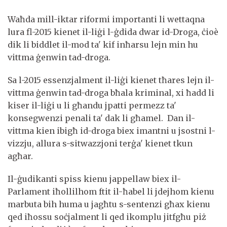
Waħda mill-iktar riformi importanti li wettaqna
lura fl-2015 kienet il-liġi l-ġdida dwar id-Droga, ċioè
dik li biddlet il-mod ta' kif inħarsu lejn min hu
vittma ġenwin tad-droga.
Sa l-2015 essenzjalment il-liġi kienet tħares lejn il-
vittma ġenwin tad-droga bħala kriminal, xi ħadd li
kiser il-liġi u li għandu jpatti permezz ta'
konsegwenzi penali ta' dak li għamel. Dan il-
vittma kien ibigħ id-droga biex imantni u jsostni l-
vizzju, allura s-sitwazzjoni terġa' kienet tkun
agħar.
Il-ġudikanti spiss kienu jappellaw biex il-
Parlament iħollilhom ftit il-ħabel li jdejhom kienu
marbuta bih huma u jagħtu s-sentenzi għax kienu
qed iħossu soċjalment li qed ikomplu jitfgħu piż