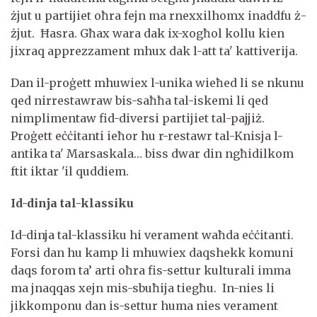
żjut u partijiet oħra fejn ma rnexxilhomx inaddfu ż-
żjut. Ħasra. Għax wara dak ix-xogħol kollu kien
jixraq apprezzament mhux dak l-att ta' kattiverija.
Dan il-proġett mhuwiex l-unika wieħed li se nkunu
qed nirrestawraw bis-saħħa tal-iskemi li qed
nimplimentaw fid-diversi partijiet tal-pajjiż.
Proġett eċċitanti ieħor hu r-restawr tal-Knisja l-
antika ta' Marsaskala… biss dwar din ngħidilkom
ftit iktar 'il quddiem.
Id-dinja tal-klassiku
Id-dinja tal-klassiku hi verament waħda eċċitanti.
Forsi dan hu kamp li mhuwiex daqshekk komuni
daqs forom ta’ arti oħra fis-settur kulturali imma
ma jnaqqas xejn mis-sbuħija tiegħu. In-nies li
jikkomponu dan is-settur huma nies verament