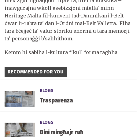
Biex żgur ngħaqqdu tripletta, b'tema klassika –
inawgurajna wkoll esebizzjoni mtella' minn
Heritage Malta fil-kunvent tad-Dumnikani l-Belt
dwar ir-rabta ta' dan l-Ordni mal-Belt Valletta. Fiha
tara bċejjeċ ta' valur storiku enormi u tara memorji
ta' personaġġi b'saħħithom.
Kemm hi sabiħa l-kultura f'kull forma tagħha!
RECOMMENDED FOR YOU
BLOGS
Trasparenza
BLOGS
Bini mingħajr ruħ