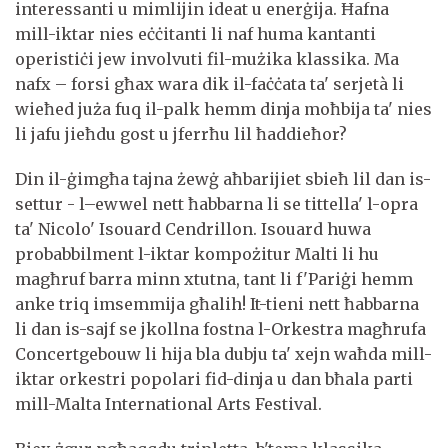
interessanti u mimlijin ideat u enerġija. Ħafna
mill-iktar nies eċċitanti li naf huma kantanti
operistiċi jew involvuti fil-mużika klassika. Ma
nafx – forsi għax wara dik il-faċċata ta' serjetà li
wieħed juża fuq il-palk hemm dinja moħbija ta' nies
li jafu jieħdu gost u jferrħu lil ħaddieħor?
Din il-ġimgħa tajna żewġ aħbarijiet sbieħ lil dan is-
settur - l–ewwel nett ħabbarna li se tittella' l-opra
ta' Nicolo' Isouard Cendrillon. Isouard huwa
probabbilment l-iktar kompożitur Malti li hu
magħruf barra minn xtutna, tant li f'Pariġi hemm
anke triq imsemmija għalih! It-tieni nett ħabbarna
li dan is-sajf se jkollna fostna l-Orkestra magħrufa
Concertgebouw li hija bla dubju ta' xejn waħda mill-
iktar orkestri popolari fid-dinja u dan bħala parti
mill-Malta International Arts Festival.