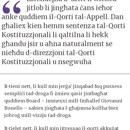
jitlob li jingħata ċans ieħor
anke quddiem il-Qorti tal-Appell. Dan
għaliex kien hemm sentenza tal-Qorti
Kostituzzjonali li qaltilna li hekk
għandu jsir u aħna naturalment se
nieħdu d-direzzjoni tal-Qorti
Kostituzzjonali u nsegwuha
It-tieni nett, li kull min jerġa' jinqabad fuq pussess
sempliċi tad-droga fi żmien qasir jintbagħat
quddiem Board – immexxi mill-Imħallef Giovanni
Bonello – sabiex jingħata l-għajnuna kollha biex
joħroġ mill-vizzju tad-droga.
It-tielet nett, li kull min jitressaq il-qorti akkużat