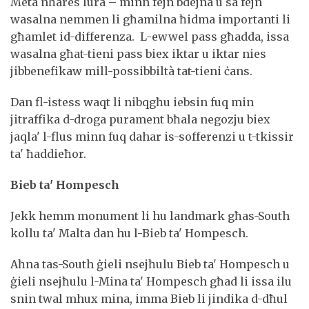
Meta nħares lura – minn fejn bdejna u sa fejn
wasalna nemmen li għamilna ħidma importanti li
għamlet id-differenza. L-ewwel pass għadda, issa
wasalna għat-tieni pass biex iktar u iktar nies
jibbenefikaw mill-possibbiltà tat-tieni ċans.
Dan fl-istess waqt li nibqgħu iebsin fuq min
jitraffika d-droga purament bħala negozju biex
jaqla' l-flus minn fuq dahar is-sofferenzi u t-tkissir
ta' ħaddieħor.
Bieb ta' Hompesch
Jekk hemm monument li hu landmark għas-South
kollu ta' Malta dan hu l-Bieb ta' Hompesch.
Aħna tas-South ġieli nsejħulu Bieb ta' Hompesch u
ġieli nsejħulu l-Mina ta' Hompesch għad li issa ilu
snin twal mhux mina, imma Bieb li jindika d-dħul