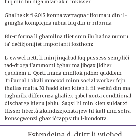
fuq min hu diġà mfarrak u mkisser.
Għalhekk fl-2015 konna wettaqna riforma u din il-
ġimgħa komplejna nibnu fuq din ir-riforma.
Bir-riforma li għamilna tliet snin ilu ħadna numru
ta' deċiżjonijiet importanti fosthom:
L-ewwel nett, li min jinqabad fuq pussess sempliċi
tad-droga f'ammonti żgħar ma jibqax jidher
quddiem il-Qorti imma minflok jidher quddiem
Tribunal Lokali mmexxi minn social worker fejn
iħallas multa. Xi ħadd kien kiteb li fil-verità din ma
tagħmilx differenza għaliex qabel xorta conditional
discharge kienu jeħlu. Saqsi lil min kien suldat xi
tfisser libertà kkundizzjonata jew lil kull min sofra
konsegwenzi għax iċċappsitlu l-kondotta.
Estendejna d-dritt li wieħed