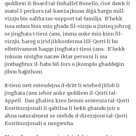
quddiem il-Board tal-Imħallef Bonello, ċioè dawk li
matul I-perkors tal-kawża jkunu diġà ħarġu mill-
vizzju bis-saħħa tas-support tal-familja. B'hekk
issa mhux biss min għadu fil-vizzju u jixtieq joħroġ
se jingħata t-tieni ċans, imma anke min kien fil-
vizzju, ħareġ u jrid jikkonferma lill-Qorti li hu
effettivament ħaqqu jingħata t-tieni ċans. B'hekk
inkunu nistgħu naraw iktar persuni li ma
jintbagħtux il-ħabs bil-fors u jkomplu għaddejjin
jibnu ħajjithom.
It-tieni nett estendejna d-dritt li wieħed jitlob li
jingħata ċans ieħor anke quddiem il-Qorti tal-
Appell. Dan għaliex kien hemm sentenza tal-Qorti
Kostituzzjonali li qaltilna li hekk għandu jsir u
aħna naturalment se nieħdu d-direzzjoni tal-Qorti
Kostituzzjonali u nsegwuha.