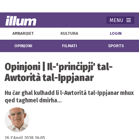
MENU
Navi
AĦBARIJIET
KULTURA
LOGIN
OPINJONI
FILMATI
SPORTS
Opinjoni | Il-'prinċipji' tal-
Awtorità tal-Ippjanar
Hu ċar għal kulħadd li l-Awtorità tal-Ippjanar mhux
qed tagħmel dmirha...
26 t'April 2018 16:05