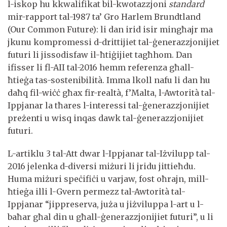
l-iskop hu kkwalifikat bil-kwotazzjoni
standard
mir-rapport tal-1987 ta’ Gro Harlem Brundtland
(Our Common Future): li dan irid isir mingħajr ma
jkunu kompromessi d-drittijiet tal-ġenerazzjonijiet
futuri li jissodisfaw il-ħtiġijiet tagħhom. Dan
ifisser li fl-AII tal-2016 hemm referenza għall-
ħtieġa tas-sostenibilità. Imma lkoll nafu li dan hu
daħq fil-wiċċ għax fir-realtà, f’Malta, l-Awtorità tal-
Ippjanar la tħares l-interessi tal-ġenerazzjonijiet
preżenti u wisq inqas dawk tal-ġenerazzjonijiet
futuri.
L-artiklu 3 tal-Att dwar l-Ippjanar tal-Iżvilupp tal-
2016 jelenka d-diversi miżuri li jridu jittieħdu.
Huma miżuri speċifiċi u varjaw, fost oħrajn, mill-
ħtieġa illi l-Gvern permezz tal-Awtorità tal-
Ippjanar “jippreserva, juża u jiżviluppa l-art u l-
baħar għal din u għall-ġenerazzjonijiet futuri”, u li