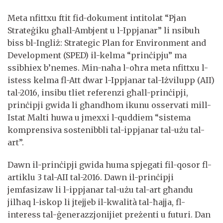
Meta nfittxu ftit fid-dokument intitolat “Pjan
Strateġiku għall-Ambjent u l-Ippjanar” li nsibuh
biss bl-Ingliż: Strategic Plan for Environment and
Development (SPED) il-kelma “prinċipju” ma
ssibhiex b’nemes. Min-naħa l-oħra meta nfittxu l-
istess kelma fl-Att dwar l-Ippjanar tal-Iżvilupp (AII)
tal-2016, insibu tliet referenzi għall-prinċipji,
prinċipji gwida li għandhom ikunu osservati mill-
Istat Malti huwa u jmexxi l-quddiem “sistema
komprensiva sostenibbli tal-ippjanar tal-użu tal-
art”.
Dawn il-prinċipji gwida huma spjegati fil-qosor fl-
artiklu 3 tal-AII tal-2016. Dawn il-prinċipji
jemfasizaw li l-ippjanar tal-użu tal-art għandu
jilħaq l-iskop li jtejjeb il-kwalità tal-ħajja, fl-
interess tal-ġenerazzjonijiet preżenti u futuri. Dan