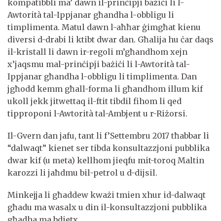
kompatibbli ma’ dawn il-prinċipji bażiċi li l-
Awtorità tal-Ippjanar għandha l-obbligu li
timplimenta. Matul dawn l-aħħar ġimgħat kienu
diversi d-drabi li ktibt dwar dan. Għalija hu ċar daqs
il-kristall li dawn ir-regoli m’għandhom xejn
x’jaqsmu mal-prinċipji bażiċi li l-Awtorità tal-
Ippjanar għandha l-obbligu li timplimenta. Dan
jgħodd kemm għall-forma li għandhom illum kif
ukoll jekk jitwettaq il-ftit tibdil fihom li qed
tipproponi l-Awtorità tal-Ambjent u r-Riżorsi.
Il-Gvern dan jafu, tant li f’Settembru 2017 tħabbar li
“dalwaqt” kienet ser tibda konsultazzjoni pubblika
dwar kif (u meta) kellhom jieqfu mit-toroq Maltin
karozzi li jaħdmu bil-petrol u d-dijsil.
Minkejja li għaddew kważi tmien xhur id-dalwaqt
għadu ma wasalx u din il-konsultazzjoni pubblika
għadha ma bdietx.