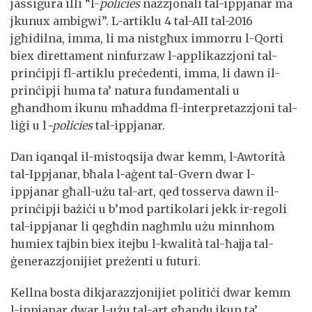
jassigura illi “l-
policies
nazzjonali tal-ippjanar ma
jkunux ambigwi”. L-artiklu 4 tal-AII tal-2016
jgħidilna, imma, li ma nistgħux immorru l-Qorti
biex direttament ninfurzaw l-applikazzjoni tal-
prinċipji fl-artiklu preċedenti, imma, li dawn il-
prinċipji huma ta’ natura fundamentali u
għandhom ikunu mħaddma fl-interpretazzjoni tal-
liġi u l
-policies
tal-ippjanar.
Dan iqanqal il-mistoqsija dwar kemm, l-Awtorità
tal-Ippjanar, bħala l-aġent tal-Gvern dwar l-
ippjanar għall-użu tal-art, qed tosserva dawn il-
prinċipji bażiċi u b’mod partikolari jekk ir-regoli
tal-ippjanar li qegħdin nagħmlu użu minnhom
humiex tajbin biex itejbu l-kwalità tal-ħajja tal-
ġenerazzjonijiet preżenti u futuri.
Kellna bosta dikjarazzjonijiet politiċi dwar kemm
l-ippjanar dwar l-użu tal-art għandu jkun ta’