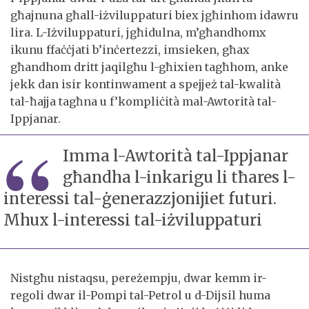
għajnuna għall-iżviluppaturi biex jgħinhom idawru
lira. L-Iżviluppaturi, jgħidulna, m’għandhomx
ikunu ffaċċjati b’inċertezzi, imsieken, għax
għandhom dritt jaqilgħu l-għixien tagħhom, anke
jekk dan isir kontinwament a spejjeż tal-kwalità
tal-ħajja tagħna u f’kompliċità mal-Awtorità tal-
Ippjanar.
Imma l-Awtorità tal-Ippjanar
għandha l-inkarigu li tħares l-
interessi tal-ġenerazzjonijiet futuri.
Mhux l-interessi tal-iżviluppaturi
Nistgħu nistaqsu, pereżempju, dwar kemm ir-
regoli dwar il-Pompi tal-Petrol u d-Dijsil huma