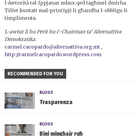
l-Awtorità tal-Ippjanar mhux qed tagħmel dmirha.
Tilfet kuntatt mal-prinċipji li għandha l-obbligu li
timplimenta.
L-awtur li hu Perit hu ċ-Chairman ta’ Alternattiva
Demokratika.
carmel.cacopardo@alternattiva.org.mt
,
http://carmelcacopardo.wordpress.com
RECOMMENDED FOR YOU
BLOGS
Trasparenza
BLOGS
Bini mingħajr ruħ