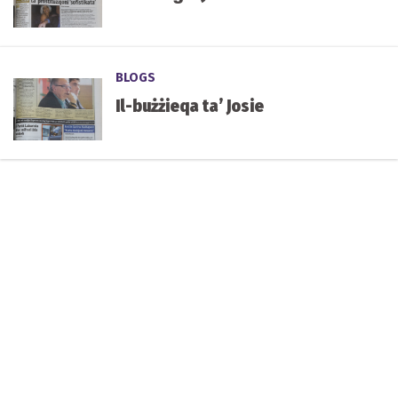
BLOGS
Il-bużżieqa ta’ Josie