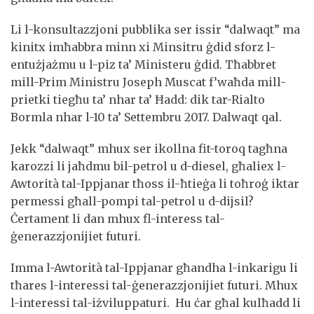
Li l-konsultazzjoni pubblika ser issir “dalwaqt” ma
kinitx imħabbra minn xi Minsitru ġdid sforz l-
entużjażmu u l-piz ta’ Ministeru ġdid. Tħabbret
mill-Prim Ministru Joseph Muscat f’waħda mill-
prietki tiegħu ta’ nhar ta’ Ħadd: dik tar-Rialto
Bormla nhar l-10 ta’ Settembru 2017. Dalwaqt qal.
Jekk “dalwaqt” mhux ser ikollna fit-toroq tagħna
karozzi li jaħdmu bil-petrol u d-diesel, għaliex l-
Awtorità tal-Ippjanar tħoss il-ħtieġa li toħroġ iktar
permessi għall-pompi tal-petrol u d-dijsil?
Ċertament li dan mhux fl-interess tal-
ġenerazzjonijiet futuri.
Imma l-Awtorità tal-Ippjanar għandha l-inkarigu li
tħares l-interessi tal-ġenerazzjonijiet futuri. Mhux
l-interessi tal-iżviluppaturi. Hu ċar għal kulħadd li