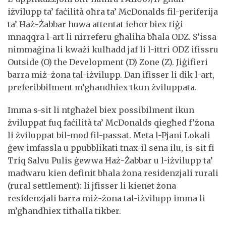
iżvilupp ta’ faċilità oħra ta’ McDonalds fil-periferija
ta’ Ħaż-Żabbar huwa attentat ieħor biex tiġi
mnaqqra l-art li nirreferu għaliha bħala ODZ. S’issa
nimmaġina li kważi kulħadd jaf li l-ittri ODZ ifissru
Outside (O) the Development (D) Zone (Z). Jiġifieri
barra miż-żona tal-iżvilupp. Dan ifisser li dik l-art,
preferibbilment m’għandhiex tkun żviluppata.
Imma s-sit li ntgħażel biex possibilment ikun
żviluppat fuq faċilità ta’ McDonalds qiegħed f’żona
li żviluppat bil-mod fil-passat. Meta l-Pjani Lokali
ġew imfassla u ppubblikati tnax-il sena ilu, is-sit fi
Triq Salvu Pulis ġewwa Ħaż-Żabbar u l-iżvilupp ta’
madwaru kien definit bħala żona residenzjali rurali
(rural settlement): li jfisser li kienet żona
residenzjali barra miż-żona tal-iżvilupp imma li
m’għandhiex titħalla tikber.