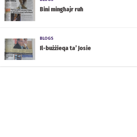
Bini mingħajr ruħ
BLOGS
Il-bużżieqa ta’ Josie