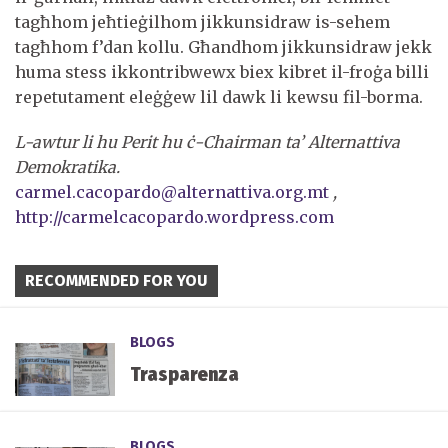
tagħhom jeħtieġilhom jikkunsidraw is-sehem
tagħhom f’dan kollu. Għandhom jikkunsidraw jekk
huma stess ikkontribwewx biex kibret il-froġa billi
repetutament eleġġew lil dawk li kewsu fil-borma.
L-awtur li hu Perit hu ċ-Chairman ta’ Alternattiva
Demokratika.
carmel.cacopardo@alternattiva.org.mt
,
http://carmelcacopardo.wordpress.com
RECOMMENDED FOR YOU
BLOGS
Trasparenza
BLOGS