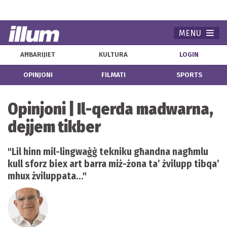
MENU
Navi
AĦBARIJIET
KULTURA
LOGIN
OPINJONI
FILMATI
SPORTS
Opinjoni | Il-qerda madwarna,
dejjem tikber
"Lil hinn mil-lingwaġġ tekniku għandna nagħmlu
kull sforz biex art barra miż-żona ta’ żvilupp tibqa’
mhux żviluppata..."