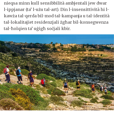
nieqsa minn kull sensibbilità ambjentali jew dwar
l-ippjanar (ta’ l-użu tal-art). Din l-insensittività hi l-
kawża tal-qerda bil-mod tal-kampanja u tal-identità
tal-lokalitajiet residenzjali żgħar bil-konsegwenza
tal-ħolqien ta’ uġigħ soċjali kbir.