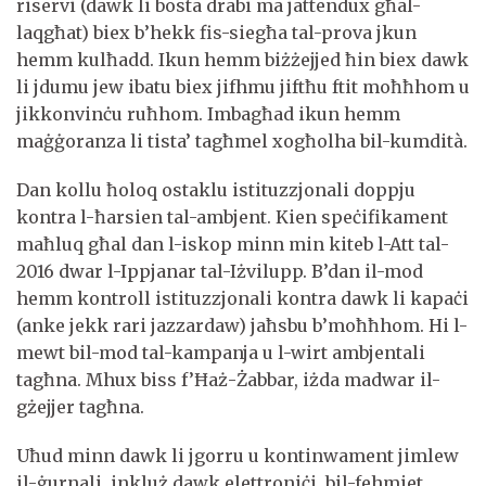
riservi (dawk li bosta drabi ma jattendux għal-
laqgħat) biex b’hekk fis-siegħa tal-prova jkun
hemm kulħadd. Ikun hemm biżżejjed ħin biex dawk
li jdumu jew ibatu biex jifhmu jiftħu ftit moħħhom u
jikkonvinċu ruħhom. Imbagħad ikun hemm
maġġoranza li tista’ tagħmel xogħolha bil-kumdità.
Dan kollu ħoloq ostaklu istituzzjonali doppju
kontra l-ħarsien tal-ambjent. Kien speċifikament
maħluq għal dan l-iskop minn min kiteb l-Att tal-
2016 dwar l-Ippjanar tal-Iżvilupp. B’dan il-mod
hemm kontroll istituzzjonali kontra dawk li kapaċi
(anke jekk rari jazzardaw) jaħsbu b’moħħhom. Hi l-
mewt bil-mod tal-kampanja u l-wirt ambjentali
tagħna. Mhux biss f’Ħaż-Żabbar, iżda madwar il-
gżejjer tagħna.
Uħud minn dawk li jgorru u kontinwament jimlew
il-ġurnali, inkluż dawk elettroniċi, bil-fehmiet