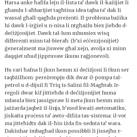
Ħarsa anke ħafifa lejn il-lista ta’ dawk il-każijiet li
għamlu l-aħbarijiet tagħtina idea tajba ta’ dak li
wassal għall-qagħda preżenti. Il-problema bażika
hi dawk l-irġiel u n-nisa li ntgħażlu biex jieħdu d-
deċiżjonijiet. Dawk tal-lum mhumiex wisq
differenti minn tal-bieraħ: (b’xi eċċezzjonijiet)
ġeneralment ma jiswew għal xejn, avolja xi minn
daqqiet uħud jippruvaw ikunu raġjonevoli.
Hu rari ħafna li jkun hemm xi deċiżjoni li tkun ser
taqbżilhom: pereżempju dik dwar il-pompa tal-
petrol u d-dijsil fi Triq is-Salini fil-Magħtab. Ir-
regoli dwar kif jittieħdu d-deċiżjonijiet huma
mfassla biex jassiguraw li meta jkun hemm min
jażżarda jaqbeż il-linja, b’mod kważi awtomatiku,
jiskatta proċess ta’ awto-difiża tas-sistema: il-vot
ma jitteħidtx dak il-ħin iżda fis-seduta ta’ wara.
Dakinhar imbagħad ikun possibbli li jissejħu r-