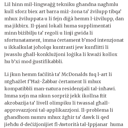
Lil hinn mil-lingwaġġ tekniku għandna nagħmlu
kull sforz biex art barra miż-żona ta’ żvilupp tibqa’
mhux żviluppata u li fejn diġà hemm l-iżvilupp, dan
ma jikbirx. Il-pjani lokali huma supplimentati
minn biżibilju ta’ regoli u linji gwida li
sfortunatament, imma ċertament b’mod intenzjonat
u ikkalkulat joħolqu kuntrasti jew kunflitti li
jwasslu għall-konklużjoni loġika li kważi kollox
hu b’xi mod ġustifikabbli.
Li jkun hemm faċilità ta’ McDonalds fuq l-art li
ntgħażlet f’Ħaż-Żabbar ċertament li mhux
kompatibbli man-natura residenzjali tal-inħawi.
Imma xejn ma nkun sorpriż jekk ikollna ftit
akrobazija ta’ livell olimpiku li twassal għall-
approvazzjoni tal-applikazzjoni. Il-problema li
għandhom numru mhux żgħir ta’ dawk li qed
jieħdu d-deċiżjonijiet fl-Awtorità tal-Ippjanar huma