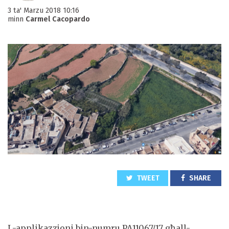
3 ta' Marzu 2018 10:16
minn
Carmel Cacopardo
TWEET
SHARE
L-applikazzjoni bin-numru PA11067/17 għall-