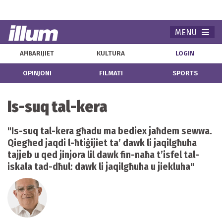
MENU
Navi
AĦBARIJIET
KULTURA
LOGIN
OPINJONI
FILMATI
SPORTS
Is-suq tal-kera
"Is-suq tal-kera għadu ma bediex jaħdem sewwa.
Qiegħed jaqdi l-ħtiġijiet ta’ dawk li jaqilgħuha
tajjeb u qed jinjora lil dawk fin-naħa t’isfel tal-
iskala tad-dħul: dawk li jaqilgħuha u jiekluha"