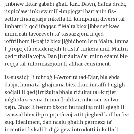
jinbnew iktar gabubi għall-kiri. Dawn, ħafna drabi,
jispiċċaw jinkrew mill-impjegati barranin fis-
settur finanzjarju inkella fil-kumpaniji diversi tal-
imħatri li qed ifaqqsu f’Malta biex jibbenefikaw
minn rati favorevoli ta’ tassazzjoni li qed
joffrilhom il-pajjiż biex jiġbidhom lejn Malta. Imma
l-proprjetà residenzjali li tista’ tinkera mill-Maltin
qed titħalla vojta. Dan jirriżulta ċar minn eżami bir-
reqqa tal-informazzjoni fl-aħħar ċensiment.
Is-sussidji li toħroġ l-Awtorità tad-Djar, bla ebda
dubju, huma ta’ għajnuna biex ikun imtaffi l-uġigħ
soċjali li qed jirriżulta bħala riżultat tal-kirjiet
m’għola s-sema. Imma fl-aħħar, mhu ser isolvu
xejn. Għax li hemm bżonn hu taqliba mill-qiegħ li
twassal biex il-proprjetà vojta titqiegħed kollha fis-
suq. Idealment, dan naslu għalih permezz ta’
inċentivi fiskali li diġà ġew introdotti inkella li