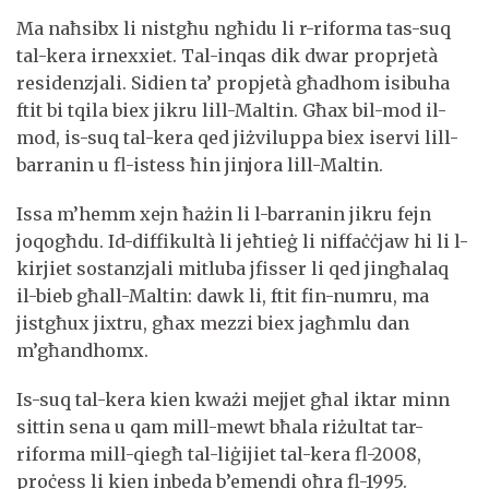
Ma naħsibx li nistgħu ngħidu li r-riforma tas-suq
tal-kera irnexxiet. Tal-inqas dik dwar proprjetà
residenzjali. Sidien ta’ propjetà għadhom isibuha
ftit bi tqila biex jikru lill-Maltin. Għax bil-mod il-
mod, is-suq tal-kera qed jiżviluppa biex iservi lill-
barranin u fl-istess ħin jinjora lill-Maltin.
Issa m’hemm xejn ħażin li l-barranin jikru fejn
joqogħdu. Id-diffikultà li jeħtieġ li niffaċċjaw hi li l-
kirjiet sostanzjali mitluba jfisser li qed jingħalaq
il-bieb għall-Maltin: dawk li, ftit fin-numru, ma
jistgħux jixtru, għax mezzi biex jagħmlu dan
m’għandhomx.
Is-suq tal-kera kien kważi mejjet għal iktar minn
sittin sena u qam mill-mewt bħala riżultat tar-
riforma mill-qiegħ tal-liġijiet tal-kera fl-2008,
proċess li kien inbeda b’emendi oħra fl-1995.