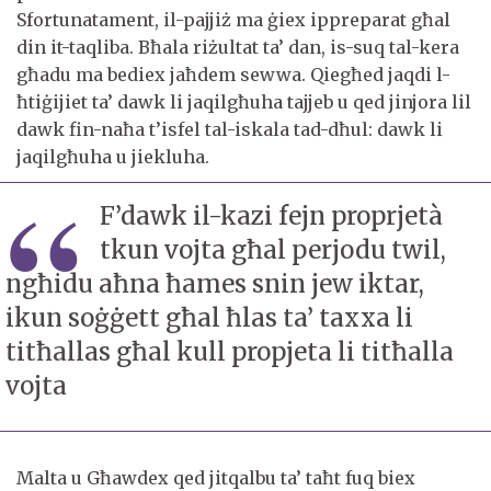
Sfortunatament, il-pajjiż ma ġiex ippreparat għal
din it-taqliba. Bħala riżultat ta’ dan, is-suq tal-kera
għadu ma bediex jaħdem sewwa. Qiegħed jaqdi l-
ħtiġijiet ta’ dawk li jaqilgħuha tajjeb u qed jinjora lil
dawk fin-naħa t’isfel tal-iskala tad-dħul: dawk li
jaqilgħuha u jiekluha.
F’dawk il-kazi fejn proprjetà
tkun vojta għal perjodu twil,
ngħidu aħna ħames snin jew iktar,
ikun soġġett għal ħlas ta’ taxxa li
titħallas għal kull propjeta li titħalla
vojta
Malta u Għawdex qed jitqalbu ta’ taħt fuq biex