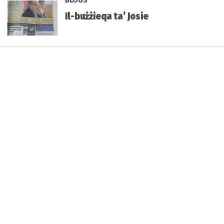
BLOGS
Il-bużżieqa ta’ Josie