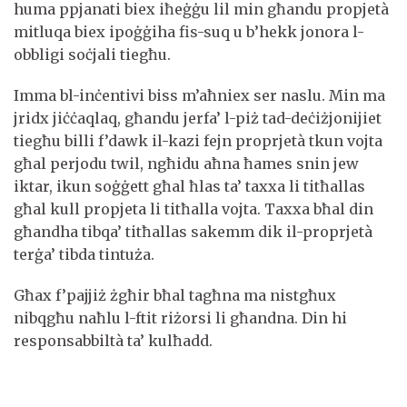
huma ppjanati biex iħeġġu lil min għandu propjetà
mitluqa biex ipoġġiha fis-suq u b’hekk jonora l-
obbligi soċjali tiegħu.
Imma bl-inċentivi biss m’aħniex ser naslu. Min ma
jridx jiċċaqlaq, għandu jerfa’ l-piż tad-deċiżjonijiet
tiegħu billi f’dawk il-kazi fejn proprjetà tkun vojta
għal perjodu twil, ngħidu aħna ħames snin jew
iktar, ikun soġġett għal ħlas ta’ taxxa li titħallas
għal kull propjeta li titħalla vojta. Taxxa bħal din
għandha tibqa’ titħallas sakemm dik il-proprjetà
terġa’ tibda tintuża.
Għax f’pajjiż żgħir bħal tagħna ma nistgħux
nibqgħu naħlu l-ftit riżorsi li għandna. Din hi
responsabbiltà ta’ kulħadd.