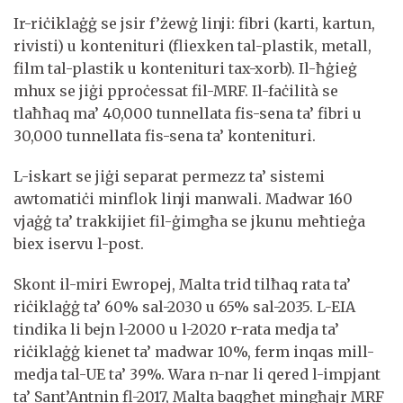
Ir-riċiklaġġ se jsir f’żewġ linji: fibri (karti, kartun,
rivisti) u kontenituri (fliexken tal-plastik, metall,
film tal-plastik u kontenituri tax-xorb). Il-ħġieġ
mhux se jiġi pproċessat fil-MRF. Il-faċilità se
tlaħħaq ma’ 40,000 tunnellata fis-sena ta’ fibri u
30,000 tunnellata fis-sena ta’ kontenituri.
L-iskart se jiġi separat permezz ta’ sistemi
awtomatiċi minflok linji manwali. Madwar 160
vjaġġ ta’ trakkijiet fil-ġimgħa se jkunu meħtieġa
biex iservu l-post.
Skont il-miri Ewropej, Malta trid tilħaq rata ta’
riċiklaġġ ta’ 60% sal-2030 u 65% sal-2035. L-EIA
tindika li bejn l-2000 u l-2020 r-rata medja ta’
riċiklaġġ kienet ta’ madwar 10%, ferm inqas mill-
medja tal-UE ta’ 39%. Wara n-nar li qered l-impjant
ta’ Sant’Antnin fl-2017, Malta baqgħet mingħajr MRF