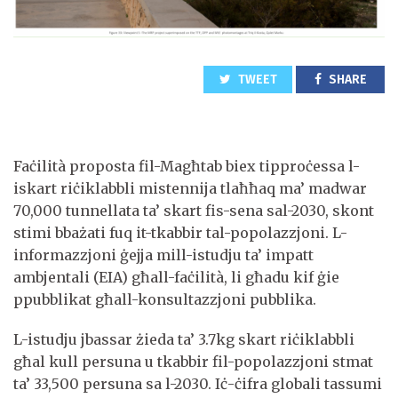
TWEET
SHARE
Faċilità proposta fil-Magħtab biex tipproċessa l-
iskart riċiklabbli mistennija tlaħħaq ma’ madwar
70,000 tunnellata ta’ skart fis-sena sal-2030, skont
stimi bbażati fuq it-tkabbir tal-popolazzjoni. L-
informazzjoni ġejja mill-istudju ta’ impatt
ambjentali (EIA) għall-faċilità, li għadu kif ġie
ppubblikat għall-konsultazzjoni pubblika.
L-istudju jbassar żieda ta’ 3.7kg skart riċiklabbli
għal kull persuna u tkabbir fil-popolazzjoni stmat
ta’ 33,500 persuna sa l-2030. Iċ-ċifra globali tassumi