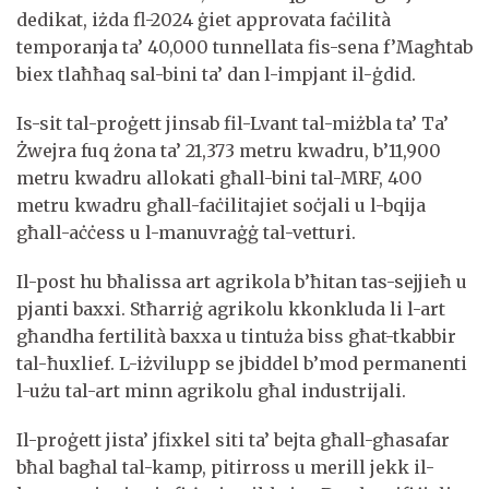
dedikat, iżda fl-2024 ġiet approvata faċilità
temporanja ta’ 40,000 tunnellata fis-sena f’Magħtab
biex tlaħħaq sal-bini ta’ dan l-impjant il-ġdid.
Is-sit tal-proġett jinsab fil-Lvant tal-miżbla ta’ Ta’
Żwejra fuq żona ta’ 21,373 metru kwadru, b’11,900
metru kwadru allokati għall-bini tal-MRF, 400
metru kwadru għall-faċilitajiet soċjali u l-bqija
għall-aċċess u l-manuvraġġ tal-vetturi.
Il-post hu bħalissa art agrikola b’ħitan tas-sejjieħ u
pjanti baxxi. Stħarriġ agrikolu kkonkluda li l-art
għandha fertilità baxxa u tintuża biss għat-tkabbir
tal-ħuxlief. L-iżvilupp se jbiddel b’mod permanenti
l-użu tal-art minn agrikolu għal industrijali.
Il-proġett jista’ jfixkel siti ta’ bejta għall-għasafar
bħal bagħal tal-kamp, pitirross u merill jekk il-