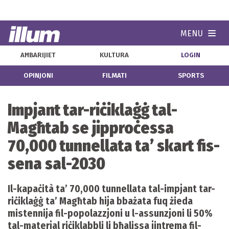
MENU
Navi
AĦBARIJIET
KULTURA
LOGIN
OPINJONI
FILMATI
SPORTS
Impjant tar-riċiklaġġ tal-
Magħtab se jipproċessa
70,000 tunnellata ta’ skart fis-
sena sal-2030
Il-kapaċità ta’ 70,000 tunnellata tal-impjant tar-
riċiklaġġ ta’ Magħtab hija bbażata fuq żieda
mistennija fil-popolazzjoni u l-assunzjoni li 50%
tal-materjal riċiklabbli li bħalissa jintrema fil-