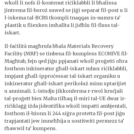
wkoll li nofs il-kontenut riċiklabbli li bħalissa
jintrema fil-boroż suwed se jiġi separat fil-post u li
l-iskema tal-BCRS tkompli tnaqqas in-numru ta’
plastik u fliexken imħallta li jidħlu fil-fluss tal-
iskart.
Il-faċilità magħrufa bħala Materials Recovery
Facility (MRF) se tinbena fil-kumpless ECOHIVE fil-
Magħtab, fejn qed jiġu ppjanati wkoll proġetti oħra
fosthom inkineratur għall-iskart mhux riċiklabbli,
impjant għall-ipproċessar tal-iskart organiku u
inkineratur għall-iskart perikoluż minn sptarijiet
u annimali. L-istudju jikkonferma r-rwol kruċjali
tal-proġett biex Malta tilħaq il-miri tal-UE dwar ir-
riċiklaġġ iżda jidentifika wkoll impatti ambjentali,
fosthom il-bżonn li 244 siġra protetta fil-post jiġu
trapjantati jew imneħħija u sostitwiti permezz ta’
tħawwil ta’ kumpens.