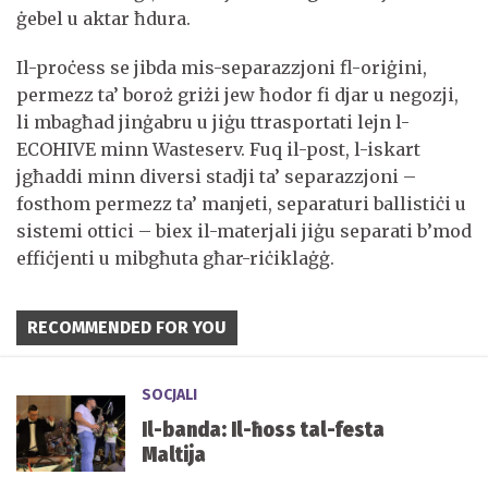
ġebel u aktar ħdura.
Il-proċess se jibda mis-separazzjoni fl-oriġini,
permezz ta’ boroż griżi jew ħodor fi djar u negozji,
li mbagħad jinġabru u jiġu ttrasportati lejn l-
ECOHIVE minn Wasteserv. Fuq il-post, l-iskart
jgħaddi minn diversi stadji ta’ separazzjoni –
fosthom permezz ta’ manjeti, separaturi ballistiċi u
sistemi ottici – biex il-materjali jiġu separati b’mod
effiċjenti u mibgħuta għar-riċiklaġġ.
RECOMMENDED FOR YOU
SOCJALI
Il-banda: Il-ħoss tal-festa
Maltija