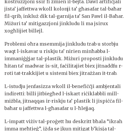
kostruzzjoni ssir fi żmien il-bejta. Dawl artifiċjali
jista’ jaffettwa wkoll kolonji ta’ għasafar tal-baħar
fil-qrib, inkluż dik tal-garnija ta’ San Pawl il-Baħar.
Miżuri ta’ mitigazzjoni jinkludu li ma jsirux
xogħlijiet billejl.
Problemi oħra msemmija jinkludu trab u storbju
waqt l-iskavar u riskju ta’ nirien minħabba l-
immaniġġjar tal-plastik. Miżuri proposti jinkludu
ħitan ta’ madwar is-sit, faċilitajiet biex jitnaddfu r-
roti tat-trakkijiet u sistemi biex jitrażżan it-trab.
L-istudju jenfasizza wkoll il-benefiċċji ambjentali
indiretti: billi jitbiegħed l-iskart riċiklabbli mill-
miżbla, jitnaqqas ir-riskju ta’ plastik li jispiċċa fil-
baħar u jaffettwa l-għasafar u l-ħlejjaq.
L-impatt viżiv tal-proġett hu deskritt bħala “ikrah
imma meħtieġ”, iżda se jkun mitigat b’kisja tal-