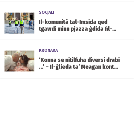
SOCJALI
Il-komunità tal-Imsida qed
tgawdi minn pjazza ġdida fil-
qalba tal-lokalità
KRONAKA
‘Konna se nitilfuha diversi drabi
...’ – Il-ġlieda ta’ Meagan kontra
kundizzjoni ġenetika ultrarari