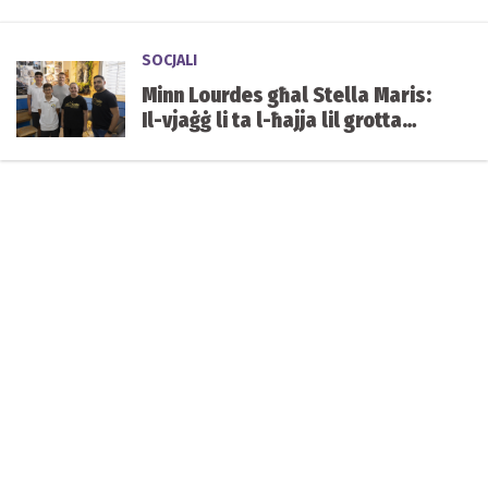
kundizzjoni ġenetika ultrarari
SOCJALI
Minn Lourdes għal Stella Maris:
Il-vjaġġ li ta l-ħajja lil grotta
mibnija mill-istudenti