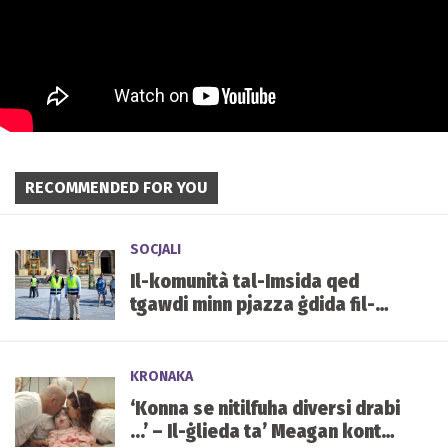
RECOMMENDED FOR YOU
SOCJALI
Il-komunità tal-Imsida qed
tgawdi minn pjazza ġdida fil-
qalba tal-lokalità
KRONAKA
‘Konna se nitilfuha diversi drabi
...’ – Il-ġlieda ta’ Meagan kontra