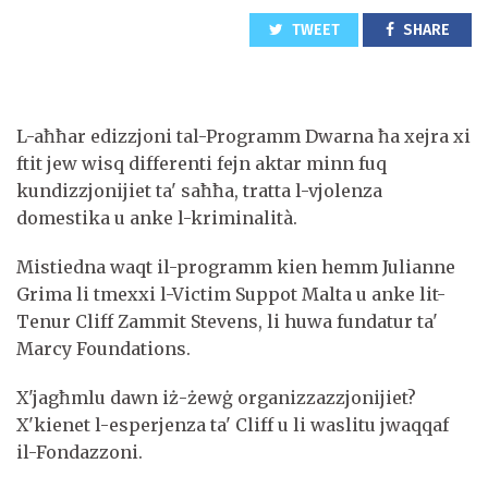
TWEET
SHARE
L-aħħar edizzjoni tal-Programm Dwarna ħa xejra xi
ftit jew wisq differenti fejn aktar minn fuq
kundizzjonijiet ta' saħħa, tratta l-vjolenza
domestika u anke l-kriminalità.
Mistiedna waqt il-programm kien hemm Julianne
Grima li tmexxi l-Victim Suppot Malta u anke lit-
Tenur Cliff Zammit Stevens, li huwa fundatur ta'
Marcy Foundations.
X'jagħmlu dawn iż-żewġ organizzazzjonijiet?
X'kienet l-esperjenza ta' Cliff u li waslitu jwaqqaf
il-Fondazzoni.