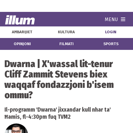
MENU
Navi
AĦBARIJIET
KULTURA
LOGIN
OPINJONI
FILMATI
SPORTS
Dwarna | X'wassal lit-tenur
Cliff Zammit Stevens biex
waqqaf fondazzjoni b'isem
ommu?
Il-programm 'Dwarna' jixxandar kull nhar ta'
Ħamis, fl-4:30pm fuq TVM2