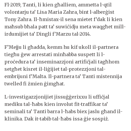
Fl-2019, Tanti, li kien għalliem, ammetta l-qtil
volontarju ta’ Lisa Maria Zahra, bint l-alberġist
Tony Zahra. Il-ħmistax-il sena mietet f’dak li kien
maħsub bħala patt ta’ suwiċidju meta waqgħet mill-
irdumijiet ta’ Dingli f’Marzu tal-2014.
F’Mejju li għadda, kemm hu kif ukoll il-partnera
tiegħu ġew arrestati minħabba suspett li l-
proċedura ta’ inseminazzjoni artifiċjali tagħhom
setgħet kisret il-liġijiet tal-protezzjoni tal-
embrijuni f’Malta. Il-partnera ta’ Tanti mistennija
twelled fi żmien ġimgħat.
L-investigazzjonijiet jissuġġerixxu li uffiċjal
mediku tal-ħabs kien involut fit-traffikar ta’
seminali ta’ Tanti barra l-ħabs biex jaslu għand il-
klinika. Dak it-tabib tal-ħabs issa ġie sospiż.