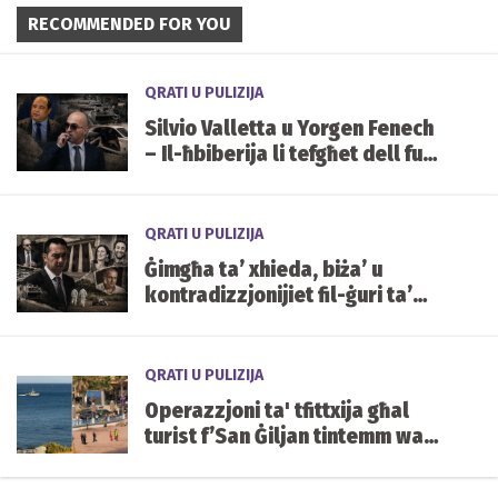
RECOMMENDED FOR YOU
QRATI U PULIZIJA
Silvio Valletta u Yorgen Fenech
– Il-ħbiberija li tefgħet dell fuq
waħda mill-akbar
investigazzjonijiet fl-istorja ta’
Malta
QRATI U PULIZIJA
Ġimgħa ta’ xhieda, biża’ u
kontradizzjonijiet fil-ġuri ta’
Yorgen Fenech
QRATI U PULIZIJA
Operazzjoni ta' tfittxija għal
turist f’San Ġiljan tintemm wara
li nstab qawwi u sħiħ fil-viċin