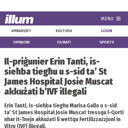
MENU
Navi
AĦBARIJIET
KULTURA
LOGIN
OPINJONI
FILMATI
SPORTS
Il-priġunier Erin Tanti, is-
sieħba tiegħu u s-sid ta’ St
James Hospital Josie Muscat
akkużati b’IVF illegali
Erin Tanti, is-sieħba tiegħu Marisa Gallo u s-sid
ta’ St James Hospital Josie Muscat tressqu l-Qorti
nhar it-Tnejn akkużati li wettqu Fertilizzazzjoni In
Vitro (IVF) illegali.