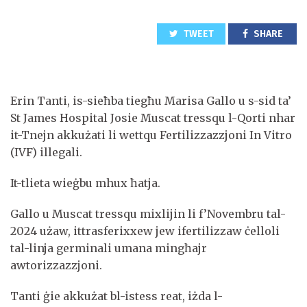
TWEET
SHARE
Erin Tanti, is-sieħba tiegħu Marisa Gallo u s-sid ta’
St James Hospital Josie Muscat tressqu l-Qorti nhar
it-Tnejn akkużati li wettqu Fertilizzazzjoni In Vitro
(IVF) illegali.
It-tlieta wieġbu mhux ħatja.
Gallo u Muscat tressqu mixlijin li f’Novembru tal-
2024 użaw, ittrasferixxew jew ifertilizzaw ċelloli
tal-linja germinali umana mingħajr
awtorizzazzjoni.
Tanti ġie akkużat bl-istess reat, iżda l-