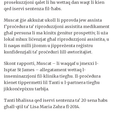
prosekuzzjoni qalet li hu wettaq dan waqt li kien
qed iservi sentenza fil-ħabs.
Muscat ġie akkużat ukoll li pprovda jew assista
f’proċedura ta’ riproduzzjoni assistita medikament
għal persuna li ma kinitx ġenitur prospettiv, li uża
lokal mhux liċenzjat għal riproduzzjoni assistita, u
li naqas milli jżomm u jippreżenta reġistru
kunfidenzjali ta’ proċeduri lill-awtoritajiet.
Skont rapporti, Muscat – li waqqaf u jmexxi l-
Isptar St James – allegatament wettaq l-
inseminazzjoni fil-klinika tiegħu. Il-proċedura
kienet tippermetti lil Tanti u l-partnera tiegħu
jikkonċepixxu tarbija.
Tanti bħalissa qed iservi sentenza ta’ 20 sena ħabs
għall-qtil ta’ Lisa Maria Zahra fl-2014.