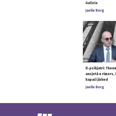
Galizia
Jaelle Borg
Il-psikjatri: Theu
ansjetà u rimors,
kapaċi jixhed
Jaelle Borg