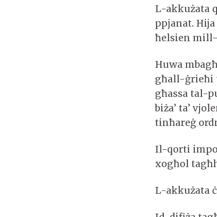
L-akkużata q
ppjanat. Hija
ħelsien mill-
Huwa mbagħad
għall-ġrieħi 
għassa tal-pu
biża’ ta’ vjo
tinħareġ ordn
Il-qorti impo
xogħol tagħh
L-akkużata ċ
Id-difiża tag