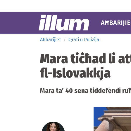
AĦBARIJIE
Aħbarijiet
Qrati u Pulizija
Mara tiċħad li a
fl-Islovakkja
Mara ta’ 40 sena tiddefendi ruħ