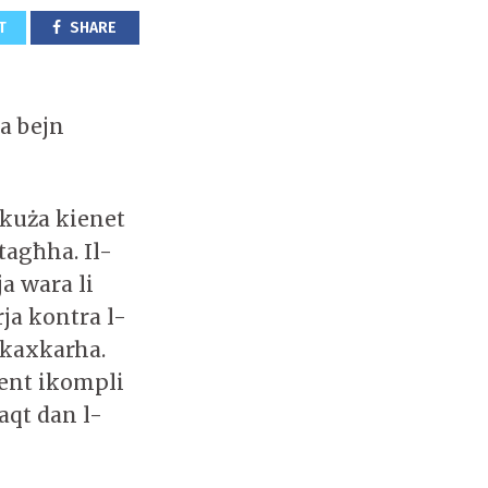
T
SHARE
a bejn
kkuża kienet
tagħha. Il-
ja wara li
rja kontra l-
 kaxkarha.
ment ikompli
waqt dan l-