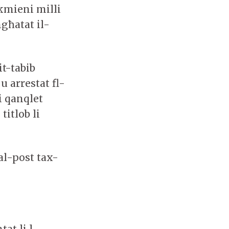
 kmieni milli
ngħatat il-
t-tabib
u arrestat fl-
i qanqlet
titlob li
al-post tax-
at li l-