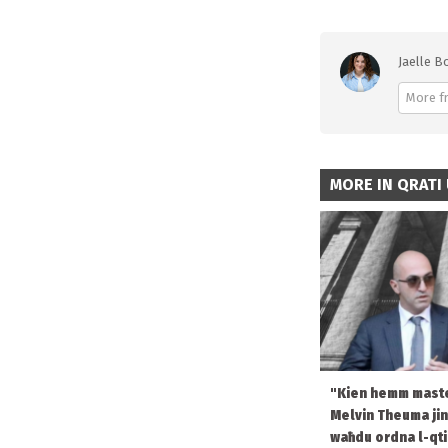
Jaelle Bo
More f
MORE IN QRATI 
"Kien hemm maste
Melvin Theuma jin
waħdu ordna l-qti