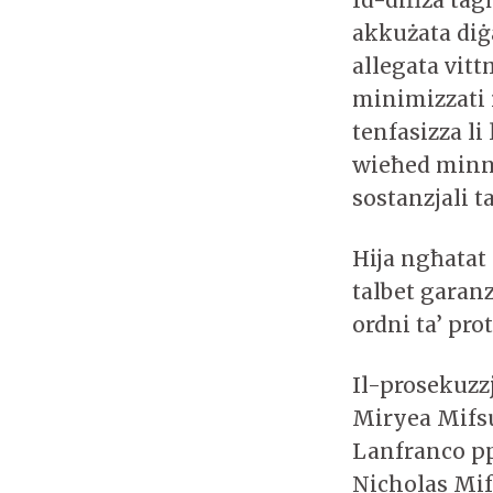
akkużata diġ
allegata vitt
minimizzati r
tenfasizza li
wieħed minnh
sostanzjali t
Hija ngħatat 
talbet garanz
ordni ta’ pro
Il-prosekuzz
Miryea Mifsu
Lanfranco pp
Nicholas Mif