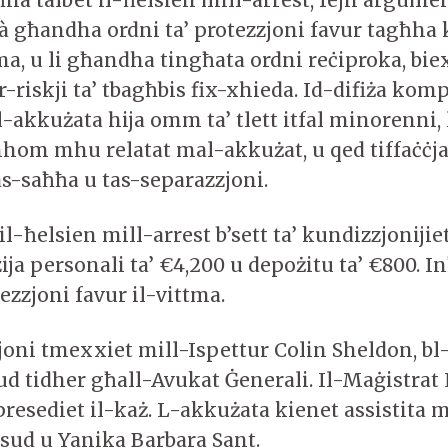
à għandha ordni ta’ protezzjoni favur tagħha 
ma, u li għandha tingħata ordni reċiproka, bie
-riskji ta’ tbagħbis fix-xhieda. Id-difiża komp
 l-akkużata hija omm ta’ tlett itfal minorenni, 
om mhu relatat mal-akkużat, u qed tiffaċċja
as-saħħa u tas-separazzjoni.
il-ħelsien mill-arrest b’sett ta’ kundizzjonijiet
ija personali ta’ €4,200 u depożitu ta’ €800. I
tezzjoni favur il-vittma.
joni tmexxiet mill-Ispettur Colin Sheldon, bl
d tidher għall-Avukat Ġenerali. Il-Maġistrat
resediet il-każ. L-akkużata kienet assistita 
sud u Yanika Barbara Sant.