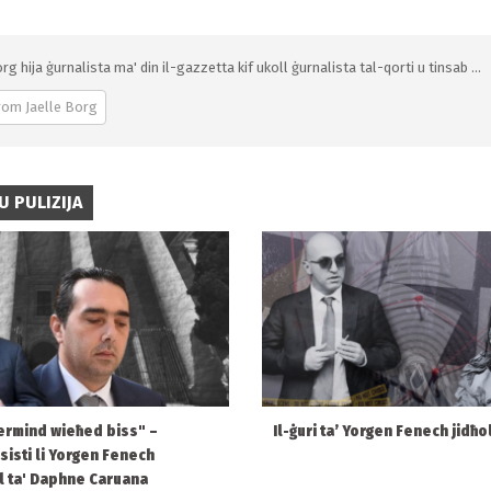
rg hija ġurnalista ma' din il-gazzetta kif ukoll ġurnalista tal-qorti u tinsab ...
rom Jaelle Borg
U PULIZIJA
rmind wieħed biss" –
Il-ġuri ta’ Yorgen Fenech jidħol
sisti li Yorgen Fenech
l ta' Daphne Caruana