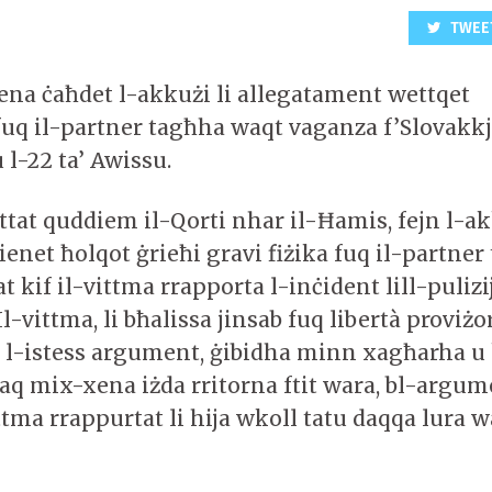
TWEE
sena ċaħdet l-akkużi li allegatament wettqet
fuq il-partner tagħha waqt vaganza f’Slovakkj
 u l-22 ta’ Awissu.
attat quddiem il-Qorti nhar il-Ħamis, fejn l-a
ienet ħolqot ġrieħi gravi fiżika fuq il-partner 
 kif il-vittma rrapporta l-inċident lill-pulizi
Il-vittma, li bħalissa jinsab fuq libertà proviżo
 l-istess argument, ġibidha minn xagħarha u
elaq mix-xena iżda rritorna ftit wara, bl-argu
vittma rrappurtat li hija wkoll tatu daqqa lura 