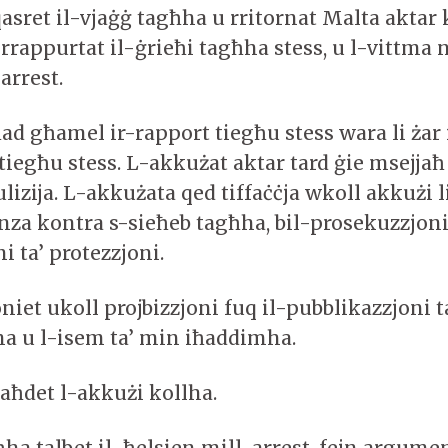
asret il-vjaġġ tagħha u rritornat Malta aktar
 rrappurtat il-ġrieħi tagħha stess, u l-vittma 
arrest.
 għamel ir-rapport tiegħu stess wara li żar i
tiegħu stess. L-akkużat aktar tard ġie msejjaħ 
lizija. L-akkużata qed tiffaċċja wkoll akkużi l
lenza kontra s-sieħeb tagħha, bil-prosekuzzjoni 
i ta’ protezzjoni.
niet ukoll projbizzjoni fuq il-pubblikazzjoni t
a u l-isem ta’ min iħaddimha.
aħdet l-akkużi kollha.
ħha talbet il-ħelsien mill-arrest, fejn argument