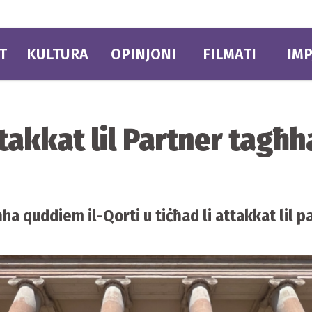
T
KULTURA
OPINJONI
FILMATI
IMP
ttakkat lil Partner tag
ha quddiem il-Qorti u tiċħad li attakkat lil 