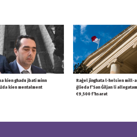
ma kien għadu jbati minn
Raġel jingħata l-ħelsien mill-
 iżda kien mentalment
ġlieda f’San Ġiljan li allegata
€9,500 f’ħsarat