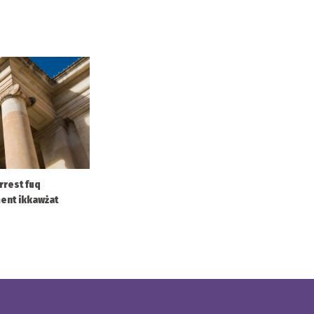
arrest fuq
ment ikkawżat