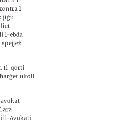
kontra l-
x jiġu
liet
li l-ebda
 spejjeż
. Il-qorti
nħarġet ukoll
-avukat
 Lara
mill-Avukati