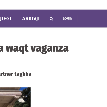
JIEGI
ARKIVJI
LOGIN
ħha waqt vaganza
partner tagħha