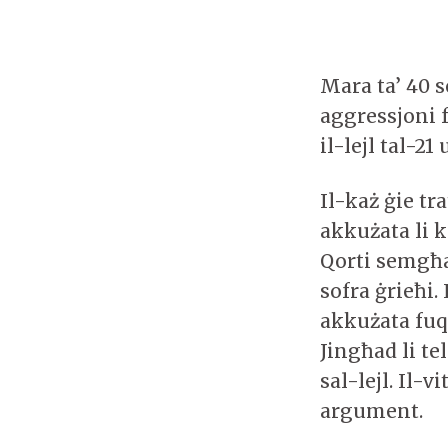
Mara ta’ 40 
aggressjoni 
il-lejl tal-21
Il-każ ġie tr
akkużata li k
Qorti semgħat
sofra ġrieħi. 
akkużata fuq
Jingħad li t
sal-lejl. Il-
argument.