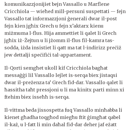
komunikazzjonijiet bejn Vassallo u Marflene
Cricchiola — wieħed mill-persuni suspettati — fejn
Vassallo tat informazzjoni ġenerali dwar il-post
fejn kien jgħix Grech u fejn x’aktarx kienu
miżmuma l-flus. Hija ammettiet li qalet li Grech
jgħix iż-Żejtun u li jżomm il-flus fil-kamra tas-
sodda, iżda insistiet li qatt ma tat l-indirizz preċiż
jew dettalji speċifiċi tal-appartament.
Il-Qorti semgħet ukoll kif Cricchiola bagħat
messaġġi lil Vassallo lejlet is-serqa biex jistaqsi
dwar il-preżenza ta’ Grech fid-dar. Vassallo qalet li
ħassitha taħt pressjoni u li ma kinitx parti minn xi
ftehim biex isseħħ is-serqa.
Il-vittma beda jissospetta fuq Vassallo minħabba li
kienet għadha toqgħod miegħu ftit ġimgħat qabel
il-każ, u l-fatt li min daħal fid-dar deher jaf eżatt