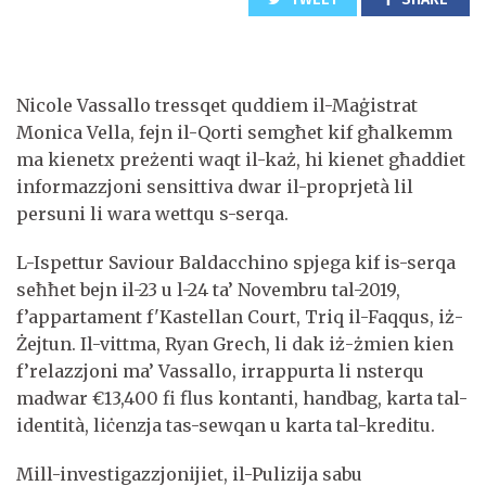
Nicole Vassallo tressqet quddiem il-Maġistrat
Monica Vella, fejn il-Qorti semgħet kif għalkemm
ma kienetx preżenti waqt il-każ, hi kienet għaddiet
informazzjoni sensittiva dwar il-proprjetà lil
persuni li wara wettqu s-serqa.
L-Ispettur Saviour Baldacchino spjega kif is-serqa
seħħet bejn il-23 u l-24 ta’ Novembru tal-2019,
f’appartament f'Kastellan Court, Triq il-Faqqus, iż-
Żejtun. Il-vittma, Ryan Grech, li dak iż-żmien kien
f’relazzjoni ma’ Vassallo, irrappurta li nsterqu
madwar €13,400 fi flus kontanti, handbag, karta tal-
identità, liċenzja tas-sewqan u karta tal-kreditu.
Mill-investigazzjonijiet, il-Pulizija sabu