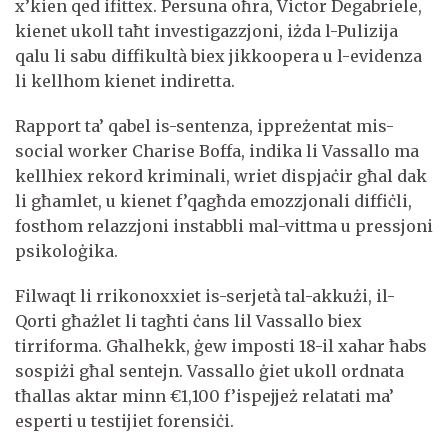
x’kien qed ifittex. Persuna oħra, Victor Degabriele,
kienet ukoll taħt investigazzjoni, iżda l-Pulizija
qalu li sabu diffikultà biex jikkoopera u l-evidenza
li kellhom kienet indiretta.
Rapport ta’ qabel is-sentenza, ippreżentat mis-
social worker Charise Boffa, indika li Vassallo ma
kellhiex rekord kriminali, wriet dispjaċir għal dak
li għamlet, u kienet f’qagħda emozzjonali diffiċli,
fosthom relazzjoni instabbli mal-vittma u pressjoni
psikoloġika.
Filwaqt li rrikonoxxiet is-serjetà tal-akkużi, il-
Qorti għażlet li tagħti ċans lil Vassallo biex
tirriforma. Għalhekk, ġew imposti 18-il xahar ħabs
sospiżi għal sentejn. Vassallo ġiet ukoll ordnata
tħallas aktar minn €1,100 f’ispejjeż relatati ma’
esperti u testijiet forensiċi.