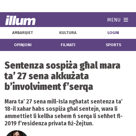
MENU
Navi
AĦBARIJIET
KULTURA
LOGIN
OPINJONI
FILMATI
SPORTS
Sentenza sospiża għal mara
ta’ 27 sena akkużata
b’involviment f’serqa
Mara ta’ 27 sena mill-Isla ngħatat sentenza ta’
18-il xahar ħabs sospiża għal sentejn, wara li
ammettiet li kellha sehem fi serqa li seħħet fl-
2019 f’residenza privata fiż-Żejtun.