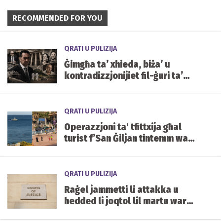
RECOMMENDED FOR YOU
QRATI U PULIZIJA
Ġimgħa ta’ xhieda, biża’ u
kontradizzjonijiet fil-ġuri ta’
Yorgen Fenech
QRATI U PULIZIJA
Operazzjoni ta' tfittxija għal
turist f’San Ġiljan tintemm wara
li nstab qawwi u sħiħ fil-viċin
QRATI U PULIZIJA
Raġel jammetti li attakka u
hedded li joqtol lil martu wara
li rrappurtatu