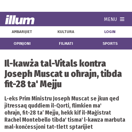
MENU
Navi
AĦBARIJIET
KULTURA
LOGIN
OPINJONI
FILMATI
SPORTS
Il-kawża tal-Vitals kontra
Joseph Muscat u oħrajn, tibda
fit-28 ta' Mejju
L-eks Prim Ministru Joseph Muscat se jkun qed
jitressaq quddiem il-Qorti, flimkien ma'
oħrajn, fit-28 ta’ Mejju, hekk kif il-Maġistrat
Rachel Montebello tibda' tisma' l-kawza marbuta
mal-konċessjoni tat-tlett sptarijiet