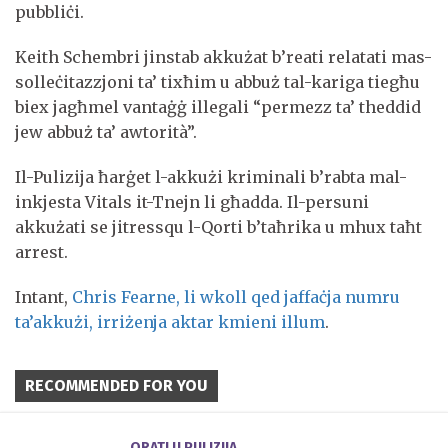
pubbliċi.
Keith Schembri jinstab akkużat b’reati relatati mas-
solleċitazzjoni ta’ tixħim u abbuż tal-kariga tiegħu
biex jagħmel vantaġġ illegali “permezz ta’ theddid
jew abbuż ta’ awtorità”.
Il-Pulizija ħarġet l-akkużi kriminali b’rabta mal-
inkjesta Vitals it-Tnejn li għadda. Il-persuni
akkużati se jitressqu l-Qorti b’taħrika u mhux taħt
arrest.
Intant,
Chris Fearne, li wkoll qed jaffaċja numru
ta’akkużi, irriżenja aktar kmieni illum
.
RECOMMENDED FOR YOU
QRATI U PULIZIJA