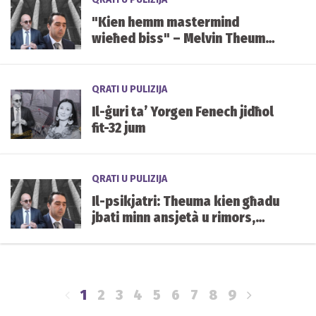
"Kien hemm mastermind
wieħed biss" – Melvin Theuma
jinsisti li Yorgen Fenech waħdu
ordna l-qtil ta' Daphne Caruana
Galizia
QRATI U PULIZIJA
Il-ġuri ta’ Yorgen Fenech jidħol
fit-32 jum
QRATI U PULIZIJA
Il-psikjatri: Theuma kien għadu
jbati minn ansjetà u rimors,
iżda kien mentalment kapaċi
jixhed
1
2
3
4
5
6
7
8
9