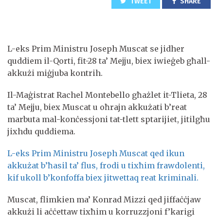
TWEET
SHARE
L-eks Prim Ministru Joseph Muscat se jidher
quddiem il-Qorti, fit-28 ta’ Mejju, biex iwieġeb għall-
akkużi miġjuba kontrih.
Il-Maġistrat Rachel Montebello għażlet it-Tlieta, 28
ta’ Mejju, biex Muscat u oħrajn akkużati b’reat
marbuta mal-konċessjoni tat-tlett sptarijiet, jitilgħu
jixhdu quddiema.
L-eks Prim Ministru Joseph Muscat qed ikun
akkużat b’ħasil ta’ flus, frodi u tixħim frawdolenti,
kif ukoll b’konfoffa biex jitwettaq reat kriminali.
Muscat, flimkien ma’ Konrad Mizzi qed jiffaċċjaw
akkużi li aċċettaw tixħim u korruzzjoni f’karigi