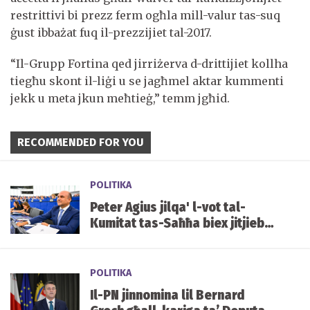
restrittivi bi prezz ferm ogħla mill-valur tas-suq
ġust ibbażat fuq il-prezzijiet tal-2017.
“Il-Grupp Fortina qed jirriżerva d-drittijiet kollha
tiegħu skont il-liġi u se jagħmel aktar kummenti
jekk u meta jkun meħtieġ,” temm jgħid.
RECOMMENDED FOR YOU
POLITIKA
Peter Agius jilqa' l-vot tal-
Kumitat tas-Saħħa biex jitjiebu
l-prezzijiet u d-disponibbiltà
tal-mediċini f'Malta
POLITIKA
Il-PN jinnomina lil Bernard