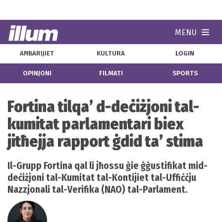
MENU
Navi
AĦBARIJIET
KULTURA
LOGIN
OPINJONI
FILMATI
SPORTS
Fortina tilqa’ d-deċiżjoni tal-
kumitat parlamentari biex
jitħejja rapport ġdid ta’ stima
Il-Grupp Fortina qal li jħossu ġie ġġustifikat mid-
deċiżjoni tal-Kumitat tal-Kontijiet tal-Uffiċċju
Nazzjonali tal-Verifika (NAO) tal-Parlament.