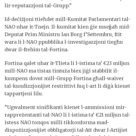
lir-reputazzjoni tal-Grupp.”
Id-deċiżjoni ttieħdet mill-Kumitat Parlamentari tal-
NAO nhar it-Tnejn. Il-kumitat kien ġie msejjaħ mid-
Deputat Prim Ministru Ian Borg f’Settembru, ftit
wara li l-NAO ppubblika l-investigazzjoni tiegħu
dwar il-ftehim tal-Fortina.
Fortina qalet nhar it-Tlieta li l-istima ta’ €23 miljun
mill-NAO ma tistax tintuża biex jiġi stabbilit il-
kumpens dovut mill-Grupp Fortina għall-waiver
tal-kundizzjonijiet restrittivi fuq l-art li diġà kienet
tappartjeni lilu.
“Ugwalment sinifikanti kienet l-ammissioni mir-
rappreżentanti tal-NAO li l-istima ta’ €21 miljun tal-
istess NAO tonqos milli tikkonforma mad-
dispożizzjonijiet obbligatorji tal-Att dwar l-Artijiet