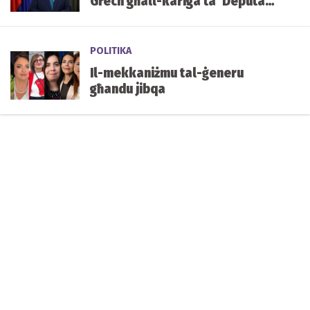
Grech għall-kariga ta’ Deputat
Speaker tal-Parlament
POLITIKA
Il-mekkaniżmu tal-ġeneru
għandu jibqa