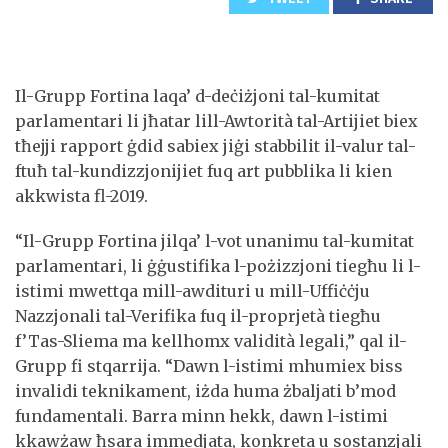
Il-Grupp Fortina laqa’ d-deċiżjoni tal-kumitat
parlamentari li jħatar lill-Awtorità tal-Artijiet biex
tħejji rapport ġdid sabiex jiġi stabbilit il-valur tal-
ftuħ tal-kundizzjonijiet fuq art pubblika li kien
akkwista fl-2019.
“Il-Grupp Fortina jilqa’ l-vot unanimu tal-kumitat
parlamentari, li ġġustifika l-pożizzjoni tiegħu li l-
istimi mwettqa mill-awdituri u mill-Uffiċċju
Nazzjonali tal-Verifika fuq il-proprjetà tiegħu
f’Tas-Sliema ma kellhomx validità legali,” qal il-
Grupp fi stqarrija. “Dawn l-istimi mhumiex biss
invalidi teknikament, iżda huma żbaljati b’mod
fundamentali. Barra minn hekk, dawn l-istimi
kkawżaw ħsara immedjata, konkreta u sostanzjali