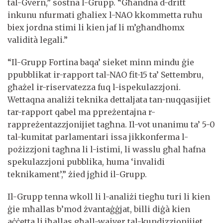
tal-Gvern,” sostna l-Grupp. “Għandna d-dritt
inkunu nfurmati għaliex l-NAO kkommetta ruħu
biex jordna stimi li kien jaf li m’għandhomx
validità legali.”
“Il-Grupp Fortina baqa’ sieket minn mindu ġie
ppubblikat ir-rapport tal-NAO fit-15 ta’ Settembru,
għażel ir-riservatezza fuq l-ispekulazzjoni.
Wettaqna analiżi teknika dettaljata tan-nuqqasijiet
tar-rapport qabel ma ppreżentajna r-
rappreżentazzjonijiet tagħna. Il-vot unanimu ta’ 5-0
tal-kumitat parlamentari issa jikkonferma l-
pożizzjoni tagħna li l-istimi, li wasslu għal ħafna
spekulazzjoni pubblika, huma ‘invalidi
teknikament’,” żied jgħid il-Grupp.
Il-Grupp tenna wkoll li l-analiżi tiegħu turi li kien
ġie mħallas b’mod żvantaġġjat, billi diġà kien
aċċetta li jħallas għall-waiver tal-kundizzjonijiet