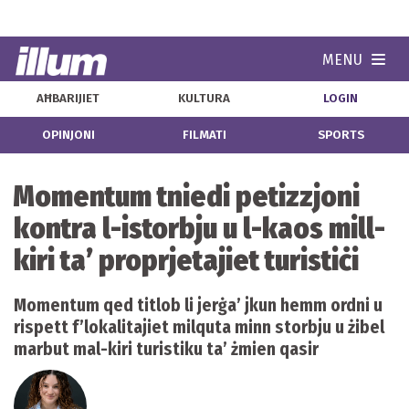
MENU
Navi
AĦBARIJIET
KULTURA
LOGIN
OPINJONI
FILMATI
SPORTS
Momentum tniedi petizzjoni
kontra l-istorbju u l-kaos mill-
kiri ta’ proprjetajiet turistiċi
Momentum qed titlob li jerġa’ jkun hemm ordni u
rispett f’lokalitajiet milquta minn storbju u żibel
marbut mal-kiri turistiku ta’ żmien qasir