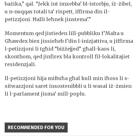
bażika,” qal. “Jekk int imxebba’ bl-istorbju, iż-żibel,
u n-nuqqas totali ta’ rispett, iffirma din il-
petizzjoni. Ħalli leħnek jinstema’.”
Momentum qed jistieden lill-pubbliku f’Malta u
Għawdex biex jissieħeb f’din l-inizjattiva, u jiffirma
l-petizzjoni li tgħid “biżżejjed” għall-kaos li,
skonthom, qed jinfirex bla kontroll fil-lokalitajiet
residenzjali.
Il-petizzjoni hija miftuħa għal kull min iħoss li s-
sitwazzjoni saret insostenibbli u li wasal iż-żmien
li l-parlament jisma’ mill-poplu.
RECOMMENDED FOR YOU