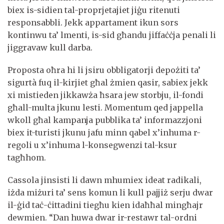
biex is-sidien tal-proprjetajiet jiġu ritenuti
responsabbli. Jekk appartament ikun sors
kontinwu ta’ lmenti, is-sid għandu jiffaċċja penali li
jiggravaw kull darba.
Proposta oħra hi li jsiru obbligatorji depożiti ta’
sigurtà fuq il-kirjiet għal żmien qasir, sabiex jekk
xi mistieden jikkawża ħsara jew storbju, il-fondi
għall-multa jkunu lesti. Momentum qed jappella
wkoll għal kampanja pubblika ta’ informazzjoni
biex it-turisti jkunu jafu minn qabel x’inhuma r-
regoli u x’inhuma l-konsegwenzi tal-ksur
tagħhom.
Cassola jinsisti li dawn mhumiex ideat radikali,
iżda miżuri ta’ sens komun li kull pajjiż serju dwar
il-ġid taċ-ċittadini tiegħu kien idaħħal mingħajr
dewmien. “Dan huwa dwar ir-restawr tal-ordni