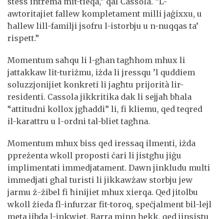
stess intrema mit-tieqa,” qal Cassola. “L-
awtoritajiet fallew kompletament milli jaġixxu, u
ħallew lill-familji jsofru l-istorbju u n-nuqqas ta’
rispett.”
Momentum saħqu li l-għan tagħhom mhux li
jattakkaw lit-turiżmu, iżda li jressqu ’l quddiem
soluzzjonijiet konkreti li jagħtu prijorità lir-
residenti. Cassola jikkritika dak li sejjaħ bħala
“attitudni kollox jgħaddi” li, fi kliemu, qed teqred
il-karattru u l-ordni tal-bliet tagħna.
Momentum mhux biss qed iressaq ilmenti, iżda
ppreżenta wkoll proposti ċari li jistgħu jiġu
implimentati immedjatament. Dawn jinkludu multi
immedjati għal turisti li jikkawżaw storbju jew
jarmu ż-żibel fi ħinijiet mhux xierqa. Qed jitolbu
wkoll żieda fl-infurzar fit-toroq, speċjalment bil-lejl
meta jibda l-inkwiet. Barra minn hekk, qed jinsistu