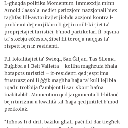
L-għaqda politika Momentum, immexxija minn
Arnold Cassola, nediet petizzjoni nazzjonali biex
tagħfas lill-awtoritajiet jieħdu azzjoni kontra l-
problemi dejjem jikbru li ġejjin mill-kirjiet ta’
proprjetajiet turistiċi, b’mod partikolari fl-oqsma
ta’ storbju eċċessiv, żibel fit-toroq u nuqqas ta’
rispett lejn ir-residenti.
Fil-lokalitajiet ta’ Swieqi, San Ġiljan, Tas-Sliema,
Buġibba u l-Belt Valletta – kollha magħrufa bħala
hotspots turistiċi – ir-residenti qed jesprimu
frustrazzjoni li ġġib magħha ħajja ta’ kull lejl bla
rqad u trobbija f’ambjent li sar, skont ħafna,
inabitabbli. Momentum qed jargumenta li l-bilanċ
bejn turiżmu u kwalità tal-ħajja qed jintilef b’mod
perikoluż.
“Inħoss li d-dritt bażiku għall-paċi fid-dar tiegħek