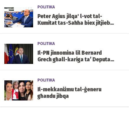
POLITIKA
Peter Agius jilqa' l-vot tal-
Kumitat tas-Saħħa biex jitjiebu
l-prezzijiet u d-disponibbiltà
tal-mediċini f'Malta
POLITIKA
Il-PN jinnomina lil Bernard
Grech għall-kariga ta’ Deputat
Speaker tal-Parlament
POLITIKA
Il-mekkaniżmu tal-ġeneru
għandu jibqa