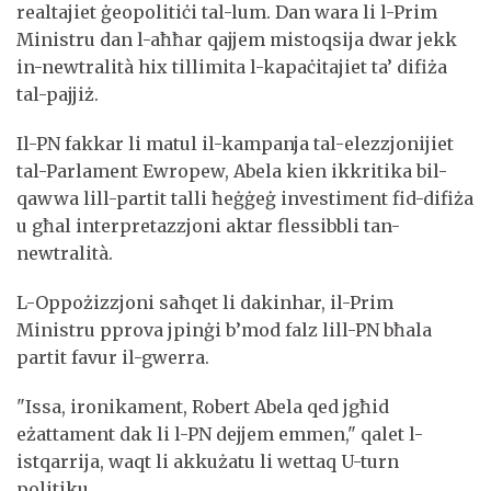
realtajiet ġeopolitiċi tal-lum. Dan wara li l-Prim
Ministru dan l-aħħar qajjem mistoqsija dwar jekk
in-newtralità hix tillimita l-kapaċitajiet ta’ difiża
tal-pajjiż.
Il-PN fakkar li matul il-kampanja tal-elezzjonijiet
tal-Parlament Ewropew, Abela kien ikkritika bil-
qawwa lill-partit talli ħeġġeġ investiment fid-difiża
u għal interpretazzjoni aktar flessibbli tan-
newtralità.
L-Oppożizzjoni saħqet li dakinhar, il-Prim
Ministru pprova jpinġi b’mod falz lill-PN bħala
partit favur il-gwerra.
"Issa, ironikament, Robert Abela qed jgħid
eżattament dak li l-PN dejjem emmen," qalet l-
istqarrija, waqt li akkużatu li wettaq U-turn
politiku.