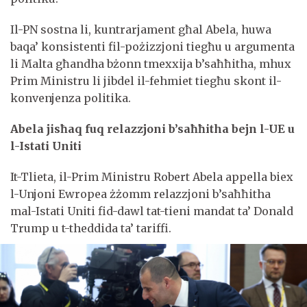
Il-PN sostna li, kuntrarjament għal Abela, huwa
baqa’ konsistenti fil-pożizzjoni tiegħu u argumenta
li Malta għandha bżonn tmexxija b’saħħitha, mhux
Prim Ministru li jibdel il-fehmiet tiegħu skont il-
konvenjenza politika.
Abela jisħaq fuq relazzjoni b’saħħitha bejn l-UE u
l-Istati Uniti
It-Tlieta, il-Prim Ministru Robert Abela appella biex
l-Unjoni Ewropea żżomm relazzjoni b’saħħitha
mal-Istati Uniti fid-dawl tat-tieni mandat ta’ Donald
Trump u t-theddida ta’ tariffi.