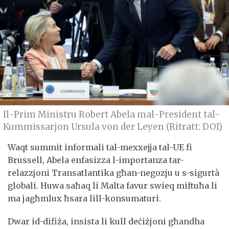
Il-Prim Ministru Robert Abela mal-President tal-
Kummissarjon Ursula von der Leyen (Ritratt: DOI)
Waqt summit informali tal-mexxejja tal-UE fi
Brussell, Abela enfasizza l-importanza tar-
relazzjoni Transatlantika għan-negozju u s-sigurtà
globali. Huwa saħaq li Malta favur swieq miftuħa li
ma jagħmlux ħsara lill-konsumaturi.
Dwar id-difiża, insista li kull deċiżjoni għandha