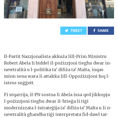
TWEET
SHARE
Il-Partit Nazzjonalista akkuża lill-Prim Ministru
Robert Abela li biddel il-pożizzjoni tiegħu dwar in-
newtralità u l-politika ta’ difiża ta’ Malta, inqas
minn sena wara li attakka lill-Oppożizzjoni fuq l-
istess suġġett.
Fi stqarrija, il-PN sostna li Abela issa qed jikkopja
l-pożizzjoni tiegħu dwar il-ħtieġa li tiġi
modernizzata l-istrateġija ta’ difiża ta’ Malta u li n-
newtralità għandha tiġi interpretata fid-dawl tar-