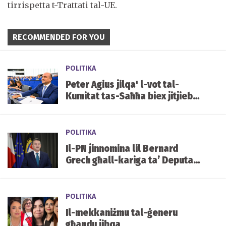
tirrispetta t-Trattati tal-UE.
RECOMMENDED FOR YOU
POLITIKA
Peter Agius jilqa' l-vot tal-
Kumitat tas-Saħħa biex jitjiebu
l-prezzijiet u d-disponibbiltà
tal-mediċini f'Malta
POLITIKA
Il-PN jinnomina lil Bernard
Grech għall-kariga ta’ Deputat
Speaker tal-Parlament
POLITIKA
Il-mekkaniżmu tal-ġeneru
għandu jibqa