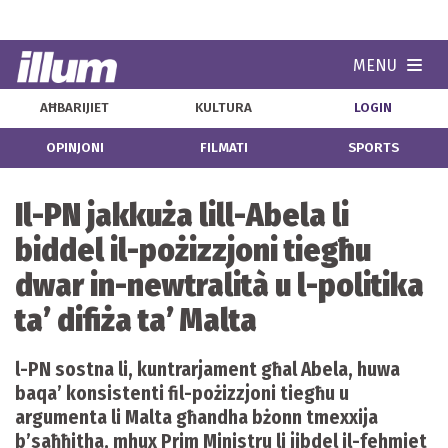
MENU
Navi
AĦBARIJIET
KULTURA
LOGIN
OPINJONI
FILMATI
SPORTS
Il-PN jakkuża lill-Abela li
biddel il-pożizzjoni tiegħu
dwar in-newtralità u l-politika
ta’ difiża ta’ Malta
l-PN sostna li, kuntrarjament għal Abela, huwa
baqa’ konsistenti fil-pożizzjoni tiegħu u
argumenta li Malta għandha bżonn tmexxija
b’saħħitha, mhux Prim Ministru li jibdel il-fehmiet