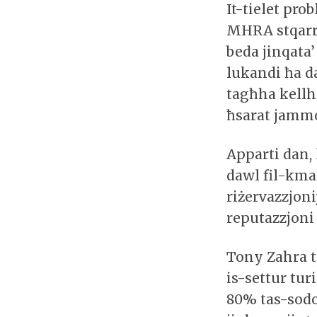
It-tielet pro
MHRA stqarre
beda jinqata’
lukandi ħa d
tagħha kellh
ħsarat jammo
Apparti dan,
dawl fil-kma
riżervazzjoni
reputazzjoni
Tony Zahra 
is-settur tur
80% tas-sodo