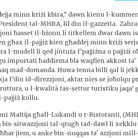
ejja minn kriżi kbira,” dawn kienu l-kumment
resident tal-MHRA, lil din il-gazzetta. Zahra
zjoni ħasset il-bżonn li titkellem dwar dawn i
n għax il-pajjiż kien għaddej minn kriżi serj
a l-mudell li qed jintuża f’pajjiżna u pajjiżi o
iġu impurtati ħaddiema bla waqfien akkost ta’ 
eħħaq mad-domanda. Huwa tenna billi qal li jek
a f’din id-direzzjoni, aktar nies se joħolqu 
ruttura, u l-kwalità tas-settur turistiku jaqa’
l-pajjiż kollu.
oni Maltija għall-Lukandi u r-Ristoranti, (MH
 bis-sitwazzjoni tal-qtugħ tad-dawl li xekklu 
-aħħar jiem, u anke bin-nuqqas ta’ azzjoni mil