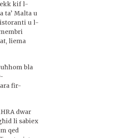
ekk kif l-
a ta’ Malta u
istoranti u l-
l-membri
at, liema
 ruħhom bla
r-
ara fir-
-MHRA dwar
għid li sabiex
om qed