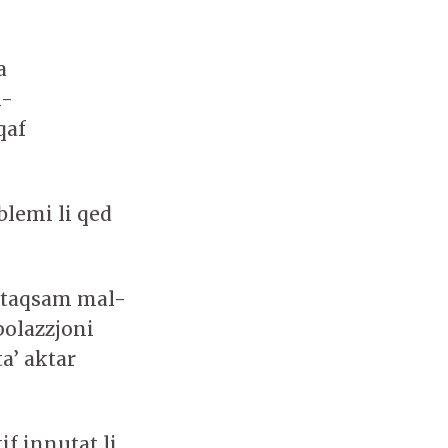
.
a
l-
qaf
oblemi li qed
’taqsam mal-
polazzjoni
a’ aktar
f innutat li