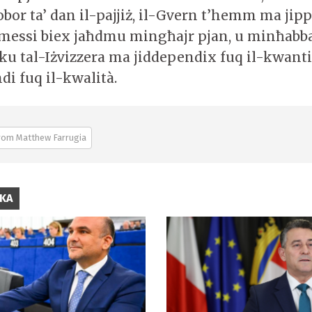
bor ta’ dan il-pajjiż, il-Gvern t’hemm ma jipp
messi biex jaħdmu mingħajr pjan, u minħabba 
iku tal-Iżvizzera ma jiddependix fuq il-kwantità
di fuq il-kwalità.
rom Matthew Farrugia
IKA