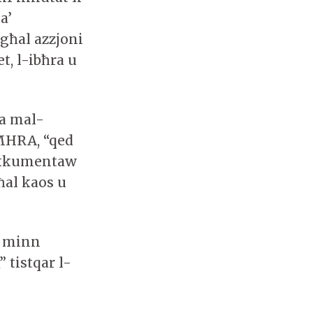
a’
 għal azzjoni
t, l-ibħra u
ta mal-
-MHRA, “qed
a kkumentaw
ħal kaos u
a minn
” tistqar l-