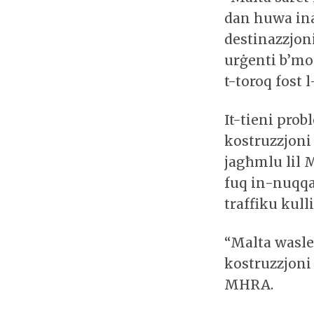
dan huwa inaċ
destinazzjoni
urġenti b’mod
t-toroq fost 
It-tieni pro
kostruzzjoni
jagħmlu lil 
fuq in-nuqqas
traffiku kul
“Malta waslet
kostruzzjoni 
MHRA.