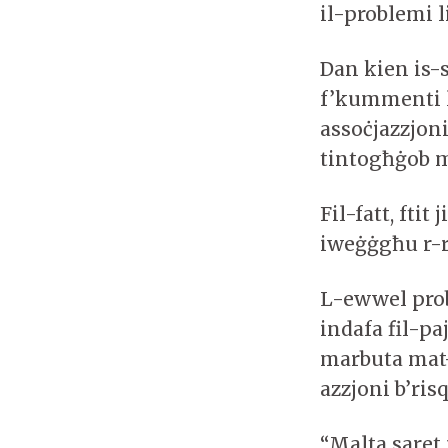
il-problemi l
Dan kien is-
f’kummenti li
assoċjazzjoni
tintogħġob mi
Fil-fatt, fti
iweġġgħu r-re
L-ewwel pro
indafa fil-pa
marbuta mat-
azzjoni b’ris
“Malta saret