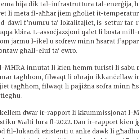
blema hija dik tal-infrastruttura tal-enerġija, h
t li meta fl-aħħar jiem għoliet it-temperatur
 d-dawl f’numru ta’ lokalitajiet, is-settur tar-r
aqqa kbira. L-assoċjazzjoni qalet li bosta mil
om jarmu l-ikel u sofrew minn ħsarat f’appar
ntaw għall-eluf ta’ ewro.
 l-MHRA innutat li kien hemm turisti li sabu
mar tagħhom, filwaqt li oħrajn ikkanċellaw i
jiet tagħhom, filwaqt li pajjiżna sofra minn ħs
 tiegħu.
tkellem dwar ir-rapport li kkummissjonat l
istiku Malti lura fl-2022. Dan ir-rapport kien j
d fil-lukandi eżistenti u anke dawk li għadh