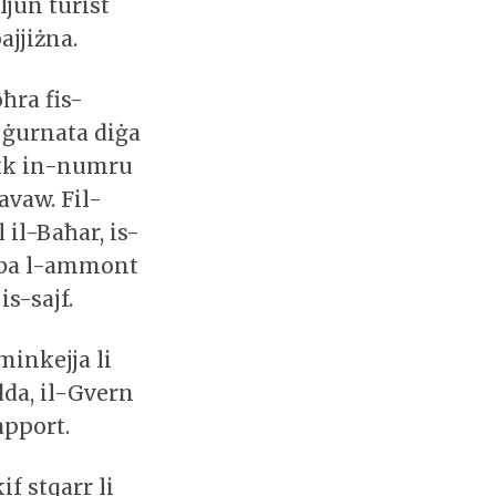
ljun turist
ajjiżna.
ħra fis-
l-ġurnata diġa
ekk in-numru
avaw. Fil-
 il-Baħar, is-
abba l-ammont
is-sajf.
minkejja li
dda, il-Gvern
apport.
f stqarr li