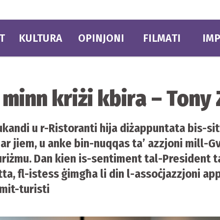
T
KULTURA
OPINJONI
FILMATI
IMP
j minn kriżi kbira – Tony
ukandi u r-Ristoranti hija diżappuntata bis-si
ħar jiem, u anke bin-nuqqas ta’ azzjoni mill-G
turiżmu. Dan kien is-sentiment tal-President
etta, fl-istess ġimgħa li din l-assoċjazzjoni ap
mit-turisti