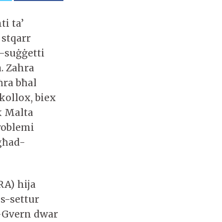
i ta’
 stqarr
s-suġġetti
a. Zahra
ħra bħal
kollox, biex
k Malta
problemi
 għad-
RA) hija
s-settur
l-Gvern dwar