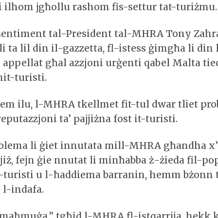
i ilhom jgħollu rashom fis-settur tat-turiżmu
sentiment tal-President tal-MHRA Tony Zahr
 ta lil din il-gazzetta, fl-istess ġimgħa li din 
 appellat għal azzjoni urġenti qabel Malta tie
t-turisti.
t jiem ilu, l-MHRA tkellmet fit-tul dwar tliet pr
putazzjoni ta’ pajjiżna fost it-turisti.
blema li ġiet innutata mill-MHRA għandha x
jjiż, fejn ġie nnutat li minħabba ż-żieda fil-po
turisti u l-ħaddiema barranin, hemm bżonn t
q l-indafa.
 maħmuġa,” tgħid l-MHRA fl-istqarrija, hekk ki