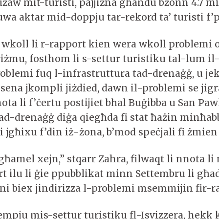
żaw mit-turisti, pajjiżna għandu bżonn 4.7 mi
huwa aktar mid-doppju tar-rekord ta’ turisti f’p
 wkoll li r-rapport kien wera wkoll problemi o
riżmu, fosthom li s-settur turistiku tal-lum i
roblemi fuq l-infrastruttura tad-drenaġġ, u j
is-sena jkompli jiżdied, dawn il-problemi se jigr
ota li f’ċertu postijiet bħal Buġibba u San Pawl
tad-drenaġġ diġa qiegħda fi stat ħażin minħ
li jgħixu f’din iż-żona, b’mod speċjali fi żmien 
ħamel xejn,” stqarr Zahra, filwaqt li nnota li 
t ilu li ġie ppubblikat minn Settembru li għa
ni biex jindirizza l-problemi msemmijin fir-r
pju mis-settur turistiku fl-Isvizzera, hekk ki