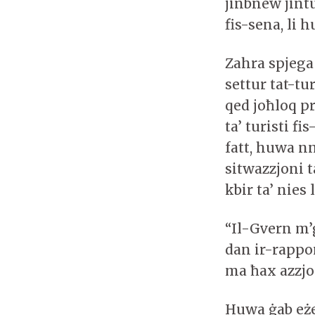
jinbnew jintu
fis-sena, li 
Zahra spjega
settur tat-tu
qed joħloq p
ta’ turisti f
fatt, huwa nn
sitwazzjoni 
kbir ta’ nies 
“Il-Gvern m’g
dan ir-rappor
ma ħax azzjo
Huwa ġab eżem