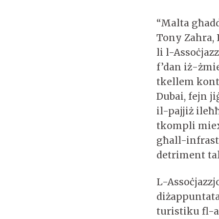
“Malta għadd
Tony Zahra, P
li l-Assoċjaz
f’dan iż-żmie
tkellem kontr
Dubai, fejn j
il-pajjiż il
tkompli miexj
għall-infrast
detriment ta
L-Assoċjazzj
diżappuntata
turistiku fl