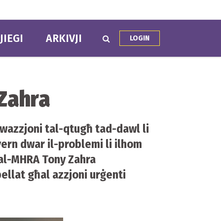
JIEGI
ARKIVJI
LOGIN
 Zahra
twazzjoni tal-qtugħ tad-dawl li
vern dwar il-problemi li ilhom
 tal-MHRA Tony Zahra
pellat għal azzjoni urġenti