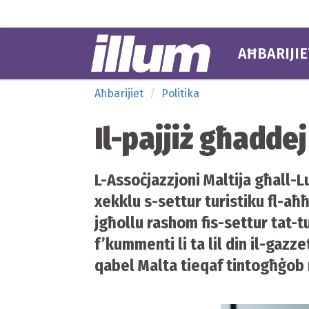
AĦBARIJIE
Aħbarijiet
Politika
Il-pajjiż għadde
L-Assoċjazzjoni Maltija għall-L
xekklu s-settur turistiku fl-aħ
jgħollu rashom fis-settur tat-
f’kummenti li ta lil din il-gazz
qabel Malta tieqaf tintogħġob 