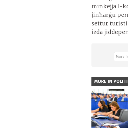
minkejja l-ko
jinħarġu per
settur turist
iżda jiddepen
More f
MORE IN POLIT