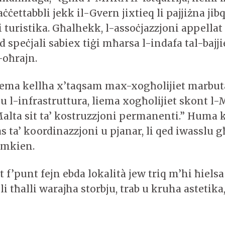
ċettabbli jekk il-Gvern jixtieq li pajjiżna jibq
 turistika. Għalhekk, l-assoċjazzjoni appellat
 speċjali sabiex tiġi mħarsa l-indafa tal-bajjie
l-oħrajn.
blema kellha x’taqsam max-xogħolijiet marbu
 u l-infrastruttura, liema xogħolijiet skont l
Malta sit ta’ kostruzzjoni permanenti.” Hum
 ta’ koordinazzjoni u pjanar, li qed iwasslu g
limkien.
 f’punt fejn ebda lokalità jew triq m’hi ħiels
li tħalli warajha storbju, trab u kruha astetika,