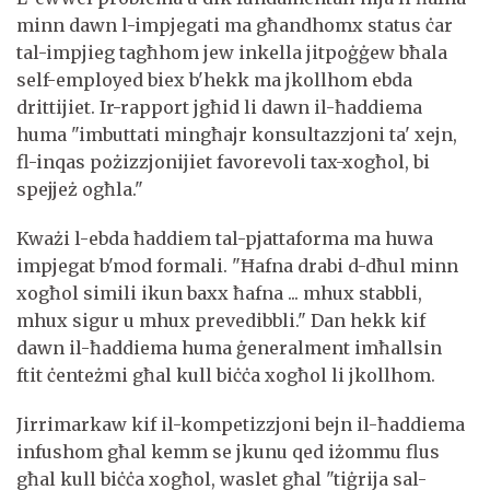
minn dawn l-impjegati ma għandhomx status ċar
tal-impjieg tagħhom jew inkella jitpoġġew bħala
self-employed biex b'hekk ma jkollhom ebda
drittijiet. Ir-rapport jgħid li dawn il-ħaddiema
huma "imbuttati mingħajr konsultazzjoni ta' xejn,
fl-inqas pożizzjonijiet favorevoli tax-xogħol, bi
spejjeż ogħla."
Kważi l-ebda ħaddiem tal-pjattaforma ma huwa
impjegat b'mod formali. "Ħafna drabi d-dħul minn
xogħol simili ikun baxx ħafna ... mhux stabbli,
mhux sigur u mhux prevedibbli." Dan hekk kif
dawn il-ħaddiema huma ġeneralment imħallsin
ftit ċenteżmi għal kull biċċa xogħol li jkollhom.
Jirrimarkaw kif il-kompetizzjoni bejn il-ħaddiema
infushom għal kemm se jkunu qed iżommu flus
għal kull biċċa xogħol, waslet għal "tiġrija sal-