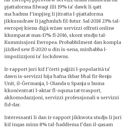
pjattaforma filwaqt illi 19% ta' dawk li qatt
ma ħadmu f'impjieg li jitratta l-pjattaforma
jikkunsdraw li jagħmluh fil-futur. Sal-2018 23% tal-
ewropej kienu diġà wżaw servizzi offruti online
kkumparat mas-17% fl-2016, skont studju tal-
Kummissjoni Ewropea. Probabbilment dan kompla
jiżdied sew fl-2020 u din is-sena, minħabba l-
impożizzjoni ta' lockdowns.
Ir-rapport juri kif f'ċerti pajjiżi l-popolarità ta'
dawn is-servizzi hija ħafna ikbar bħal fir-Renju
Unit, il-Ġermanja, l-Olanda u Spanja u huma
kkonċentrati l-aktar fl-oqsma tat-trasport,
akkomodazzjoni, servizzi professjonali u servizzi
fid-dar.
Interessanti li dan ir-rapport jikkwota studju li juri
kif inqas minn 8% tal-ħaddiema f'dan il-qasam