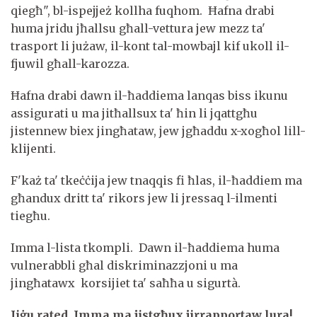
qiegħ", bl-ispejjeż kollha fuqhom. Ħafna drabi
huma jridu jħallsu għall-vettura jew mezz ta'
trasport li jużaw, il-kont tal-mowbajl kif ukoll il-
fjuwil għall-karozza.
Ħafna drabi dawn il-ħaddiema lanqas biss ikunu
assigurati u ma jitħallsux ta' ħin li jqattgħu
jistennew biex jingħataw, jew jgħaddu x-xogħol lill-
klijenti.
F'każ ta' tkeċċija jew tnaqqis fi ħlas, il-ħaddiem ma
għandux dritt ta' rikors jew li jressaq l-ilmenti
tiegħu.
Imma l-lista tkompli. Dawn il-ħaddiema huma
vulnerabbli għal diskriminazzjoni u ma
jingħatawx korsijiet ta' saħħa u sigurtà.
Jiġu rated. Imma ma jistgħux jirrapportaw lura!