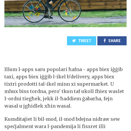
TWEET
SHARE
Illum l-apps saru popolari ħafna - apps biex iġġib
taxi, apps biex iġġib l-ikel b'delivery, apps biex
tixtri prodotti tal-ikel minn xi supermarket. U
mhux biss tordna, pero' tkun taf ukoll fhiex waslet
l-ordni tiegħek, jekk il-ħaddiem ġabarha, fejn
wasal u jgħidlek xħin wasal.
Kumditajiet li bil-mod, il-mod bdejna nidraw sew
speċjalment wara l-pandemija li fissret illi