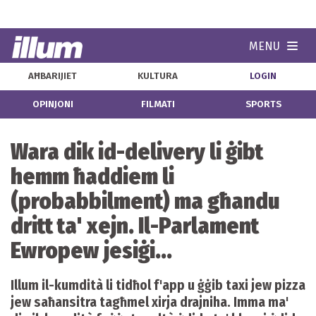
MENU
Navi
AĦBARIJIET
KULTURA
LOGIN
OPINJONI
FILMATI
SPORTS
Wara dik id-delivery li ġibt
hemm ħaddiem li
(probabbilment) ma għandu
dritt ta' xejn. Il-Parlament
Ewropew jesiġi...
Illum il-kumdità li tidħol f'app u ġġib taxi jew pizza
jew saħansitra tagħmel xirja drajniha. Imma ma'