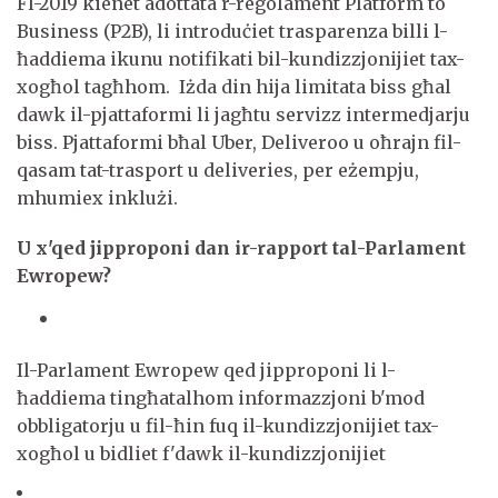
Fl-2019 kienet adottata r-regolament Platform to
Business (P2B), li introduċiet trasparenza billi l-
ħaddiema ikunu notifikati bil-kundizzjonijiet tax-
xogħol tagħhom. Iżda din hija limitata biss għal
dawk il-pjattaformi li jagħtu servizz intermedjarju
biss. Pjattaformi bħal Uber, Deliveroo u oħrajn fil-
qasam tat-trasport u deliveries, per eżempju,
mhumiex inklużi.
U x'qed jipproponi dan ir-rapport tal-Parlament
Ewropew?
Il-Parlament Ewropew qed jipproponi li l-
ħaddiema tingħatalhom informazzjoni b'mod
obbligatorju u fil-ħin fuq il-kundizzjonijiet tax-
xogħol u bidliet f'dawk il-kundizzjonijiet