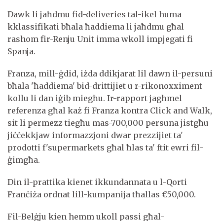
Dawk li jaħdmu fid-deliveries tal-ikel huma
kklassifikati bħala ħaddiema li jaħdmu għal
rashom fir-Renju Unit imma wkoll impjegati fi
Spanja.
Franza, mill-ġdid, iżda ddikjarat lil dawn il-persuni
bħala 'ħaddiema' bid-drittijiet u r-rikonoxximent
kollu li dan iġib miegħu. Ir-rapport jagħmel
referenza għal każ fi Franza kontra Click and Walk,
sit li permezz tiegħu mas-700,000 persuna jistgħu
jiċċekkjaw informazzjoni dwar prezzijiet ta'
prodotti f'supermarkets għal ħlas ta' ftit ewri fil-
ġimgħa.
Din il-prattika kienet ikkundannata u l-Qorti
Franċiża ordnat lill-kumpanija tħallas €50,000.
Fil-Belġju kien hemm ukoll passi għal-