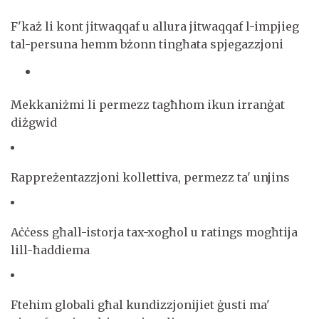
F'każ li kont jitwaqqaf u allura jitwaqqaf l-impjieg
tal-persuna hemm bżonn tingħata spjegazzjoni
Mekkaniżmi li permezz tagħhom ikun irranġat
diżgwid
Rappreżentazzjoni kollettiva, permezz ta' unjins
Aċċess għall-istorja tax-xogħol u ratings mogħtija
lill-ħaddiema
Ftehim globali għal kundizzjonijiet ġusti ma'