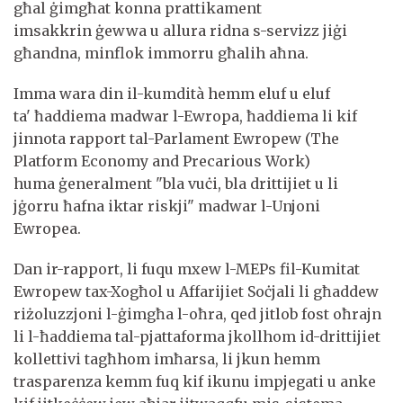
għal ġimgħat konna prattikament
imsakkrin ġewwa u allura ridna s-servizz jiġi
għandna, minflok immorru għalih aħna.
Imma wara din il-kumdità hemm eluf u eluf
ta' ħaddiema madwar l-Ewropa, ħaddiema li kif
jinnota rapport tal-Parlament Ewropew (The
Platform Economy and Precarious Work)
huma ġeneralment "bla vuċi, bla drittijiet u li
jġorru ħafna iktar riskji" madwar l-Unjoni
Ewropea.
Dan ir-rapport, li fuqu mxew l-MEPs fil-Kumitat
Ewropew tax-Xogħol u Affarijiet Soċjali li għaddew
riżoluzzjoni l-ġimgħa l-oħra, qed jitlob fost oħrajn
li l-ħaddiema tal-pjattaforma jkollhom id-drittijiet
kollettivi tagħhom imħarsa, li jkun hemm
trasparenza kemm fuq kif ikunu impjegati u anke