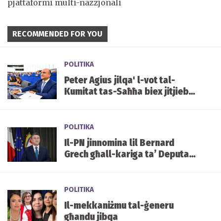
pjattaformi multi-nazzjonali
RECOMMENDED FOR YOU
POLITIKA
Peter Agius jilqa' l-vot tal-
Kumitat tas-Saħħa biex jitjiebu
l-prezzijiet u d-disponibbiltà
tal-mediċini f'Malta
POLITIKA
Il-PN jinnomina lil Bernard
Grech għall-kariga ta’ Deputat
Speaker tal-Parlament
POLITIKA
Il-mekkaniżmu tal-ġeneru
għandu jibqa