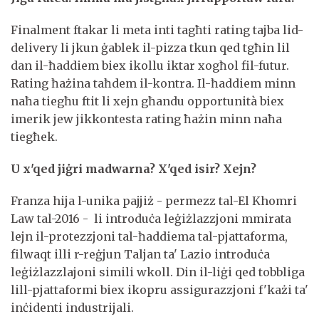
Finalment ftakar li meta inti tagħti rating tajba lid-
delivery li jkun ġablek il-pizza tkun qed tgħin lil
dan il-ħaddiem biex ikollu iktar xogħol fil-futur.
Rating ħażina taħdem il-kontra. Il-ħaddiem minn
naħa tiegħu ftit li xejn għandu opportunità biex
imerik jew jikkontesta rating ħażin minn naħa
tiegħek.
U x'qed jiġri madwarna? X'qed isir? Xejn?
Franza hija l-unika pajjiż - permezz tal-El Khomri
Law tal-2016 - li introduċa leġiżlazzjoni mmirata
lejn il-protezzjoni tal-ħaddiema tal-pjattaforma,
filwaqt illi r-reġjun Taljan ta' Lazio introduċa
leġiżlazzlajoni simili wkoll. Din il-liġi qed tobbliga
lill-pjattaformi biex ikopru assigurazzjoni f'każi ta'
inċidenti industrijali.