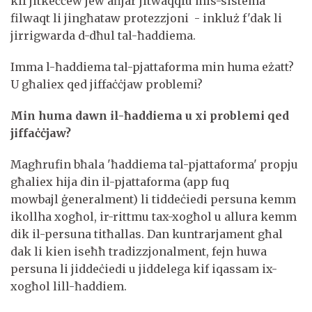
kif jitkeċċew jew aħjar jitwaqqfu mis-sistema
filwaqt li jingħataw protezzjoni - inkluż f'dak li
jirrigwarda d-dħul tal-ħaddiema.
Imma l-ħaddiema tal-pjattaforma min huma eżatt?
U għaliex qed jiffaċċjaw problemi?
Min huma dawn il-ħaddiema u xi problemi qed
jiffaċċjaw?
Magħrufin bħala 'ħaddiema tal-pjattaforma' propju
għaliex hija din il-pjattaforma (app fuq
mowbajl ġeneralment) li tiddeċiedi persuna kemm
ikollha xogħol, ir-rittmu tax-xogħol u allura kemm
dik il-persuna titħallas. Dan kuntrarjament għal
dak li kien iseħħ tradizzjonalment, fejn huwa
persuna li jiddeċiedi u jiddelega kif iqassam ix-
xogħol lill-ħaddiem.