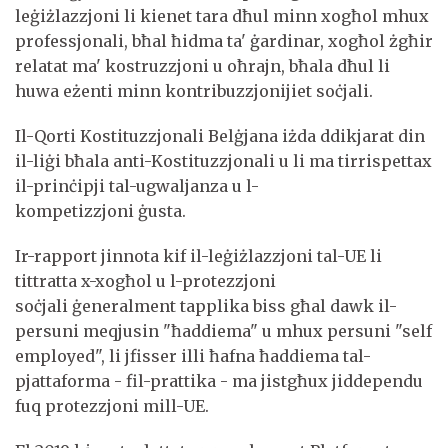
leġiżlazzjoni li kienet tara dħul minn xogħol mhux
professjonali, bħal ħidma ta' ġardinar, xogħol żgħir
relatat ma' kostruzzjoni u oħrajn, bħala dħul li
huwa eżenti minn kontribuzzjonijiet soċjali.
Il-Qorti Kostituzzjonali Belġjana iżda ddikjarat din
il-liġi bħala anti-Kostituzzjonali u li ma tirrispettax
il-prinċipji tal-ugwaljanza u l-
kompetizzjoni ġusta.
Ir-rapport jinnota kif il-leġiżlazzjoni tal-UE li
tittratta x-xogħol u l-protezzjoni
soċjali ġeneralment tapplika biss għal dawk il-
persuni meqjusin "ħaddiema" u mhux persuni "self
employed", li jfisser illi ħafna ħaddiema tal-
pjattaforma - fil-prattika - ma jistgħux jiddependu
fuq protezzjoni mill-UE.