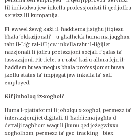
lil individwu jew inkella professjonisti li qed joffru
servizz lil kumpanija.
Fl-ewwel żewġ każi il-ħaddiema jistgħu jitqiesu
bħala 'okkażjonali' - u għalhekk huma ma jaqgħux
taħt il-Liġi tal-UE jew inkella taħt il-liġijiet
nazzjonali li joffru protezzjoni soċjali f'qafas ta'
tassazzjoni. Fit-tielet u r-raba' każ u allura fejn il-
ħaddiem huwa meqjus bħala professjonist huwa
jkollu status ta' impjegat jew inkella ta' self
employed.
Kif jinħoloq ix-xogħol?
Huma l-pjattaformi li joħolqu x-xogħol, permezz ta'
interazzjonijiet diġitali. Il-ħaddiema jagħtu d-
dettalji tagħhom waqt li jkunu qed jeżegwixxu
xogħolhom, permezz ta' geo-tracking - biex