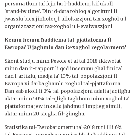
persuna tkun taf fejn hu l-ħaddiem, kif ukoll
'stand-by time'. Din id-data toħloq algorittmi li
jwasslu biex jinħoloq l-allokazzjoni tax-xogħol u l-
organizzazzjoni tax-xogħol u l-evalwazzjoni.
Kemm hemm ħaddiema tal-pjattaforma fl-
Ewropa? U jagħmlu dan ix-xogħol regolarment?
Skont studju minn Pesole et al tal-2018 ikkwotat
minn dan ir-rapport li qed insemmu għal fini ta'
dan l-artiklu, medja ta' 10% tal-popolazzjoni fl-
Ewropa xi darba għamlu xogħol tal-pjattaforma.
Dan sab ukoll li 2% tal-popolazzjoni adulta jaqilgħu
aktar minn 50% tal-qligħ tagħhom minn xogħol ta'
pjattaforma jew inkella jaħdmu f'impjieg simili,
aktar minn 20 siegħa fil-ġimgħa.
Statistika tal-Ewrobarometru tal-2018 turi illi 6%
tal-Ewropej pprovdew servizz bħala ħaddiema tal-