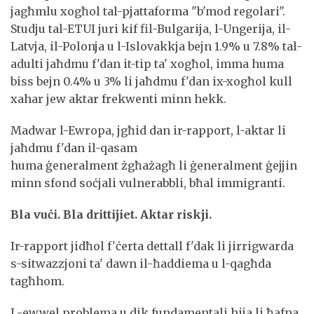
jagħmlu xogħol tal-pjattaforma "b'mod regolari".
Studju tal-ETUI juri kif fil-Bulgarija, l-Ungerija, il-
Latvja, il-Polonja u l-Islovakkja bejn 1.9% u 7.8% tal-
adulti jaħdmu f'dan it-tip ta' xogħol, imma huma
biss bejn 0.4% u 3% li jaħdmu f'dan ix-xogħol kull
xahar jew aktar frekwenti minn hekk.
Madwar l-Ewropa, jgħid dan ir-rapport, l-aktar li
jaħdmu f'dan il-qasam
huma ġeneralment żgħażagħ li ġeneralment ġejjin
minn sfond soċjali vulnerabbli, bħal immigranti.
Bla vuċi. Bla drittijiet. Aktar riskji.
Ir-rapport jidħol f'ċerta dettall f'dak li jirrigwarda
s-sitwazzjoni ta' dawn il-ħaddiema u l-qagħda
tagħhom.
L-ewwel problema u dik fundamentali hija li ħafna