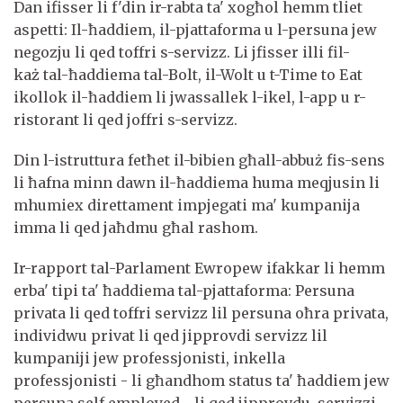
Dan ifisser li f'din ir-rabta ta' xogħol hemm tliet
aspetti: Il-ħaddiem, il-pjattaforma u l-persuna jew
negozju li qed toffri s-servizz. Li jfisser illi fil-
każ tal-ħaddiema tal-Bolt, il-Wolt u t-Time to Eat
ikollok il-ħaddiem li jwassallek l-ikel, l-app u r-
ristorant li qed joffri s-servizz.
Din l-istruttura fetħet il-bibien għall-abbuż fis-sens
li ħafna minn dawn il-ħaddiema huma meqjusin li
mhumiex direttament impjegati ma' kumpanija
imma li qed jaħdmu għal rashom.
Ir-rapport tal-Parlament Ewropew ifakkar li hemm
erba' tipi ta' ħaddiema tal-pjattaforma: Persuna
privata li qed toffri servizz lil persuna oħra privata,
individwu privat li qed jipprovdi servizz lil
kumpaniji jew professjonisti, inkella
professjonisti - li għandhom status ta' ħaddiem jew
persuna self employed - li qed jipprovdu servizzi