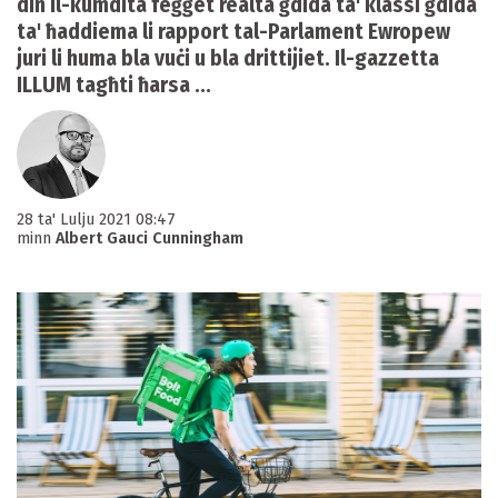
din il-kumdità feġġet realtà ġdida ta' klassi ġdida
ta' ħaddiema li rapport tal-Parlament Ewropew
juri li huma bla vuċi u bla drittijiet. Il-gazzetta
ILLUM tagħti ħarsa ...
28 ta' Lulju 2021 08:47
minn
Albert Gauci Cunningham