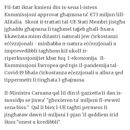
Fil-fatt iktar kmieni din is-sena l-istess
Kummissjoni approvat għajnuna ta' €73 miljun lill-
Alitalia. Skont it-trattati tal-UE Stati Membri jistgħu
jgħaddu għajnuna li tagħmel tajjeb għall-ħsara
kkawżata minn diżastri naturali jew ċirkostanzi
eċċezzjonali - minħabba n-natura eċċezzjonali u
imprevedibbli tagħhom kif ukoll ir-
riperkussjonijiet kbar fuq l-ekonomija. Il-
Kummissjoni Ewropea qed tqis il-pandemija tal-
Covid-19 bħala ċirkostanza eċezzjonali u allura qed
tippermetti li tingħata l-għajnuna.
Il-Ministru Caruana qal lil din il-gazzetta li dan is-
sussidju se jiswa' "għexieren ta' miljuni fl-ewwel
sena biss." Qal li biex l-UE tagħti permess li
jingħataw dawn il-miljuni l-pjan 'il quddiem irid
ikun "onest u kredibbli".