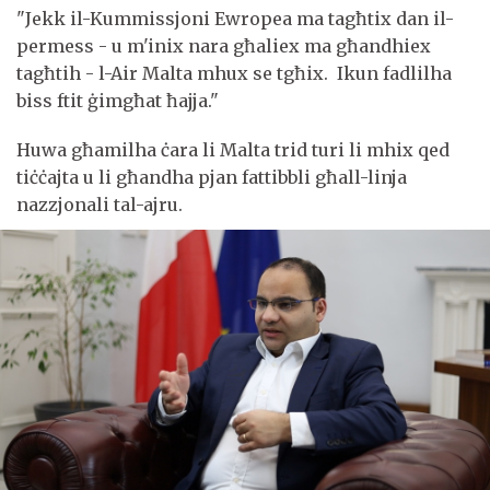
"Jekk il-Kummissjoni Ewropea ma tagħtix dan il-
permess - u m'inix nara għaliex ma għandhiex
tagħtih - l-Air Malta mhux se tgħix. Ikun fadlilha
biss ftit ġimgħat ħajja."
Huwa għamilha ċara li Malta trid turi li mhix qed
tiċċajta u li għandha pjan fattibbli għall-linja
nazzjonali tal-ajru.