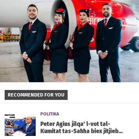
RECOMMENDED FOR YOU
POLITIKA
Peter Agius jilqa' l-vot tal-
Kumitat tas-Saħħa biex jitjiebu
l-prezzijiet u d-disponibbiltà