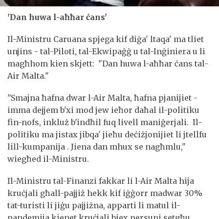
'Dan huwa l-aħħar ċans'
Il-Ministru Caruana spjega kif diġa' ltaqa' ma tliet
unjins - tal-Piloti, tal-Ekwipaġġ u tal-Inġiniera u li
magħhom kien skjett: "Dan huwa l-aħħar ċans tal-
Air Malta."
"Smajna ħafna dwar l-Air Malta, ħafna pjanijiet -
imma dejjem b'xi mod jew ieħor daħal il-politiku
fin-nofs, inkluż b'indħil fuq livell maniġerjali. Il-
politiku ma jistax jibqa' jieħu deċiżjonijiet li jtellfu
lill-kumpanija . Jiena dan mhux se nagħmlu,"
wiegħed il-Ministru.
Il-Ministru tal-Finanzi fakkar li l-Air Malta hija
kruċjali għall-pajjiż hekk kif iġġorr madwar 30%
tat-turisti li jiġu pajjiżna, apparti li matul il-
pandemija kienet kruċjali biex persuni setgħu