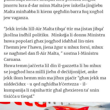
jmorru lura d-dar minn Malta jew inkella jinġiebu
Malta minħabba li kienu qegħdin barra fuq xogħol
jew vaganza.
"Jekk irridu lill-Air Malta tibqa' ttir ma jistax jibqa'
jkollna indħil politiku. Minkejja li donnu Ministru
huwa popolari għax joqgħod idaħħal lin-nies
l'hemm jew l'hawn, jiena żgur u mhux forsi, mhux
se nagħmel dan fl-Air Malta, " sostna l-Ministru
Caruana.
Huwa temm jaċċerta lil din il-gazzetta li hu mhux
se joqgħod lura milli jieħu d-deċiżjonijiet, anke
jekk ikun hemm min ma jiħux pjaċir "għax jekk ma
niddeċidux - u qed ngħidha b'ċertezza - il-
kumpanija li rajniha ttir għal għexieren ta' snin
tisiċċa u tieqaf."