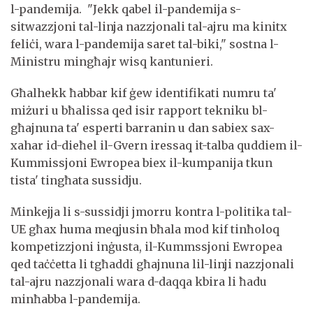
l-pandemija. "Jekk qabel il-pandemija s-
sitwazzjoni tal-linja nazzjonali tal-ajru ma kinitx
feliċi, wara l-pandemija saret tal-biki," sostna l-
Ministru mingħajr wisq kantunieri.
Għalhekk ħabbar kif ġew identifikati numru ta'
miżuri u bħalissa qed isir rapport tekniku bl-
għajnuna ta' esperti barranin u dan sabiex sax-
xahar id-dieħel il-Gvern iressaq it-talba quddiem il-
Kummissjoni Ewropea biex il-kumpanija tkun
tista' tingħata sussidju.
Minkejja li s-sussidji jmorru kontra l-politika tal-
UE għax huma meqjusin bħala mod kif tinħoloq
kompetizzjoni inġusta, il-Kummssjoni Ewropea
qed taċċetta li tgħaddi għajnuna lil-linji nazzjonali
tal-ajru nazzjonali wara d-daqqa kbira li ħadu
minħabba l-pandemija.