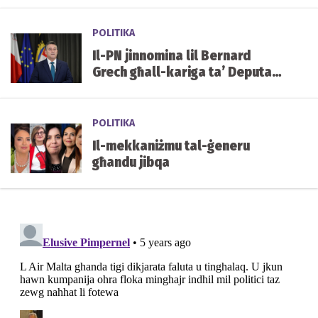
tal-mediċini f'Malta
POLITIKA
Il-PN jinnomina lil Bernard
Grech għall-kariga ta’ Deputat
Speaker tal-Parlament
POLITIKA
Il-mekkaniżmu tal-ġeneru
għandu jibqa