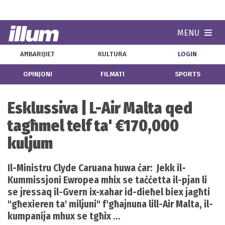
MENU
Navi
AĦBARIJIET
KULTURA
LOGIN
OPINJONI
FILMATI
SPORTS
Esklussiva | L-Air Malta qed
tagħmel telf ta' €170,000
kuljum
Il-Ministru Clyde Caruana huwa ċar: Jekk il-
Kummissjoni Ewropea mhix se taċċetta il-pjan li
se jressaq il-Gvern ix-xahar id-dieħel biex jagħti
"għexieren ta' miljuni" f'għajnuna lill-Air Malta, il-
kumpanija mhux se tgħix ...