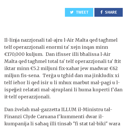
TWEET
SHARE
Il-linja nazzjonali tal-ajru l-Air Malta qed tagħmel
telf operazzjonali enormi ta' xejn inqas minn
€170,000 kuljum. Dan ifisser illi bħalissa l-Air
Malta qed tagħmel total ta' telf operazzjonali ta' ftit
iktar minn €5.2 miljuni fix-xahar jew madwar €62
miljun fis-sena. Terġa u tgħid dan ma jinkludix xi
telf ieħor li qed isir u li mhux marbut mal-pagi u l-
ispejjeż relatati mal-ajruplani li huma koperti f'dan
it-telf operazzjonali.
Dan żvelah mal-gazzetta ILLUM il-Ministru tal-
Finanzi Clyde Caruana f'kummenti dwar il-
kumpanija li saħaq illi tinsab "fi stat tal-biki" wara