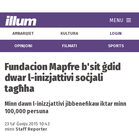
MENU
Navi
AĦBARIJIET
KULTURA
LOGIN
OPINJONI
FILMATI
SPORTS
Fundacion Mapfre b'sit ġdid
dwar l-inizjattivi soċjali
tagħha
Minn dawn l-inizzjattivi jibbenefikaw iktar minn
100,000 persuna
23 ta' Ġunju 2015 10:43
minn
Staff Reporter