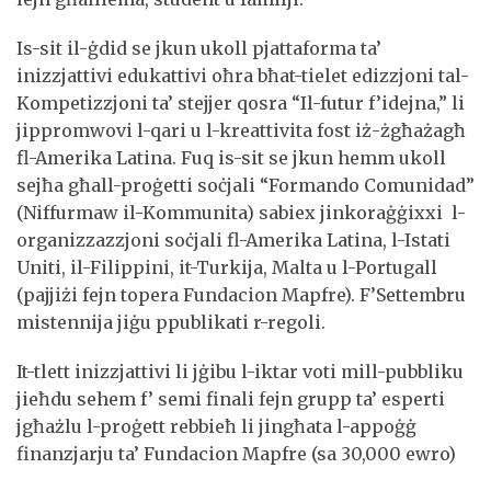
Is-sit il-ġdid se jkun ukoll pjattaforma ta’
inizzjattivi edukattivi oħra bħat-tielet edizzjoni tal-
Kompetizzjoni ta’ stejjer qosra “Il-futur f’idejna,” li
jippromwovi l-qari u l-kreattivita fost iż-żgħażagħ
fl-Amerika Latina. Fuq is-sit se jkun hemm ukoll
sejħa għall-proġetti soċjali “Formando Comunidad”
(Niffurmaw il-Kommunita) sabiex jinkoraġġixxi l-
organizzazzjoni soċjali fl-Amerika Latina, l-Istati
Uniti, il-Filippini, it-Turkija, Malta u l-Portugall
(pajjiżi fejn topera Fundacion Mapfre). F’Settembru
mistennija jiġu ppublikati r-regoli.
It-tlett inizzjattivi li jġibu l-iktar voti mill-pubbliku
jieħdu sehem f’ semi finali fejn grupp ta’ esperti
jgħażlu l-proġett rebbieħ li jingħata l-appoġġ
finanzjarju ta’ Fundacion Mapfre (sa 30,000 ewro)