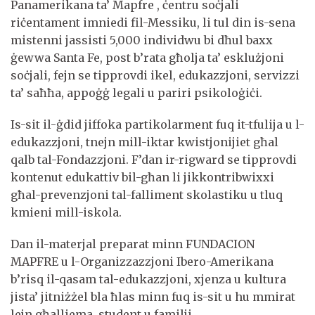
Panamerikana ta’ Mapfre , ċentru soċjali
riċentament imniedi fil-Messiku, li tul din is-sena
mistenni jassisti 5,000 individwu bi dħul baxx
ġewwa Santa Fe, post b’rata għolja ta’ esklużjoni
soċjali, fejn se tipprovdi ikel, edukazzjoni, servizzi
ta’ saħħa, appoġġ legali u pariri psikoloġiċi.
Is-sit il-ġdid jiffoka partikolarment fuq it-tfulija u l-
edukazzjoni, tnejn mill-iktar kwistjonijiet għal
qalb tal-Fondazzjoni. F’dan ir-rigward se tipprovdi
kontenut edukattiv bil-għan li jikkontribwixxi
għal-prevenzjoni tal-falliment skolastiku u tluq
kmieni mill-iskola.
Dan il-materjal preparat minn FUNDACION
MAPFRE u l-Organizzazzjoni Ibero-Amerikana
b’risq il-qasam tal-edukazzjoni, xjenza u kultura
jista’ jitniżżel bla ħlas minn fuq is-sit u hu mmirat
lejn għalliema, student u familji.