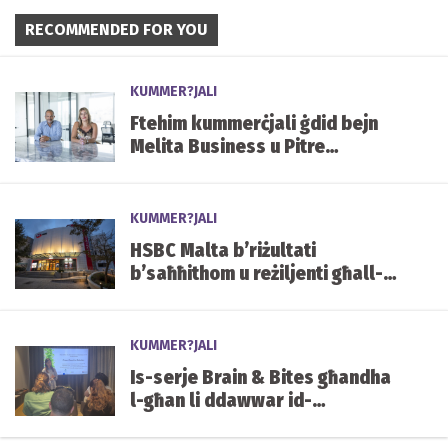
RECOMMENDED FOR YOU
KUMMER?JALI
Ftehim kummerċjali ġdid bejn
Melita Business u Pitre
Bathrooms
KUMMER?JALI
HSBC Malta b’riżultati
b’saħħithom u reżiljenti għall-
ewwel nofs tas-sena, sostnuti
minn Kapital u Likwidità sod
KUMMER?JALI
Is-serje Brain & Bites għandha
l-għan li ddawwar id-
diskussjonijiet dwar l-
innovazzjoni f’azzjoni