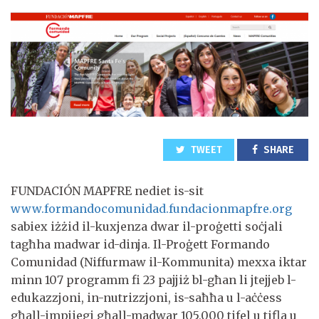
TWEET
SHARE
FUNDACIÓN MAPFRE nediet is-sit
www.formandocomunidad.fundacionmapfre.org
sabiex iżżid il-kuxjenza dwar il-proġetti soċjali
tagħha madwar id-dinja. Il-Proġett Formando
Comunidad (Niffurmaw il-Kommunita) mexxa iktar
minn 107 programm fi 23 pajjiż bl-għan li jtejjeb l-
edukazzjoni, in-nutrizzjoni, is-saħħa u l-aċċess
għall-impjiegi għall-madwar 105,000 tifel u tifla u