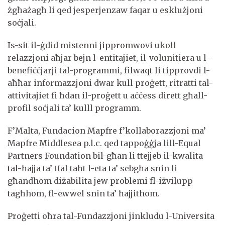
żgħażagħ li qed jesperjenzaw faqar u esklużjoni
soċjali.
Is-sit il-ġdid mistenni jippromwovi ukoll
relazzjoni aħjar bejn l-entitajiet, il-volunitiera u l-
benefiċċjarji tal-programmi, filwaqt li tipprovdi l-
aħħar informazzjoni dwar kull proġett, ritratti tal-
attivitajiet fi ħdan il-proġett u aċċess dirett għall-
profil soċjali ta’ kulll programm.
F’Malta, Fundacion Mapfre f’kollaborazzjoni ma’
Mapfre Middlesea p.l.c. qed tappoġġja lill-Equal
Partners Foundation bil-għan li ttejjeb il-kwalita
tal-ħajja ta’ tfal taħt l-eta ta’ sebgħa snin li
għandhom diżabilita jew problemi fl-iżvilupp
tagħhom, fl-ewwel snin ta’ ħajjithom.
Proġetti oħra tal-Fundazzjoni jinkludu l-Universita