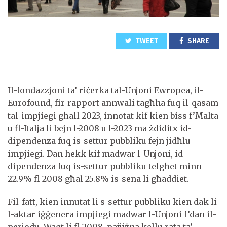
TWEET
SHARE
Il-fondazzjoni ta’ riċerka tal-Unjoni Ewropea, il-
Eurofound, fir-rapport annwali tagħha fuq il-qasam
tal-impjiegi għall-2023, innotat kif kien biss f’Malta
u fl-Italja li bejn l-2008 u l-2023 ma żdiditx id-
dipendenza fuq is-settur pubbliku fejn jidħlu
impjiegi. Dan hekk kif madwar l-Unjoni, id-
dipendenza fuq is-settur pubbliku telgħet minn
22.9% fl-2008 għal 25.8% is-sena li għaddiet.
Fil-fatt, kien innutat li s-settur pubbliku kien dak li
l-aktar iġġenera impjiegi madwar l-Unjoni f’dan il-
perjodu. Waqt li fl-2008, pajjiżna kellu rata ta’