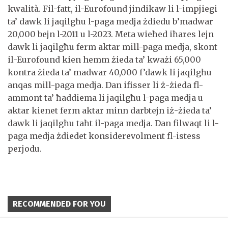
kwalità. Fil-fatt, il-Eurofound jindikaw li l-impjiegi
ta’ dawk li jaqilgħu l-paga medja żdiedu b’madwar
20,000 bejn l-2011 u l-2023. Meta wieħed iħares lejn
dawk li jaqilgħu ferm aktar mill-paga medja, skont
il-Eurofound kien hemm żieda ta’ kważi 65,000
kontra żieda ta’ madwar 40,000 f’dawk li jaqilgħu
anqas mill-paga medja. Dan ifisser li ż-żieda fl-
ammont ta’ ħaddiema li jaqilgħu l-paga medja u
aktar kienet ferm aktar minn darbtejn iż-żieda ta’
dawk li jaqilgħu taħt il-paga medja. Dan filwaqt li l-
paga medja żdiedet konsiderevolment fl-istess
perjodu.
RECOMMENDED FOR YOU