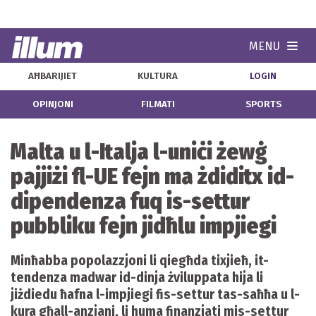
MENU
Navi
AĦBARIJIET
KULTURA
LOGIN
OPINJONI
FILMATI
SPORTS
Malta u l-Italja l-uniċi żewġ
pajjiżi fl-UE fejn ma żdiditx id-
dipendenza fuq is-settur
pubbliku fejn jidħlu impjiegi
Minħabba popolazzjoni li qiegħda tixjieħ, it-
tendenza madwar id-dinja żviluppata hija li
jiżdiedu ħafna l-impjiegi fis-settur tas-saħħa u l-
kura għall-anzjani, li huma finanzjati mis-settur