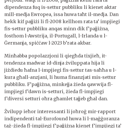
dipendenza fuq is-settur pubbliku li kienet aktar
mill-medja Ewropea, issa huwa taħt il-medja. Dan
hekk kif pajjiżi li fl-2008 kellhom rata ta’ impjiegi
fis-settur pubbliku anqas minn dik f’pajjiżna,
fosthom l-Awstrija, il-Portugall, l-Irlanda u l-
Ġermanja, spiċċaw l-2023 b’rata akbar.
Minħabba popolazzjoni li qiegħda tixjieħ, it-
tendenza madwar id-dinja żviluppata hija li
jiżdiedu ħafna l-impjiegi fis-settur tas-saħħa u l-
kura għall-anzjani, li huma finanzjati mis-settur
pubbliku. F’pajjiżna, minkejja żieda qawwija fl-
impjiegi f’dawn is-setturi, żieda fl-impjiegi
f’diversi setturi oħra għamlet tajjeb għal dan.
Żvilupp ieħor interessanti li joħroġ mir-rapport
indipendenti tal-Eurofound huwa li l-maġġoranza
taż-żieda fl-impjiegi f’pajjiżna kienet f’impjiegi ta’