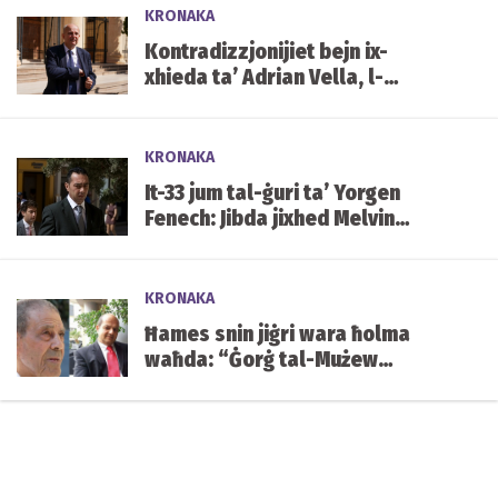
KRONAKA
Kontradizzjonijiet bejn ix-
xhieda ta’ Adrian Vella, l-
istqarrija tiegħu tal-2019 u x-
xhieda ta’ Keith Schembri
KRONAKA
It-33 jum tal-ġuri ta’ Yorgen
Fenech: Jibda jixhed Melvin
Theuma
KRONAKA
Ħames snin jiġri wara ħolma
waħda: “Ġorġ tal-Mużew
jixraqlu bust f’Mater Dei”