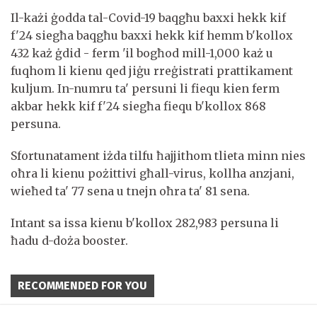
Il-każi ġodda tal-Covid-19 baqgħu baxxi hekk kif
f'24 siegħa baqgħu baxxi hekk kif hemm b'kollox
432 każ ġdid - ferm 'il bogħod mill-1,000 każ u
fuqhom li kienu qed jiġu rreġistrati prattikament
kuljum. In-numru ta' persuni li fiequ kien ferm
akbar hekk kif f'24 siegħa fiequ b'kollox 868
persuna.
Sfortunatament iżda tilfu ħajjithom tlieta minn nies
oħra li kienu pożittivi għall-virus, kollha anzjani,
wieħed ta' 77 sena u tnejn oħra ta' 81 sena.
Intant sa issa kienu b'kollox 282,983 persuna li
ħadu d-doża booster.
RECOMMENDED FOR YOU