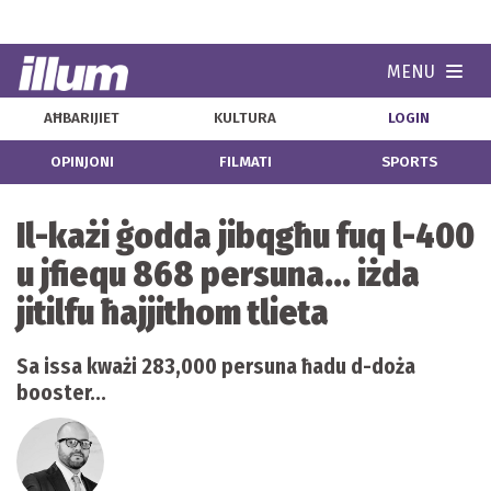
MENU
Navi
AĦBARIJIET
KULTURA
LOGIN
OPINJONI
FILMATI
SPORTS
Il-każi ġodda jibqgħu fuq l-400
u jfiequ 868 persuna... iżda
jitilfu ħajjithom tlieta
Sa issa kważi 283,000 persuna ħadu d-doża
booster...