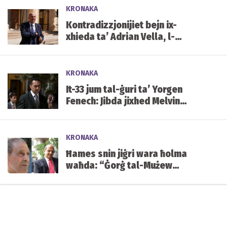
KRONAKA
Kontradizzjonijiet bejn ix-
xhieda ta’ Adrian Vella, l-
istqarrija tiegħu tal-2019 u x-
xhieda ta’ Keith Schembri
KRONAKA
It-33 jum tal-ġuri ta’ Yorgen
Fenech: Jibda jixhed Melvin
Theuma
KRONAKA
Ħames snin jiġri wara ħolma
waħda: “Ġorġ tal-Mużew
jixraqlu bust f’Mater Dei”