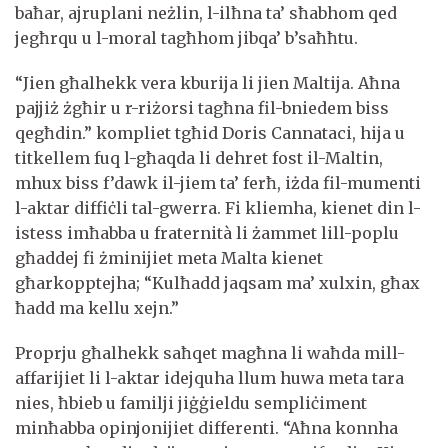
baħar, ajruplani neżlin, l-ilħna ta’ sħabhom qed
jegħrqu u l-moral tagħhom jibqa’ b’saħħtu.
“Jien għalhekk vera kburija li jien Maltija. Aħna
pajjiż żgħir u r-riżorsi tagħna fil-bniedem biss
qegħdin.” kompliet tgħid Doris Cannataci, hija u
titkellem fuq l-għaqda li dehret fost il-Maltin,
mhux biss f’dawk il-jiem ta’ ferħ, iżda fil-mumenti
l-aktar diffiċli tal-gwerra. Fi kliemha, kienet din l-
istess imħabba u fraternità li żammet lill-poplu
għaddej fi żminijiet meta Malta kienet
għarkopptejha; “Kulħadd jaqsam ma’ xulxin, għax
ħadd ma kellu xejn.”
Proprju għalhekk saħqet magħna li waħda mill-
affarijiet li l-aktar idejquha llum huwa meta tara
nies, ħbieb u familji jiġġieldu sempliċiment
minħabba opinjonijiet differenti. “Aħna konnha