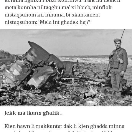
meta konnha niltaqgħu ma' xi ħbieb, minflok
nistaqsuhom kif inhuma, bi skantament
nistaqsuhom: ‘Mela int għadek ħaj?’
Jekk ma tkunx għalik...
Kien hawn li rrakkuntat dak li kien għadda minnu