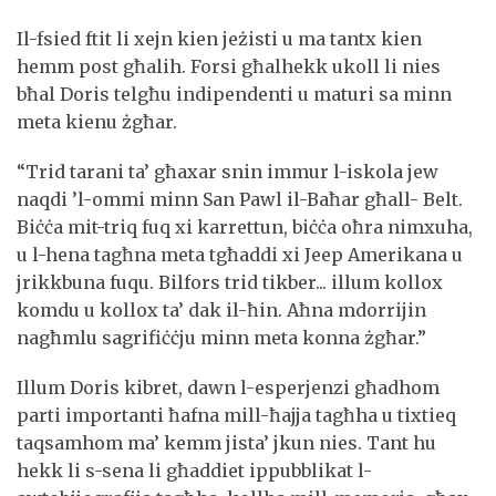
Il-fsied ftit li xejn kien jeżisti u ma tantx kien
hemm post għalih. Forsi għalhekk ukoll li nies
bħal Doris telgħu indipendenti u maturi sa minn
meta kienu żgħar.
“Trid tarani ta’ għaxar snin immur l-iskola jew
naqdi ’l-ommi minn San Pawl il-Baħar għall- Belt.
Biċċa mit-triq fuq xi karrettun, biċċa oħra nimxuha,
u l-hena tagħna meta tgħaddi xi Jeep Amerikana u
jrikkbuna fuqu. Bilfors trid tikber... illum kollox
komdu u kollox ta’ dak il-ħin. Aħna mdorrijin
nagħmlu sagrifiċċju minn meta konna żgħar.”
Illum Doris kibret, dawn l-esperjenzi għadhom
parti importanti ħafna mill-ħajja tagħha u tixtieq
taqsamhom ma’ kemm jista’ jkun nies. Tant hu
hekk li s-sena li għaddiet ippubblikat l-