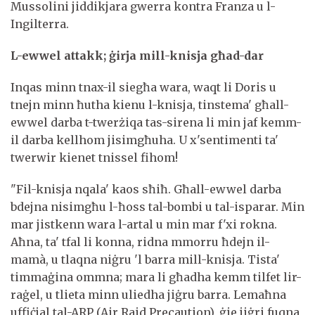
Mussolini jiddikjara gwerra kontra Franza u l-
Ingilterra.
L-ewwel attakk; ġirja mill-knisja għad-dar
Inqas minn tnax-il siegħa wara, waqt li Doris u
tnejn minn ħutha kienu l-knisja, tinstema' għall-
ewwel darba t-twerżiqa tas-sirena li min jaf kemm-
il darba kellhom jisimgħuha. U x'sentimenti ta'
twerwir kienet tnissel fihom!
"Fil-knisja nqala' kaos sħiħ. Għall-ewwel darba
bdejna nisimgħu l-ħoss tal-bombi u tal-isparar. Min
mar jistkenn wara l-artal u min mar f'xi rokna.
Aħna, ta' tfal li konna, ridna mmorru ħdejn il-
mamà, u tlaqna niġru 'l barra mill-knisja. Tista'
timmaġina ommna; mara li għadha kemm tilfet lir-
raġel, u tlieta minn uliedha jiġru barra. Lemaħna
uffiċjal tal-ARP (Air Raid Precaution), ġie jiġri fuqna