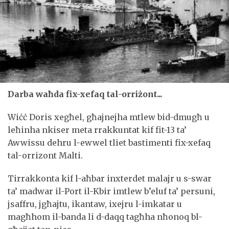
Darba waħda fix-xefaq tal-orriżont...
Wiċċ Doris xegħel, għajnejha mtlew bid-dmugħ u
leħinha nkiser meta rrakkuntat kif fit-13 ta’
Awwissu dehru l-ewwel tliet bastimenti fix-xefaq
tal-orrizont Malti.
Tirrakkonta kif l-aħbar inxterdet malajr u s-swar
ta’ madwar il-Port il-Kbir imtlew b’eluf ta’ persuni,
jsaffru, jgħajtu, ikantaw, ixejru l-imkatar u
magħhom il-banda li d-daqq tagħha nħonoq bl-