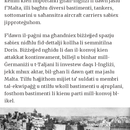
kemm kien importanti għall-Ingliżi li dawn jaslu
f’Malta, illi bagħtu diversi bastimenti, tankers,
sottomarini u saħansitra aircraft carriers sabiex
jipproteġuhom.
F’dawn il-paġni ma għandniex biżżejjed spazju
sabiex nidħlu fid-dettalji kollha li semmitilna
Doris. Biżżejjed ngħidu li dan il-konvoj kien
attakkat kontinwament, billejl u binhar mill-
Ġermaniżi u t-Taljani li investew daqs l-Ingliżi,
jekk mhux aktar, bil-għan li dawn qatt ma jaslu
Malta. Tilfu ħajjithom mijiet ta’ suldati u membri
tal-ekwipaġġ u ntilfu wkoll bastimenti u ajruplani,
fosthom bastimenti li kienu parti mill-konvoj bl-
ikel.