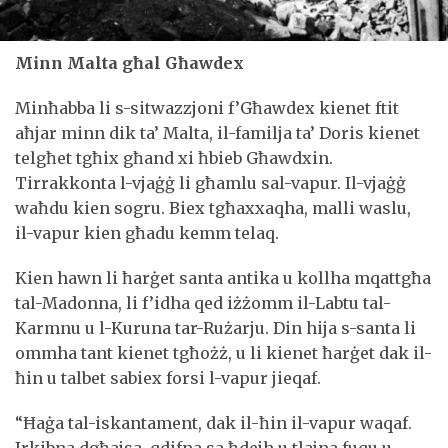
Minn Malta għal Għawdex
Minħabba li s-sitwazzjoni f’Għawdex kienet ftit
aħjar minn dik ta’ Malta, il-familja ta’ Doris kienet
telgħet tgħix għand xi ħbieb Għawdxin.
Tirrakkonta l-vjaġġ li għamlu sal-vapur. Il-vjaġġ
waħdu kien sogru. Biex tgħaxxaqha, malli waslu,
il-vapur kien għadu kemm telaq.
Kien hawn li ħarġet santa antika u kollha mqattgħa
tal-Madonna, li f’idha qed iżżomm il-Labtu tal-
Karmnu u l-Kuruna tar-Rużarju. Din hija s-santa li
ommha tant kienet tgħożż, u li kienet ħarġet dak il-
ħin u talbet sabiex forsi l-vapur jieqaf.
“Ħaġa tal-iskantament, dak il-ħin il-vapur waqaf.
Irkibna dgħajsa, qdifna sa ħdejh u tlajna fuqu u