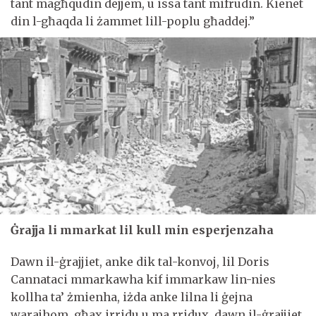
tant magħqudin dejjem, u issa tant mifrudin. Kienet
din l-għaqda li żammet lill-poplu għaddej.”
Ġrajja li mmarkat lil kull min esperjenzaha
Dawn il-ġrajjiet, anke dik tal-konvoj, lil Doris
Cannataci mmarkawha kif immarkaw lin-nies
kollha ta’ żmienha, iżda anke lilna li ġejna
warajhom, għax irridu u ma rridux, dawn il-ġrajjiet