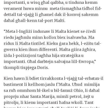
importanti, u wisq għal qalbha, u tinduna kemm
verament huwa minnu meta tismagħha tidħol fid-
dettall tal-vjaġġ li għamel dak il-konvoj sakemm
daħal għall-kenn tal-port Malti.
“Meta l-Ingliżi indunaw li Malta kienet se ċċedi
riedu jagħmlu minn kollox biex isalvawha. Ma
ridux li Malta tintilef. Kieku ġara hekk, l-eżitu tal-
gwerra kien ikun differenti. Malta gżira żgħira,
iżda l-pożizzjoni tagħha hija strateġika u
importanti. Għal darbtejn salvajna lill-Ewropa,”
tkompli tispjega Doris.
Kien hawn li bdiet tirrakkonta l-vjaġġ tal-erbatax-il
bastiment li kellhom jaslu f’Malta. Uħud mimlija
sa ruħ ommhom bl-ikel u bil-famuż Ohio, li daħal
proprju nhar Santa Marija, mimli petrol, żejt u
pitrolju, li kienu importanti ħafna wkoll. Tant