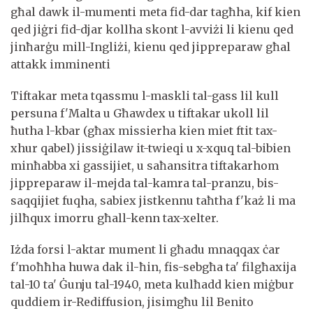
għal dawk il-mumenti meta fid-dar tagħha, kif kien
qed jiġri fid-djar kollha skont l-avviżi li kienu qed
jinħarġu mill-Ingliżi, kienu qed jippreparaw għal
attakk imminenti
Tiftakar meta tqassmu l-maskli tal-gass lil kull
persuna f'Malta u Għawdex u tiftakar ukoll lil
ħutha l-kbar (għax missierha kien miet ftit tax-
xhur qabel) jissiġilaw it-twieqi u x-xquq tal-bibien
minħabba xi gassijiet, u saħansitra tiftakarhom
jippreparaw il-mejda tal-kamra tal-pranzu, bis-
saqqijiet fuqha, sabiex jistkennu taħtha f'każ li ma
jilħqux imorru għall-kenn tax-xelter.
Iżda forsi l-aktar mument li għadu mnaqqax ċar
f'moħħha huwa dak il-ħin, fis-sebgħa ta' filgħaxija
tal-10 ta' Ġunju tal-1940, meta kulħadd kien miġbur
quddiem ir-Rediffusion, jisimgħu lil Benito