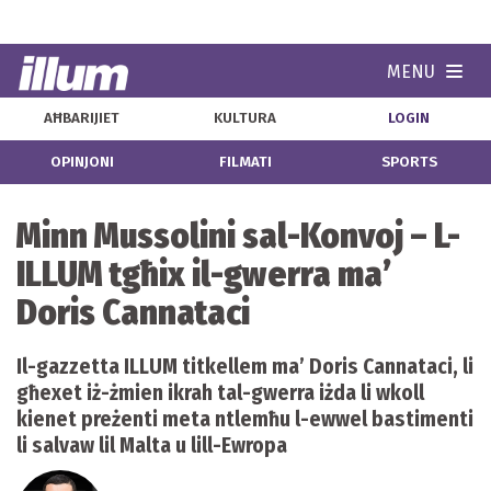
MENU
Navi
AĦBARIJIET
KULTURA
LOGIN
OPINJONI
FILMATI
SPORTS
Minn Mussolini sal-Konvoj – L-
ILLUM tgħix il-gwerra ma’
Doris Cannataci
Il-gazzetta ILLUM titkellem ma’ Doris Cannataci, li
għexet iż-żmien ikrah tal-gwerra iżda li wkoll
kienet preżenti meta ntlemħu l-ewwel bastimenti
li salvaw lil Malta u lill-Ewropa