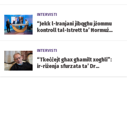
INTERVISTI
“Jekk l-Iranjani jibqgħu jżommu
kontroll tal-Istrett ta’ Ħormuż u
ma jkunx hemm bidla fir-reġim,
il-gwerra tista’ddum iżjed”
INTERVISTI
“Tkeċċejt għax għamilt xogħli”:
ir-riżenja sfurzata ta’ Dr
Anthony Abela Medici minn
Kummissarju tal-Għaqdiet
Volontarji