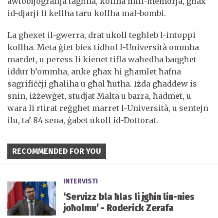
awtobijografija tagħha, kollha mill-memorja, għax
id-djarji li kellha taru kollha mal-bombi.
La għexet il-gwerra, drat ukoll tegħleb l-intoppi
kollha. Meta ġiet biex tidħol l-Università ommha
mardet, u peress li kienet tifla waħedha baqgħet
iddur b’ommha, anke għax hi għamlet ħafna
sagrifiċċji għaliha u għal ħutha. Iżda għaddew is-
snin, iżżewġet, studjat Malta u barra, ħadmet, u
wara li rtirat reġgħet marret l-Università, u sentejn
ilu, ta’ 84 sena, ġabet ukoll id-Dottorat.
RECOMMENDED FOR YOU
INTERVISTI
‘Servizz bla ħlas li jgħin lin-nies
joħolmu’ - Roderick Zerafa