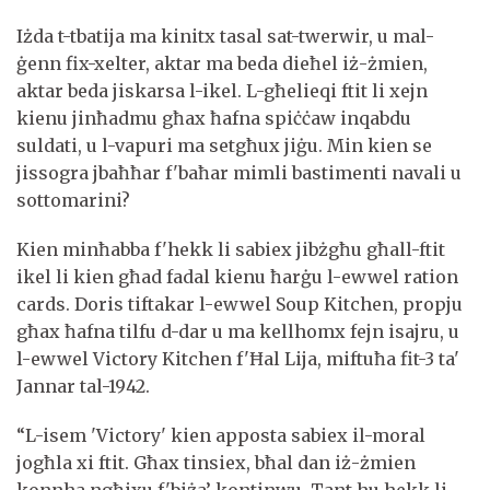
Iżda t-tbatija ma kinitx tasal sat-twerwir, u mal-
ġenn fix-xelter, aktar ma beda dieħel iż-żmien,
aktar beda jiskarsa l-ikel. L-għelieqi ftit li xejn
kienu jinħadmu għax ħafna spiċċaw inqabdu
suldati, u l-vapuri ma setgħux jiġu. Min kien se
jissogra jbaħħar f'baħar mimli bastimenti navali u
sottomarini?
Kien minħabba f'hekk li sabiex jibżgħu għall-ftit
ikel li kien għad fadal kienu ħarġu l-ewwel ration
cards. Doris tiftakar l-ewwel Soup Kitchen, propju
għax ħafna tilfu d-dar u ma kellhomx fejn isajru, u
l-ewwel Victory Kitchen f'Ħal Lija, miftuħa fit-3 ta'
Jannar tal-1942.
“L-isem 'Victory' kien apposta sabiex il-moral
jogħla xi ftit. Għax tinsiex, bħal dan iż-żmien
konnha ngħixu f'biża’ kontinwu. Tant hu hekk li