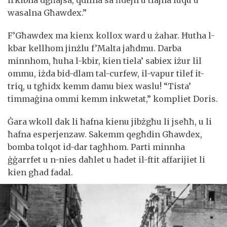
wasalna Għawdex.”
F’Għawdex ma kienx kollox ward u żahar. Ħutha l-
kbar kellhom jinżlu f’Malta jaħdmu. Darba
minnhom, ħuha l-kbir, kien tiela’ sabiex iżur lil
ommu, iżda bid-dlam tal-curfew, il-vapur tilef it-
triq, u tgħidx kemm damu biex waslu! “Tista’
timmaġina ommi kemm inkwetat,” kompliet Doris.
Ġara wkoll dak li ħafna kienu jibżgħu li jseħħ, u li
ħafna esperjenzaw. Sakemm qegħdin Għawdex,
bomba tolqot id-dar tagħhom. Parti minnha
ġġarrfet u n-nies daħlet u ħadet il-ftit affarijiet li
kien għad fadal.