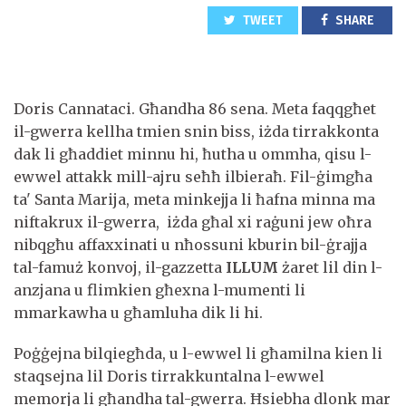
TWEET
SHARE
Doris Cannataci. Għandha 86 sena. Meta faqqgħet
il-gwerra kellha tmien snin biss, iżda tirrakkonta
dak li għaddiet minnu hi, ħutha u ommha, qisu l-
ewwel attakk mill-ajru seħħ ilbieraħ. Fil-ġimgħa
ta' Santa Marija, meta minkejja li ħafna minna ma
niftakrux il-gwerra, iżda għal xi raġuni jew oħra
nibqgħu affaxxinati u nħossuni kburin bil-ġrajja
tal-famuż konvoj, il-gazzetta
ILLUM
żaret lil din l-
anzjana u flimkien għexna l-mumenti li
mmarkawha u għamluha dik li hi.
Poġġejna bilqiegħda, u l-ewwel li għamilna kien li
staqsejna lil Doris tirrakkuntalna l-ewwel
memorja li għandha tal-gwerra. Ħsiebha dlonk mar