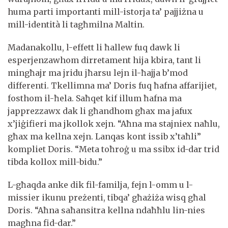
huma parti importanti mill-istorja ta’ pajjiżna u
mill-identità li tagħmilna Maltin.
Madanakollu, l-effett li ħallew fuq dawk li
esperjenzawhom dirretament hija kbira, tant li
mingħajr ma jridu jħarsu lejn il-ħajja b’mod
differenti. Tkellimna ma’ Doris fuq ħafna affarijiet,
fosthom il-ħela. Saħqet kif illum ħafna ma
japprezzawx dak li għandhom għax ma jafux
x’jiġifieri ma jkollok xejn. “Aħna ma stajniex naħlu,
għax ma kellna xejn. Lanqas kont issib x’taħli”
kompliet Doris. “Meta toħroġ u ma ssibx id-dar trid
tibda kollox mill-bidu.”
L-għaqda anke dik fil-familja, fejn l-omm u l-
missier ikunu preżenti, tibqa’ għażiża wisq għal
Doris. “Aħna saħansitra kellna ndaħħlu lin-nies
magħna fid-dar.”