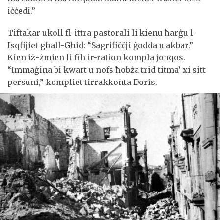
iċċedi.”
Tiftakar ukoll fl-ittra pastorali li kienu ħarġu l-
Isqfijiet għall-Għid: “Sagrifiċċji ġodda u akbar.”
Kien iż-żmien li fih ir-ration kompla jonqos.
“Immaġina bi kwart u nofs ħobża trid titma’ xi sitt
persuni,” kompliet tirrakkonta Doris.