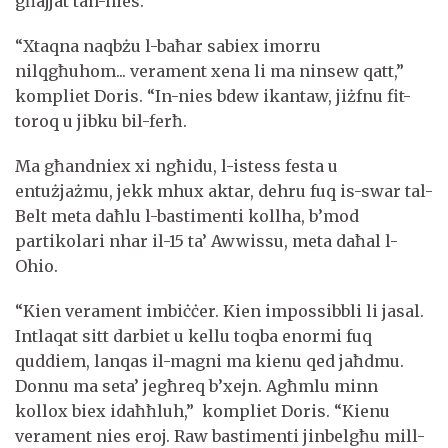
għajjat tan-nies.
“Xtaqna naqbżu l-baħar sabiex imorru
nilqgħuhom... verament xena li ma ninsew qatt,”
kompliet Doris. “In-nies bdew ikantaw, jiżfnu fit-
toroq u jibku bil-ferħ.
Ma għandniex xi ngħidu, l-istess festa u
entużjażmu, jekk mhux aktar, dehru fuq is-swar tal-
Belt meta daħlu l-bastimenti kollha, b’mod
partikolari nhar il-15 ta’ Awwissu, meta daħal l-
Ohio.
“Kien verament imbiċċer. Kien impossibbli li jasal.
Intlaqat sitt darbiet u kellu toqba enormi fuq
quddiem, lanqas il-magni ma kienu qed jaħdmu.
Donnu ma seta’ jegħreq b’xejn. Agħmlu minn
kollox biex idaħħluh,” kompliet Doris. “Kienu
verament nies eroj. Raw bastimenti jinbelgħu mill-