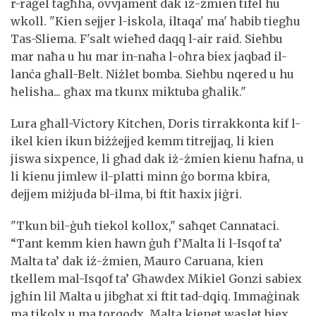
r-raġel tagħha, ovvjament dak iż-żmien tifel hu
wkoll. "Kien sejjer l-iskola, iltaqa' ma' ħabib tiegħu
Tas-Sliema. F'salt wieħed daqq l-air raid. Sieħbu
mar naħa u hu mar in-naħa l-oħra biex jaqbad il-
lanċa għall-Belt. Niżlet bomba. Sieħbu nqered u hu
ħelisha... għax ma tkunx miktuba għalik."
Lura għall-Victory Kitchen, Doris tirrakkonta kif l-
ikel kien ikun biżżejjed kemm titrejjaq, li kien
jiswa sixpence, li għad dak iż-żmien kienu ħafna, u
li kienu jimlew il-platti minn ġo borma kbira,
dejjem miżjuda bl-ilma, bi ftit ħaxix jiġri.
"Tkun bil-ġuħ tiekol kollox," saħqet Cannataci.
“Tant kemm kien hawn ġuħ f’Malta li l-Isqof ta’
Malta ta’ dak iż-żmien, Mauro Caruana, kien
tkellem mal-Isqof ta’ Għawdex Mikiel Gonzi sabiex
jgħin lil Malta u jibgħat xi ftit tad-dqiq. Immaġinak
ma tikolx u ma torqodx. Malta kienet waslet biex