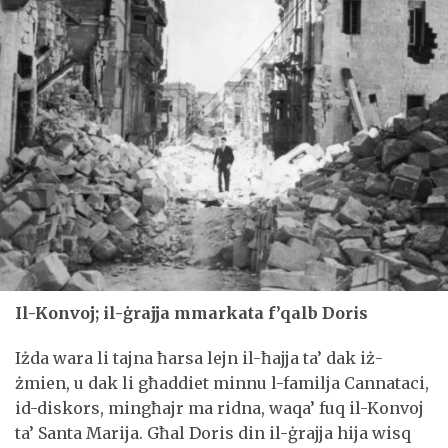
Il-Konvoj; il-ġrajja mmarkata f’qalb Doris
Iżda wara li tajna ħarsa lejn il-ħajja ta’ dak iż-
żmien, u dak li għaddiet minnu l-familja Cannataci,
id-diskors, mingħajr ma ridna, waqa’ fuq il-Konvoj
ta’ Santa Marija. Għal Doris din il-ġrajja hija wisq