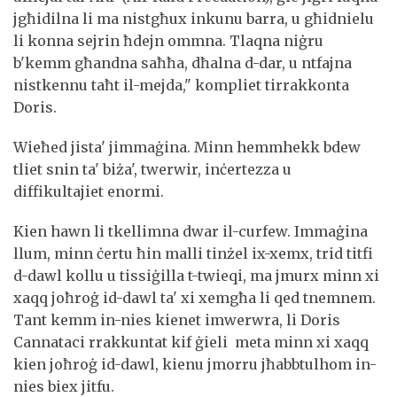
jgħidilna li ma nistgħux inkunu barra, u għidnielu
li konna sejrin ħdejn ommna. Tlaqna niġru
b'kemm għandna saħħa, dħalna d-dar, u ntfajna
nistkennu taħt il-mejda," kompliet tirrakkonta
Doris.
Wieħed jista' jimmaġina. Minn hemmhekk bdew
tliet snin ta' biża', twerwir, inċertezza u
diffikultajiet enormi.
Kien hawn li tkellimna dwar il-curfew. Immaġina
llum, minn ċertu ħin malli tinżel ix-xemx, trid titfi
d-dawl kollu u tissiġilla t-twieqi, ma jmurx minn xi
xaqq joħroġ id-dawl ta' xi xemgħa li qed tnemnem.
Tant kemm in-nies kienet imwerwra, li Doris
Cannataci rrakkuntat kif ġieli meta minn xi xaqq
kien joħroġ id-dawl, kienu jmorru jħabbtulhom in-
nies biex jitfu.