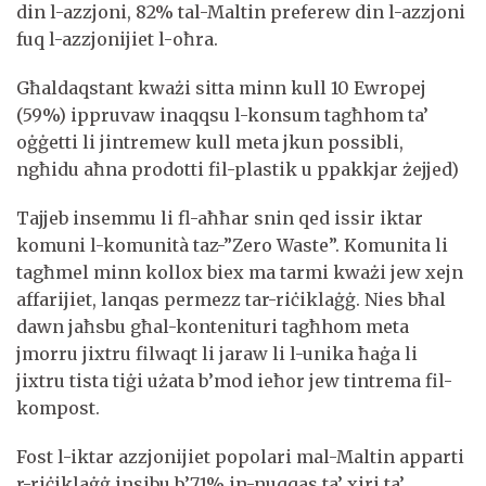
din l-azzjoni, 82% tal-Maltin preferew din l-azzjoni
fuq l-azzjonijiet l-oħra.
Għaldaqstant kważi sitta minn kull 10 Ewropej
(59%) ippruvaw inaqqsu l-konsum tagħhom ta’
oġġetti li jintremew kull meta jkun possibli,
ngħidu aħna prodotti fil-plastik u ppakkjar żejjed)
Tajjeb insemmu li fl-aħħar snin qed issir iktar
komuni l-komunità taz-”Zero Waste”. Komunita li
tagħmel minn kollox biex ma tarmi kważi jew xejn
affarijiet, lanqas permezz tar-riċiklaġġ. Nies bħal
dawn jaħsbu għal-kontenituri tagħhom meta
jmorru jixtru filwaqt li jaraw li l-unika ħaġa li
jixtru tista tiġi użata b’mod ieħor jew tintrema fil-
kompost.
Fost l-iktar azzjonijiet popolari mal-Maltin apparti
r-riċiklaġġ insibu b’71% in-nuqqas ta’ xiri ta’