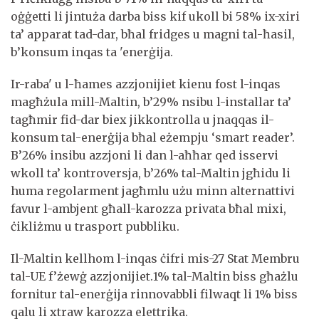
oġġetti li jintuża darba biss kif ukoll bi 58% ix-xiri
ta’ apparat tad-dar, bħal fridges u magni tal-ħasil,
b’konsum inqas ta 'enerġija.
Ir-raba' u l-ħames azzjonijiet kienu fost l-inqas
magħżula mill-Maltin, b’29% nsibu l-installar ta’
tagħmir fid-dar biex jikkontrolla u jnaqqas il-
konsum tal-enerġija bħal eżempju ‘smart reader’.
B’26% insibu azzjoni li dan l-aħħar qed isservi
wkoll ta’ kontroversja, b’26% tal-Maltin jgħidu li
huma regolarment jagħmlu użu minn alternattivi
favur l-ambjent għall-karozza privata bħal mixi,
ċikliżmu u trasport pubbliku.
Il-Maltin kellhom l-inqas ċifri mis-27 Stat Membru
tal-UE f’żewġ azzjonijiet.1% tal-Maltin biss għażlu
fornitur tal-enerġija rinnovabbli filwaqt li 1% biss
qalu li xtraw karozza elettrika.