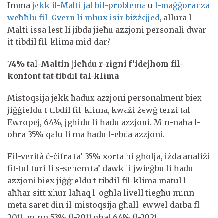
Imma
jekk il-Malti jaf bil-problema
u
l-maġġoranza
weħħlu fil-Gvern li mhux isir biżżejjed
, allura l-
Malti issa lest li jibda jieħu azzjoni personali dwar
it-tibdil fil-klima mid-dar?
74% tal-Maltin jieħdu r-rigni f’idejhom fil-
konfont tat-tibdil tal-klima
Mistoqsija jekk ħadux azzjoni personalment biex
jiġġieldu t-tibdil fil-klima, kważi żewġ terzi tal-
Ewropej, 64%, jgħidu li ħadu azzjoni. Min-naħa l-
oħra 35% qalu li ma ħadu l-ebda azzjoni.
Fil-verità ċ-ċifra ta’ 35% xorta hi għolja, iżda analiżi
fit-tul turi li s-sehem ta’ dawk li jwieġbu li ħadu
azzjoni biex jiġġieldu t-tibdil fil-klima matul l-
aħħar sitt xhur laħaq l-ogħla livell tiegħu minn
meta saret din il-mistoqsija għall-ewwel darba fl-
2011, minn 53% fl-2011 għal 64% fl-2021.