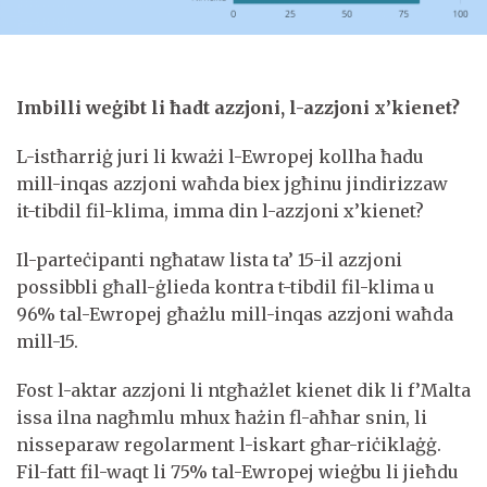
Imbilli weġibt li ħadt azzjoni, l-azzjoni x’kienet?
L-istħarriġ juri li kważi l-Ewropej kollha ħadu
mill-inqas azzjoni waħda biex jgħinu jindirizzaw
it-tibdil fil-klima, imma din l-azzjoni x’kienet?
Il-parteċipanti ngħataw lista ta’ 15-il azzjoni
possibbli għall-ġlieda kontra t-tibdil fil-klima u
96% tal-Ewropej għażlu mill-inqas azzjoni waħda
mill-15.
Fost l-aktar azzjoni li ntgħażlet kienet dik li f’Malta
issa ilna nagħmlu mhux ħażin fl-aħħar snin, li
nisseparaw regolarment l-iskart għar-riċiklaġġ.
Fil-fatt fil-waqt li 75% tal-Ewropej wieġbu li jieħdu