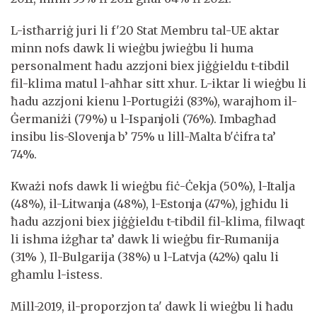
L-istħarriġ juri li f'20 Stat Membru tal-UE aktar
minn nofs dawk li wieġbu jwieġbu li huma
personalment ħadu azzjoni biex jiġġieldu t-tibdil
fil-klima matul l-aħħar sitt xhur. L-iktar li wieġbu li
ħadu azzjoni kienu l-Portugiżi (83%), warajhom il-
Ġermaniżi (79%) u l-Ispanjoli (76%). Imbagħad
insibu lis-Slovenja b’ 75% u lill-Malta b'ċifra ta’
74%.
Kważi nofs dawk li wieġbu fiċ-Ċekja (50%), l-Italja
(48%), il-Litwanja (48%), l-Estonja (47%), jgħidu li
ħadu azzjoni biex jiġġieldu t-tibdil fil-klima, filwaqt
li ishma iżgħar ta’ dawk li wieġbu fir-Rumanija
(31% ), Il-Bulgarija (38%) u l-Latvja (42%) qalu li
għamlu l-istess.
Mill-2019, il-proporzjon ta' dawk li wieġbu li ħadu