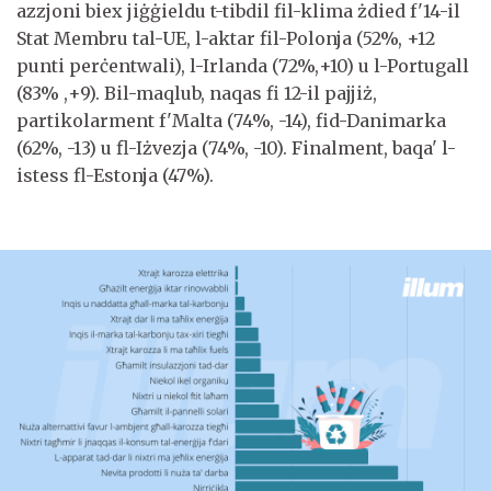
azzjoni biex jiġġieldu t-tibdil fil-klima żdied f'14-il
Stat Membru tal-UE, l-aktar fil-Polonja (52%, +12
punti perċentwali), l-Irlanda (72%,+10) u l-Portugall
(83% ,+9). Bil-maqlub, naqas fi 12-il pajjiż,
partikolarment f'Malta (74%, -14), fid-Danimarka
(62%, -13) u fl-Iżvezja (74%, -10). Finalment, baqa' l-
istess fl-Estonja (47%).