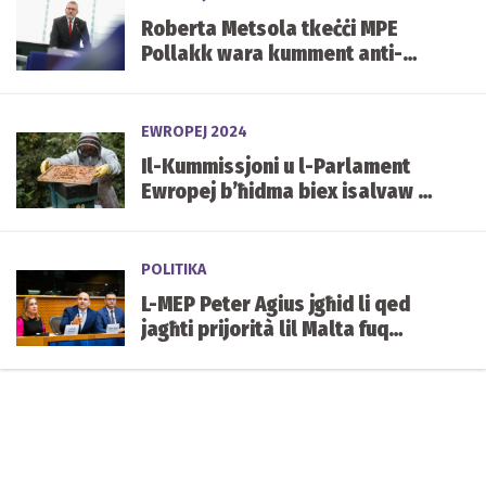
Roberta Metsola tkeċċi MPE
Pollakk wara kumment anti-
Semitiku waqt mument ta’
silenzju għall-vittmi tal-
Olokawst
EWROPEJ 2024
Il-Kummissjoni u l-Parlament
Ewropej b’ħidma biex isalvaw l-
apikultura Griega
POLITIKA
L-MEP Peter Agius jgħid li qed
jagħti prijorità lil Malta fuq
kwistjonijiet ġeopolitiċi