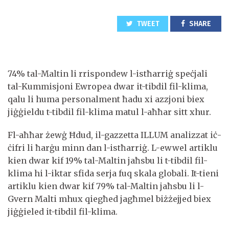
TWEET
SHARE
74% tal-Maltin li rrispondew l-istħarriġ speċjali
tal-Kummisjoni Ewropea dwar it-tibdil fil-klima,
qalu li huma personalment ħadu xi azzjoni biex
jiġġieldu t-tibdil fil-klima matul l-aħħar sitt xhur.
Fl-aħħar żewġ Ħdud, il-gazzetta ILLUM analizzat iċ-
ċifri li ħarġu minn dan l-istħarriġ. L-ewwel artiklu
kien dwar kif 19% tal-Maltin jaħsbu li t-tibdil fil-
klima hi l-iktar sfida serja fuq skala globali. It-tieni
artiklu kien dwar kif 79% tal-Maltin jaħsbu li l-
Gvern Malti mhux qiegħed jagħmel biżżejjed biex
jiġġieled it-tibdil fil-klima.