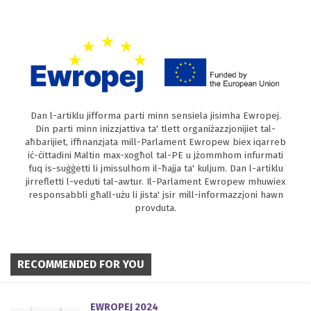
Dan l-artiklu jifforma parti minn sensiela jisimha Ewropej.
Din parti minn inizzjattiva ta' tlett organiżazzjonijiet tal-
aħbarijiet, iffinanzjata mill-Parlament Ewropew biex iqarreb
iċ-ċittadini Maltin max-xogħol tal-PE u jżommhom infurmati
fuq is-suġġetti li jmissulhom il-ħajja ta' kuljum. Dan l-artiklu
jirrefletti l-veduti tal-awtur. Il-Parlament Ewropew mhuwiex
responsabbli għall-użu li jista' jsir mill-informazzjoni hawn
provduta.
RECOMMENDED FOR YOU
EWROPEJ 2024