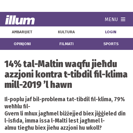
MENU
Navi
AĦBARIJIET
KULTURA
LOGIN
OPINJONI
FILMATI
SPORTS
14% tal-Maltin waqfu jieħdu
azzjoni kontra t-tibdil fil-klima
mill-2019 ’l hawn
Il-poplu jaf bil-problema tat-tibdil fil-klima, 79%
weħħlu fil-
Gvern li mhux jagħmel biżżejjed biex jiġġieled din
l-isfida, imma issa l-Malti lest jagħmel l-
almu tiegħu biex jieħu azzjoni hu wkoll?