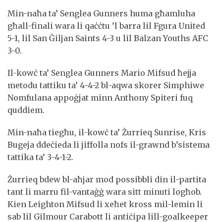
Min-naħa ta’ Senglea Gunners huma għamluha
għall-finali wara li qaċċtu ’l barra lil Fgura United
5-1, lil San Ġiljan Saints 4-3 u lil Balzan Youths AFC
3-0.
Il-kowċ ta’ Senglea Gunners Mario Mifsud ħejja
metodu tattiku ta’ 4-4-2 bl-aqwa skorer Simphiwe
Nomfulana appoġjat minn Anthony Spiteri fuq
quddiem.
Min-naħa tiegħu, il-kowċ ta’ Żurrieq Sunrise, Kris
Bugeja ddeċieda li jiffolla nofs il-grawnd b’sistema
tattika ta’ 3-4-1-2.
Żurrieq bdew bl-aħjar mod possibbli din il-partita
tant li marru fil-vantaġġ wara sitt minuti logħob.
Kien Leighton Mifsud li xeħet kross mil-lemin li
sab lil Gilmour Carabott li antiċipa lill-goalkeeper