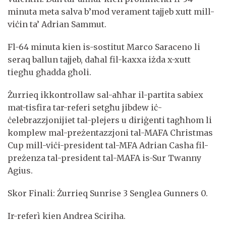
minuta meta salva b’mod verament tajjeb xutt mill-
viċin ta’ Adrian Sammut.
Fl-64 minuta kien is-sostitut Marco Saraceno li
seraq ballun tajjeb, daħal fil-kaxxa iżda x-xutt
tiegħu għadda għoli.
Żurrieq ikkontrollaw sal-aħħar il-partita sabiex
mat-tisfira tar-referi setgħu jibdew iċ-
ċelebrazzjonijiet tal-plejers u diriġenti tagħhom li
komplew mal-preżentazzjoni tal-MAFA Christmas
Cup mill-viċi-president tal-MFA Adrian Casha fil-
preżenza tal-president tal-MAFA is-Sur Twanny
Agius.
Skor Finali: Żurrieq Sunrise 3 Senglea Gunners 0.
Ir-referì kien Andrea Sciriha.