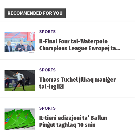
RECOMMENDED FOR YOU
SPORTS
Il-Final Four tal-Waterpolo
Champions League Ewropej tal-
irġiel f’Malta fi tmiem Mejju
SPORTS
Thomas Tuchel jilħaq maniġer
tal-Ingliżi
SPORTS
It-tieni edizzjoni ta’ Ballun
Pinġut tagħlaq 10 snin