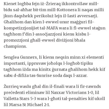
Kienet logħba fejn iż-Żrieraq ikkontrollaw mill-
bidu sal-aħħar bit-tim mill-Kottonera li naqas milli
jkun daqshekk perikoluż lejn il-lasti avversarji.
Għalihom dan kien l-ewwel unur maġġuri fil-
kompetizzjonijiet tal-MAFA wara li fl-ewwel staġun
tagħhom f’din l-assoċjazzjoni kienu kisbu l-
promozzjoni għall-ewwel diviżjoni bħala
champions.
Senglea Gunners, li kienu neqsin minn xi elementi
importanti, ippruvaw joħolqu l-logħob tipiku
tagħhom iżda ma kinitx ġurnata għalihom hekk kif
sabu d-difiża tas-Sunrise soda daqs l-azzar.
Żurrieq waslu għal din il-finali wara li fir-rawnds
preċedenti eliminaw lil Naxxar Victorians 1-0, lil
Valletta Stars 5-3 wara l-għoti tal-penalties kif ukoll
lil Marsa St Michael 2-1.