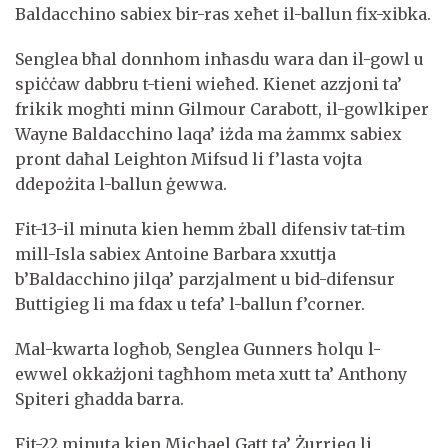
Baldacchino sabiex bir-ras xeħet il-ballun fix-xibka.
Senglea bħal donnhom inħasdu wara dan il-gowl u
spiċċaw dabbru t-tieni wieħed. Kienet azzjoni ta’
frikik mogħti minn Gilmour Carabott, il-gowlkiper
Wayne Baldacchino laqa’ iżda ma żammx sabiex
pront daħal Leighton Mifsud li f’lasta vojta
ddepożita l-ballun ġewwa.
Fit-13-il minuta kien hemm żball difensiv tat-tim
mill-Isla sabiex Antoine Barbara xxuttja
b’Baldacchino jilqa’ parzjalment u bid-difensur
Buttigieg li ma fdax u tefa’ l-ballun f’corner.
Mal-kwarta logħob, Senglea Gunners ħolqu l-
ewwel okkażjoni tagħhom meta xutt ta’ Anthony
Spiteri għadda barra.
Fit-22 minuta kien Michael Gatt ta’ Żurrieq li