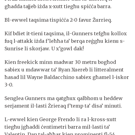
għadda tajjeb iżda x-xutt tiegħu spiċċa barra.
Bl-ewwel taqsima tispiċċa 2-0 favur Żurrieq.
Kif bdiet it-tieni taqsima, il-Gunners tefgħu kollox
fuq l-attakk iżda f’leħħa ta’ berqa reġgħu kienu s-
Sunrise li skorjaw. U x’gowl dak!
Kien freekick minn madwar 30 metru bogħod
sabiex u mdawwar ta’ Ryan Xuereb li litteralment
ħasad lil Wayne Baldacchino sabiex għamel l-iskor
3-0.
Senglea Gunners ma qatgħux qalbhom u heddew
serjament il-lasti Żrieraq f’temp ta’ disa’ minuti.
L-ewwel kien George Frendo li ra l-kross-xutt
tiegħu jgħaddi ċentimetri barra mil-lasti ta’
Valentin. Dan tal-aħħar kien prominenti fl-54