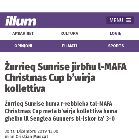
MENU
Navi
AĦBARIJIET
KULTURA
LOGIN
OPINJONI
FILMATI
SPORTS
Żurrieq Sunrise jirbħu l-MAFA
Christmas Cup b’wirja
kollettiva
Żurrieq Sunrise huma r-rebbieħa tal-MAFA
Christmas Cup meta b’wirja kollettiva huma
għelbu lil Senglea Gunners bl-iskor ta’ 3-0
30 ta' Diċembru 2019 13:00
minn
Cristian Muscat